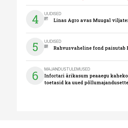
UUDISED
4
Linas Agro avas Muugal viljate
UUDISED
5
Rahvusvaheline fond paisutab B
MAJANDUSTULEMUSED
6
Infortari ärikasum peaaegu kaheko
toetasid ka uued põllumajandusett