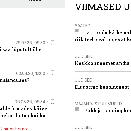
VIIMASED U
SAATED
Läti toidu käibema
riik teeb seal tugevat k
29.07.26, 09:30
 saa lõputult ühe
UUDISED
Keskkonnaamet andis J
03.08.26, 12:00
umajanduses?
UUDISED
Eluaseme kaaslaenust 
06.08.26, 09:34
MAJANDUSTULEMUSED
alde firmades käive
Puhk ja Lausing ke
ahekordistus kui ka
UUDISED
 miljonit eurot