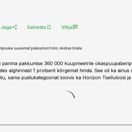
Jaga
Salvesta
Vihja
kriipsuke suuremat pakkumist.
Foto:
Andras Kralla
gi parima pakkumise 360 000 kuupmeetrile okaspuupaberip
des alghinnast 1 protsent kõrgemat hinda. See oli ka ainus 
mitu, sama puidukategooriat soovis ka Horizon Tselluloosi ja