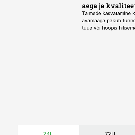
aega ja kvalitee
Taimede kasvatamine ki
avamaaga pakub tunnel
tuua või hoopis hilisem
kõrgemat hinda.
24H
72H