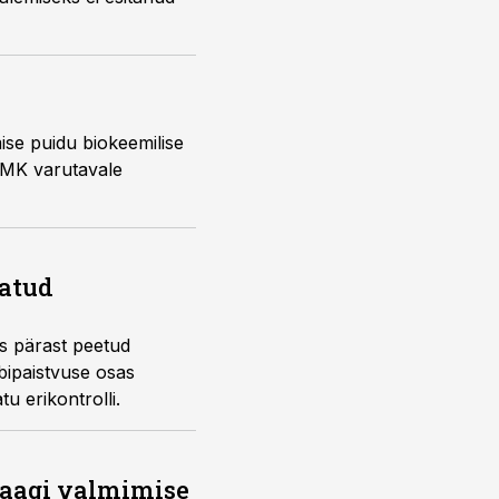
se puidu biokeemilise
 RMK varutavale
tatud
es pärast peetud
äbipaistvuse osas
u erikontrolli.
saagi valmimise