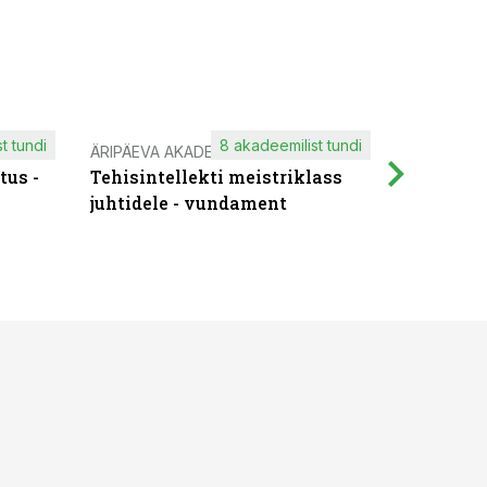
t tundi
8 akadeemilist tundi
ÄRIPÄEVA AKADEEMIA
IT KOOLIT
tus -
Tehisintellekti meistriklass
Muutuste
juhtidele - vundament
praktilis