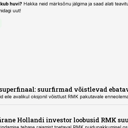
kub huvi?
Hakka neid märksõnu jälgima ja saad alati teavitu
idagi uut!
superfinaal: suurfirmad võistlevad ebatav
id eile avalikul oksjonil võistlust RMK pakutavale enneolem
pärane Hollandi investor loobusid RMK s
rindamise tehase rajamist toetaval RMK puidupakkumisel os