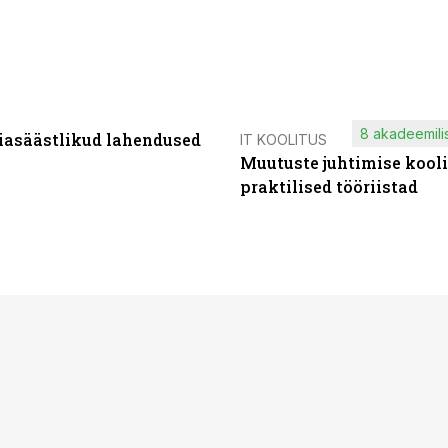
8 akadeemilis
iasäästlikud lahendused
IT KOOLITUS
Muutuste juhtimise kooli
praktilised tööriistad