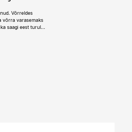
unud. Võrreldes
la võrra varasemaks
ka saagi eest turul