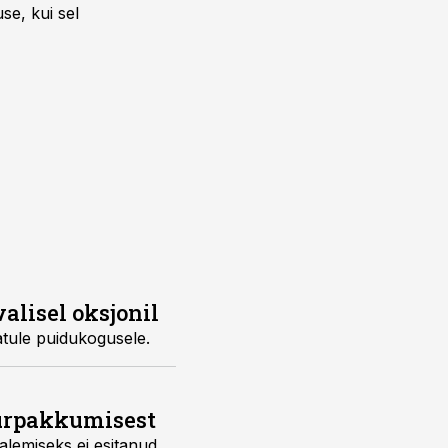
se, kui sel
alisel oksjonil
atule puidukogusele.
uurpakkumisest
alemiseks ei esitanud