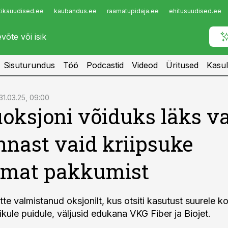
tikauudised.ee
kaubandus.ee
raamatupidaja.ee
ehitusuudised.ee
Infopank
Radar
Sisuturundus
Töö
Podcastid
Videod
Üritused
Kasul
31.03.25, 09:00
oksjoni võiduks läks v
nnast vaid kriipsuke
emat pakkumist
te valmistanud oksjonilt, kus otsiti kasutust suurele k
kule puidule, väljusid edukana VKG Fiber ja Biojet.