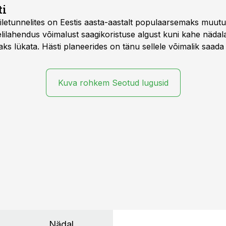
ti
letunnelites on Eestis aasta-aastalt populaarsemaks muut
ilahendus võimalust saagikoristuse algust kuni kahe näda
aks lükata. Hästi planeerides on tänu sellele võimalik saada 
Kuva rohkem Seotud lugusid
Nädal