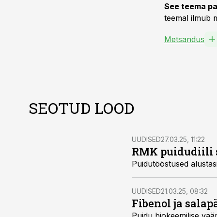
See teema pa
teemal ilmub m
Metsandus
SEOTUD LOOD
UUDISED
27.03.25, 11:22
RMK puidudiili 
Puidutööstused alustas
UUDISED
21.03.25, 08:32
Fibenol ja sala
Puidu biokeemilise vää