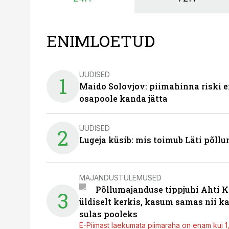
ENIMLOETUD
UUDISED
1
Maido Solovjov: piimahinna riski ei
osapoole kanda jätta
UUDISED
2
Lugeja küsib: mis toimub Läti põll
MAJANDUSTULEMUSED
Põllumajanduse tippjuhi Ahti K
3
üldiselt kerkis, kasum samas nii k
sulas pooleks
E-Piimast laekumata piimaraha on enam kui 1,2