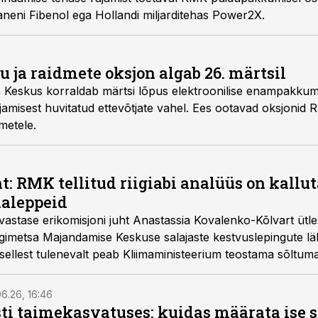
aneni Fibenol ega Hollandi miljarditehas Power2X.
 ja raidmete oksjon algab 26. märtsil
 Keskus korraldab märtsi lõpus elektroonilise enampakkumi
jamisest huvitatud ettevõtjate vahel. Ees ootavad oksjonid
metele.
t: RMK tellitud riigiabi analüüs on kallu
laleppeid
vastase erikomisjoni juht Anastassia Kovalenko-Kõlvart ütl
Riigimetsa Majandamise Keskuse salajaste kestvuslepingute l
 sellest tulenevalt peab Kliimaministeerium teostama sõltumat
6.26, 16:46
ti taimekasvatuses: kuidas määrata ise 