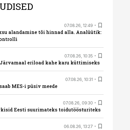
UDISED
07.08.26, 12:49
ksu alandamine tõi hinnad alla. Analüütik:
ontrolli
07.08.26, 10:35
ärvamaal eriload kahe karu küttimiseks
07.08.26, 10:31
saab MES-i püsiv meede
07.08.26, 09:30
rkisid Eesti suurimateks toidutöösturiteks
06.08.26, 13:27