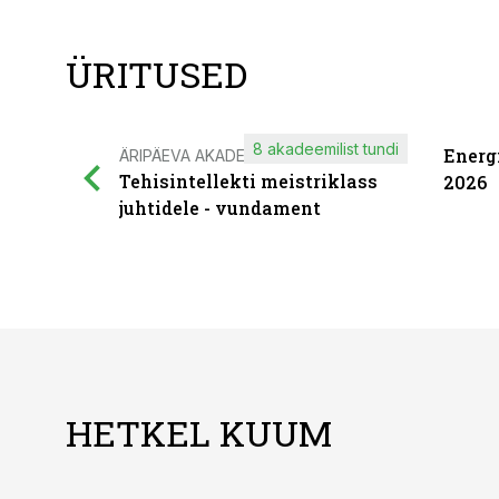
ÜRITUSED
8 akadeemilist tundi
Energ
ÄRIPÄEVA AKADEEMIA
Tehisintellekti meistriklass
2026
juhtidele - vundament
HETKEL KUUM