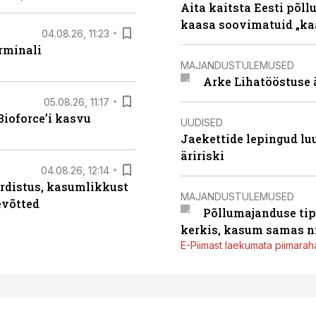
Aita kaitsta Eesti põllu
kaasa soovimatuid „kaa
04.08.26, 11:23
rminali
MAJANDUSTULEMUSED
Arke Lihatööstuse 
05.08.26, 11:17
ioforce’i kasvu
UUDISED
Jaekettide lepingud luub
äririski
04.08.26, 12:14
rdistus, kasumlikkust
MAJANDUSTULEMUSED
evõtted
Põllumajanduse tip
kerkis, kasum samas ni
E-Piimast laekumata piimaraha