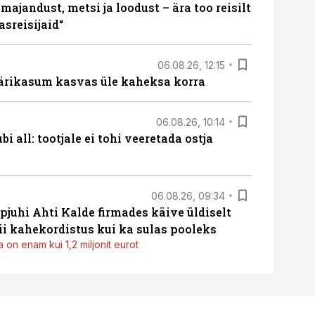
majandust, metsi ja loodust – ära too reisilt
sreisijaid“
06.08.26, 12:15
ärikasum kasvas üle kaheksa korra
06.08.26, 10:14
i all: tootjale ei tohi veeretada ostja
06.08.26, 09:34
pjuhi Ahti Kalde firmades käive üldiselt
i kahekordistus kui ka sulas pooleks
 on enam kui 1,2 miljonit eurot