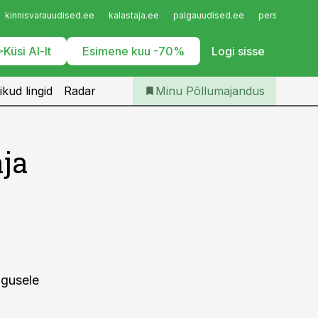
Iseteenindus
kinnisvarauudised.ee
kalastaja.ee
palgauudised.ee
personaliuudi
Telli Põllumajandus
Küsi AI-lt
Esimene kuu -70%
Logi sisse
ikud lingid
Radar
Minu Põllumajandus
aja
ogusele