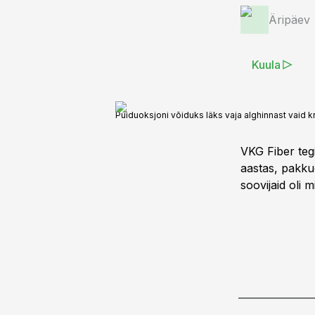
Äripäev
Kuula
Puiduoksjoni võiduks läks vaja alghinnast vaid 
VKG Fiber te
aastas, pakku
soovijaid oli 