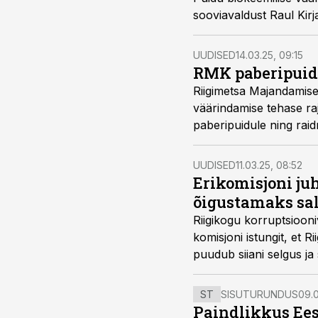
sooviavaldust Raul Kirj
UUDISED
14.03.25, 09:15
RMK paberipuidu
Riigimetsa Majandamise
väärindamise tehase ra
paberipuidule ning raid
UUDISED
11.03.25, 08:52
Erikomisjoni juh
õigustamaks sa
Riigikogu korruptsiooni
komisjoni istungit, et 
puudub siiani selgus ja
ST
SISUTURUNDUS
09.0
Paindlikkus Ees