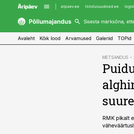
aripaev.ee
tööstusuudised.ee
logis
kaubandus.ee
imelineajalugu.ee
kinnisvarauudised.ee
imelineteadus.ee
Avaleht
Kõik lood
Arvamused
Galeriid
TOPid
cebook
METSANDUS
Puidu
Twitter)
kedIn
alghi
ail
suur
k
RMK pikalt et
väheväärtusli