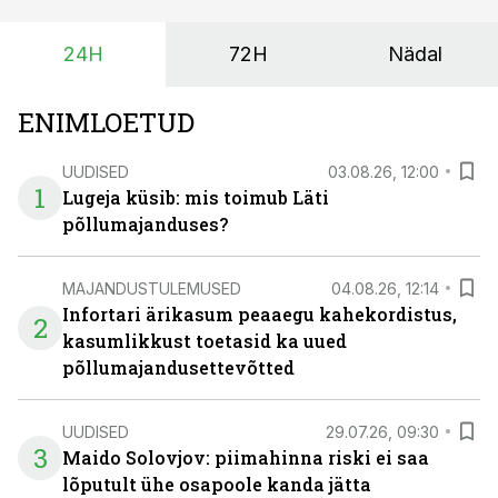
lühikese ajavahemiku jooksul – kõigest 2-4 nädalaga.
24H
72H
Nädal
ENIMLOETUD
UUDISED
03.08.26, 12:00
1
Lugeja küsib: mis toimub Läti
põllumajanduses?
MAJANDUSTULEMUSED
04.08.26, 12:14
Infortari ärikasum peaaegu kahekordistus,
2
kasumlikkust toetasid ka uued
põllumajandusettevõtted
UUDISED
29.07.26, 09:30
3
Maido Solovjov: piimahinna riski ei saa
lõputult ühe osapoole kanda jätta