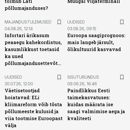
toimub Läti
Muugal viljaterminali
põllumajanduses?
MAJANDUSTULEMUSED
UUDISED
04.08.26, 12:14
03.08.26, 09:15
Infortari ärikasum
Euroopa saagiprognoos:
peaaegu kahekordistus,
mais langeb järsult,
kasumlikkust toetasid
õlikultuurid kasvavad
ka uued
põllumajandusettevõtted
ST
UUDISED
SISUTURUNDUS
30.07.26, 12:00
09.06.26, 16:46
Väetisetootjad
Paindlikkus Eesti
hoiatavad: ELi
taimekasvatuses:
kliimareform võib tõsta
kuidas määrata ise
põllumeeste kulusid ja
saagi valmimise aega ja
viia tootmise Euroopast
kvaliteeti
välja