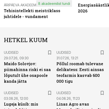
8 akadeemilist tundi
Energiasäästli
ÄRIPÄEVA AKADEEMIA
Tehisintellekti meistriklass
2026
juhtidele - vundament
HETKEL KUUM
UUDISED
UUDISED
29.07.26, 09:30
31.07.26, 13:21
Maido Solovjov:
Põllul roomab tulevane
piimahinna riski ei saa
delikatess: Eesti ainsas
lõputult ühe osapoole
teofarmis kasvab 600
kanda jätta
000 tigu
UUDISED
UUDISED
03.08.26, 12:00
04.08.26, 11:23
Lugeja küsib: mis
Linas Agro avas