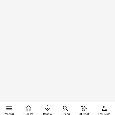
Menüü
Uudised
Raadio
Otsing
AI Chat
Logi sisse