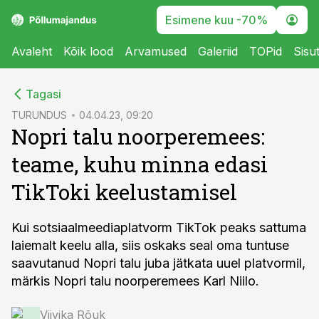
Esimene kuu -70%
Avaleht
Kõik lood
Arvamused
Galeriid
TOPid
Sisu
cebook
Tagasi
Twitter)
TURUNDUS
04.04.23, 09:20
Nopri talu noorperemees:
kedIn
teame, kuhu minna edasi
ail
TikToki keelustamisel
k
Kui sotsiaalmeediaplatvorm TikTok peaks sattuma
laiemalt keelu alla, siis oskaks seal oma tuntuse
saavutanud Nopri talu juba jätkata uuel platvormil,
märkis Nopri talu noorperemees Karl Niilo.
Viivika Rõuk