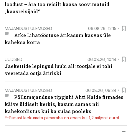
loodust – ära too reisilt kaasa soovimatuid
„kaasreisijaid“
MAJANDUSTULEMUSED
06.08.26, 12:15
Arke Lihatööstuse ärikasum kasvas üle
kaheksa korra
UUDISED
06.08.26, 10:14
Jaekettide lepingud luubi all: tootjale ei tohi
veeretada ostja äririski
MAJANDUSTULEMUSED
06.08.26, 09:34
Põllumajanduse tippjuhi Ahti Kalde firmades
käive üldiselt kerkis, kasum samas nii
kahekordistus kui ka sulas pooleks
E-Piimast laekumata piimaraha on enam kui 1,2 miljonit eurot