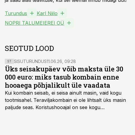
ja saad alati teavituse, kui sel teemal ilmub midagi uut!
Turundus
Karl Niilo
NOPRI TALUMEIEREI OÜ
SEOTUD LOOD
SISUTURUNDUS
11.06.26, 09:28
ST
Üks seisakupäev võib maksta üle 30
000 euro: miks tasub kombain enne
hooaega põhjalikult üle vaadata
Kui kombain seisab, ei seisa ainult masin, vaid kogu
tootmisahel.
Teraviljakombain ei ole lihtsalt üks masin
paljude seas. Koristushooajal on see kogu
tootmisprotsessi kõige kriitilisem lüli. Kui külv,
taimekaitse ja väetamine jaotuvad kuude peale, siis
saagi kättesaamine ja realiseerimine toimub sageli väga