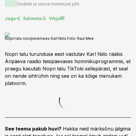
Uudiste ja uuriva toimetuse juht
Jaga
Salvesta
Vihja
Nopri talu noorperemees Karl Niilo.
Foto:
Raul Mee
Nopri talu turunduse eest vastutav Karl Niilo rääkis
Äripäeva raadio teisipäevases hommikuprogrammis, et
praegu kasutab Nopri talu TikToki sellepärast, et seal
on nende sihtrühm ning see on ka kõige menukam
platvorm.
See teema pakub huvi?
Hakka neid märksõnu jälgima