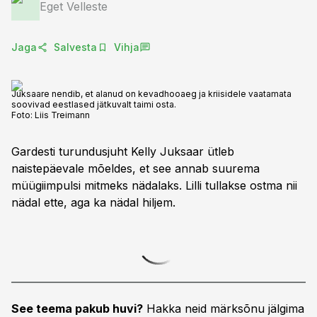
Eget Velleste
Jaga
Salvesta
Vihja
Juksaare nendib, et alanud on kevadhooaeg ja kriisidele vaatamata
soovivad eestlased jätkuvalt taimi osta.
Foto:
Liis Treimann
Gardesti turundusjuht Kelly Juksaar ütleb
naistepäevale mõeldes, et see annab suurema
müügiimpulsi mitmeks nädalaks. Lilli tullakse ostma nii
nädal ette, aga ka nädal hiljem.
See teema pakub huvi?
Hakka neid märksõnu jälgima