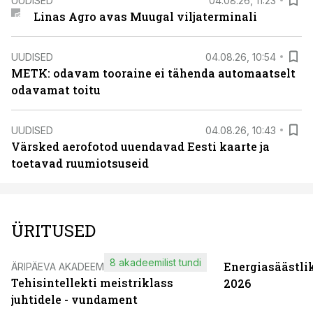
UUDISED
04.08.26, 11:23
Linas Agro avas Muugal viljaterminali
UUDISED
04.08.26, 10:54
METK: odavam tooraine ei tähenda automaatselt
odavamat toitu
UUDISED
04.08.26, 10:43
Värsked aerofotod uuendavad Eesti kaarte ja
toetavad ruumiotsuseid
ÜRITUSED
8 akadeemilist tundi
Energiasäästli
ÄRIPÄEVA AKADEEMIA
Tehisintellekti meistriklass
2026
juhtidele - vundament