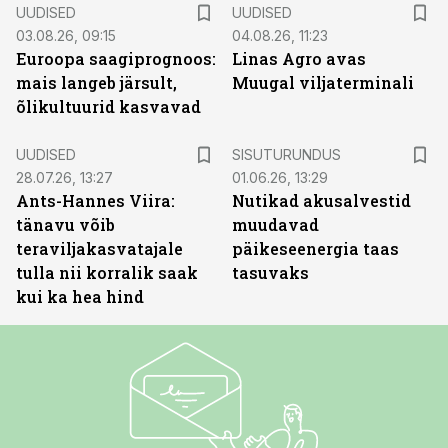
UUDISED
UUDISED
03.08.26, 09:15
04.08.26, 11:23
Euroopa saagiprognoos:
Linas Agro avas
mais langeb järsult,
Muugal viljaterminali
õlikultuurid kasvavad
ST
UUDISED
SISUTURUNDUS
28.07.26, 13:27
01.06.26, 13:29
Ants-Hannes Viira:
Nutikad akusalvestid
tänavu võib
muudavad
teraviljakasvatajale
päikeseenergia taas
tulla nii korralik saak
tasuvaks
kui ka hea hind