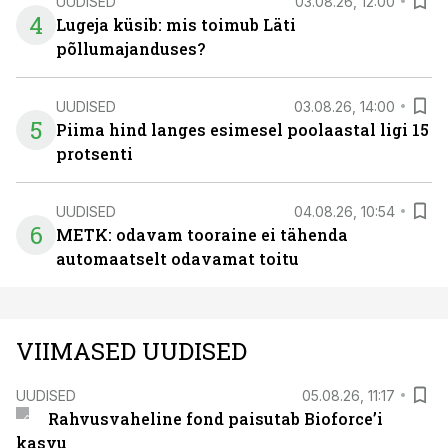
UUDISED
03.08.26, 12:00
4
Lugeja küsib: mis toimub Läti
põllumajanduses?
UUDISED
03.08.26, 14:00
5
Piima hind langes esimesel poolaastal ligi 15
protsenti
UUDISED
04.08.26, 10:54
6
METK: odavam tooraine ei tähenda
automaatselt odavamat toitu
VIIMASED UUDISED
UUDISED
05.08.26, 11:17
Rahvusvaheline fond paisutab Bioforce’i
kasvu