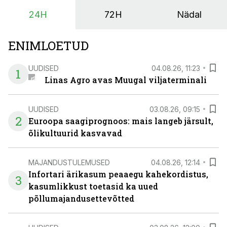
24H
72H
Nädal
ENIMLOETUD
UUDISED
04.08.26, 11:23
1
Linas Agro avas Muugal viljaterminali
UUDISED
03.08.26, 09:15
2
Euroopa saagiprognoos: mais langeb järsult,
õlikultuurid kasvavad
MAJANDUSTULEMUSED
04.08.26, 12:14
Infortari ärikasum peaaegu kahekordistus,
3
kasumlikkust toetasid ka uued
põllumajandusettevõtted