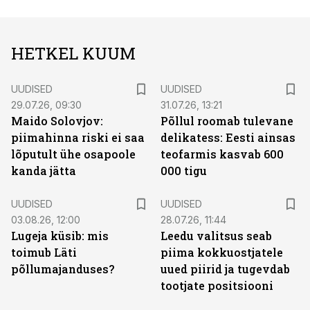
HETKEL KUUM
UUDISED
UUDISED
29.07.26, 09:30
31.07.26, 13:21
Maido Solovjov:
Põllul roomab tulevane
piimahinna riski ei saa
delikatess: Eesti ainsas
lõputult ühe osapoole
teofarmis kasvab 600
kanda jätta
000 tigu
UUDISED
UUDISED
03.08.26, 12:00
28.07.26, 11:44
Lugeja küsib: mis
Leedu valitsus seab
toimub Läti
piima kokkuostjatele
põllumajanduses?
uued piirid ja tugevdab
tootjate positsiooni