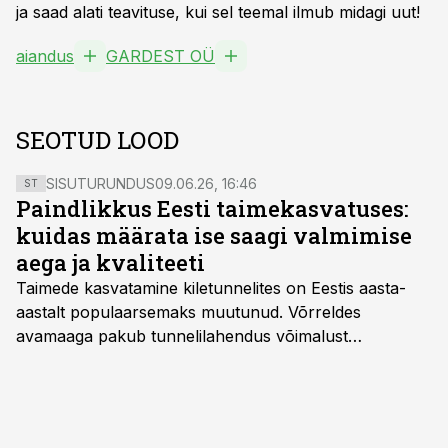
ja saad alati teavituse, kui sel teemal ilmub midagi uut!
aiandus
GARDEST OÜ
SEOTUD LOOD
SISUTURUNDUS
09.06.26, 16:46
ST
Paindlikkus Eesti taimekasvatuses:
kuidas määrata ise saagi valmimise
aega ja kvaliteeti
Taimede kasvatamine kiletunnelites on Eestis aasta-
aastalt populaarsemaks muutunud. Võrreldes
avamaaga pakub tunnelilahendus võimalust
saagikoristuse algust kuni kahe nädala võrra
varasemaks tuua või hoopis hilisemaks lükata. Hästi
planeerides on tänu sellele võimalik saada ka saagi
eest turul kõrgemat hinda.