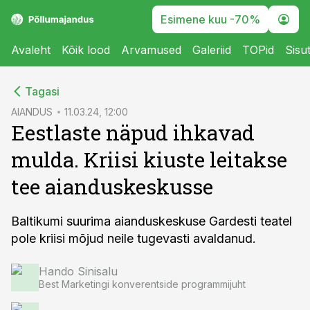
Esimene kuu -70%
Avaleht
Kõik lood
Arvamused
Galeriid
TOPid
Sisu
cebook
Tagasi
Twitter)
AIANDUS
11.03.24, 12:00
Eestlaste näpud ihkavad
kedIn
mulda. Kriisi kiuste leitakse
ail
tee aianduskeskusse
k
Baltikumi suurima aianduskeskuse Gardesti teatel
pole kriisi mõjud neile tugevasti avaldanud.
Hando Sinisalu
Best Marketingi konverentside programmijuht