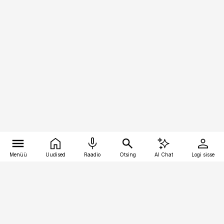
Menüü
Uudised
Raadio
Otsing
AI Chat
Logi sisse
Vana-Lõuna 39/1, 19094 Tallinn
(+372) 667 0111