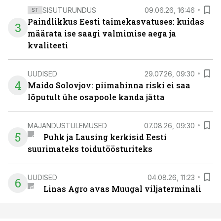
SISUTURUNDUS
09.06.26, 16:46
ST
Paindlikkus Eesti taimekasvatuses: kuidas
3
määrata ise saagi valmimise aega ja
kvaliteeti
UUDISED
29.07.26, 09:30
4
Maido Solovjov: piimahinna riski ei saa
lõputult ühe osapoole kanda jätta
MAJANDUSTULEMUSED
07.08.26, 09:30
5
Puhk ja Lausing kerkisid Eesti
suurimateks toidutöösturiteks
UUDISED
04.08.26, 11:23
6
Linas Agro avas Muugal viljaterminali