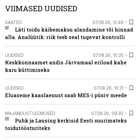
VIIMASED UUDISED
SAATED
07.08.26, 12:49
Läti toidu käibemaksu alandamine tõi hinnad
alla. Analüütik: riik teeb seal tugevat kontrolli
UUDISED
07.08.26, 10:35
Keskkonnaamet andis Järvamaal eriload kahe
karu küttimiseks
UUDISED
07.08.26, 10:31
Eluaseme kaaslaenust saab MES-i püsiv meede
MAJANDUSTULEMUSED
07.08.26, 09:30
Puhk ja Lausing kerkisid Eesti suurimateks
toidutöösturiteks