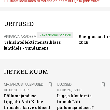
E-Piimast laekumata piimaraha on enam kui 1,2 miljonit eurot
ÜRITUSED
8 akadeemilist tundi
Energiasäästli
ÄRIPÄEVA AKADEEMIA
Tehisintellekti meistriklass
2026
juhtidele - vundament
HETKEL KUUM
MAJANDUSTULEMUSED
UUDISED
06.08.26, 09:34
03.08.26, 12:00
Põllumajanduse
Lugeja küsib: mis
tippjuhi Ahti Kalde
toimub Läti
firmades käive üldiselt
põllumajanduses?