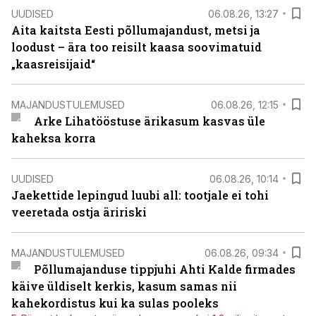
UUDISED
06.08.26, 13:27
Aita kaitsta Eesti põllumajandust, metsi ja
loodust – ära too reisilt kaasa soovimatuid
„kaasreisijaid“
MAJANDUSTULEMUSED
06.08.26, 12:15
Arke Lihatööstuse ärikasum kasvas üle
kaheksa korra
UUDISED
06.08.26, 10:14
Jaekettide lepingud luubi all: tootjale ei tohi
veeretada ostja äririski
MAJANDUSTULEMUSED
06.08.26, 09:34
Põllumajanduse tippjuhi Ahti Kalde firmades
käive üldiselt kerkis, kasum samas nii
kahekordistus kui ka sulas pooleks