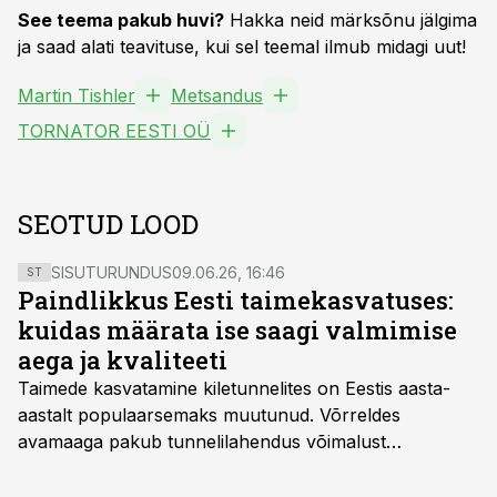
See teema pakub huvi?
Hakka neid märksõnu jälgima
ja saad alati teavituse, kui sel teemal ilmub midagi uut!
Martin Tishler
Metsandus
TORNATOR EESTI OÜ
SEOTUD LOOD
SISUTURUNDUS
09.06.26, 16:46
ST
Paindlikkus Eesti taimekasvatuses:
kuidas määrata ise saagi valmimise
aega ja kvaliteeti
Taimede kasvatamine kiletunnelites on Eestis aasta-
aastalt populaarsemaks muutunud. Võrreldes
avamaaga pakub tunnelilahendus võimalust
saagikoristuse algust kuni kahe nädala võrra
varasemaks tuua või hoopis hilisemaks lükata. Hästi