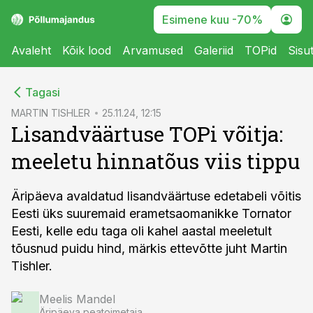
Esimene kuu -70%
Avaleht
Kõik lood
Arvamused
Galeriid
TOPid
Sisu
cebook
Tagasi
Twitter)
MARTIN TISHLER
25.11.24, 12:15
Lisandväärtuse TOPi võitja:
kedIn
meeletu hinnatõus viis tippu
ail
k
Äripäeva avaldatud lisandväärtuse edetabeli võitis
Eesti üks suuremaid erametsaomanikke Tornator
Eesti, kelle edu taga oli kahel aastal meeletult
tõusnud puidu hind, märkis ettevõtte juht Martin
Tishler.
Meelis Mandel
Äripäeva peatoimetaja