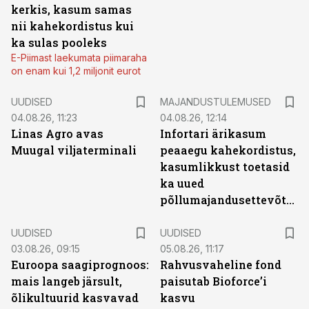
kerkis, kasum samas
nii kahekordistus kui
ka sulas pooleks
E-Piimast laekumata piimaraha
on enam kui 1,2 miljonit eurot
UUDISED
MAJANDUSTULEMUSED
04.08.26, 11:23
04.08.26, 12:14
Linas Agro avas
Infortari ärikasum
Muugal viljaterminali
peaaegu kahekordistus,
kasumlikkust toetasid
ka uued
põllumajandusettevõtted
UUDISED
UUDISED
03.08.26, 09:15
05.08.26, 11:17
Euroopa saagiprognoos:
Rahvusvaheline fond
mais langeb järsult,
paisutab Bioforce’i
õlikultuurid kasvavad
kasvu