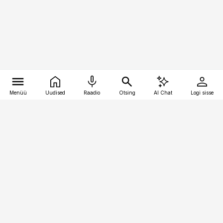
Menüü
Uudised
Raadio
Otsing
AI Chat
Logi sisse
Vana-Lõuna 39/1, 19094 Tallinn
(+372) 667 0111
pollumajandus@pollumajandus.ee
Telli
Reklaam
Firmast