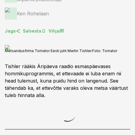
Ken Rohelaan
Jaga
Salvesta
Vihja
Metsandusfirma Tornator Eesti juht Martin Tishler.
Foto:
Tornator
Tishler rääkis Äripäeva raadio esmaspäevases
hommikuprogrammis, et ettevaade ei luba enam nii
head tulemust, kuna puidu hind on langenud. See
tähendab ka, et ettevõtte varaks oleva metsa väärtust
tuleb hinnata alla.