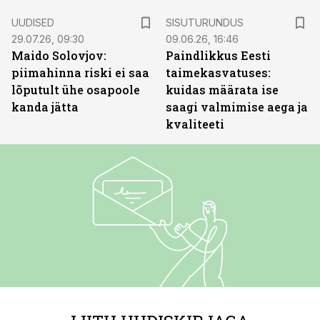
ST
UUDISED
SISUTURUNDUS
29.07.26, 09:30
09.06.26, 16:46
Maido Solovjov:
Paindlikkus Eesti
piimahinna riski ei saa
taimekasvatuses:
lõputult ühe osapoole
kuidas määrata ise
kanda jätta
saagi valmimise aega ja
kvaliteeti