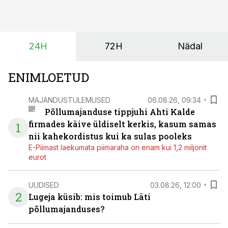
planeerides on tänu sellele võimalik saada ka saagi
eest turul kõrgemat hinda.
24H
72H
Nädal
ENIMLOETUD
MAJANDUSTULEMUSED
06.08.26, 09:34
Põllumajanduse tippjuhi Ahti Kalde
firmades käive üldiselt kerkis, kasum samas
1
nii kahekordistus kui ka sulas pooleks
E-Piimast laekumata piimaraha on enam kui 1,2 miljonit
eurot
UUDISED
03.08.26, 12:00
2
Lugeja küsib: mis toimub Läti
põllumajanduses?