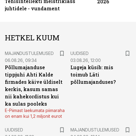
Tehisintellekti meistriklass
2026
juhtidele - vundament
HETKEL KUUM
MAJANDUSTULEMUSED
UUDISED
06.08.26, 09:34
03.08.26, 12:00
Põllumajanduse
Lugeja küsib: mis
tippjuhi Ahti Kalde
toimub Läti
firmades käive üldiselt
põllumajanduses?
kerkis, kasum samas
nii kahekordistus kui
ka sulas pooleks
E-Piimast laekumata piimaraha
on enam kui 1,2 miljonit eurot
UUDISED
MAJANDUSTULEMUSED