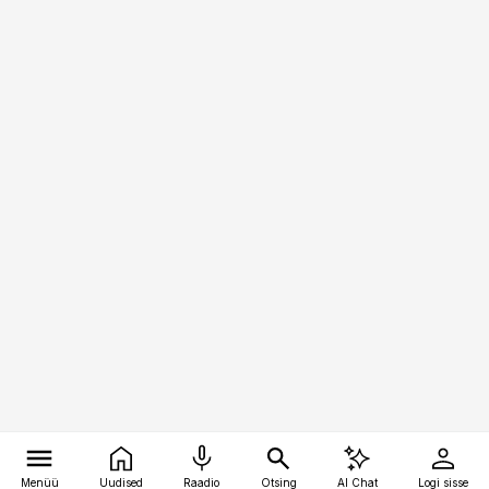
Menüü
Uudised
Raadio
Otsing
AI Chat
Logi sisse