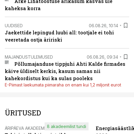
Arke Lihatööstuse ärikasum kasvas üle
kaheksa korra
UUDISED
06.08.26, 10:14
Jaekettide lepingud luubi all: tootjale ei tohi
veeretada ostja äririski
MAJANDUSTULEMUSED
06.08.26, 09:34
Põllumajanduse tippjuhi Ahti Kalde firmades
käive üldiselt kerkis, kasum samas nii
kahekordistus kui ka sulas pooleks
E-Piimast laekumata piimaraha on enam kui 1,2 miljonit eurot
ÜRITUSED
8 akadeemilist tundi
Energiasäästli
ÄRIPÄEVA AKADEEMIA