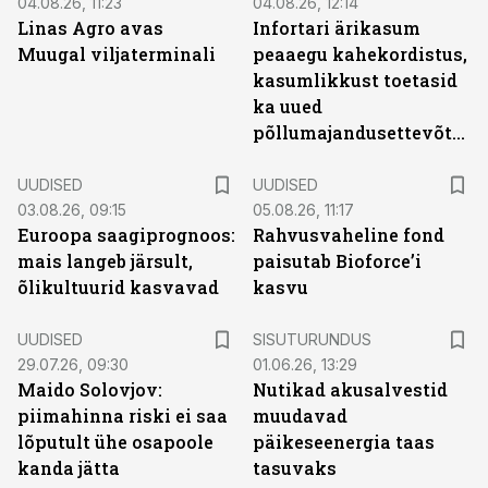
04.08.26, 11:23
04.08.26, 12:14
Linas Agro avas
Infortari ärikasum
Muugal viljaterminali
peaaegu kahekordistus,
kasumlikkust toetasid
ka uued
põllumajandusettevõtted
UUDISED
UUDISED
03.08.26, 09:15
05.08.26, 11:17
Euroopa saagiprognoos:
Rahvusvaheline fond
mais langeb järsult,
paisutab Bioforce’i
õlikultuurid kasvavad
kasvu
ST
UUDISED
SISUTURUNDUS
29.07.26, 09:30
01.06.26, 13:29
Maido Solovjov:
Nutikad akusalvestid
piimahinna riski ei saa
muudavad
lõputult ühe osapoole
päikeseenergia taas
kanda jätta
tasuvaks