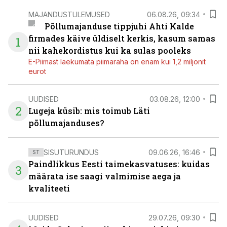
MAJANDUSTULEMUSED
06.08.26, 09:34
Põllumajanduse tippjuhi Ahti Kalde
firmades käive üldiselt kerkis, kasum samas
1
nii kahekordistus kui ka sulas pooleks
E-Piimast laekumata piimaraha on enam kui 1,2 miljonit
eurot
UUDISED
03.08.26, 12:00
2
Lugeja küsib: mis toimub Läti
põllumajanduses?
SISUTURUNDUS
09.06.26, 16:46
ST
Paindlikkus Eesti taimekasvatuses: kuidas
3
määrata ise saagi valmimise aega ja
kvaliteeti
UUDISED
29.07.26, 09:30