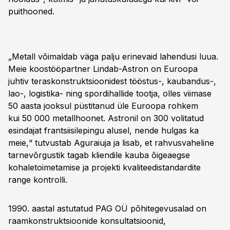
puithooned.
„Metall võimaldab väga palju erinevaid lahendusi luua.
Meie koostööpartner Lindab-Astron on Euroopa
juhtiv teraskonstruktsioonidest tööstus-, kaubandus-,
lao-, logistika- ning spordihallide tootja, olles viimase
50 aasta jooksul püstitanud üle Euroopa rohkem
kui 50 000 metallhoonet. Astronil on 300 volitatud
esindajat frantsiisilepingu alusel, nende hulgas ka
meie,“ tutvustab Aguraiuja ja lisab, et rahvusvaheline
tarnevõrgustik tagab kliendile kauba õigeaegse
kohaletoimetamise ja projekti kvaliteedistandardite
range kontrolli.
1990. aastal astutatud PAG OÜ põhitegevusalad on
raamkonstruktsioonide konsultatsioonid,