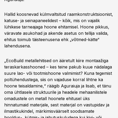
Hallid koosnevad külmvaltsitud raamkonstruktsioonist,
katuse- ja seinapaneelidest – kõik, mis on vajalik
lühikese tarneajaga hoone ehitamisel. Hoone pikkus,
väravate asukohad ja akende asetus on tellija valida,
ehitus toimub täisteenusena ehk „võtmed-kätte“
lahendusena.
„EcoBuild metallehitised on ääretult kiire montaažiga
teraskarkasshooned – kes teine pakub kuue nädalaga
suure lao- või tootmishoone valmimist? Kuna tegemist
poltühendustega, siis on vajaduse korral lihtne ka
hoone teisaldamine,“ räägib Aguraiuja ja lisab, et tänu
oma ühtlasele struktuurile ja headele mehaanilistele
omadustele on metall hoonete ehitusel üks
hinnatumaid materjale, sest materjal on vastupidav ja
ilmastikukindel, märkimisväärselt soodsamate
hooldus-, kütmis- ja jahutuskuludega kui kivi- või