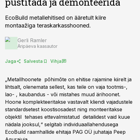
püstitada ja demonteerida
EcoBuild metallehitised on ääretult kiire
montaažiga teraskarkasshooned.
Gerli Ramler
Äripäeva kaasautor
Jaga
Salvesta
Vihja
„Metallhoonete põhimõte on ehitise rajamine kiirelt ja
lihtsalt, olenemata sellest, kas teile on vaja tootmis-,
lao- , kaubandus - või mistahes muud ärihoonet.
Hoone komplekteeritakse vastavalt kliendi vajadustele
standardsetest koostisosadest ning monteeritakse
objektil tehases ettevalmistatud detailidest vaid kuue
nädala jooksul,“ selgitab individuaallahendusega
EcoBuild raamhallide ehitaja PAG OÜ juhataja Peep
Aguraiuja.