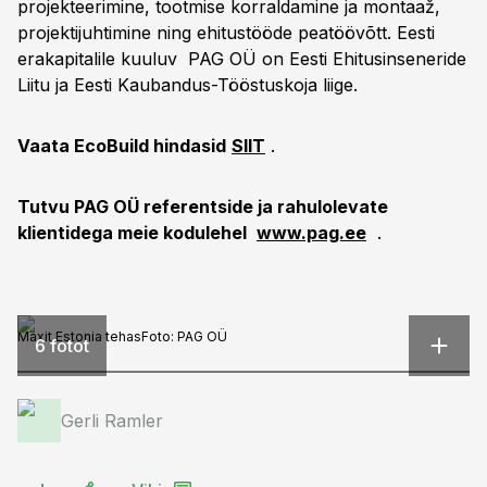
projekteerimine, tootmise korraldamine ja montaaž,
projektijuhtimine ning ehitustööde peatöövõtt. Eesti
erakapitalile kuuluv PAG OÜ on Eesti Ehitusinseneride
Liitu ja Eesti Kaubandus-Tööstuskoja liige.
Vaata EcoBuild hindasid
SIIT
.
Tutvu PAG OÜ referentside ja rahulolevate
klientidega meie kodulehel
www.pag.ee
.
Maxit Estonia tehas
Foto:
PAG OÜ
6 fotot
Gerli Ramler