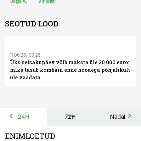
Jaga
Vihja
SEOTUD LOOD
ST
11.06.26, 09:28
Üks seisakupäev võib maksta üle 30 000 euro:
miks tasub kombain enne hooaega põhjalikult
üle vaadata
24H
72H
Nädal
ENIMLOETUD