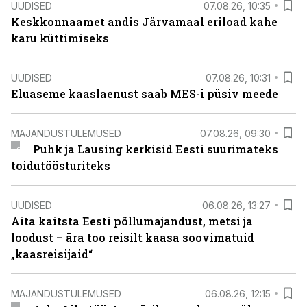
UUDISED
07.08.26, 10:35
Keskkonnaamet andis Järvamaal eriload kahe
karu küttimiseks
UUDISED
07.08.26, 10:31
Eluaseme kaaslaenust saab MES-i püsiv meede
MAJANDUSTULEMUSED
07.08.26, 09:30
Puhk ja Lausing kerkisid Eesti suurimateks
toidutöösturiteks
UUDISED
06.08.26, 13:27
Aita kaitsta Eesti põllumajandust, metsi ja
loodust – ära too reisilt kaasa soovimatuid
„kaasreisijaid“
MAJANDUSTULEMUSED
06.08.26, 12:15