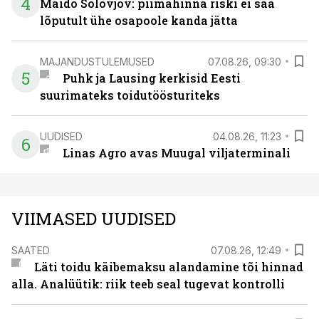
4
Maido Solovjov: piimahinna riski ei saa
lõputult ühe osapoole kanda jätta
MAJANDUSTULEMUSED
07.08.26, 09:30
5
Puhk ja Lausing kerkisid Eesti
suurimateks toidutöösturiteks
UUDISED
04.08.26, 11:23
6
Linas Agro avas Muugal viljaterminali
VIIMASED UUDISED
SAATED
07.08.26, 12:49
Läti toidu käibemaksu alandamine tõi hinnad
alla. Analüütik: riik teeb seal tugevat kontrolli