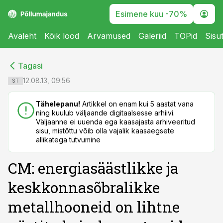
Esimene kuu -70%
Avaleht
Kõik lood
Arvamused
Galeriid
TOPid
Sisu
cebook
cebook
Tagasi
Twitter)
Twitter)
12.08.13, 09:56
ST
kedIn
kedIn
Tähelepanu!
Artikkel on enam kui 5 aastat vana
ning kuulub väljaande digitaalsesse arhiivi.
ail
ail
Väljaanne ei uuenda ega kaasajasta arhiveeritud
sisu, mistõttu võib olla vajalik kaasaegsete
k
k
allikatega tutvumine
CM: energiasäästlikke ja
keskkonnasõbralikke
metallhooneid on lihtne