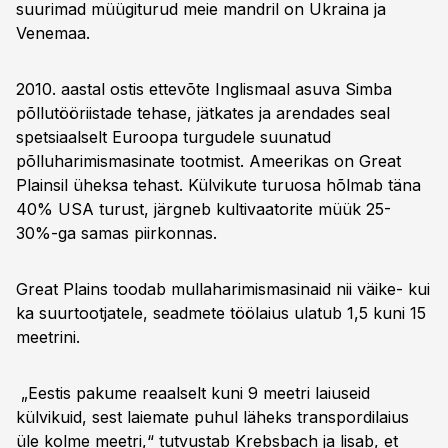
suurimad müügiturud meie mandril on Ukraina ja
Venemaa.
2010. aastal ostis ettevõte Inglismaal asuva Simba
põllutööriistade tehase, jätkates ja arendades seal
spetsiaalselt Euroopa turgudele suunatud
põlluharimismasinate tootmist. Ameerikas on Great
Plainsil üheksa tehast. Külvikute turuosa hõlmab täna
40% USA turust, järgneb kultivaatorite müük 25-
30%-ga samas piirkonnas.
Great Plains toodab mullaharimismasinaid nii väike- kui
ka suurtootjatele, seadmete töölaius ulatub 1,5 kuni 15
meetrini.
„Eestis pakume reaalselt kuni 9 meetri laiuseid
külvikuid, sest laiemate puhul läheks transpordilaius
üle kolme meetri,“ tutvustab Krebsbach ja lisab, et