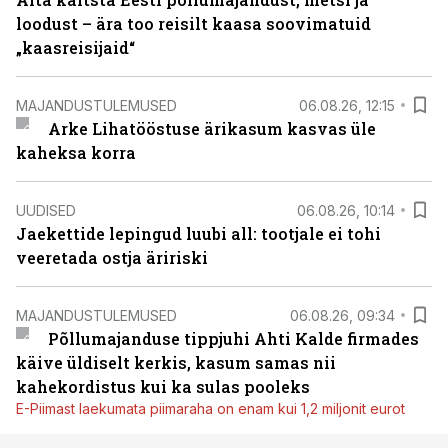
loodust – ära too reisilt kaasa soovimatuid
„kaasreisijaid“
MAJANDUSTULEMUSED
06.08.26, 12:15
Arke Lihatööstuse ärikasum kasvas üle
kaheksa korra
UUDISED
06.08.26, 10:14
Jaekettide lepingud luubi all: tootjale ei tohi
veeretada ostja äririski
MAJANDUSTULEMUSED
06.08.26, 09:34
Põllumajanduse tippjuhi Ahti Kalde firmades
käive üldiselt kerkis, kasum samas nii
kahekordistus kui ka sulas pooleks
E-Piimast laekumata piimaraha on enam kui 1,2 miljonit eurot