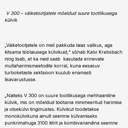
V 300 – väiketootjatele mõeldud suure tootlikusega
külvik
„Väiketootjatele on meil pakkuda laias valikus, aga
kitsama töölaiusega külvikuid,“ sõnab Kalvi Krebsbach
ning lisab, et ka neid saab kasutada erinevate
mullaharimismeetodite korral, kuna eesasuv
turboketaste sektsioon kuulub enamasti
lisavarustusse.
„Näiteks V 300 on suure tootlikusega mehhaaniline
külvik, mis on mõeldud töötama minimeeritud harimise
ja otsekülvi tingimustes. Külvikut toodetakse
monokülvikuna ainult seemne külvamiseks
punkrimahuga 3100 liitrit ja kombivariandina seemne