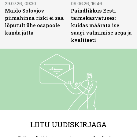
29.07.26, 09:30
09.06.26, 16:46
Maido Solovjov:
Paindlikkus Eesti
piimahinna riski ei saa
taimekasvatuses:
lõputult ühe osapoole
kuidas määrata ise
kanda jätta
saagi valmimise aega ja
kvaliteeti
LIITU UUDISKIRJAGA