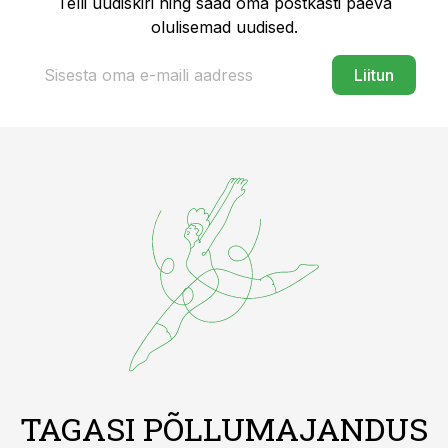
Telli uudiskiri ning saad oma postkasti päeva
olulisemad uudised.
Liitun
TAGASI PÕLLUMAJANDUS