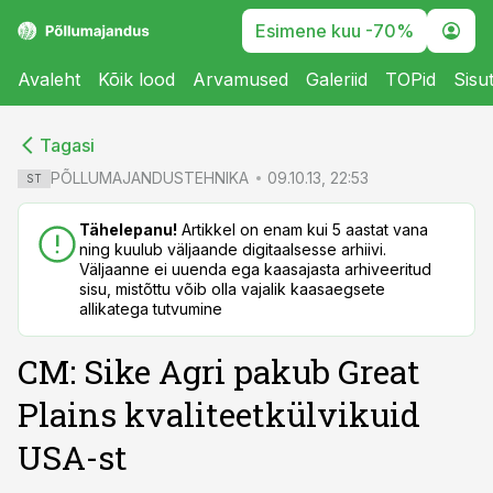
Esimene kuu -70%
Avaleht
Kõik lood
Arvamused
Galeriid
TOPid
Sisu
cebook
cebook
Tagasi
Twitter)
Twitter)
PÕLLUMAJANDUSTEHNIKA
09.10.13, 22:53
ST
kedIn
kedIn
Tähelepanu!
Artikkel on enam kui 5 aastat vana
ning kuulub väljaande digitaalsesse arhiivi.
ail
ail
Väljaanne ei uuenda ega kaasajasta arhiveeritud
sisu, mistõttu võib olla vajalik kaasaegsete
k
k
allikatega tutvumine
CM: Sike Agri pakub Great
Plains kvaliteetkülvikuid
USA-st