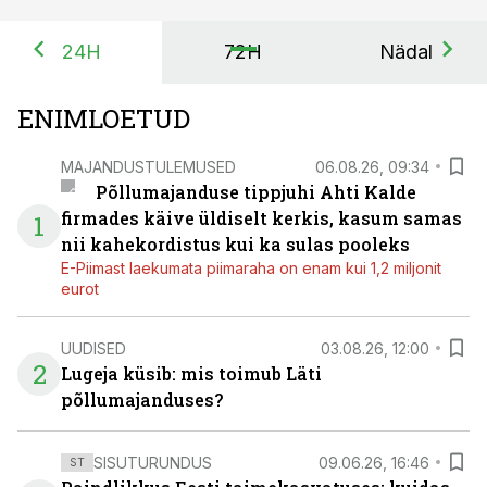
24H
72H
Nädal
ENIMLOETUD
MAJANDUSTULEMUSED
06.08.26, 09:34
Põllumajanduse tippjuhi Ahti Kalde
firmades käive üldiselt kerkis, kasum samas
1
nii kahekordistus kui ka sulas pooleks
E-Piimast laekumata piimaraha on enam kui 1,2 miljonit
eurot
UUDISED
03.08.26, 12:00
2
Lugeja küsib: mis toimub Läti
põllumajanduses?
SISUTURUNDUS
09.06.26, 16:46
ST