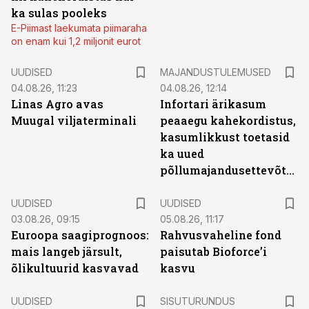
ka sulas pooleks
E-Piimast laekumata piimaraha
on enam kui 1,2 miljonit eurot
UUDISED
MAJANDUSTULEMUSED
04.08.26, 11:23
04.08.26, 12:14
Linas Agro avas
Infortari ärikasum
Muugal viljaterminali
peaaegu kahekordistus,
kasumlikkust toetasid
ka uued
põllumajandusettevõtted
UUDISED
UUDISED
03.08.26, 09:15
05.08.26, 11:17
Euroopa saagiprognoos:
Rahvusvaheline fond
mais langeb järsult,
paisutab Bioforce’i
õlikultuurid kasvavad
kasvu
ST
UUDISED
SISUTURUNDUS