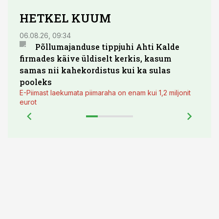
HETKEL KUUM
06.08.26, 09:34
03.08.
Põllumajanduse tippjuhi Ahti Kalde
Luge
firmades käive üldiselt kerkis, kasum
põll
samas nii kahekordistus kui ka sulas
pooleks
E-Piimast laekumata piimaraha on enam kui 1,2 miljonit
eurot