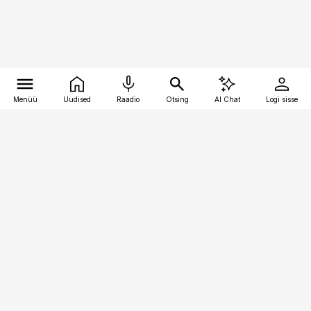
Menüü
Uudised
Raadio
Otsing
AI Chat
Logi sisse
Vana-Lõuna 39/1, 19094 Tallinn
(+372) 667 0111
pollumajandus@pollumajandus.ee
Telli
Reklaam
Firmast
Sisu kasutamisõigused
Ajakirjaniku