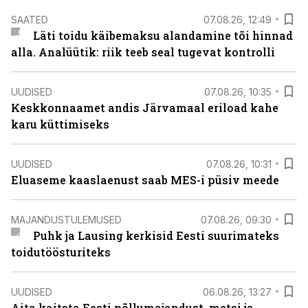
SAATED
07.08.26, 12:49
Läti toidu käibemaksu alandamine tõi hinnad
alla. Analüütik: riik teeb seal tugevat kontrolli
UUDISED
07.08.26, 10:35
Keskkonnaamet andis Järvamaal eriload kahe
karu küttimiseks
UUDISED
07.08.26, 10:31
Eluaseme kaaslaenust saab MES-i püsiv meede
MAJANDUSTULEMUSED
07.08.26, 09:30
Puhk ja Lausing kerkisid Eesti suurimateks
toidutöösturiteks
UUDISED
06.08.26, 13:27
Aita kaitsta Eesti põllumajandust, metsi ja