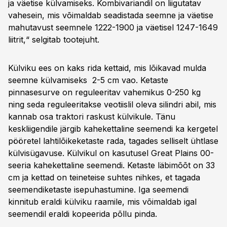
ja väetise külvamiseks. Kombivariandil on liigutatav
vahesein, mis võimaldab seadistada seemne ja väetise
mahutavust seemnele 1222-1900 ja väetisel 1247-1649
liitrit,“ selgitab tootejuht.
Külviku ees on kaks rida kettaid, mis lõikavad mulda
seemne külvamiseks 2-5 cm vao. Ketaste
pinnasesurve on reguleeritav vahemikus 0-250 kg
ning seda reguleeritakse veotiislil oleva silindri abil, mis
kannab osa traktori raskust külvikule. Tänu
keskliigendile järgib kahekettaline seemendi ka kergetel
pööretel lahtilõikeketaste rada, tagades selliselt ühtlase
külvisügavuse. Külvikul on kasutusel Great Plains 00-
seeria kahekettaline seemendi. Ketaste läbimõõt on 33
cm ja kettad on teineteise suhtes nihkes, et tagada
seemendiketaste isepuhastumine. Iga seemendi
kinnitub eraldi külviku raamile, mis võimaldab igal
seemendil eraldi kopeerida põllu pinda.