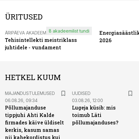
ÜRITUSED
8 akadeemilist tundi
Energiasäästli
ÄRIPÄEVA AKADEEMIA
Tehisintellekti meistriklass
2026
juhtidele - vundament
HETKEL KUUM
MAJANDUSTULEMUSED
UUDISED
06.08.26, 09:34
03.08.26, 12:00
Põllumajanduse
Lugeja küsib: mis
tippjuhi Ahti Kalde
toimub Läti
firmades käive üldiselt
põllumajanduses?
kerkis, kasum samas
nii kahekordistus kui