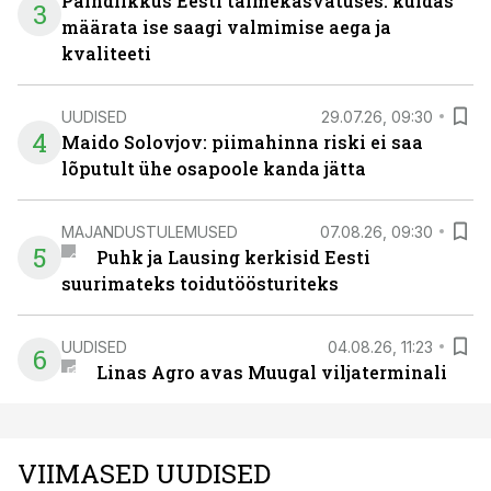
Paindlikkus Eesti taimekasvatuses: kuidas
3
määrata ise saagi valmimise aega ja
kvaliteeti
UUDISED
29.07.26, 09:30
4
Maido Solovjov: piimahinna riski ei saa
lõputult ühe osapoole kanda jätta
MAJANDUSTULEMUSED
07.08.26, 09:30
5
Puhk ja Lausing kerkisid Eesti
suurimateks toidutöösturiteks
UUDISED
04.08.26, 11:23
6
Linas Agro avas Muugal viljaterminali
VIIMASED UUDISED