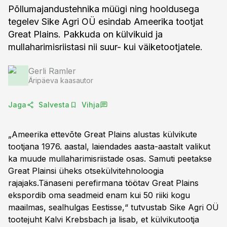
Põllumajandustehnika müügi ning hooldusega
tegelev Sike Agri OÜ esindab Ameerika tootjat
Great Plains. Pakkuda on külvikuid ja
mullaharimisriistasi nii suur- kui väiketootjatele.
Gerli Ramler
Äripäeva kaasautor
Jaga
Salvesta
Vihja
„Ameerika ettevõte Great Plains alustas külvikute
tootjana 1976. aastal, laiendades aasta-aastalt valikut
ka muude mullaharimisriistade osas. Samuti peetakse
Great Plainsi üheks otsekülvitehnoloogia
rajajaks.Tänaseni perefirmana töötav Great Plains
ekspordib oma seadmeid enam kui 50 riiki kogu
maailmas, sealhulgas Eestisse,“ tutvustab Sike Agri OÜ
tootejuht Kalvi Krebsbach ja lisab, et külvikutootja