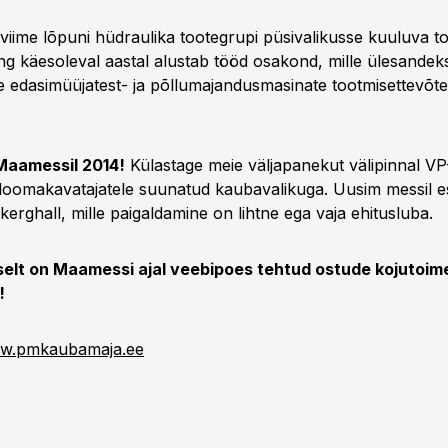
viime lõpuni hüdraulika tootegrupi püsivalikusse kuuluva t
ng käesoleval aastal alustab tööd osakond, mille ülesandeks
e edasimüüjatest- ja põllumajandusmasinate tootmisettevõte
Maamessil 2014!
Külastage meie väljapanekut välipinnal VP
loomakavatajatele suunatud kaubavalikuga. Uusim messil es
erghall, mille paigaldamine on lihtne ega vaja ehitusluba.
iselt on Maamessi ajal veebipoes tehtud ostude kojutoi
!
w.pmkaubamaja.ee