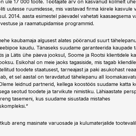
n üle 17 000 toote. Töötajate arv on kasvanud kolmelt ühe
liti uutesse ruumidesse, mis vastavad firma kiirele kasvule
ksul. 2014. aasta esimestel päevadel vahetati kaasaegsema v
arvestuse ja raamatupidamise programmid.
ehe kaubamaja algusest alates pööranud suurt tähelepan
eebipoe kaudu. Tänaseks suudame garanteerida kaupade t
stis ja Lätis ühe päeva jooksul, Soome ja Rootsi klientidele k
oksu. Esikohal on meie jaoks tagasiside, mis tagab kliendil
ellitud toodete staatusest, tarneajast ja paki asukohast reaa
isab, et sel aastal on teravdatud tähelepanu all loomakasv
Oleme leidnud partnerid, kellega koostöös suudame katta 
ga seotud toodete ja tarvikute nimistiku. Lähiaastate persp
 areng tasemeni, kus suudame sisustada mistahes
kompleksi.“
jätkub areng masinate varuosade ja kulumaterjalide tooteval