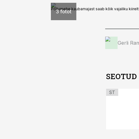
Põllumehe kaubamajast saab kõik vajaliku kiirelt
3 fotot
Gerli Ra
SEOTUD
ST