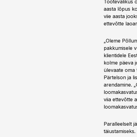
Tootevalikus o
aasta lõpus ko
viie aasta joo
ettevõtte lao
„Oleme Põllum
pakkumisele v
klientidele Ee
kolme päeva jo
ülevaate oma t
Pärtelson ja l
arendamine. „
loomakasvatuse
viia ettevõtte
loomakasvatus
Paralleelselt 
täiustamiseks.