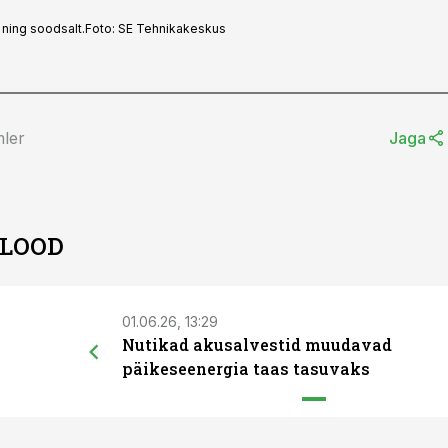
 ning soodsalt.
Foto:
SE Tehnikakeskus
mler
Jaga
 LOOD
01.06.26, 13:29
Nutikad akusalvestid muudavad
päikeseenergia taas tasuvaks