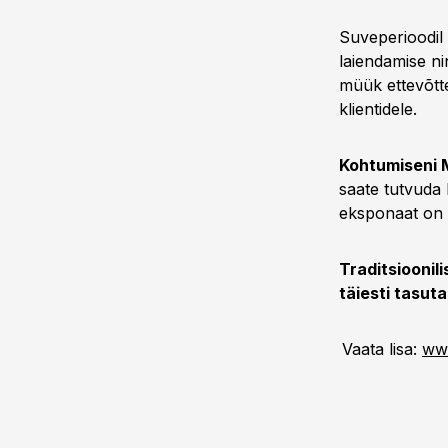
Suveperioodil 
laiendamise ni
müük ettevõtt
klientidele.
Kohtumiseni 
saate tutvuda 
eksponaat on k
Traditsioonil
täiesti tasuta
Vaata lisa:
ww