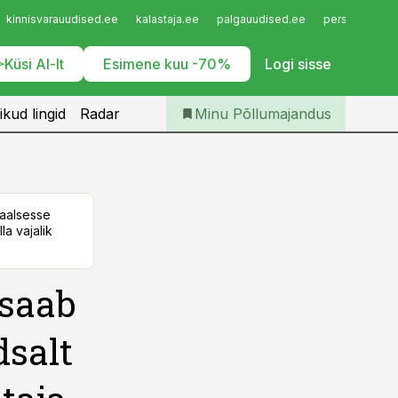
Iseteenindus
kinnisvarauudised.ee
kalastaja.ee
palgauudised.ee
personaliuudi
Telli Põllumajandus
Küsi AI-lt
Esimene kuu -70%
Logi sisse
ikud lingid
Radar
Minu Põllumajandus
taalsesse
la vajalik
saab
dsalt