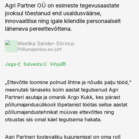
Agri Partner OÜ on esimeste tegevusaastate
jooksul tõestanud end usaldusväärse,
innovaatilise ning igale kliendile personaalselt
läheneva pereettevõttena.
Meelika Sander-Sõrmus
Põllumajandus.ee juht
Jaga
Salvesta
Vihja
„Ettevõtte loomine polnud lihtne ja nõudis palju tööd,“
meenutab tänaseks kolm aastat tegutsenud Agri
Partneri asutaja ja omanik Argo Kukk, kes pärast
põllumajandusülikooli lõpetamist töötas seitse aastat
põllumajandustehnikat müüvas ettevõttes ning
otsustas siis omal käel tegutsema hakata.
Agri Partneri tootevaliku kujunemisel on oma roll