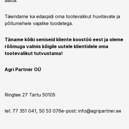
aasta.
Täiendame ka edaspidi oma tootevalikut huvitavate ja
põllumehele vajalike toodetega.
Täname kõiki seniseid kliente koostöö eest ja oleme
rõõmuga valmis kõigile uutele klientidele oma
tootevalikut tutvustama!
Agri Partner OÜ
Ringtee 27 Tartu 50105
tel: 77 351 041, 50 53 076e-post:
info@agripartner.ee