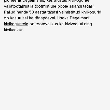
pioneerilt Degelmanilt, kes alustas kivikogurite
väljatöötamist ja tootmist üle poole sajandi tagasi.
Paljud nende 50 aastat tagasi valmistatud kivikogurid
on kasutusel ka tänapäeval. Lisaks
Degelmani
kivikoguritele
on tootevalikus ka kivivaaluti ning
kivikaevur.