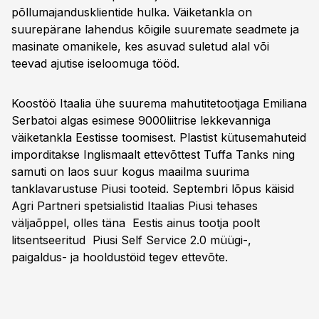
põllumajandusklientide hulka. Väiketankla on
suurepärane lahendus kõigile suuremate seadmete ja
masinate omanikele, kes asuvad suletud alal või
teevad ajutise iseloomuga tööd.
Koostöö Itaalia ühe suurema mahutitetootjaga Emiliana
Serbatoi algas esimese 9000liitrise lekkevanniga
väiketankla Eestisse toomisest. Plastist kütusemahuteid
imporditakse Inglismaalt ettevõttest Tuffa Tanks ning
samuti on laos suur kogus maailma suurima
tanklavarustuse Piusi tooteid. Septembri lõpus käisid
Agri Partneri spetsialistid Itaalias Piusi tehases
väljaõppel, olles täna Eestis ainus tootja poolt
litsentseeritud Piusi Self Service 2.0 müügi-,
paigaldus- ja hooldustöid tegev ettevõte.