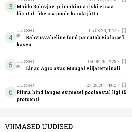
3
Maido Solovjov: piimahinna riski ei saa
lõputult ühe osapoole kanda jätta
UUDISED
05.08.26, 11:17
4
Rahvusvaheline fond paisutab Bioforce’i
kasvu
UUDISED
04.08.26, 11:23
5
Linas Agro avas Muugal viljaterminali
UUDISED
03.08.26, 14:00
6
Piima hind langes esimesel poolaastal ligi 15
protsenti
VIIMASED UUDISED