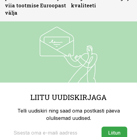
viia tootmise Euroopast
kvaliteeti
välja
LIITU UUDISKIRJAGA
Telli uudiskiri ning saad oma postkasti päeva
olulisemad uudised.
Liitun