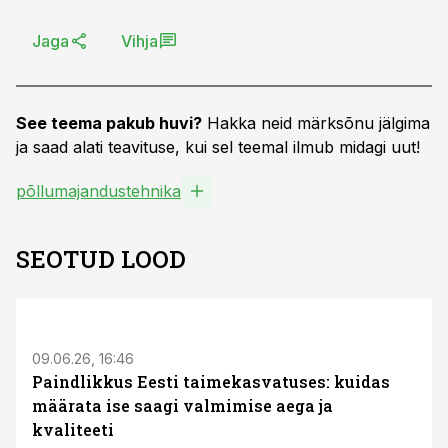
Jaga
Vihja
See teema pakub huvi?
Hakka neid märksõnu jälgima
ja saad alati teavituse, kui sel teemal ilmub midagi uut!
põllumajandustehnika
SEOTUD LOOD
ST
09.06.26, 16:46
Paindlikkus Eesti taimekasvatuses: kuidas
määrata ise saagi valmimise aega ja
kvaliteeti