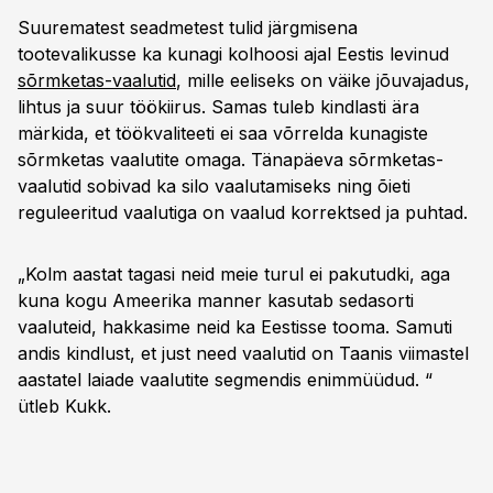
Suurematest seadmetest tulid järgmisena
tootevalikusse ka kunagi kolhoosi ajal Eestis levinud
sõrmketas-vaalutid
, mille eeliseks on väike jõuvajadus,
lihtus ja suur töökiirus. Samas tuleb kindlasti ära
märkida, et töökvaliteeti ei saa võrrelda kunagiste
sõrmketas vaalutite omaga. Tänapäeva sõrmketas-
vaalutid sobivad ka silo vaalutamiseks ning õieti
reguleeritud vaalutiga on vaalud korrektsed ja puhtad.
„Kolm aastat tagasi neid meie turul ei pakutudki, aga
kuna kogu Ameerika manner kasutab sedasorti
vaaluteid, hakkasime neid ka Eestisse tooma. Samuti
andis kindlust, et just need vaalutid on Taanis viimastel
aastatel laiade vaalutite segmendis enimmüüdud. “
ütleb Kukk.