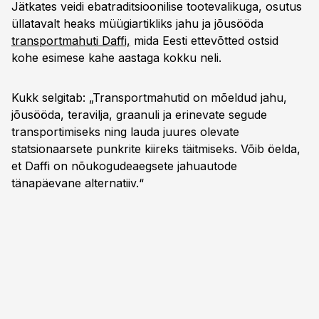
Jätkates veidi ebatraditsioonilise tootevalikuga, osutus
üllatavalt heaks müügiartikliks jahu ja jõusööda
transportmahuti Daffi,
mida Eesti ettevõtted ostsid
kohe esimese kahe aastaga kokku neli.
Kukk selgitab: „Transportmahutid on mõeldud jahu,
jõusööda, teravilja, graanuli ja erinevate segude
transportimiseks ning lauda juures olevate
statsionaarsete punkrite kiireks täitmiseks. Võib öelda,
et Daffi on nõukogudeaegsete jahuautode
tänapäevane alternatiiv.“