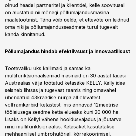
olnud headel partneritel ja klientidel, kelle soovitusel
on alustatud nii mõnegi põllumajandusmasina
maaletootmist. Täna võib öelda, et ettevõte on leidnud
oma niši ja põllumajandusseadmete turul tugevalt
kanda kinnitanud.
Põllumajandus hindab efektiivsust ja innovaatilisust
Tootevaliku üks kallimaid ja samas ka
multifunktsionaalsemiad masinaid on 30 aastat tagasi
Austraalias välja töötatud
ketasäke KELLY
. Kelly idee
seisneb lihtsas ja tugevast raamis ning omavahel
ühendatud 43kraadise nurga all olevatest
volframkarbiid-ketastest, mis annavad 12meetrise
töölaiusega seadme ketta elueaks kuni 20 000 ha.
Lisaks on Kellyl vähene hooldusvajadus ja jõutarve
ning multifunktsionaalus. Ketasäket kasutatakse
mehhaanilisel umbrohutõrjel, kõrrekoorimisel,