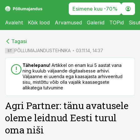
Esimene kuu -70%
Avaleht
Kõik lood
Arvamused
Galeriid
TOPid
Sisu
cebook
cebook
Tagasi
Twitter)
Twitter)
PÕLLUMAJANDUSTEHNIKA
03.11.14, 14:37
ST
kedIn
kedIn
Tähelepanu!
Artikkel on enam kui 5 aastat vana
ning kuulub väljaande digitaalsesse arhiivi.
ail
ail
Väljaanne ei uuenda ega kaasajasta arhiveeritud
sisu, mistõttu võib olla vajalik kaasaegsete
k
k
allikatega tutvumine
Agri Partner: tänu avatusele
oleme leidnud Eesti turul
oma niši