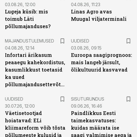
03.08.26, 12:00
04.08.26, 11:23
Lugeja küsib: mis
Linas Agro avas
toimub Läti
Muugal viljaterminali
põllumajanduses?
MAJANDUSTULEMUSED
UUDISED
04.08.26, 12:14
03.08.26, 09:15
Infortari ärikasum
Euroopa saagiprognoos:
peaaegu kahekordistus,
mais langeb järsult,
kasumlikkust toetasid
õlikultuurid kasvavad
ka uued
põllumajandusettevõtted
ST
UUDISED
SISUTURUNDUS
30.07.26, 12:00
09.06.26, 16:46
Väetisetootjad
Paindlikkus Eesti
hoiatavad: ELi
taimekasvatuses:
kliimareform võib tõsta
kuidas määrata ise
põllumeeste kulusid ja
saagi valmimise aega ja