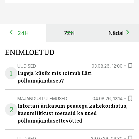
24H
72H
Nädal
ENIMLOETUD
UUDISED
03.08.26, 12:00
1
Lugeja küsib: mis toimub Läti
põllumajanduses?
MAJANDUSTULEMUSED
04.08.26, 12:14
Infortari ärikasum peaaegu kahekordistus,
2
kasumlikkust toetasid ka uued
põllumajandusettevõtted
UUDISED
29.07.26, 09:30