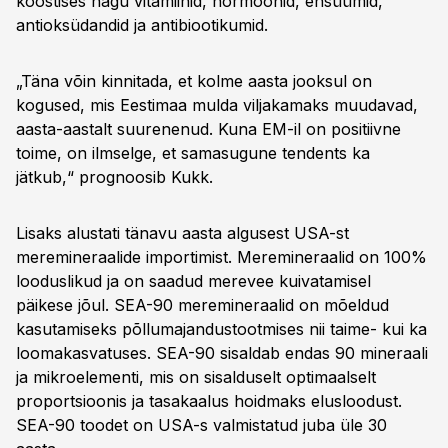
koostises nagu vitamiinid, hormoonid, ensüümid,
antioksüdandid ja antibiootikumid.
„Täna võin kinnitada, et kolme aasta jooksul on
kogused, mis Eestimaa mulda viljakamaks muudavad,
aasta-aastalt suurenenud. Kuna EM-il on positiivne
toime, on ilmselge, et samasugune tendents ka
jätkub,“ prognoosib Kukk.
Lisaks alustati tänavu aasta algusest USA-st
meremineraalide importimist. Meremineraalid on 100%
looduslikud ja on saadud merevee kuivatamisel
päikese jõul. SEA-90 meremineraalid on mõeldud
kasutamiseks põllumajandustootmises nii taime- kui ka
loomakasvatuses. SEA-90 sisaldab endas 90 mineraali
ja mikroelementi, mis on sisalduselt optimaalselt
proportsioonis ja tasakaalus hoidmaks elusloodust.
SEA-90 toodet on USA-s valmistatud juba üle 30