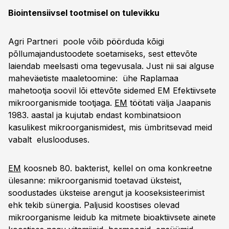
Biointensiivsel tootmisel on tulevikku
Agri Partneri poole võib pöörduda kõigi
põllumajandustoodete soetamiseks, sest ettevõte
laiendab meelsasti oma tegevusala. Just nii sai alguse
maheväetiste maaletoomine: ühe Raplamaa
mahetootja soovil lõi ettevõte sidemed EM Efektiivsete
mikroorganismide tootjaga.
EM
töötati välja Jaapanis
1983. aastal ja kujutab endast kombinatsioon
kasulikest mikroorganismidest, mis ümbritsevad meid
vabalt eluslooduses.
EM
koosneb 80. bakterist, kellel on oma konkreetne
ülesanne: mikroorganismid toetavad üksteist,
soodustades üksteise arengut ja kooseksisteerimist
ehk tekib sünergia. Paljusid koostises olevad
mikroorganisme leidub ka mitmete bioaktiivsete ainete