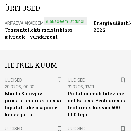
ÜRITUSED
8 akadeemilist tundi
Energiasäästli
ÄRIPÄEVA AKADEEMIA
Tehisintellekti meistriklass
2026
juhtidele - vundament
HETKEL KUUM
UUDISED
UUDISED
29.07.26, 09:30
31.07.26, 13:21
Maido Solovjov:
Põllul roomab tulevane
piimahinna riski ei saa
delikatess: Eesti ainsas
lõputult ühe osapoole
teofarmis kasvab 600
kanda jätta
000 tigu
UUDISED
UUDISED