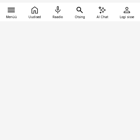
Menüü
Uudised
Raadio
Otsing
AI Chat
Logi sisse
Vana-Lõuna 39/1, 19094 Tallinn
(+372) 667 0111
pollumajandus@pollumajandus.ee
Telli
Reklaam
Firmast
Sisu kasutamisõigused
Ajakirjaniku
eetikakoodeks
Üldtingimused
Privaatsustingimused
Küpsiste poliitika
KKK
Eesti Meediaettevõtete
Eelistuste haldamine