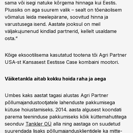
sama või isegi natuke kõrgema hinnaga kui Eestis.
Plussiks on aga suurem valik – sealt on tõenäolisem
võimalus leida meelepärane, soovitud hinna ja
varustusega isend. Aastate jooksul on meil
väljakujunenud kindlad partnerid, kellelt usaldame
osta.“
Kõige eksootilisema kasutatud tootena tõi Agri Partner
USA-st Kansasest Eestisse Case kombaini mootori.
Väiketankla aitab kokku hoida raha ja aega
Umbes kaks aastat tagasi alustas Agri Partner
põllumajandustootjatele lahenduste pakkumisega
kütuse hoiustamiseks. 2014. aasta algusest koondati
parema teeninduse pakkumiseks kõik küttemahutitega
seonduv
Tankler OÜ
alla ning aastaga on suudetud
suurendada lisaks põllumajandusklientidele ka mitte-