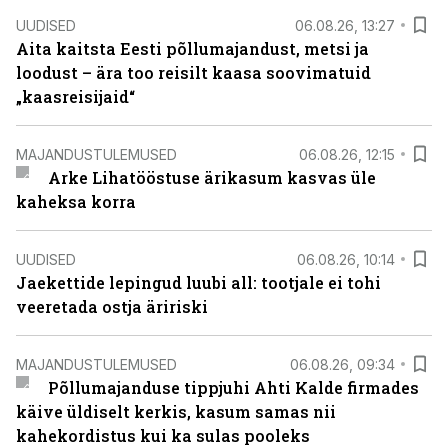
UUDISED
06.08.26, 13:27
Aita kaitsta Eesti põllumajandust, metsi ja
loodust – ära too reisilt kaasa soovimatuid
„kaasreisijaid“
MAJANDUSTULEMUSED
06.08.26, 12:15
Arke Lihatööstuse ärikasum kasvas üle
kaheksa korra
UUDISED
06.08.26, 10:14
Jaekettide lepingud luubi all: tootjale ei tohi
veeretada ostja äririski
MAJANDUSTULEMUSED
06.08.26, 09:34
Põllumajanduse tippjuhi Ahti Kalde firmades
käive üldiselt kerkis, kasum samas nii
kahekordistus kui ka sulas pooleks