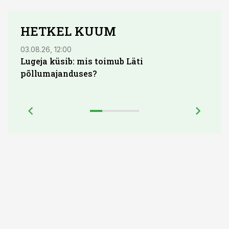
HETKEL KUUM
03.08.26, 12:00
04.08.
Lugeja küsib: mis toimub Läti
põllumajanduses?