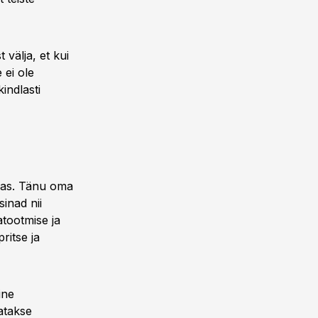
välja, et kui
 ei ole
indlasti
las. Tänu oma
inad nii
atootmise ja
ritse ja
ine
atakse