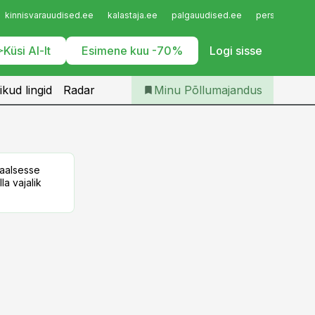
Iseteenindus
kinnisvarauudised.ee
kalastaja.ee
palgauudised.ee
personaliuudi
Telli Põllumajandus
Küsi AI-lt
Esimene kuu -70%
Logi sisse
ikud lingid
Radar
Minu Põllumajandus
taalsesse
la vajalik