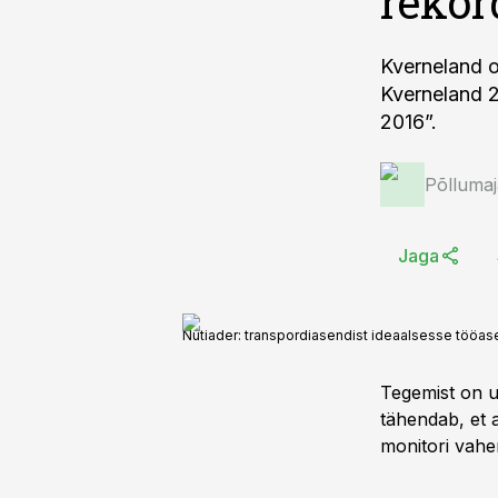
rekor
Kverneland o
Kverneland 2
2016”.
Põlluma
Jaga
Nutiader: transpordiasendist ideaalsesse tööas
Tegemist on u
tähendab, et a
monitori vahen