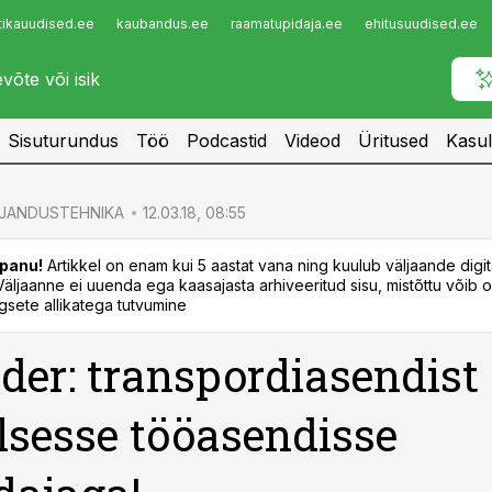
tikauudised.ee
kaubandus.ee
raamatupidaja.ee
ehitusuudised.ee
Infopank
Radar
Sisuturundus
Töö
Podcastid
Videod
Üritused
Kasul
JANDUSTEHNIKA
12.03.18, 08:55
panu!
Artikkel on enam kui 5 aastat vana ning kuulub väljaande digi
. Väljaanne ei uuenda ega kaasajasta arhiveeritud sisu, mistõttu võib ol
sete allikatega tutvumine
der: transpordiasendist
lsesse tööasendisse