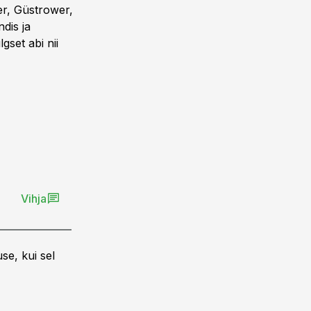
fer, Güstrower,
dis ja
set abi nii
Vihja
se, kui sel