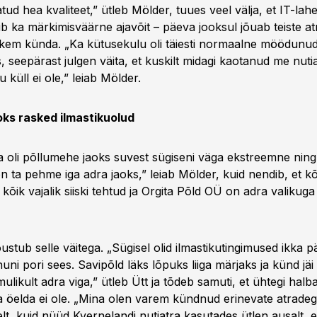
tud hea kvaliteet,” ütleb Mölder, tuues veel välja, et IT-lah
ib ka märkimisväärne ajavõit – päeva jooksul jõuab teiste a
kem künda. „Ka kütusekulu oli täiesti normaalne möödunud
, seepärast julgen väita, et kuskilt midagi kaotanud me nuti
u küll ei ole,” leiab Mölder.
oks rasked ilmastikuolud
a oli põllumehe jaoks suvest sügiseni väga ekstreemne ning
n ta pehme iga adra jaoks,” leiab Mölder, kuid nendib, et k
 kõik vajalik siiski tehtud ja Orgita Põld OÜ on adra valikug
ustub selle väitega. „Sügisel olid ilmastikutingimused ikka p
uni pori sees. Savipõld läks lõpuks liiga märjaks ja künd jäi 
mulikult adra viga,” ütleb Ütt ja tõdeb samuti, et ühtegi hal
a öelda ei ole. „Mina olen varem kündnud erinevate atradeg
elt, kuid nüüd Kvernelandi nutiatra kasutades ütlen ausalt, et