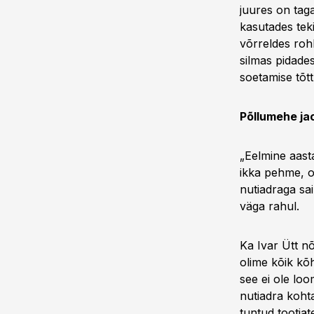
juures on taga
kasutades tek
võrreldes roh
silmas pidades
soetamise tõtt
Põllumehe ja
„Eelmine aast
ikka pehme, o
nutiadraga sai
väga rahul.
Ka Ivar Ütt nõ
olime kõik kõh
see ei ole loo
nutiadra koht
tuntud tootjat