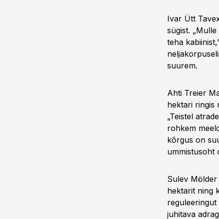
Ivar Ütt Tave
sügist. „Mull
teha kabiinist
neljakorpuseli
suurem.
Ahti Treier M
hektari ringis
„Teistel atrade
rohkem meeldi
kõrgus on suu
ummistusoht o
Sulev Mölder 
hektarit ning 
reguleeringut 
juhitava adrag