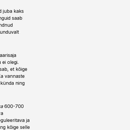
d juba kaks
nguid saab
kündnud
tunduvalt
aarisaja
ei olegi.
isab, et kõige
Ka vannaste
 künda ning
ca
600-700
ra
eguleeritava ja
ng kõige selle