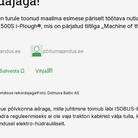
dajaga!
n turule toonud maailma esimese päriselt töötava nuti
500S i-Plough®, mis on pärjatud tiitliga „Machine of t
jandus.ee
põllumajandus.ee
Salvesta
Vihja
endisse rekordajaga!
Foto:
Dotnuva Baltic AS
ue põlvkonna adraga, mille juhtimine toimub läbi ISOBUS-li
dra reguleerimiseks ei ole vaja traktori kabiinist välja tulla,
dusel elektro-hüdrauliliselt.