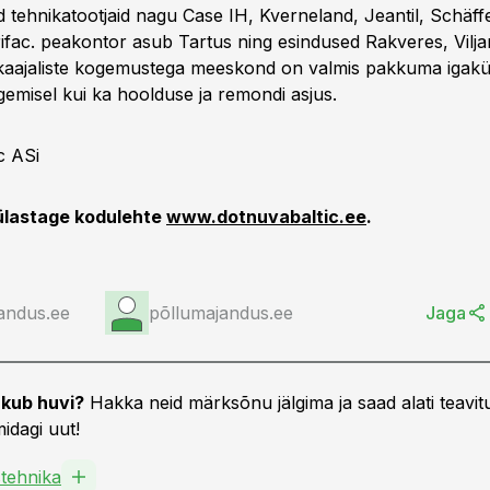
ud tehnikatootjaid nagu Case IH, Kverneland, Jeantil, Schäf
ifac. peakontor asub Tartus ning esindused Rakveres, Viljan
kaajaliste kogemustega meeskond on valmis pakkuma igakülg
gemisel kui ka hoolduse ja remondi asjus.
c ASi
külastage kodulehte
www.dotnuvabaltic.ee
.
andus.ee
põllumajandus.ee
Jaga
kub huvi?
Hakka neid märksõnu jälgima ja saad alati teavitu
idagi uut!
tehnika