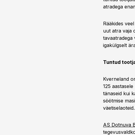
atradega enam
Rääkides veel 
uut atra vaja 
tavaatradega 
igakülgselt ära
Tuntud tootj
Kverneland o
125 aastasele
tänaseid kui k
söötmise masin
väetiselaoteid.
AS Dotnuva B
tegevusvaldko