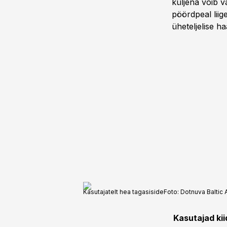
küljena võib v
pöördpeal liig
üheteljelise h
Kasutajatelt hea tagasiside
Foto:
Dotnuva Baltic 
Kasutajad ki