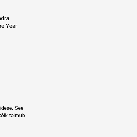
adra
he Year
idese. See
 kõik toimub