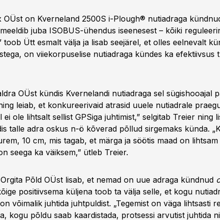
x OÜst on Kverneland 2500S i-Plough® nutiadraga kündnu
e meeldib juba ISOBUS-ühendus iseenesest – kõiki reguleeri
,” toob Ütt esmalt välja ja lisab seejärel, et olles eelnevalt 
stega, on viiekorpuselise nutiadraga kündes ka efektiivsus 
aldra OÜst kündis Kvernelandi nutiadraga sel sügishooajal p
 ning leiab, et konkureerivaid atrasid uuele nutiadrale praegu 
l ei ole lihtsalt sellist GPSiga juhtimist,” selgitab Treier ning l
s talle adra oskus n-ö kõverad põllud sirgemaks künda. „
rem, 10 cm, mis tagab, et märga ja söötis maad on lihtsam
n seega ka väiksem,” ütleb Treier.
Orgita Põld OÜst lisab, et nemad on uue adraga kündnud
kõige positiivsema küljena toob ta välja selle, et kogu nutiad
on võimalik juhtida juhtpuldist. „Tegemist on väga lihtsasti r
a, kogu põldu saab kaardistada, protsessi arvutist juhtida ni