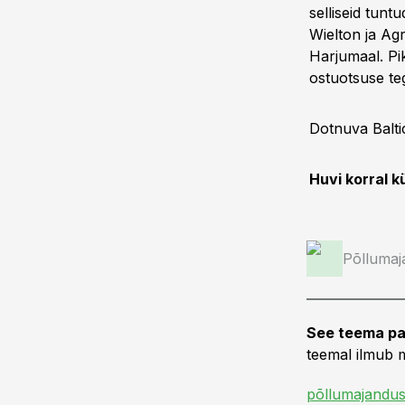
selliseid tunt
Wielton ja Agr
Harjumaal. Pi
ostuotsuse te
Dotnuva Balti
Huvi korral 
Põllumaj
See teema pa
teemal ilmub m
põllumajandus