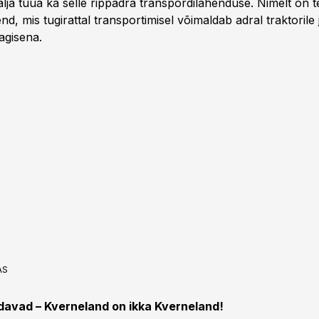
älja tuua ka selle rippadra transpordilahenduse. Nimelt on 
end, mis tugirattal transportimisel võimaldab adral traktorile
aagisena.
AS
idavad – Kverneland on ikka Kverneland!