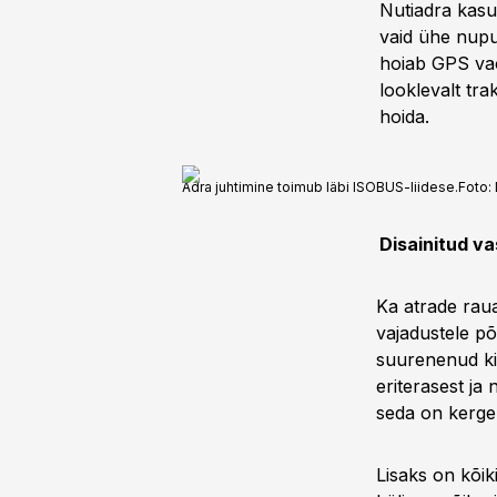
Nutiadra kasu
vaid ühe nupuv
hoiab GPS vao
looklevalt tr
hoida.
Adra juhtimine toimub läbi ISOBUS-liidese.
Foto:
Disainitud va
Ka atrade raua
vajadustele põ
suurenenud kii
eriterasest ja
seda on kerge 
Lisaks on kõik