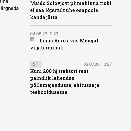
tema
Maido Solovjov: piimahinna riski
 järgneda
ei saa lõputult ühe osapoole
kanda jätta
04.08.26, 11:23
Linas Agro avas Muugal
viljaterminali
ST
03.07.26, 10:27
Kuni 200 hj traktori rent –
paindlik lahendus
põllumajandusse, ehitusse ja
teehooldusesse