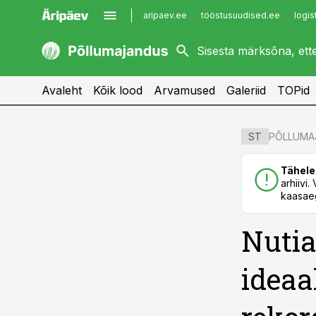
aripaev.ee
tööstusuudised.ee
logis
kaubandus.ee
imelineajalugu.ee
kinnisvarauudised.ee
imelineteadus.ee
Avaleht
Kõik lood
Arvamused
Galeriid
TOPid
cebook
cebook
PÕLLUMA
ST
Twitter)
Twitter)
Tähele
kedIn
kedIn
arhiivi
kaasaeg
ail
ail
Nutia
k
k
ideaa