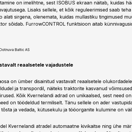
tamine on imelihtne, sest ISOBUS ekraan näitab, kuidas hä
ajutusega. Lisaks sellele, et kõik reguleerimised saab teha 
 alati sirgena, olenemata, kuidas mullastiku tingimused mu
aktor sõidab. FurrowCONTROL funktsioon aitab künnivagusid 
Dotnuva Baltic AS
stavalt reaalsetele vajadustele
osa on ümber disainitud vastavalt reaalsetele olukordadele
ldudel ja transpordil, näiteks traktorite kasvanud võimsused
rused. Kõik Kvernelandi adrad on unikaalsed, sest need on
 need on töödeldud termiliselt. Tänu sellele on ader vastupida
tõsta ja vedada, kütusekulu ja tööorganite kulumine on väi
idel Kvernelandi atradel automaatne kivikaitse ning ühe mä