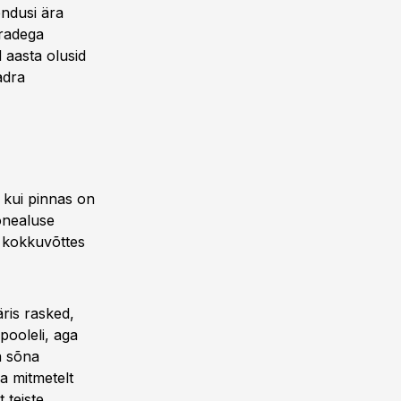
endusi ära
tradega
 aasta olusid
adra
 kui pinnas on
õnealuse
a kokkuvõttes
äris rasked,
pooleli, aga
ba sõna
a mitmetelt
 teiste