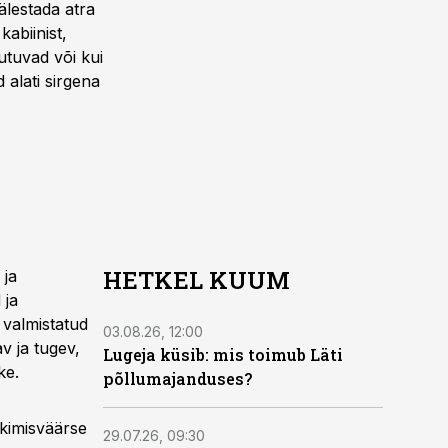
älestada atra
kabiinist,
utuvad või kui
alati sirgena
HETKEL KUUM
 ja
 ja
 valmistatud
03.08.26, 12:00
v ja tugev,
Lugeja küsib: mis toimub Läti
ke.
põllumajanduses?
rkimisväärse
29.07.26, 09:30