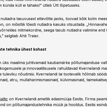
 künda küll ei tahaks!” ütleb Ütt lõpetuseks.
nutiadra tasuvusest ettevõtte jaoks, toovad kõik kolm meest 
on, on mõistlik tõesti nutiadra kasuks otsustada. „Hinnavahe
võrreldes mitmekordne, seega tasub nutiadra valimine end k
,” selgitab Ahti Treier.
ate tehnika ühest kohast
n üks maailma juhtivamaid kaubamärke põllumajanduse val
 kogemusele ja innovaatilisusele rahuldavad Kvernelandi mas
a tuleviku nõudmisi. Kvernelandi lai tootevalik hõlmab sööd
aid, atru, mullaharimismasinaid, külvimasinaid, taimekaitsep
altic
on Kvernelandi ametlik edasimüüja Eestis. Firma peam
nd on põllumajandustehnika müük ja hooldus. Eestis esind