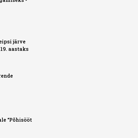
ipsi järve
19. aastaks
rende
le “Põhisööt