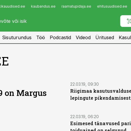
tikauudised.ee
kaubandus.ee
raamatupidaja.ee
ehitusuudised.ee
Infopank
Radar
Sisuturundus
Töö
Podcastid
Videod
Üritused
Kasul
EE
22.03.19, 09:30
19 on Margus
Riigimaa kasutusvaldus
lepingute pikendamisest
22.03.19, 06:20
Esimesed tänavused par
toiduained on selgunud