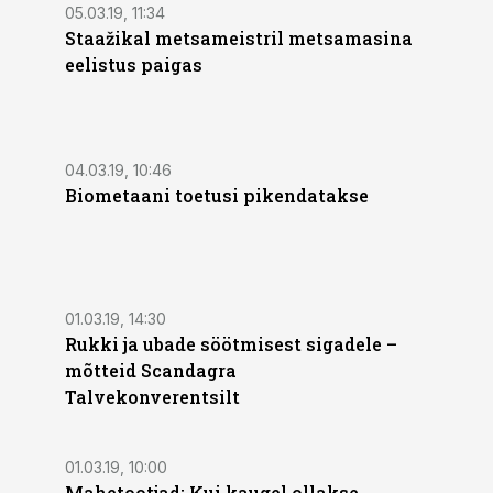
05.03.19, 11:34
Staažikal metsameistril metsamasina
eelistus paigas
04.03.19, 10:46
Biometaani toetusi pikendatakse
ST
01.03.19, 14:30
Rukki ja ubade söötmisest sigadele –
mõtteid Scandagra
Talvekonverentsilt
01.03.19, 10:00
Mahetootjad: Kui kaugel ollakse