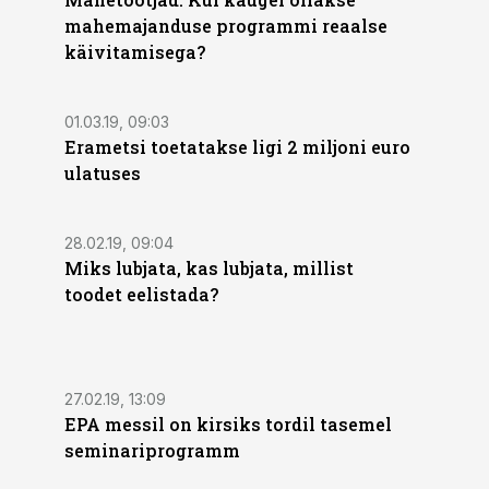
mahemajanduse programmi reaalse
käivitamisega?
01.03.19, 09:03
Erametsi toetatakse ligi 2 miljoni euro
ulatuses
28.02.19, 09:04
Miks lubjata, kas lubjata, millist
toodet eelistada?
27.02.19, 13:09
EPA messil on kirsiks tordil tasemel
seminariprogramm