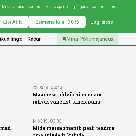
Iseteenindus
kinnisvarauudised.ee
kalastaja.ee
palgauudised.ee
personaliuudi
Telli Põllumajandus
Küsi AI-lt
Esimene kuu -70%
Logi sisse
ikud lingid
Radar
Minu Põllumajandus
22.03.19, 06:43
e
Maamess pälvib aina enam
rahvusvahelist tähelepanu
14.03.19, 09:30
imad
Mida metsaomanik peab teadma
oma tulude ja kulude