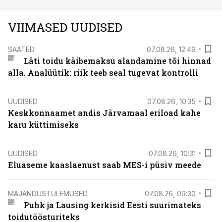
VIIMASED UUDISED
SAATED
07.08.26, 12:49
Läti toidu käibemaksu alandamine tõi hinnad
alla. Analüütik: riik teeb seal tugevat kontrolli
UUDISED
07.08.26, 10:35
Keskkonnaamet andis Järvamaal eriload kahe
karu küttimiseks
UUDISED
07.08.26, 10:31
Eluaseme kaaslaenust saab MES-i püsiv meede
MAJANDUSTULEMUSED
07.08.26, 09:30
Puhk ja Lausing kerkisid Eesti suurimateks
toidutöösturiteks