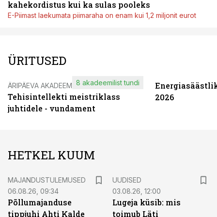
kahekordistus kui ka sulas pooleks
E-Piimast laekumata piimaraha on enam kui 1,2 miljonit eurot
ÜRITUSED
8 akadeemilist tundi
Energiasäästli
ÄRIPÄEVA AKADEEMIA
Tehisintellekti meistriklass
2026
juhtidele - vundament
HETKEL KUUM
MAJANDUSTULEMUSED
UUDISED
06.08.26, 09:34
03.08.26, 12:00
Põllumajanduse
Lugeja küsib: mis
tippjuhi Ahti Kalde
toimub Läti