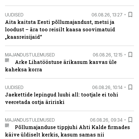
UUDISED
06.08.26, 13:27
Aita kaitsta Eesti põllumajandust, metsi ja
loodust – ära too reisilt kaasa soovimatuid
„kaasreisijaid“
MAJANDUSTULEMUSED
06.08.26, 12:15
Arke Lihatööstuse ärikasum kasvas üle
kaheksa korra
UUDISED
06.08.26, 10:14
Jaekettide lepingud luubi all: tootjale ei tohi
veeretada ostja äririski
MAJANDUSTULEMUSED
06.08.26, 09:34
Põllumajanduse tippjuhi Ahti Kalde firmades
käive üldiselt kerkis, kasum samas nii