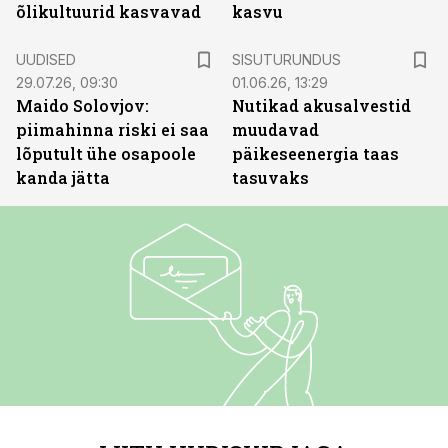
õlikultuurid kasvavad
kasvu
ST
UUDISED
SISUTURUNDUS
29.07.26, 09:30
01.06.26, 13:29
Maido Solovjov:
Nutikad akusalvestid
piimahinna riski ei saa
muudavad
lõputult ühe osapoole
päikeseenergia taas
kanda jätta
tasuvaks