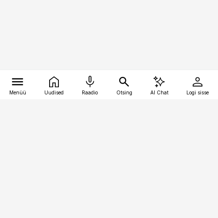
Menüü
Uudised
Raadio
Otsing
AI Chat
Logi sisse
Vana-Lõuna 39/1, 19094 Tallinn
(+372) 667 0111
pollumajandus@pollumajandus.ee
Telli
Reklaam
Firmast