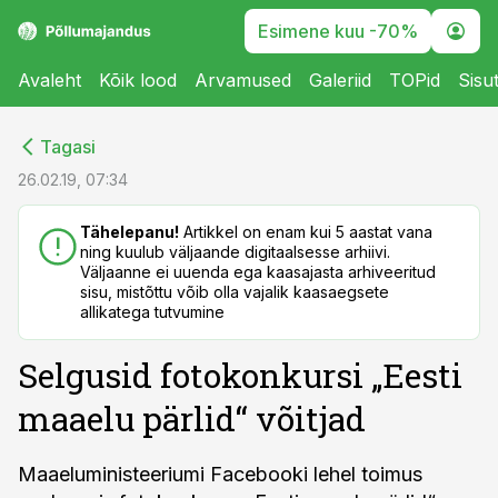
Esimene kuu -70%
Avaleht
Kõik lood
Arvamused
Galeriid
TOPid
Sisu
cebook
cebook
Tagasi
Twitter)
Twitter)
26.02.19, 07:34
kedIn
kedIn
Tähelepanu!
Artikkel on enam kui 5 aastat vana
ning kuulub väljaande digitaalsesse arhiivi.
ail
ail
Väljaanne ei uuenda ega kaasajasta arhiveeritud
sisu, mistõttu võib olla vajalik kaasaegsete
k
k
allikatega tutvumine
Selgusid fotokonkursi „Eesti
maaelu pärlid“ võitjad
Maaeluministeeriumi Facebooki lehel toimus