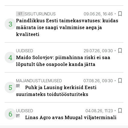
SISUTURUNDUS
09.06.26, 16:46
ST
Paindlikkus Eesti taimekasvatuses: kuidas
3
määrata ise saagi valmimise aega ja
kvaliteeti
UUDISED
29.07.26, 09:30
4
Maido Solovjov: piimahinna riski ei saa
lõputult ühe osapoole kanda jätta
MAJANDUSTULEMUSED
07.08.26, 09:30
5
Puhk ja Lausing kerkisid Eesti
suurimateks toidutöösturiteks
UUDISED
04.08.26, 11:23
6
Linas Agro avas Muugal viljaterminali