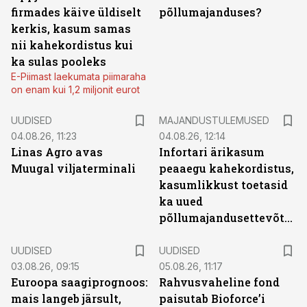
firmades käive üldiselt
põllumajanduses?
kerkis, kasum samas
nii kahekordistus kui
ka sulas pooleks
E-Piimast laekumata piimaraha
on enam kui 1,2 miljonit eurot
UUDISED
MAJANDUSTULEMUSED
04.08.26, 11:23
04.08.26, 12:14
Linas Agro avas
Infortari ärikasum
Muugal viljaterminali
peaaegu kahekordistus,
kasumlikkust toetasid
ka uued
põllumajandusettevõtted
UUDISED
UUDISED
03.08.26, 09:15
05.08.26, 11:17
Euroopa saagiprognoos:
Rahvusvaheline fond
mais langeb järsult,
paisutab Bioforce’i