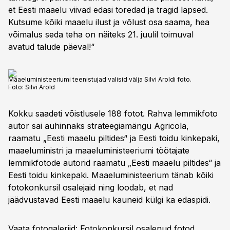
et Eesti maaelu viivad edasi toredad ja tragid lapsed.
Kutsume kõiki maaelu ilust ja võlust osa saama, hea
võimalus seda teha on näiteks 21. juulil toimuval
avatud talude päeval!“
Maaeluministeeriumi teenistujad valisid välja Silvi Aroldi foto.
Foto:
Silvi Arold
Kokku saadeti võistlusele 188 fotot. Rahva lemmikfoto
autor sai auhinnaks strateegiamängu Agricola,
raamatu „Eesti maaelu piltides“ ja Eesti toidu kinkepaki,
maaeluministri ja maaeluministeeriumi töötajate
lemmikfotode autorid raamatu „Eesti maaelu piltides“ ja
Eesti toidu kinkepaki. Maaeluministeerium tänab kõiki
fotokonkursil osalejaid ning loodab, et nad
jäädvustavad Eesti maaelu kauneid külgi ka edaspidi.
Vaata fotogaleriid:
Fotokonkursil osalenud fotod