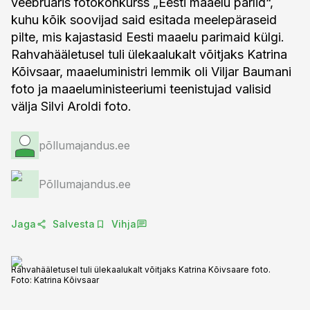
veebruaris fotokonkurss „Eesti maaelu pärlid“,
kuhu kõik soovijad said esitada meelepäraseid
pilte, mis kajastasid Eesti maaelu parimaid külgi.
Rahvahääletusel tuli ülekaalukalt võitjaks Katrina
Kõivsaar, maaeluministri lemmik oli Viljar Baumani
foto ja maaeluministeeriumi teenistujad valisid
välja Silvi Aroldi foto.
põllumajandus.ee
Põllumajandus.ee
Jaga
Salvesta
Vihja
Rahvahääletusel tuli ülekaalukalt võitjaks Katrina Kõivsaare foto.
Foto:
Katrina Kõivsaar