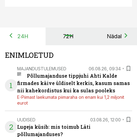
24H
72H
Nädal
ENIMLOETUD
MAJANDUSTULEMUSED
06.08.26, 09:34
Põllumajanduse tippjuhi Ahti Kalde
firmades käive üldiselt kerkis, kasum samas
1
nii kahekordistus kui ka sulas pooleks
E-Piimast laekumata piimaraha on enam kui 1,2 miljonit
eurot
UUDISED
03.08.26, 12:00
2
Lugeja küsib: mis toimub Läti
põllumajanduses?