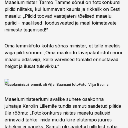
Maaeluminister Tarmo Tamme sõnul on fotokonkursi
pildid näiteks, kui lummavalt kaunis ja rikkalik on Eesti
maaelu: „Pildid toovad vaatajateni tõelised maaelu
pärlid - maalilised loodusvaated ja maal toimetavate
inimeste tegemised!“
Oma lemmikfoto kohta sõnas minister, et talle meeldis
väga pildi sõnum: „Oma maakodu lävepakul istub noor
maaelu edasiviija, kelle värvilised tomatid ennustavad
helget ja ilusat tulevikku.“
Maaeluministri lemmik oli Viljar Baumani foto
Foto:
Viljar Bauman
Maaeluministeeriumi avalike suhete osakonna
juhataja Karolin Lillemäe tundis samuti saadetud piltide
üle rõõmu: „Fotokonkurss näitas maaelu paljusid
erinevaid tahke, mida muidu kiire elutempo juures
tähelegi ei paneks. Samuti oli saadetud piltidest näha,