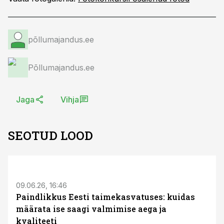
põllumajandus.ee
Põllumajandus.ee
Jaga
Vihja
SEOTUD LOOD
ST
09.06.26, 16:46
Paindlikkus Eesti taimekasvatuses: kuidas
määrata ise saagi valmimise aega ja
kvaliteeti