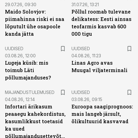
29.07.26, 09:30
31.07.26, 13:21
Maido Solovjov:
Põllul roomab tulevane
piimahinna riski ei saa
delikatess: Eesti ainsas
lõputult ühe osapoole
teofarmis kasvab 600
kanda jätta
000 tigu
UUDISED
UUDISED
03.08.26, 12:00
04.08.26, 11:23
Lugeja küsib: mis
Linas Agro avas
toimub Läti
Muugal viljaterminali
põllumajanduses?
MAJANDUSTULEMUSED
UUDISED
04.08.26, 12:14
03.08.26, 09:15
Infortari ärikasum
Euroopa saagiprognoos:
peaaegu kahekordistus,
mais langeb järsult,
kasumlikkust toetasid
õlikultuurid kasvavad
ka uued
põllumajandusettevõtted