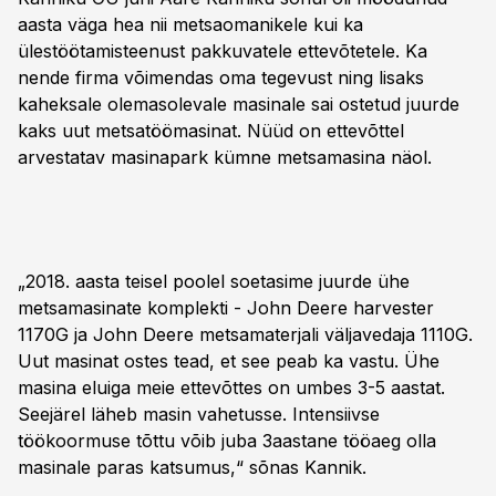
aasta väga hea nii metsaomanikele kui ka
ülestöötamisteenust pakkuvatele ettevõtetele. Ka
nende firma võimendas oma tegevust ning lisaks
kaheksale olemasolevale masinale sai ostetud juurde
kaks uut metsatöömasinat. Nüüd on ettevõttel
arvestatav masinapark kümne metsamasina näol.
„2018. aasta teisel poolel soetasime juurde ühe
metsamasinate komplekti - John Deere harvester
1170G ja John Deere metsamaterjali väljavedaja 1110G.
Uut masinat ostes tead, et see peab ka vastu. Ühe
masina eluiga meie ettevõttes on umbes 3-5 aastat.
Seejärel läheb masin vahetusse. Intensiivse
töökoormuse tõttu võib juba 3aastane tööaeg olla
masinale paras katsumus,“ sõnas Kannik.