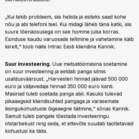
„Kui tekib probleem, siis helista ja esiteks saad kohe
nõu ja abi telefoni teel. Kui midagi läheb täna katki, siis
suure tõenäosusega on see homme juba korras.
Esinduse kaudu varuosade tellimine ja vahetamine käib
kiirelt,“ toob näite Intrac Eesti kliendina Kannik.
Suur investeering
. Uue metsatöömasina soetamine
on suur investeering ja eeldab panga silmis
usaldusväärsust. „Harvesteri hinnad jäävad 500 000
euro ja väljavedaja hinnad 350 000 euro kanti.
Masinad tuleb soetada panga abil. Kasuks tulevad
pikaaegsed kliendisuhted pangaga ja varasemate
liisingukohustuste õigeaegne täitmine,“ sõnas Kannik.
Samuti tuleb pangale tõestada investeeringu
otstarbekust ning seda, et ettevõte suudab taotletavaid
kohustusi ka täita.