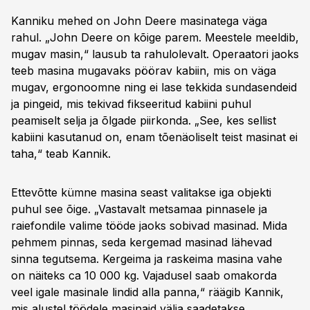
Kanniku mehed on John Deere masinatega väga
rahul. „John Deere on kõige parem. Meestele meeldib,
mugav masin,“ lausub ta rahulolevalt. Operaatori jaoks
teeb masina mugavaks pöörav kabiin, mis on väga
mugav, ergonoomne ning ei lase tekkida sundasendeid
ja pingeid, mis tekivad fikseeritud kabiini puhul
peamiselt selja ja õlgade piirkonda. „See, kes sellist
kabiini kasutanud on, enam tõenäoliselt teist masinat ei
taha,“ teab Kannik.
Ettevõtte kümne masina seast valitakse iga objekti
puhul see õige. „Vastavalt metsamaa pinnasele ja
raiefondile valime tööde jaoks sobivad masinad. Mida
pehmem pinnas, seda kergemad masinad lähevad
sinna tegutsema. Kergeima ja raskeima masina vahe
on näiteks ca 10 000 kg. Vajadusel saab omakorda
veel igale masinale lindid alla panna,“ räägib Kannik,
mis alustel töödele masinaid välja saadetakse.