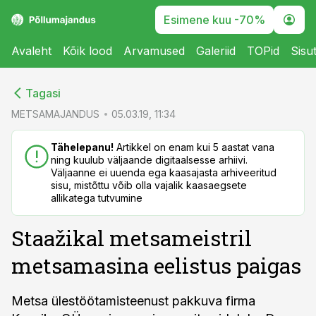
Esimene kuu -70%
Avaleht
Kõik lood
Arvamused
Galeriid
TOPid
Sisu
cebook
cebook
Tagasi
Twitter)
Twitter)
METSAMAJANDUS
05.03.19, 11:34
kedIn
kedIn
Tähelepanu!
Artikkel on enam kui 5 aastat vana
ning kuulub väljaande digitaalsesse arhiivi.
ail
ail
Väljaanne ei uuenda ega kaasajasta arhiveeritud
sisu, mistõttu võib olla vajalik kaasaegsete
k
k
allikatega tutvumine
Staažikal metsameistril
metsamasina eelistus paigas
Metsa ülestöötamisteenust pakkuva firma