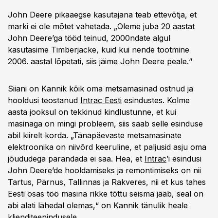
John Deere pikaaegse kasutajana teab ettevõtja, et
marki ei ole mõtet vahetada. „Oleme juba 20 aastat
John Deere’ga tööd teinud, 2000ndate algul
kasutasime Timberjacke, kuid kui nende tootmine
2006. aastal lõpetati, siis jäime John Deere peale.“
Siiani on Kannik kõik oma metsamasinad ostnud ja
hooldusi teostanud
Intrac Eesti
esindustes. Kolme
aasta jooksul on tekkinud kindlustunne, et kui
masinaga on mingi probleem, siis saab selle esinduse
abil kiirelt korda. „Tänapäevaste metsamasinate
elektroonika on niivõrd keeruline, et paljusid asju oma
jõududega parandada ei saa. Hea, et
Intrac
’i esindusi
John Deere’de hooldamiseks ja remontimiseks on nii
Tartus, Pärnus, Tallinnas ja Rakveres, nii et kus tahes
Eesti osas töö masina rikke tõttu seisma jääb, seal on
abi alati lähedal olemas,“ on Kannik tänulik heale
klienditeenindusele.