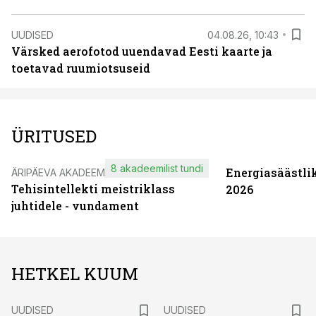
UUDISED
04.08.26, 10:43
Värsked aerofotod uuendavad Eesti kaarte ja
toetavad ruumiotsuseid
ÜRITUSED
8 akadeemilist tundi
Energiasäästli
ÄRIPÄEVA AKADEEMIA
Tehisintellekti meistriklass
2026
juhtidele - vundament
HETKEL KUUM
UUDISED
UUDISED