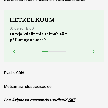
HETKEL KUUM
03.08.26, 12:00
04.08.
Lugeja küsib: mis toimub Läti
põllumajanduses?
Evelin Süld
Metsamajandusuudised.ee
Loe Äripäeva metsandusuudiseid
SIIT
.