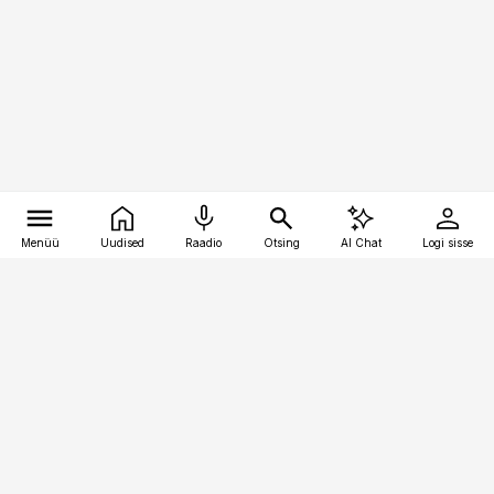
Menüü
Uudised
Raadio
Otsing
AI Chat
Logi sisse
Vana-Lõuna 39/1, 19094 Tallinn
(+372) 667 0111
pollumajandus@pollumajandus.ee
Telli
Reklaam