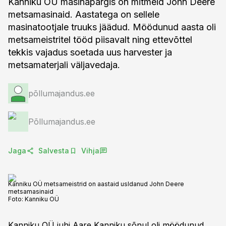
Kanniku OÜ masinapargis on mitmeid John Deere
metsamasinaid. Aastatega on sellele
masinatootjale truuks jäädud. Möödunud aasta oli
metsameistritel tööd piisavalt ning ettevõttel
tekkis vajadus soetada uus harvester ja
metsamaterjali väljavedaja.
põllumajandus.ee
Põllumajandus.ee
Jaga
Salvesta
Vihja
Kanniku OÜ metsameistrid on aastaid usldanud John Deere
metsamasinaid
Foto:
Kanniku OÜ
Kanniku OÜ juhi Aare Kanniku sõnul oli möödunud