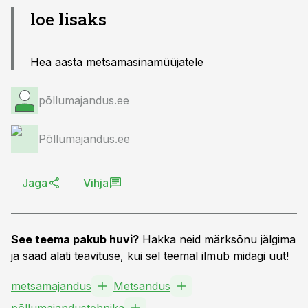
loe lisaks
Hea aasta metsamasina­müüjatele
põllumajandus.ee
Põllumajandus.ee
Jaga
Vihja
See teema pakub huvi?
Hakka neid märksõnu jälgima
ja saad alati teavituse, kui sel teemal ilmub midagi uut!
metsamajandus
Metsandus