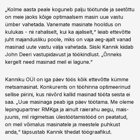
„Kolme aasta peale koguneb palju töötunde ja seetõttu
on meie jaoks kõige optimaalsem masin uue vastu
ümber vahetada. Vanemate masinate hooldus on
kulukas - nii rahaliselt, kui ka ajaliselt,“ leiab ettevõtte
juht majandusliku poole, miks on vaja aeg-ajalt vanad
masinad uute vastu välja vahetada. Siiski Kannik kiidab
John Deeri vastupidavust ja töökindlust. „Õnneks
kergelt need masinad meil ei lagune.“
Kanniku OÜl on iga päev töös kõik ettevõtte kümme
metsamasinat. Konkurents on tööhinna optimeerinud
sellise piirini, kus niivõrd kallid masinad tööta seista ei
saa. „Uue masinaga peab iga päev töötama. Me oleme
lepingupartner RMKga ja ainult raierahu aegu, mais-
juunis, mil riigimetsas ülestöötamistööd on peatatud,
on meil võimalus masinatele ja meestele puhkust
anda,“ täpsustab Kannik tihedat töögraafikut.