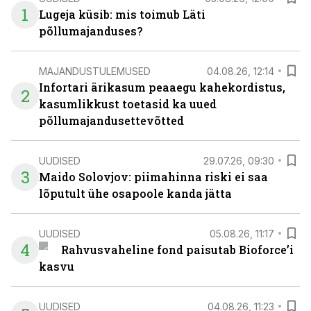
1
Lugeja küsib: mis toimub Läti
põllumajanduses?
MAJANDUSTULEMUSED
04.08.26, 12:14
Infortari ärikasum peaaegu kahekordistus,
2
kasumlikkust toetasid ka uued
põllumajandusettevõtted
UUDISED
29.07.26, 09:30
3
Maido Solovjov: piimahinna riski ei saa
lõputult ühe osapoole kanda jätta
UUDISED
05.08.26, 11:17
4
Rahvusvaheline fond paisutab Bioforce’i
kasvu
UUDISED
04.08.26, 11:23