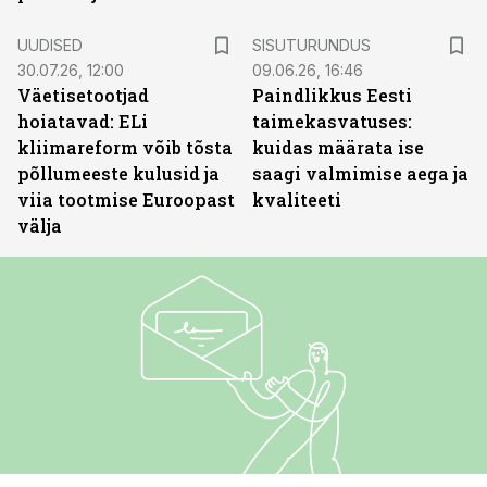
ST
UUDISED
SISUTURUNDUS
30.07.26, 12:00
09.06.26, 16:46
Väetisetootjad
Paindlikkus Eesti
hoiatavad: ELi
taimekasvatuses:
kliimareform võib tõsta
kuidas määrata ise
põllumeeste kulusid ja
saagi valmimise aega ja
viia tootmise Euroopast
kvaliteeti
välja