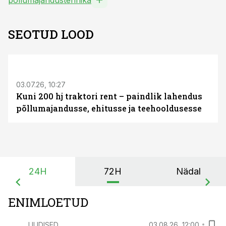
põllumajandustehnika
SEOTUD LOOD
ST
03.07.26, 10:27
Kuni 200 hj traktori rent – paindlik lahendus
põllumajandusse, ehitusse ja teehooldusesse
24H
72H
Nädal
ENIMLOETUD
UUDISED
03.08.26, 12:00