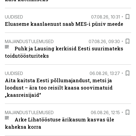
UUDISED
07.08.26, 10:31
Eluaseme kaaslaenust saab MES-i püsiv meede
MAJANDUSTULEMUSED
07.08.26, 09:30
Puhk ja Lausing kerkisid Eesti suurimateks
toidutöösturiteks
UUDISED
06.08.26, 13:27
Aita kaitsta Eesti põllumajandust, metsi ja
loodust – ära too reisilt kaasa soovimatuid
„kaasreisijaid“
MAJANDUSTULEMUSED
06.08.26, 12:15
Arke Lihatööstuse ärikasum kasvas üle
kaheksa korra