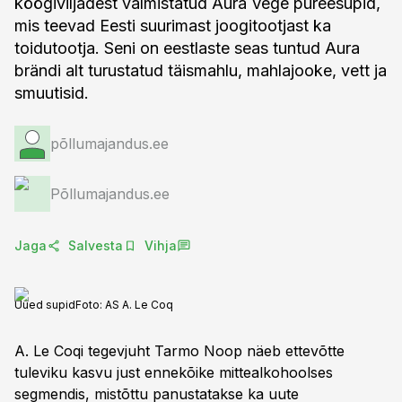
köögiviljadest valmistatud Aura Vege püreesupid,
mis teevad Eesti suurimast joogitootjast ka
toidutootja. Seni on eestlaste seas tuntud Aura
brändi alt turustatud täismahlu, mahlajooke, vett ja
smuutisid.
põllumajandus.ee
Põllumajandus.ee
Jaga
Salvesta
Vihja
Uued supid
Foto:
AS A. Le Coq
A. Le Coqi tegevjuht Tarmo Noop näeb ettevõtte
tuleviku kasvu just ennekõike mittealkohoolses
segmendis, mistõttu panustatakse ka uute