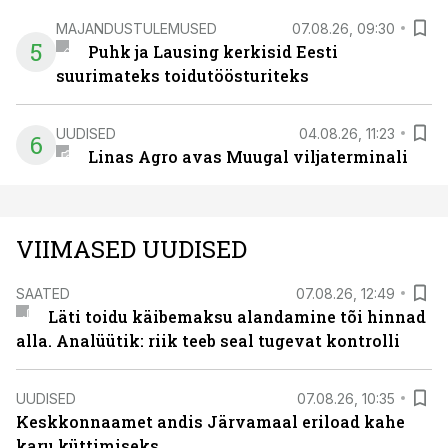
MAJANDUSTULEMUSED
07.08.26, 09:30
5
Puhk ja Lausing kerkisid Eesti
suurimateks toidutöösturiteks
UUDISED
04.08.26, 11:23
6
Linas Agro avas Muugal viljaterminali
VIIMASED UUDISED
SAATED
07.08.26, 12:49
Läti toidu käibemaksu alandamine tõi hinnad
alla. Analüütik: riik teeb seal tugevat kontrolli
UUDISED
07.08.26, 10:35
Keskkonnaamet andis Järvamaal eriload kahe
karu küttimiseks