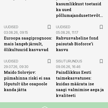
kasumlikkust toetasid
ka uued
põllumajandusettevõtted
UUDISED
UUDISED
03.08.26, 09:15
05.08.26, 11:17
Euroopa saagiprognoos:
Rahvusvaheline fond
mais langeb järsult,
paisutab Bioforce’i
õlikultuurid kasvavad
kasvu
ST
UUDISED
SISUTURUNDUS
29.07.26, 09:30
09.06.26, 16:46
Maido Solovjov:
Paindlikkus Eesti
piimahinna riski ei saa
taimekasvatuses:
lõputult ühe osapoole
kuidas määrata ise
kanda jätta
saagi valmimise aega ja
kvaliteeti