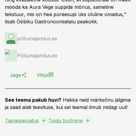
mööda ka Aura Vege suppide mõnus, sametine
tekstuur, mis on hea püreesupi üks oluline omadus,“
lisab Ööbiku Gastronoomiatalu peakokk.
põllumajandus.ee
Põllumajandus.ee
Jaga
Vihja
See teema pakub huvi?
Hakka neid märksõnu jälgima
ja saad alati teavituse, kui sel teemal ilmub midagi uut!
Taimekasvatus
Toidu tootmine