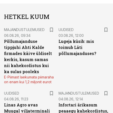
HETKEL KUUM
MAJANDUSTULEMUSED
UUDISED
06.08.26, 09:34
03.08.26, 12:00
Põllumajanduse
Lugeja küsib: mis
tippjuhi Ahti Kalde
toimub Läti
firmades käive üldiselt
põllumajanduses?
kerkis, kasum samas
nii kahekordistus kui
ka sulas pooleks
E-Piimast laekumata piimaraha
on enam kui 1,2 miljonit eurot
UUDISED
MAJANDUSTULEMUSED
04.08.26, 11:23
04.08.26, 12:14
Linas Agro avas
Infortari ärikasum
Muugal viljaterminali
peaaegu kahekordistus,