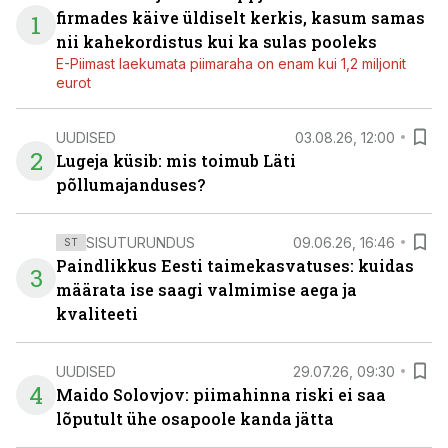
firmades käive üldiselt kerkis, kasum samas
1
nii kahekordistus kui ka sulas pooleks
E-Piimast laekumata piimaraha on enam kui 1,2 miljonit
eurot
UUDISED
03.08.26, 12:00
2
Lugeja küsib: mis toimub Läti
põllumajanduses?
SISUTURUNDUS
09.06.26, 16:46
ST
Paindlikkus Eesti taimekasvatuses: kuidas
3
määrata ise saagi valmimise aega ja
kvaliteeti
UUDISED
29.07.26, 09:30
4
Maido Solovjov: piimahinna riski ei saa
lõputult ühe osapoole kanda jätta