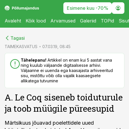
Esimene kuu -70%
Avaleht
Kõik lood
Arvamused
Galeriid
TOPid
Sisu
cebook
cebook
Tagasi
Twitter)
Twitter)
TAIMEKASVATUS
07.03.19, 08:45
kedIn
kedIn
Tähelepanu!
Artikkel on enam kui 5 aastat vana
ning kuulub väljaande digitaalsesse arhiivi.
ail
ail
Väljaanne ei uuenda ega kaasajasta arhiveeritud
sisu, mistõttu võib olla vajalik kaasaegsete
k
k
allikatega tutvumine
A. Le Coq siseneb toiduturule
ja toob müügile püreesupid
Märtsikuus jõuavad poelettidele uued