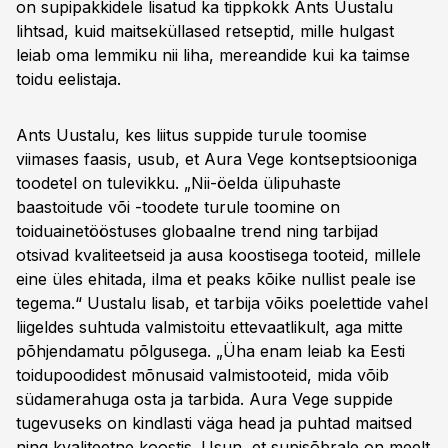
on supipakkidele lisatud ka tippkokk Ants Uustalu
lihtsad, kuid maitseküllased retseptid, mille hulgast
leiab oma lemmiku nii liha, mereandide kui ka taimse
toidu eelistaja.
Ants Uustalu, kes liitus suppide turule toomise
viimases faasis, usub, et Aura Vege kontseptsiooniga
toodetel on tulevikku. „Nii-öelda ülipuhaste
baastoitude või -toodete turule toomine on
toiduainetööstuses globaalne trend ning tarbijad
otsivad kvaliteetseid ja ausa koostisega tooteid, millele
eine üles ehitada, ilma et peaks kõike nullist peale ise
tegema.“ Uustalu lisab, et tarbija võiks poelettide vahel
liigeldes suhtuda valmistoitu ettevaatlikult, aga mitte
põhjendamatu põlgusega. „Üha enam leiab ka Eesti
toidupoodidest mõnusaid valmistooteid, mida võib
südamerahuga osta ja tarbida. Aura Vege suppide
tugevuseks on kindlasti väga head ja puhtad maitsed
ning kvaliteetne koostis. Usun, et supisõbrale on meelt