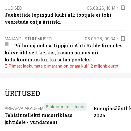
UUDISED
06.08.26, 10:14
Jaekettide lepingud luubi all: tootjale ei tohi
veeretada ostja äririski
MAJANDUSTULEMUSED
06.08.26, 09:34
Põllumajanduse tippjuhi Ahti Kalde firmades
käive üldiselt kerkis, kasum samas nii
kahekordistus kui ka sulas pooleks
E-Piimast laekumata piimaraha on enam kui 1,2 miljonit eurot
ÜRITUSED
8 akadeemilist tundi
Energiasäästli
ÄRIPÄEVA AKADEEMIA
Tehisintellekti meistriklass
2026
juhtidele - vundament