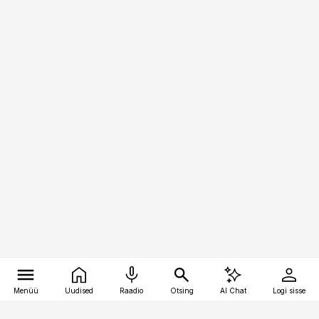
Menüü
Uudised
Raadio
Otsing
AI Chat
Logi sisse