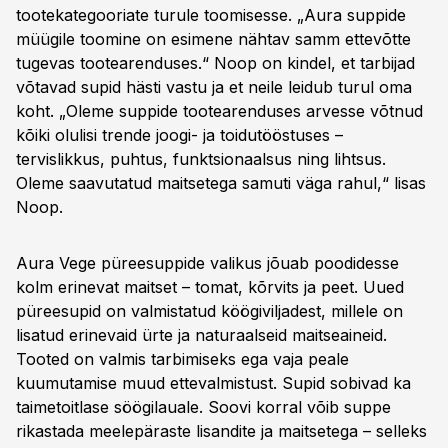
tootekategooriate turule toomisesse. „Aura suppide
müügile toomine on esimene nähtav samm ettevõtte
tugevas tootearenduses.“ Noop on kindel, et tarbijad
võtavad supid hästi vastu ja et neile leidub turul oma
koht. „Oleme suppide tootearenduses arvesse võtnud
kõiki olulisi trende joogi- ja toidutööstuses –
tervislikkus, puhtus, funktsionaalsus ning lihtsus.
Oleme saavutatud maitsetega samuti väga rahul,“ lisas
Noop.
Aura Vege püreesuppide valikus jõuab poodidesse
kolm erinevat maitset – tomat, kõrvits ja peet. Uued
püreesupid on valmistatud köögiviljadest, millele on
lisatud erinevaid ürte ja naturaalseid maitseaineid.
Tooted on valmis tarbimiseks ega vaja peale
kuumutamise muud ettevalmistust. Supid sobivad ka
taimetoitlase söögilauale. Soovi korral võib suppe
rikastada meelepäraste lisandite ja maitsetega – selleks