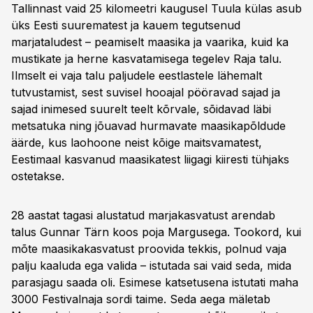
Tallinnast vaid 25 kilomeetri kaugusel Tuula külas asub
üks Eesti suurematest ja kauem tegutsenud
marjataludest – peamiselt maasika ja vaarika, kuid ka
mustikate ja herne kasvatamisega tegelev Raja talu.
Ilmselt ei vaja talu paljudele eestlastele lähemalt
tutvustamist, sest suvisel hooajal pööravad sajad ja
sajad inimesed suurelt teelt kõrvale, sõidavad läbi
metsatuka ning jõuavad hurmavate maasikapõldude
äärde, kus laohoone neist kõige maitsvamatest,
Eestimaal kasvanud maasikatest liigagi kiiresti tühjaks
ostetakse.
28 aastat tagasi alustatud marjakasvatust arendab
talus Gunnar Tärn koos poja Margusega. Tookord, kui
mõte maasikakasvatust proovida tekkis, polnud vaja
palju kaaluda ega valida – istutada sai vaid seda, mida
parasjagu saada oli. Esimese katsetusena istutati maha
3000 Festivalnaja sordi taime. Seda aega mäletab