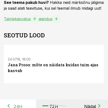
See teema pakub huvi?
Hakka neid märksõnu jälgima
ja saad alati teavituse, kui sel teemal ilmub midagi uut!
Taimekasvatus
aiandus
SEOTUD LOOD
24.07.18, 18:00
Jana Proos: mõte on näidata kuidas taim ajas
kasvab
24H
72H
Nädal