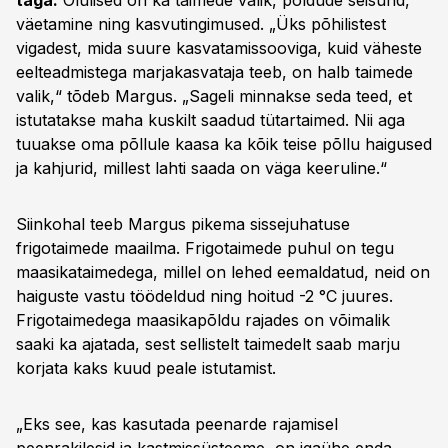
taga.
Olulised on ka taimede valik, põldude seisund,
väetamine ning kasvutingimused. „Üks põhilistest
vigadest, mida suure kasvatamissooviga, kuid väheste
eelteadmistega marjakasvataja teeb, on halb taimede
valik,“ tõdeb Margus. „Sageli minnakse seda teed, et
istutatakse maha kuskilt saadud tütartaimed. Nii aga
tuuakse oma põllule kaasa ka kõik teise põllu haigused
ja kahjurid, millest lahti saada on väga keeruline.“
Siinkohal teeb Margus pikema sissejuhatuse
frigotaimede maailma. Frigotaimede puhul on tegu
maasikataimedega, millel on lehed eemaldatud, neid on
haiguste vastu töödeldud ning hoitud -2 °C juures.
Frigotaimedega maasikapõldu rajades on võimalik
saaki ka ajatada, sest sellistelt taimedelt saab marju
korjata kaks kuud peale istutamist.
„Eks see, kas kasutada peenarde rajamisel