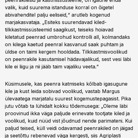
peenrakilesid ja kastmissüsteeme, on igaühe enda
valik, kuid suurema istanduse korral on õigetel
abivahenditel palju eeliseid,“ arutleb kogenud
marjakasvataja. „Esiteks suurendavad kiled-
tilkkastmissüsteemid saagikust, teiseks hoiavad
kiletatud peenrad umbrohud kontrolli all, kolmandaks
on kilega kaetud peenral kasvanud saak puhtam ja
üldse on taimi kergem hooldada. Tilkkastmisvoolikud
on peenrakile kasutamisel hädavajalikud, sest vesi läbi
kile ei liigu ja nii jääb taim vajaliku veeta.“
Küsimusele, kas peenra katmiseks kõlbab igasugune
kile ja kust leida sobivad voolikud, vastab Margus
ülevaatega marjatalu suurest kogemustepagasist. Pika
jutu võtab ta lühidalt kokku tõdemusega: „Oleme läbi
proovinud ikka väga paljude erinevate tootjate kiled ja
voolikud, kuid nüüd vist jõudnud nende parimateni. Kui
paljud teised, küll veidi odavamad peenrakiled on jäigad
ja seetõttu rebenevad väga kergesti, siis Agriplasti