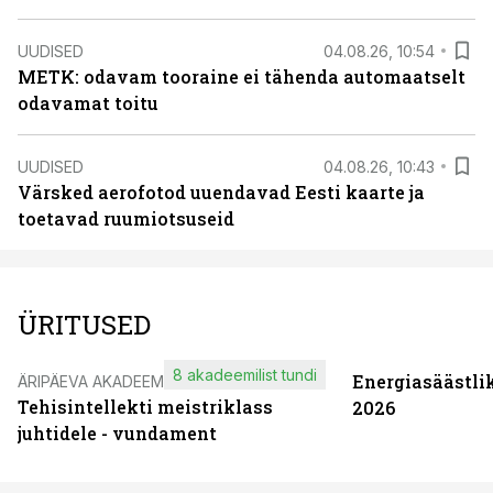
UUDISED
04.08.26, 10:54
METK: odavam tooraine ei tähenda automaatselt
odavamat toitu
UUDISED
04.08.26, 10:43
Värsked aerofotod uuendavad Eesti kaarte ja
toetavad ruumiotsuseid
ÜRITUSED
8 akadeemilist tundi
Energiasäästli
ÄRIPÄEVA AKADEEMIA
Tehisintellekti meistriklass
2026
juhtidele - vundament