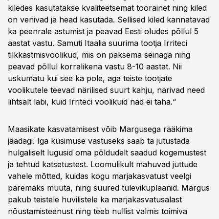
kiledes kasutatakse kvaliteetsemat toorainet ning kiled
on venivad ja head kasutada. Sellised kiled kannatavad
ka peenrale astumist ja peavad Eesti oludes põllul 5
aastat vastu. Samuti Itaalia suurima tootja Irriteci
tilkkastmisvoolikud, mis on paksema seinaga ning
peavad põllul korralikena vastu 8-10 aastat. Nii
uskumatu kui see ka pole, aga teiste tootjate
voolikutele teevad närilised suurt kahju, närivad need
lihtsalt läbi, kuid Irriteci voolikuid nad ei taha.“
Maasikate kasvatamisest võib Margusega rääkima
jäädagi. Iga küsimuse vastuseks saab ta jutustada
hulgaliselt lugusid oma põldudelt saadud kogemustest
ja tehtud katsetustest. Loomulikult mahuvad juttude
vahele mõtted, kuidas kogu marjakasvatust veelgi
paremaks muuta, ning suured tulevikuplaanid. Margus
pakub teistele huvilistele ka marjakasvatusalast
nõustamisteenust ning teeb nullist valmis toimiva