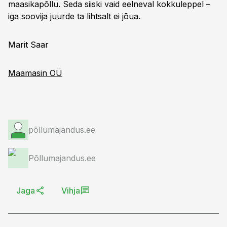
maasikapõllu. Seda siiski vaid eelneval kokkuleppel –
iga soovija juurde ta lihtsalt ei jõua.
Marit Saar
Maamasin OÜ
põllumajandus.ee
Põllumajandus.ee
Jaga
Vihja