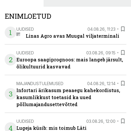
ENIMLOETUD
UUDISED
04.08.26, 11:23
1
Linas Agro avas Muugal viljaterminali
UUDISED
03.08.26, 09:15
2
Euroopa saagiprognoos: mais langeb järsult,
õlikultuurid kasvavad
MAJANDUSTULEMUSED
04.08.26, 12:14
Infortari ärikasum peaaegu kahekordistus,
3
kasumlikkust toetasid ka uued
põllumajandusettevõtted
UUDISED
03.08.26, 12:00
4
Lugeja küsib: mis toimub Läti