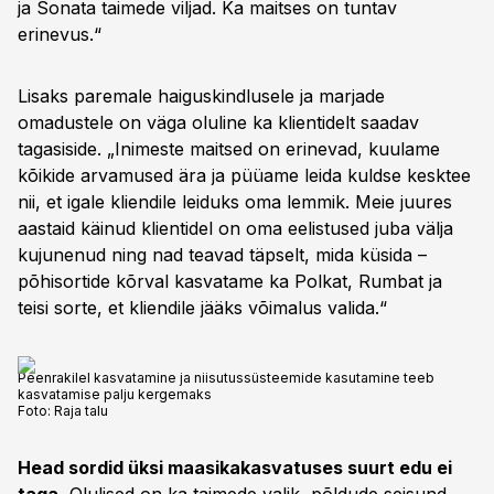
ja Sonata taimede viljad. Ka maitses on tuntav
erinevus.“
Lisaks paremale haiguskindlusele ja marjade
omadustele on väga oluline ka klientidelt saadav
tagasiside. „Inimeste maitsed on erinevad, kuulame
kõikide arvamused ära ja püüame leida kuldse kesktee
nii, et igale kliendile leiduks oma lemmik. Meie juures
aastaid käinud klientidel on oma eelistused juba välja
kujunenud ning nad teavad täpselt, mida küsida –
põhisortide kõrval kasvatame ka Polkat, Rumbat ja
teisi sorte, et kliendile jääks võimalus valida.“
Peenrakilel kasvatamine ja niisutussüsteemide kasutamine teeb
kasvatamise palju kergemaks
Foto:
Raja talu
Head sordid üksi maasikakasvatuses suurt edu ei