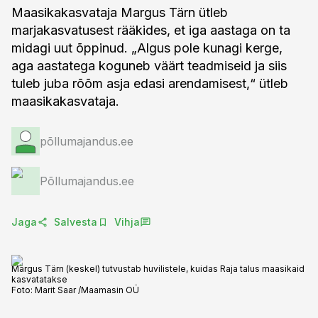
Maasikakasvataja Margus Tärn ütleb
marjakasvatusest rääkides, et iga aastaga on ta
midagi uut õppinud. „Algus pole kunagi kerge,
aga aastatega koguneb väärt teadmiseid ja siis
tuleb juba rõõm asja edasi arendamisest,“ ütleb
maasikakasvataja.
põllumajandus.ee
Põllumajandus.ee
Jaga
Salvesta
Vihja
Margus Tärn (keskel) tutvustab huvilistele, kuidas Raja talus maasikaid
kasvatatakse
Foto:
Marit Saar /Maamasin OÜ