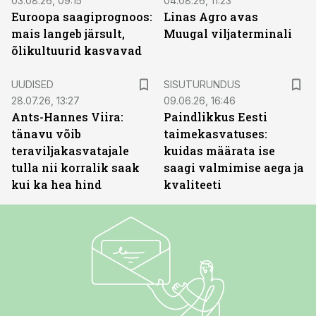
03.08.26, 09:15
04.08.26, 11:23
Euroopa saagiprognoos:
Linas Agro avas
mais langeb järsult,
Muugal viljaterminali
õlikultuurid kasvavad
ST
UUDISED
SISUTURUNDUS
28.07.26, 13:27
09.06.26, 16:46
Ants-Hannes Viira:
Paindlikkus Eesti
tänavu võib
taimekasvatuses:
teraviljakasvatajale
kuidas määrata ise
tulla nii korralik saak
saagi valmimise aega ja
kui ka hea hind
kvaliteeti