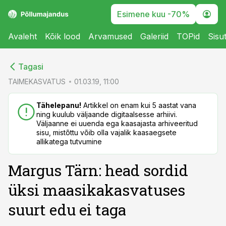
Esimene kuu -70%
Avaleht
Kõik lood
Arvamused
Galeriid
TOPid
Sisu
cebook
cebook
Tagasi
Twitter)
Twitter)
TAIMEKASVATUS
01.03.19, 11:00
kedIn
kedIn
Tähelepanu!
Artikkel on enam kui 5 aastat vana
ning kuulub väljaande digitaalsesse arhiivi.
ail
ail
Väljaanne ei uuenda ega kaasajasta arhiveeritud
sisu, mistõttu võib olla vajalik kaasaegsete
k
k
allikatega tutvumine
Margus Tärn: head sordid
üksi maasikakasvatuses
suurt edu ei taga