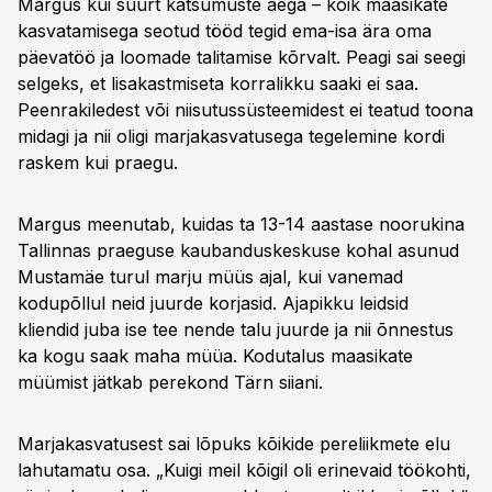
Margus kui suurt katsumuste aega – kõik maasikate
kasvatamisega seotud tööd tegid ema-isa ära oma
päevatöö ja loomade talitamise kõrvalt. Peagi sai seegi
selgeks, et lisakastmiseta korralikku saaki ei saa.
Peenrakiledest või niisutussüsteemidest ei teatud toona
midagi ja nii oligi marjakasvatusega tegelemine kordi
raskem kui praegu.
Margus meenutab, kuidas ta 13-14 aastase noorukina
Tallinnas praeguse kaubanduskeskuse kohal asunud
Mustamäe turul marju müüs ajal, kui vanemad
kodupõllul neid juurde korjasid. Ajapikku leidsid
kliendid juba ise tee nende talu juurde ja nii õnnestus
ka kogu saak maha müüa. Kodutalus maasikate
müümist jätkab perekond Tärn siiani.
Marjakasvatusest sai lõpuks kõikide pereliikmete elu
lahutamatu osa. „Kuigi meil kõigil oli erinevaid töökohti,