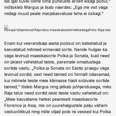
siis igal suvel olime oma puhkuste arvelt ikkagi põllul,“
mõtiskleb Margus ja lisab naerdes: „Ega me vist väga
midagi muud peale marjakasvatuse teha ei oskagi.“
Hooajal tühjenevad Raja talus maasikakastid hetkedega
Foto:
Raja talu
Enam kui veerandsaja aasta jooksul on katsetatud ja
kasvatatud mitmeid erinevaid sorte. Nende hulgas ka
väga levinud maasikasorte Polka ja Sonata, kuid need
on järjest vahetatud teiste, paremate omadustega
sortide vastu. „Polka ja Sonata on Eestis praegu väga
levinud sordid, sest need taimed on hinnalt odavamad,
kui mitmete teiste meie kliimasse hästi sobivate sortide
taimed,“ tõdeb Margus ning jätkab põhjendusega, miks
Raja talus need sordid siiski teiste vastu vahetatud on:
„Meie kasvatame hetkel peamiselt maasikasorte
Florence ja Asia, mis on juurehaigustele palju vähem
vastuvõtlikud ning mille viljad pole nii vesised kui Polka