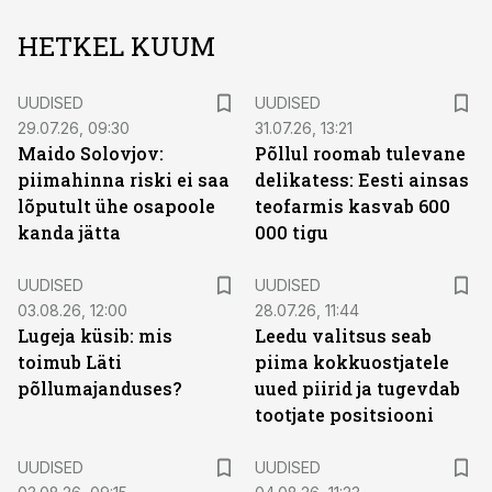
HETKEL KUUM
UUDISED
UUDISED
29.07.26, 09:30
31.07.26, 13:21
Maido Solovjov:
Põllul roomab tulevane
piimahinna riski ei saa
delikatess: Eesti ainsas
lõputult ühe osapoole
teofarmis kasvab 600
kanda jätta
000 tigu
UUDISED
UUDISED
03.08.26, 12:00
28.07.26, 11:44
Lugeja küsib: mis
Leedu valitsus seab
toimub Läti
piima kokkuostjatele
põllumajanduses?
uued piirid ja tugevdab
tootjate positsiooni
UUDISED
UUDISED