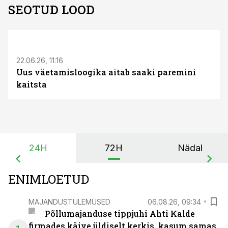
SEOTUD LOOD
ST
22.06.26, 11:16
Uus väetamisloogika aitab saaki paremini
kaitsta
24H
72H
Nädal
ENIMLOETUD
MAJANDUSTULEMUSED
06.08.26, 09:34
Põllumajanduse tippjuhi Ahti Kalde
firmades käive üldiselt kerkis, kasum samas