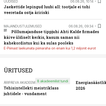
UUDISED
06.08.26, 10:14
Jaekettide lepingud luubi all: tootjale ei tohi
veeretada ostja äririski
MAJANDUSTULEMUSED
06.08.26, 09:34
Põllumajanduse tippjuhi Ahti Kalde firmades
käive üldiselt kerkis, kasum samas nii
kahekordistus kui ka sulas pooleks
E-Piimast laekumata piimaraha on enam kui 1,2 miljonit eurot
ÜRITUSED
8 akadeemilist tundi
Energiasäästli
ÄRIPÄEVA AKADEEMIA
Tehisintellekti meistriklass
2026
juhtidele - vundament