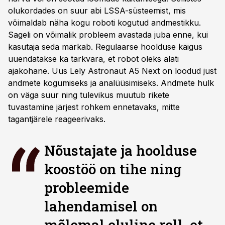
olukordades on suur abi LSSA-süsteemist, mis
võimaldab näha kogu roboti kogutud andmestikku.
Sageli on võimalik probleem avastada juba enne, kui
kasutaja seda märkab. Regulaarse hoolduse käigus
uuendatakse ka tarkvara, et robot oleks alati
ajakohane. Uus Lely Astronaut A5 Next on loodud just
andmete kogumiseks ja analüüsimiseks. Andmete hulk
on väga suur ning tulevikus muutub rikete
tuvastamine järjest rohkem ennetavaks, mitte
tagantjärele reageerivaks.
Nõustajate ja hoolduse
koostöö on tihe ning
probleemide
lahendamisel on
mõlemal oluline roll, et