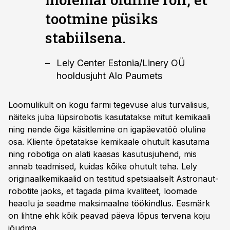
tootmine püsiks
stabiilsena.
Lely Center Estonia/Linery OÜ
hooldusjuht Alo Paumets
Loomulikult on kogu farmi tegevuse alus turvalisus,
näiteks juba lüpsirobotis kasutatakse mitut kemikaali
ning nende õige käsitlemine on igapäevatöö oluline
osa. Kliente õpetatakse kemikaale ohutult kasutama
ning robotiga on alati kaasas kasutusjuhend, mis
annab teadmised, kuidas kõike ohutult teha. Lely
originaalkemikaalid on testitud spetsiaalselt Astronaut-
robotite jaoks, et tagada piima kvaliteet, loomade
heaolu ja seadme maksimaalne töökindlus. Eesmärk
on lihtne ehk kõik peavad päeva lõpus tervena koju
jõudma.