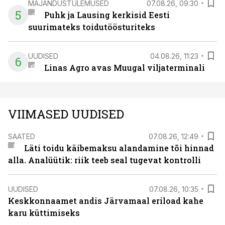
MAJANDUSTULEMUSED
07.08.26, 09:30
5
Puhk ja Lausing kerkisid Eesti
suurimateks toidutöösturiteks
UUDISED
04.08.26, 11:23
6
Linas Agro avas Muugal viljaterminali
VIIMASED UUDISED
SAATED
07.08.26, 12:49
Läti toidu käibemaksu alandamine tõi hinnad
alla. Analüütik: riik teeb seal tugevat kontrolli
UUDISED
07.08.26, 10:35
Keskkonnaamet andis Järvamaal eriload kahe
karu küttimiseks