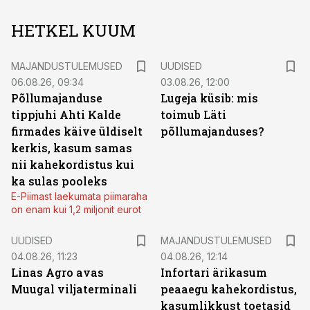
HETKEL KUUM
MAJANDUSTULEMUSED
UUDISED
06.08.26, 09:34
03.08.26, 12:00
Põllumajanduse
Lugeja küsib: mis
tippjuhi Ahti Kalde
toimub Läti
firmades käive üldiselt
põllumajanduses?
kerkis, kasum samas
nii kahekordistus kui
ka sulas pooleks
E-Piimast laekumata piimaraha
on enam kui 1,2 miljonit eurot
UUDISED
MAJANDUSTULEMUSED
04.08.26, 11:23
04.08.26, 12:14
Linas Agro avas
Infortari ärikasum
Muugal viljaterminali
peaaegu kahekordistus,
kasumlikkust toetasid