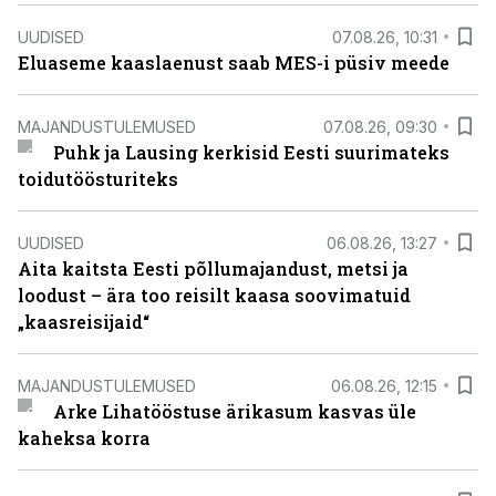
UUDISED
07.08.26, 10:31
Eluaseme kaaslaenust saab MES-i püsiv meede
MAJANDUSTULEMUSED
07.08.26, 09:30
Puhk ja Lausing kerkisid Eesti suurimateks
toidutöösturiteks
UUDISED
06.08.26, 13:27
Aita kaitsta Eesti põllumajandust, metsi ja
loodust – ära too reisilt kaasa soovimatuid
„kaasreisijaid“
MAJANDUSTULEMUSED
06.08.26, 12:15
Arke Lihatööstuse ärikasum kasvas üle
kaheksa korra