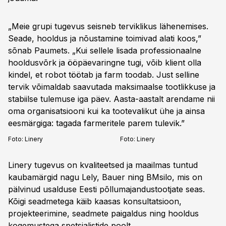
„Meie grupi tugevus seisneb terviklikus lähenemises.
Seade, hooldus ja nõustamine toimivad alati koos,”
sõnab Paumets. „Kui sellele lisada professionaalne
hooldusvõrk ja ööpäevaringne tugi, võib klient olla
kindel, et robot töötab ja farm toodab. Just selline
tervik võimaldab saavutada maksimaalse tootlikkuse ja
stabiilse tulemuse iga päev. Aasta-aastalt arendame nii
oma organisatsiooni kui ka tootevalikut ühe ja ainsa
eesmärgiga: tagada farmeritele parem tulevik.”
Foto:
Linery
Foto:
Linery
Linery tugevus on kvaliteetsed ja maailmas tuntud
kaubamärgid nagu Lely, Bauer ning BMsilo, mis on
pälvinud usalduse Eesti põllumajandustootjate seas.
Kõigi seadmetega käib kaasas konsultatsioon,
projekteerimine, seadmete paigaldus ning hooldus
kogemustega spetsialistide poolt.