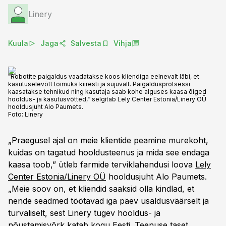
Linery
Kuula
Jaga
Salvesta
Vihja
“Robotite paigaldus vaadatakse koos kliendiga eelnevalt läbi, et
kasutuselevõtt toimuks kiiresti ja sujuvalt. Paigaldusprotsessi
kaasatakse tehnikud ning kasutaja saab kohe alguses kaasa õiged
hooldus- ja kasutusvõtted,“ selgitab Lely Center Estonia/Linery OÜ
hooldusjuht Alo Paumets.
Foto:
Linery
„Praegusel ajal on meie klientide peamine murekoht,
kuidas on tagatud hooldusteenus ja mida see endaga
kaasa toob,” ütleb farmide terviklahendusi loova
Lely
Center Estonia/Linery OÜ
hooldusjuht Alo Paumets.
„Meie soov on, et kliendid saaksid olla kindlad, et
nende seadmed töötavad iga päev usaldusväärselt ja
turvaliselt, sest Linery tugev hooldus- ja
nõustamisvõrk katab kogu Eesti. Teenuse taset