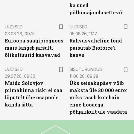
ka uued
põllumajandusettevõtted
UUDISED
UUDISED
03.08.26, 09:15
05.08.26, 11:17
Euroopa saagiprognoos:
Rahvusvaheline fond
mais langeb järsult,
paisutab Bioforce’i
õlikultuurid kasvavad
kasvu
ST
UUDISED
SISUTURUNDUS
29.07.26, 09:30
11.06.26, 09:28
Maido Solovjov:
Üks seisakupäev võib
piimahinna riski ei saa
maksta üle 30 000 euro:
lõputult ühe osapoole
miks tasub kombain
kanda jätta
enne hooaega
põhjalikult üle vaadata