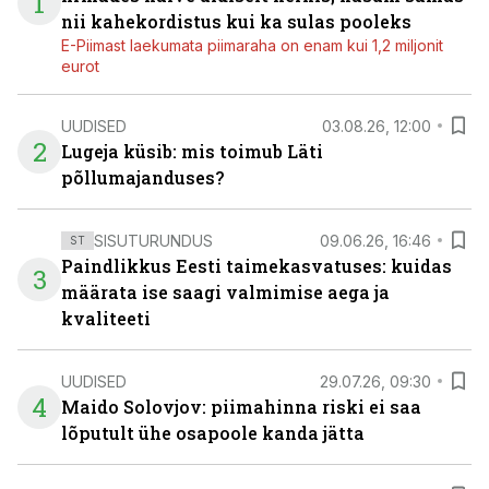
1
nii kahekordistus kui ka sulas pooleks
E-Piimast laekumata piimaraha on enam kui 1,2 miljonit
eurot
UUDISED
03.08.26, 12:00
2
Lugeja küsib: mis toimub Läti
põllumajanduses?
SISUTURUNDUS
09.06.26, 16:46
ST
Paindlikkus Eesti taimekasvatuses: kuidas
3
määrata ise saagi valmimise aega ja
kvaliteeti
UUDISED
29.07.26, 09:30
4
Maido Solovjov: piimahinna riski ei saa
lõputult ühe osapoole kanda jätta