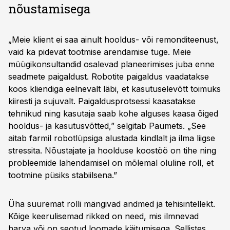
nõustamisega
„Meie klient ei saa ainult hooldus- või remonditeenust,
vaid ka pidevat tootmise arendamise tuge. Meie
müügikonsultandid osalevad planeerimises juba enne
seadmete paigaldust. Robotite paigaldus vaadatakse
koos kliendiga eelnevalt läbi, et kasutuselevõtt toimuks
kiiresti ja sujuvalt. Paigaldusprotsessi kaasatakse
tehnikud ning kasutaja saab kohe alguses kaasa õiged
hooldus- ja kasutusvõtted,” selgitab Paumets. „See
aitab farmil robotlüpsiga alustada kindlalt ja ilma liigse
stressita. Nõustajate ja hoolduse koostöö on tihe ning
probleemide lahendamisel on mõlemal oluline roll, et
tootmine püsiks stabiilsena.”
Üha suuremat rolli mängivad andmed ja tehisintellekt.
Kõige keerulisemad rikked on need, mis ilmnevad
harva või on seotud loomade käitumisega. Sellistes