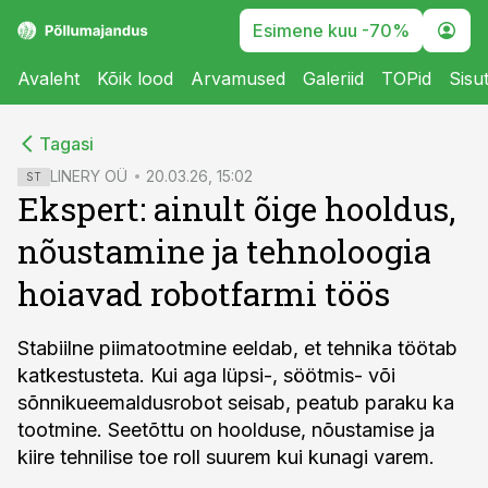
Esimene kuu -70%
Avaleht
Kõik lood
Arvamused
Galeriid
TOPid
Sisu
cebook
cebook
Tagasi
Twitter)
Twitter)
LINERY OÜ
20.03.26, 15:02
ST
Ekspert: ainult õige hooldus,
kedIn
kedIn
nõustamine ja tehnoloogia
ail
ail
hoiavad robotfarmi töös
k
k
Stabiilne piimatootmine eeldab, et tehnika töötab
katkestusteta. Kui aga lüpsi-, söötmis- või
sõnnikueemaldusrobot seisab, peatub paraku ka
tootmine. Seetõttu on hoolduse, nõustamise ja
kiire tehnilise toe roll suurem kui kunagi varem.