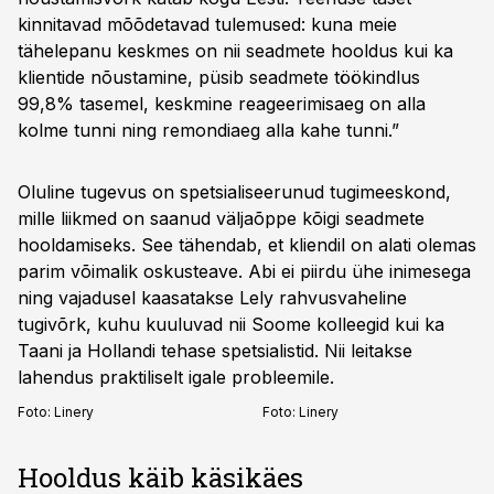
kinnitavad mõõdetavad tulemused: kuna meie
tähelepanu keskmes on nii seadmete hooldus kui ka
klientide nõustamine, püsib seadmete töökindlus
99,8% tasemel, keskmine reageerimisaeg on alla
kolme tunni ning remondiaeg alla kahe tunni.”
Oluline tugevus on spetsialiseerunud tugimeeskond,
mille liikmed on saanud väljaõppe kõigi seadmete
hooldamiseks. See tähendab, et kliendil on alati olemas
parim võimalik oskusteave. Abi ei piirdu ühe inimesega
ning vajadusel kaasatakse Lely rahvusvaheline
tugivõrk, kuhu kuuluvad nii Soome kolleegid kui ka
Taani ja Hollandi tehase spetsialistid. Nii leitakse
lahendus praktiliselt igale probleemile.
Foto:
Linery
Foto:
Linery
Hooldus käib käsikäes