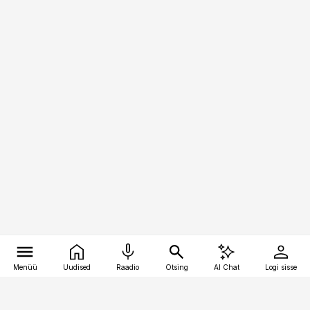
Menüü
Uudised
Raadio
Otsing
AI Chat
Logi sisse