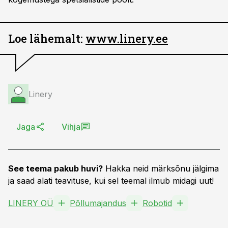
Loe lähemalt:
www.linery.ee
Linery
Jaga
Vihja
See teema pakub huvi?
Hakka neid märksõnu jälgima
ja saad alati teavituse, kui sel teemal ilmub midagi uut!
LINERY OÜ
Põllumajandus
Robotid