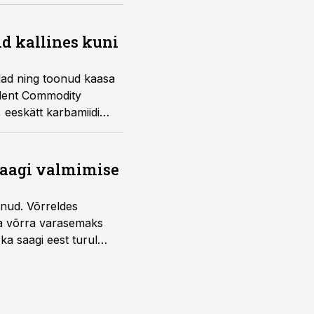
d kallines kuni
elad ning toonud kaasa
ndent Commodity
, eeskätt karbamiidi
saagi valmimise
unud. Võrreldes
la võrra varasemaks
ka saagi eest turul