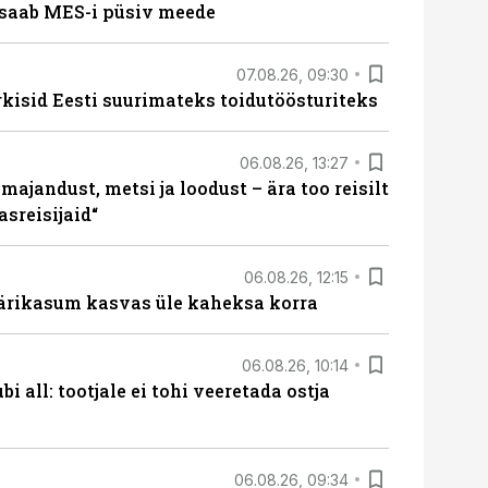
saab MES-i püsiv meede
07.08.26, 09:30
rkisid Eesti suurimateks toidutöösturiteks
06.08.26, 13:27
majandust, metsi ja loodust – ära too reisilt
sreisijaid“
06.08.26, 12:15
ärikasum kasvas üle kaheksa korra
06.08.26, 10:14
i all: tootjale ei tohi veeretada ostja
06.08.26, 09:34