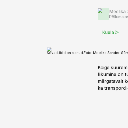
Meelika
Põllumaja
Kuula
Kevadtööd on alanud.
Foto:
Meelika Sander-Sõ
Kõige suurem m
liikumine on tu
märgatavalt k
ka transpordi