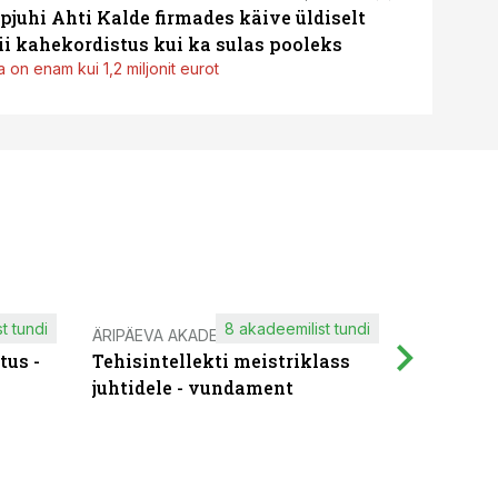
pjuhi Ahti Kalde firmades käive üldiselt
i kahekordistus kui ka sulas pooleks
 on enam kui 1,2 miljonit eurot
t tundi
8 akadeemilist tundi
ÄRIPÄEVA AKADEEMIA
IT KOOLIT
tus -
Tehisintellekti meistriklass
Muutuste
juhtidele - vundament
praktilis