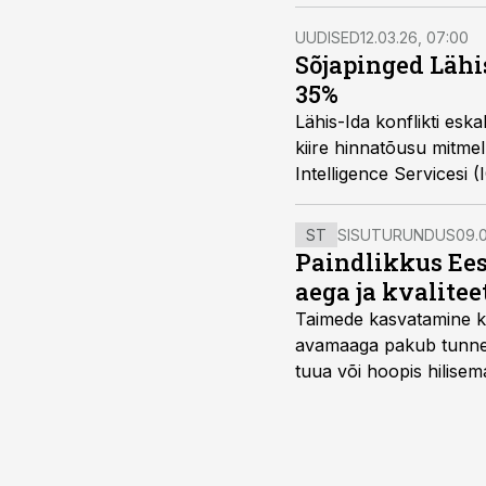
UUDISED
12.03.26, 07:00
Sõjapinged Lähi
35%
Lähis-Ida konflikti es
kiire hinnatõusu mitme
Intelligence Servicesi (
hinnad on lühikese ajag
ST
SISUTURUNDUS
09.0
Paindlikkus Ees
aega ja kvalitee
Taimede kasvatamine ki
avamaaga pakub tunnel
tuua või hoopis hilisem
kõrgemat hinda.