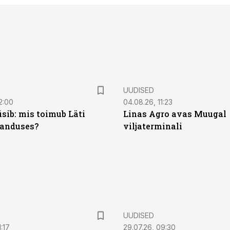
UUDISED
2:00
04.08.26, 11:23
sib: mis toimub Läti
Linas Agro avas Muugal
anduses?
viljaterminali
UUDISED
:17
29.07.26, 09:30