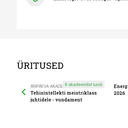
ÜRITUSED
8 akadeemilist tundi
Energ
ÄRIPÄEVA AKADEEMIA
Tehisintellekti meistriklass
2026
juhtidele - vundament