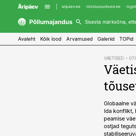
aripaev.ee
tööstusuudised.ee
logis
kaubandus.ee
imelineajalugu.ee
kinnisvarauudised.ee
imelineteadus.ee
Avaleht
Kõik lood
Arvamused
Galeriid
TOPid
cebook
VÄETISED
07.
Väeti
Twitter)
kedIn
tõuse
ail
k
Globaalne vä
Ida konflikt
peamise väet
ostjad teguts
stabiliseeruv