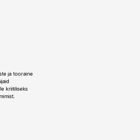
ste ja tooraine
ijaid
kriitiliseks
mimist.