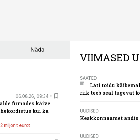
Nädal
VIIMASED U
SAATED
Läti toidu käibema
riik teeb seal tugevat k
06.08.26, 09:34
alde firmades käive
ahekordistus kui ka
UUDISED
Keskkonnaamet andis J
 miljonit eurot
UUDISED