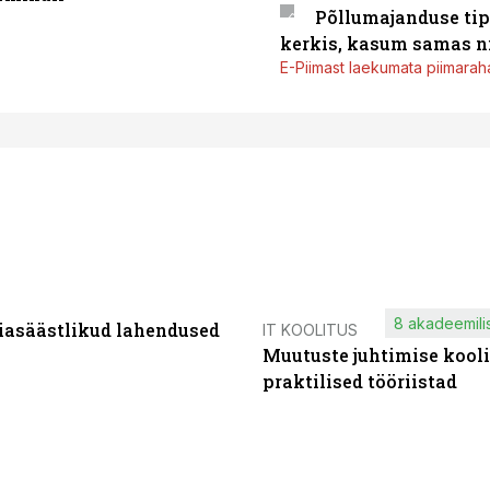
Põllumajanduse tip
kerkis, kasum samas ni
E-Piimast laekumata piimaraha
8 akadeemilis
iasäästlikud lahendused
IT KOOLITUS
Muutuste juhtimise kooli
praktilised tööriistad