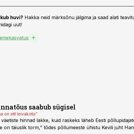
kub huvi?
Hakka neid märksõnu jälgima ja saad alati teavitu
idagi uut!
aimekasvatus
innatõus saabub sügisel
on sitt leivakotis”
äetiste hinnad lakke, kuid raskeks läheb Eesti põllupidajatel
 on täiuslik torm,” tõdes põllumeeste ühistu Kevili juht Han