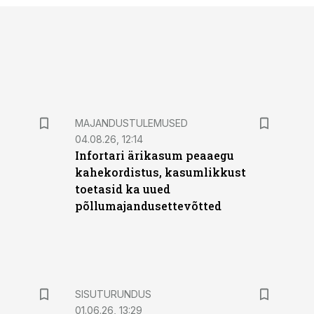
MAJANDUSTULEMUSED
04.08.26, 12:14
Infortari ärikasum peaaegu
kahekordistus, kasumlikkust
toetasid ka uued
põllumajandusettevõtted
ST
SISUTURUNDUS
01.06.26, 13:29