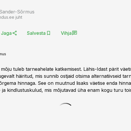
 Sander-Sõrmus
ndus.ee juht
Jaga
Salvesta
Vihja
rmus
õju tuleb tarneahelate katkemisest. Lähis-Idast pärit väeti
gevalt häiritud, mis sunnib ostjaid otsima alternatiivseid tarn
õrgema hinnaga. See on muutnud lisaks väetise enda hinnale 
- ja kindlustuskulud, mis mõjutavad üha enam kogu turu toi