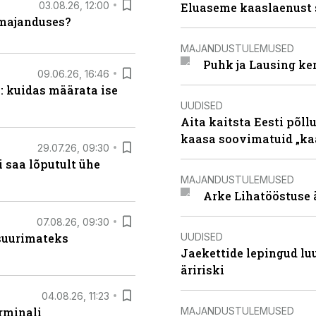
03.08.26, 12:00
Eluaseme kaaslaenust 
umajanduses?
MAJANDUSTULEMUSED
Puhk ja Lausing ke
09.06.26, 16:46
: kuidas määrata ise
UUDISED
Aita kaitsta Eesti põllu
kaasa soovimatuid „kaa
29.07.26, 09:30
 saa lõputult ühe
MAJANDUSTULEMUSED
Arke Lihatööstuse 
07.08.26, 09:30
UUDISED
 suurimateks
Jaekettide lepingud luub
äririski
04.08.26, 11:23
MAJANDUSTULEMUSED
rminali