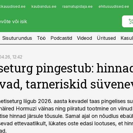
tikauudised.ee
kaubandus.ee
raamatupidaja.ee
ehitusuudised.ee
Infopank
Radar
Sisuturundus
Töö
Podcastid
Videod
Üritused
Kasul
04.26, 12:42
seturg pingestub: hinna
vad, tarneriskid süven
etiseturg liigub 2026. aasta kevadel taas pingelises s
, häired Hormuzi väinas ning piiratud tootmine on viinu
ise hinnad järsule tõusule. Samal ajal on nõudlus ebaü
evad ettevaatlikult, lükates oste edasi lootuses, et hi
ad.