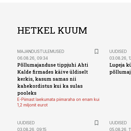
HETKEL KUUM
MAJANDUSTULEMUSED
UUDISED
06.08.26, 09:34
03.08.26, 1
Põllumajanduse tippjuhi Ahti
Lugeja kü
Kalde firmades käive üldiselt
põllumaj
kerkis, kasum samas nii
kahekordistus kui ka sulas
pooleks
E-Piimast laekumata piimaraha on enam kui
1,2 miljonit eurot
UUDISED
UUDISED
03.08.26, 09:15
05.08.26, 11