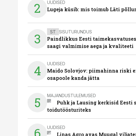
UUDISED
2
Lugeja küsib: mis toimub Läti põll
ST
SISUTURUNDUS
3
Paindlikkus Eesti taimekasvatuses
saagi valmimise aega ja kvaliteeti
UUDISED
4
Maido Solovjov: piimahinna riski ei
osapoole kanda jätta
MAJANDUSTULEMUSED
5
Puhk ja Lausing kerkisid Eesti
toidutöösturiteks
UUDISED
6
Linas Agro avas Muugal viljate