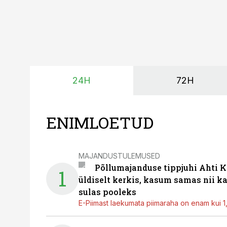
24H
72H
ENIMLOETUD
MAJANDUSTULEMUSED
Põllumajanduse tippjuhi Ahti K
1
üldiselt kerkis, kasum samas nii k
sulas pooleks
E-Piimast laekumata piimaraha on enam kui 1,2