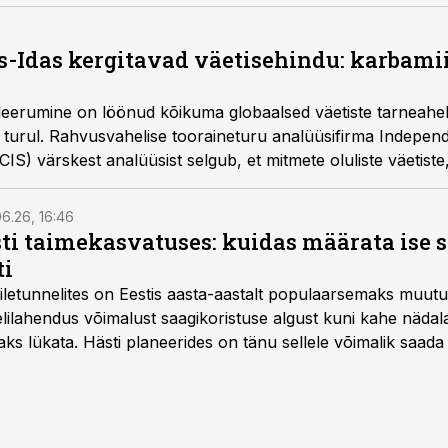
s-Idas kergitavad väetisehindu: karbamii
kaleerumine on löönud kõikuma globaalsed väetiste tarneah
l turul. Rahvusvahelise tooraineturu analüüsifirma Indepe
ICIS) värskest analüüsist selgub, et mitmete oluliste väetiste
a järsult tõusnud ning turul valitseb suur ebakindlus.
6.26, 16:46
ti taimekasvatuses: kuidas määrata ise 
ti
letunnelites on Eestis aasta-aastalt populaarsemaks muut
ilahendus võimalust saagikoristuse algust kuni kahe näda
aks lükata. Hästi planeerides on tänu sellele võimalik saada 