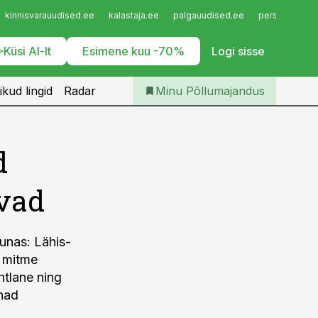
Iseteenindus
kinnisvarauudised.ee
kalastaja.ee
palgauudised.ee
personaliuudi
Telli Põllumajandus
Küsi AI-lt
Esimene kuu -70%
Logi sisse
ikud lingid
Radar
Minu Põllumajandus
d
evad
uunas: Lähis-
d mitme
htlane ning
nnad