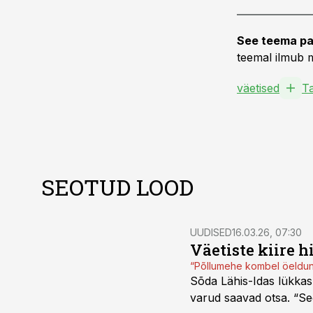
See teema pa
teemal ilmub m
väetised
T
SEOTUD LOOD
UUDISED
16.03.26, 07:30
Väetiste kiire h
“Põllumehe kombel öelduna 
Sõda Lähis-Idas lükkas v
varud saavad otsa. “See