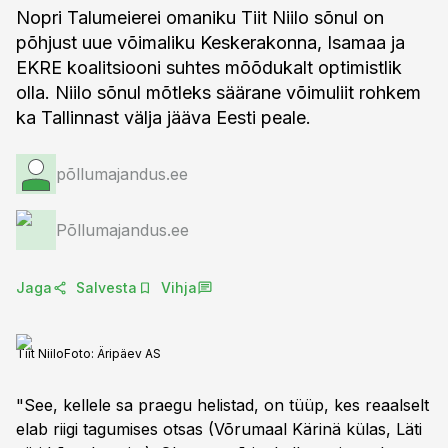
Nopri Talumeierei omaniku Tiit Niilo sõnul on
põhjust uue võimaliku Keskerakonna, Isamaa ja
EKRE koalitsiooni suhtes mõõdukalt optimistlik
olla. Niilo sõnul mõtleks säärane võimuliit rohkem
ka Tallinnast välja jääva Eesti peale.
põllumajandus.ee
Põllumajandus.ee
Jaga
Salvesta
Vihja
Tiit Niilo
Foto:
Äripäev AS
"See, kellele sa praegu helistad, on tüüp, kes reaalselt
elab riigi tagumises otsas (Võrumaal Kärinä külas, Läti