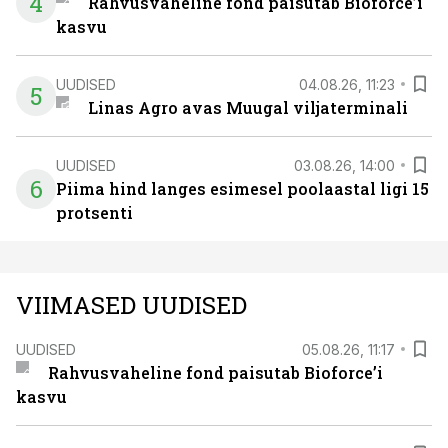
4
Rahvusvaheline fond paisutab Bioforce’i
kasvu
UUDISED
04.08.26, 11:23
5
Linas Agro avas Muugal viljaterminali
UUDISED
03.08.26, 14:00
6
Piima hind langes esimesel poolaastal ligi 15
protsenti
VIIMASED UUDISED
UUDISED
05.08.26, 11:17
Rahvusvaheline fond paisutab Bioforce’i
kasvu