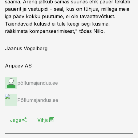
saama. Areng jätkub samas suunas ehk pauer tekitab
pauerit ja vastupidi – seal, kus on tühjus, millega meie
iga päev kokku puutume, ei ole tavaettevõtlust.
Täiendavaid kulusid ei tule keegi isegi küsima,
rääkimata kompenseerimisest," tõdes Niilo.
Jaanus Vogelberg
Äripäev AS
põllumajandus.ee
Põllumajandus.ee
Jaga
Vihja