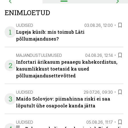
ENIMLOETUD
UUDISED
03.08.26, 12:00
1
Lugeja küsib: mis toimub Läti
põllumajanduses?
MAJANDUSTULEMUSED
04.08.26, 12:14
Infortari ärikasum peaaegu kahekordistus,
2
kasumlikkust toetasid ka uued
põllumajandusettevõtted
UUDISED
29.07.26, 09:30
3
Maido Solovjov: piimahinna riski ei saa
lõputult ühe osapoole kanda jätta
UUDISED
05.08.26, 11:17