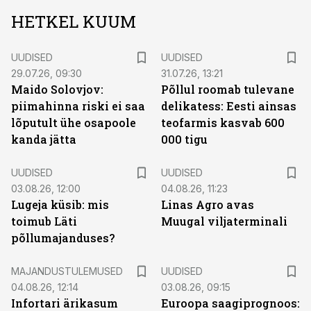
HETKEL KUUM
UUDISED
UUDISED
29.07.26, 09:30
31.07.26, 13:21
Maido Solovjov:
Põllul roomab tulevane
piimahinna riski ei saa
delikatess: Eesti ainsas
lõputult ühe osapoole
teofarmis kasvab 600
kanda jätta
000 tigu
UUDISED
UUDISED
03.08.26, 12:00
04.08.26, 11:23
Lugeja küsib: mis
Linas Agro avas
toimub Läti
Muugal viljaterminali
põllumajanduses?
MAJANDUSTULEMUSED
UUDISED
04.08.26, 12:14
03.08.26, 09:15
Infortari ärikasum
Euroopa saagiprognoos: