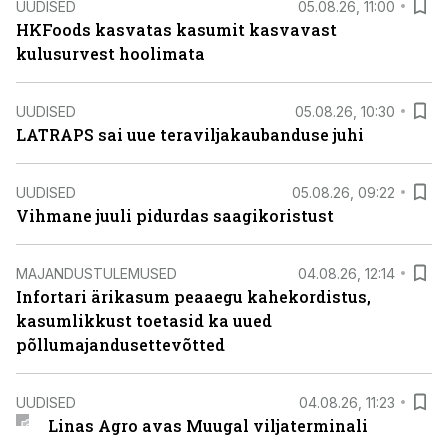
UUDISED
05.08.26, 11:00
HKFoods kasvatas kasumit kasvavast
kulusurvest hoolimata
UUDISED
05.08.26, 10:30
LATRAPS sai uue teraviljakaubanduse juhi
UUDISED
05.08.26, 09:22
Vihmane juuli pidurdas saagikoristust
MAJANDUSTULEMUSED
04.08.26, 12:14
Infortari ärikasum peaaegu kahekordistus,
kasumlikkust toetasid ka uued
põllumajandusettevõtted
UUDISED
04.08.26, 11:23
Linas Agro avas Muugal viljaterminali