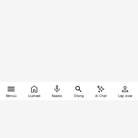
Menüü
Uudised
Raadio
Otsing
AI Chat
Logi sisse
Vana-Lõuna 39/1, 19094 Tallinn
(+372) 667 0111