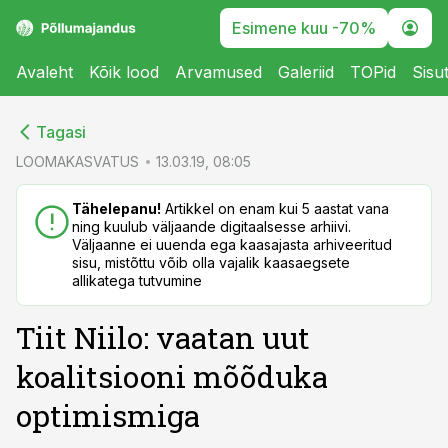
Esimene kuu -70%
Avaleht
Kõik lood
Arvamused
Galeriid
TOPid
Sisu
cebook
cebook
Tagasi
Twitter)
Twitter)
LOOMAKASVATUS
13.03.19, 08:05
kedIn
kedIn
Tähelepanu!
Artikkel on enam kui 5 aastat vana
ning kuulub väljaande digitaalsesse arhiivi.
ail
ail
Väljaanne ei uuenda ega kaasajasta arhiveeritud
sisu, mistõttu võib olla vajalik kaasaegsete
k
k
allikatega tutvumine
Tiit Niilo: vaatan uut
koalitsiooni mõõduka
optimismiga