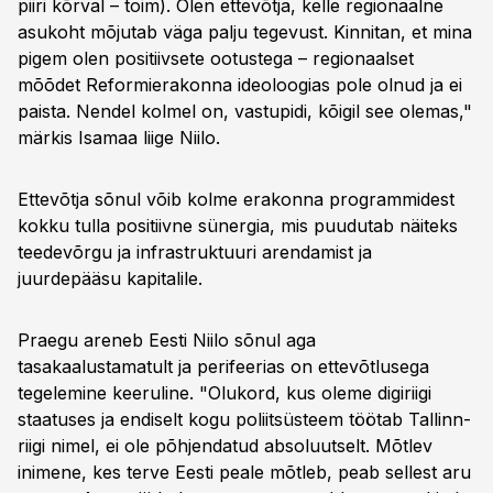
piiri kõrval – toim). Olen ettevõtja, kelle regionaalne
asukoht mõjutab väga palju tegevust. Kinnitan, et mina
pigem olen positiivsete ootustega – regionaalset
mõõdet Reformierakonna ideoloogias pole olnud ja ei
paista. Nendel kolmel on, vastupidi, kõigil see olemas,"
märkis Isamaa liige Niilo.
Ettevõtja sõnul võib kolme erakonna programmidest
kokku tulla positiivne sünergia, mis puudutab näiteks
teedevõrgu ja infrastruktuuri arendamist ja
juurdepääsu kapitalile.
Praegu areneb Eesti Niilo sõnul aga
tasakaalustamatult ja perifeerias on ettevõtlusega
tegelemine keeruline. "Olukord, kus oleme digiriigi
staatuses ja endiselt kogu poliitsüsteem töötab Tallinn-
riigi nimel, ei ole põhjendatud absoluutselt. Mõtlev
inimene, kes terve Eesti peale mõtleb, peab sellest aru