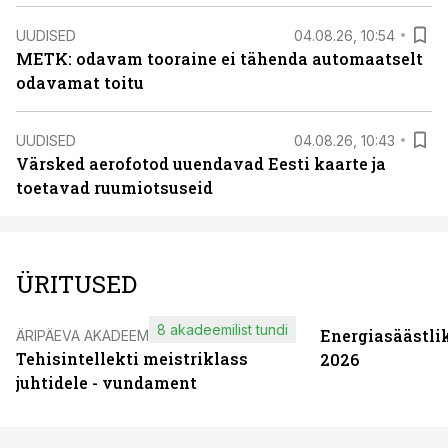
UUDISED
04.08.26, 10:54
METK: odavam tooraine ei tähenda automaatselt
odavamat toitu
UUDISED
04.08.26, 10:43
Värsked aerofotod uuendavad Eesti kaarte ja
toetavad ruumiotsuseid
ÜRITUSED
8 akadeemilist tundi
Energiasäästli
ÄRIPÄEVA AKADEEMIA
Tehisintellekti meistriklass
2026
juhtidele - vundament