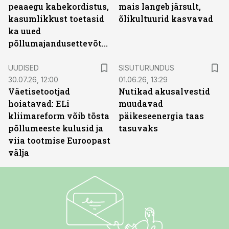
peaaegu kahekordistus,
mais langeb järsult,
kasumlikkust toetasid
õlikultuurid kasvavad
ka uued
põllumajandusettevõtted
ST
UUDISED
SISUTURUNDUS
30.07.26, 12:00
01.06.26, 13:29
Väetisetootjad
Nutikad akusalvestid
hoiatavad: ELi
muudavad
kliimareform võib tõsta
päikeseenergia taas
põllumeeste kulusid ja
tasuvaks
viia tootmise Euroopast
välja