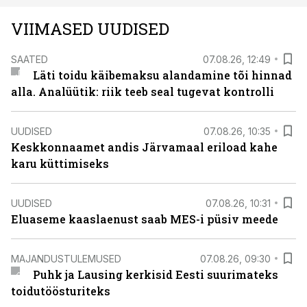
VIIMASED UUDISED
SAATED
07.08.26, 12:49
Läti toidu käibemaksu alandamine tõi hinnad
alla. Analüütik: riik teeb seal tugevat kontrolli
UUDISED
07.08.26, 10:35
Keskkonnaamet andis Järvamaal eriload kahe
karu küttimiseks
UUDISED
07.08.26, 10:31
Eluaseme kaaslaenust saab MES-i püsiv meede
MAJANDUSTULEMUSED
07.08.26, 09:30
Puhk ja Lausing kerkisid Eesti suurimateks
toidutöösturiteks