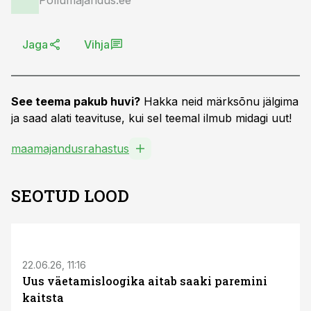
Põllumajandus.ee
Jaga
Vihja
See teema pakub huvi?
Hakka neid märksõnu jälgima
ja saad alati teavituse, kui sel teemal ilmub midagi uut!
maamajandusrahastus
SEOTUD LOOD
ST
22.06.26, 11:16
Uus väetamisloogika aitab saaki paremini
kaitsta