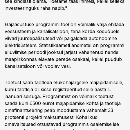
see kindlasti olema. Toetame taas inimesi, kellel selleks
investeeringuks raha napib."
Hajaasustuse programmi toel on võimalik välja ehitada
veesüsteem ja kanalisatsioon, teha korda koduõuele
viivad juurdepääsuteed või paigaldada autonoomne
elektrisüsteem. Statistikaameti andmetel on programmi
elluviimise perioodi jooksul järjest vähenenud nende
maapiirkonnas elavate perede osakaal, kellel puudub
kanalisatsioon või voolav vesi.
Toetust saab taotleda elukohajärgsele majapidamisele,
kuhu taotleja oli sisse registreeritud selle aasta 1.
jaanuari seisuga. Programmist on võimalik toetust
saada kuni 6500 eurot majapidamise kohta ja taotleja
omafinantseering peab moodustama vähemalt 33
protsenti projekti maksumusest. Kohalikud
omavalitsused otsustavad programmis osalemise ise