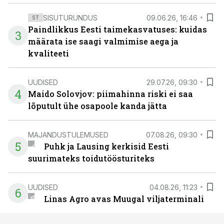
SISUTURUNDUS
09.06.26, 16:46
ST
Paindlikkus Eesti taimekasvatuses: kuidas
3
määrata ise saagi valmimise aega ja
kvaliteeti
UUDISED
29.07.26, 09:30
4
Maido Solovjov: piimahinna riski ei saa
lõputult ühe osapoole kanda jätta
MAJANDUSTULEMUSED
07.08.26, 09:30
5
Puhk ja Lausing kerkisid Eesti
suurimateks toidutöösturiteks
UUDISED
04.08.26, 11:23
6
Linas Agro avas Muugal viljaterminali