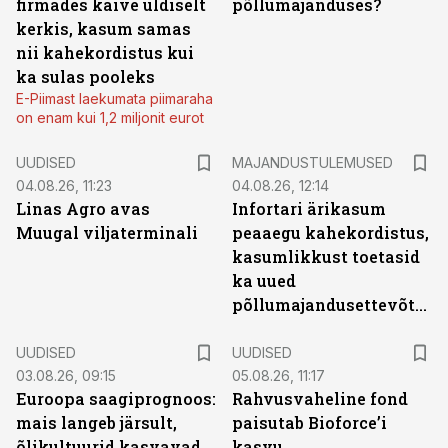
firmades käive üldiselt
põllumajanduses?
kerkis, kasum samas
nii kahekordistus kui
ka sulas pooleks
E-Piimast laekumata piimaraha
on enam kui 1,2 miljonit eurot
UUDISED
MAJANDUSTULEMUSED
04.08.26, 11:23
04.08.26, 12:14
Linas Agro avas
Infortari ärikasum
Muugal viljaterminali
peaaegu kahekordistus,
kasumlikkust toetasid
ka uued
põllumajandusettevõtted
UUDISED
UUDISED
03.08.26, 09:15
05.08.26, 11:17
Euroopa saagiprognoos:
Rahvusvaheline fond
mais langeb järsult,
paisutab Bioforce’i
õlikultuurid kasvavad
kasvu