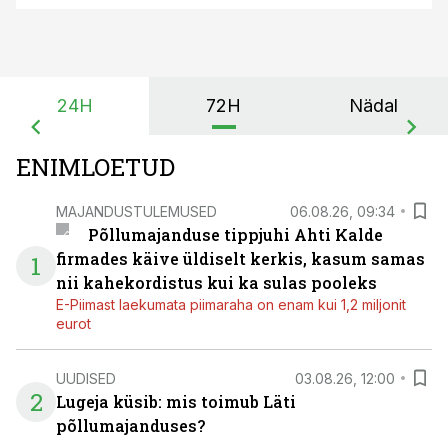
24H
72H
Nädal
ENIMLOETUD
MAJANDUSTULEMUSED
06.08.26, 09:34
Põllumajanduse tippjuhi Ahti Kalde
firmades käive üldiselt kerkis, kasum samas
1
nii kahekordistus kui ka sulas pooleks
E-Piimast laekumata piimaraha on enam kui 1,2 miljonit
eurot
UUDISED
03.08.26, 12:00
2
Lugeja küsib: mis toimub Läti
põllumajanduses?