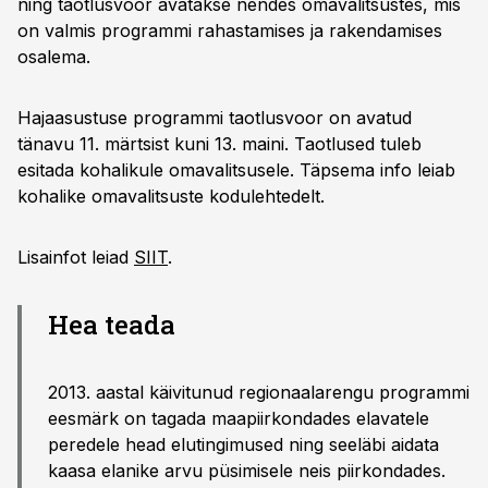
ning taotlusvoor avatakse nendes omavalitsustes, mis
on valmis programmi rahastamises ja rakendamises
osalema.
Hajaasustuse programmi taotlusvoor on avatud
tänavu 11. märtsist kuni 13. maini. Taotlused tuleb
esitada kohalikule omavalitsusele. Täpsema info leiab
kohalike omavalitsuste kodulehtedelt.
Lisainfot leiad
SIIT
.
Hea teada
2013. aastal käivitunud regionaalarengu programmi
eesmärk on tagada maapiirkondades elavatele
peredele head elutingimused ning seeläbi aidata
kaasa elanike arvu püsimisele neis piirkondades.