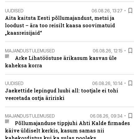
UUDISED
06.08.26, 13:27
Aita kaitsta Eesti põllumajandust, metsi ja
loodust – ära too reisilt kaasa soovimatuid
„kaasreisijaid“
MAJANDUSTULEMUSED
06.08.26, 12:15
Arke Lihatööstuse ärikasum kasvas üle
kaheksa korra
UUDISED
06.08.26, 10:14
Jaekettide lepingud luubi all: tootjale ei tohi
veeretada ostja äririski
MAJANDUSTULEMUSED
06.08.26, 09:34
Põllumajanduse tippjuhi Ahti Kalde firmades
käive üldiselt kerkis, kasum samas nii
kahekordistus kui ka sulas pooleks