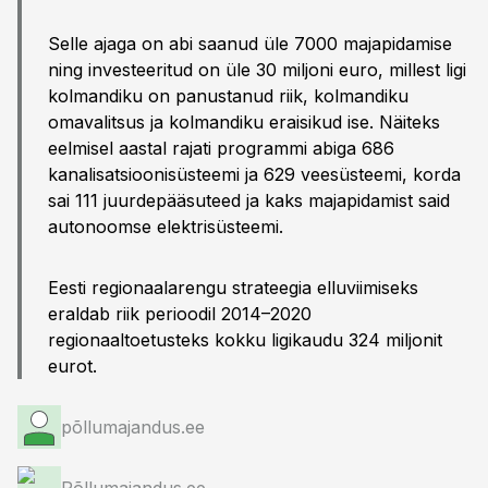
Selle ajaga on abi saanud üle 7000 majapidamise
ning investeeritud on üle 30 miljoni euro, millest ligi
kolmandiku on panustanud riik, kolmandiku
omavalitsus ja kolmandiku eraisikud ise. Näiteks
eelmisel aastal rajati programmi abiga 686
kanalisatsioonisüsteemi ja 629 veesüsteemi, korda
sai 111 juurdepääsuteed ja kaks majapidamist said
autonoomse elektrisüsteemi.
Eesti regionaalarengu strateegia elluviimiseks
eraldab riik perioodil 2014–2020
regionaaltoetusteks kokku ligikaudu 324 miljonit
eurot.
põllumajandus.ee