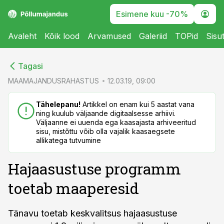
Esimene kuu -70%
Avaleht
Kõik lood
Arvamused
Galeriid
TOPid
Sisu
cebook
cebook
Tagasi
Twitter)
Twitter)
MAAMAJANDUSRAHASTUS
12.03.19, 09:00
kedIn
kedIn
Tähelepanu!
Artikkel on enam kui 5 aastat vana
ning kuulub väljaande digitaalsesse arhiivi.
ail
ail
Väljaanne ei uuenda ega kaasajasta arhiveeritud
sisu, mistõttu võib olla vajalik kaasaegsete
k
k
allikatega tutvumine
Hajaasustuse programm
toetab maaperesid
Tänavu toetab keskvalitsus hajaasustuse