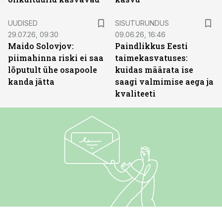
ST
UUDISED
SISUTURUNDUS
29.07.26, 09:30
09.06.26, 16:46
Maido Solovjov:
Paindlikkus Eesti
piimahinna riski ei saa
taimekasvatuses:
lõputult ühe osapoole
kuidas määrata ise
kanda jätta
saagi valmimise aega ja
kvaliteeti