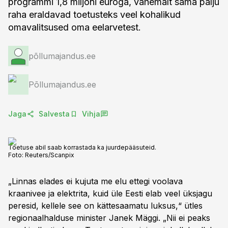
programmi 1,8 miljoni euroga, vähemalt sama palju
raha eraldavad toetusteks veel kohalikud
omavalitsused oma eelarvetest.
põllumajandus.ee
Põllumajandus.ee
Jaga
Salvesta
Vihja
Toetuse abil saab korrastada ka juurdepääsuteid.
Foto:
Reuters/Scanpix
„Linnas elades ei kujuta me elu ettegi voolava
kraanivee ja elektrita, kuid üle Eesti elab veel üksjagu
peresid, kellele see on kättesaamatu luksus,“ ütles
regionaalhalduse minister Janek Mäggi. „Nii ei peaks