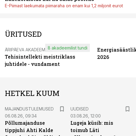
E-Piimast laekumata piimaraha on enam kui 1,2 miljonit eurot
ÜRITUSED
8 akadeemilist tundi
Energiasäästli
ÄRIPÄEVA AKADEEMIA
Tehisintellekti meistriklass
2026
juhtidele - vundament
HETKEL KUUM
MAJANDUSTULEMUSED
UUDISED
06.08.26, 09:34
03.08.26, 12:00
Põllumajanduse
Lugeja küsib: mis
tippjuhi Ahti Kalde
toimub Läti