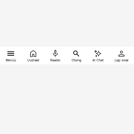
Menüü
Uudised
Raadio
Otsing
AI Chat
Logi sisse
Vana-Lõuna 39/1, 19094 Tallinn
(+372) 667 0111
pollumajandus@pollumajandus.ee
Telli
Reklaam
Firmast