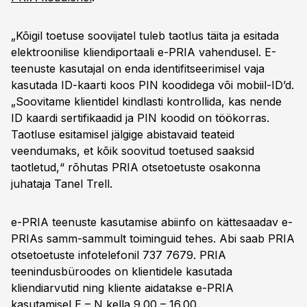
„Kõigil toetuse soovijatel tuleb taotlus täita ja esitada
elektroonilise kliendiportaali e-PRIA vahendusel. E-
teenuste kasutajal on enda identifitseerimisel vaja
kasutada ID-kaarti koos PIN koodidega või mobiil-ID’d.
„Soovitame klientidel kindlasti kontrollida, kas nende
ID kaardi sertifikaadid ja PIN koodid on töökorras.
Taotluse esitamisel jälgige abistavaid teateid
veendumaks, et kõik soovitud toetused saaksid
taotletud,“ rõhutas PRIA otsetoetuste osakonna
juhataja Tanel Trell.
e-PRIA teenuste kasutamise abiinfo on kättesaadav e-
PRIAs samm-sammult toiminguid tehes. Abi saab PRIA
otsetoetuste infotelefonil 737 7679. PRIA
teenindusbüroodes on klientidele kasutada
kliendiarvutid ning kliente aidatakse e-PRIA
kasutamisel E – N kella 9.00 – 16.00.