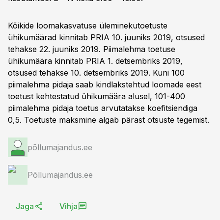
Kõikide loomakasvatuse üleminekutoetuste
ühikumäärad kinnitab PRIA 10. juuniks 2019, otsused
tehakse 22. juuniks 2019. Piimalehma toetuse
ühikumäära kinnitab PRIA 1. detsembriks 2019,
otsused tehakse 10. detsembriks 2019. Kuni 100
piimalehma pidaja saab kindlakstehtud loomade eest
toetust kehtestatud ühikumäära alusel, 101-400
piimalehma pidaja toetus arvutatakse koefitsiendiga
0,5. Toetuste maksmine algab pärast otsuste tegemist.
põllumajandus.ee
Põllumajandus.ee
Jaga
Vihja