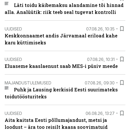
Läti toidu käibemaksu alandamine tõi hinnad
alla. Analüütik: riik teeb seal tugevat kontrolli
UUDISED
07.08.26, 10:35
Keskkonnaamet andis Järvamaal eriload kahe
karu küttimiseks
UUDISED
07.08.26, 10:31
Eluaseme kaaslaenust saab MES-i püsiv meede
MAJANDUSTULEMUSED
07.08.26, 09:30
Puhk ja Lausing kerkisid Eesti suurimateks
toidutöösturiteks
UUDISED
06.08.26, 13:27
Aita kaitsta Eesti põllumajandust, metsi ja
loodust – ära too reisilt kaasa soovimatuid