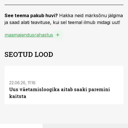
See teema pakub huvi?
Hakka neid märksõnu jälgima
ja saad alati teavituse, kui sel teemal ilmub midagi uut!
maamajandusrahastus
SEOTUD LOOD
ST
22.06.26, 11:16
Uus väetamisloogika aitab saaki paremini
kaitsta