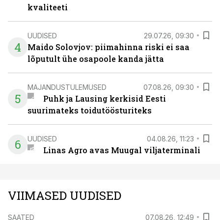
kvaliteeti
UUDISED
29.07.26, 09:30
4
Maido Solovjov: piimahinna riski ei saa
lõputult ühe osapoole kanda jätta
MAJANDUSTULEMUSED
07.08.26, 09:30
5
Puhk ja Lausing kerkisid Eesti
suurimateks toidutöösturiteks
UUDISED
04.08.26, 11:23
6
Linas Agro avas Muugal viljaterminali
VIIMASED UUDISED
SAATED
07.08.26, 12:49