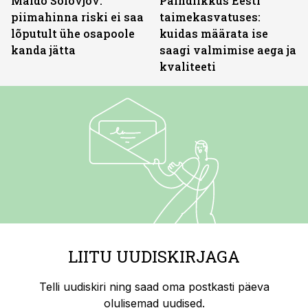
Maido Solovjov:
Paindlikkus Eesti
piimahinna riski ei saa
taimekasvatuses:
lõputult ühe osapoole
kuidas määrata ise
kanda jätta
saagi valmimise aega ja
kvaliteeti
LIITU UUDISKIRJAGA
Telli uudiskiri ning saad oma postkasti päeva
olulisemad uudised.