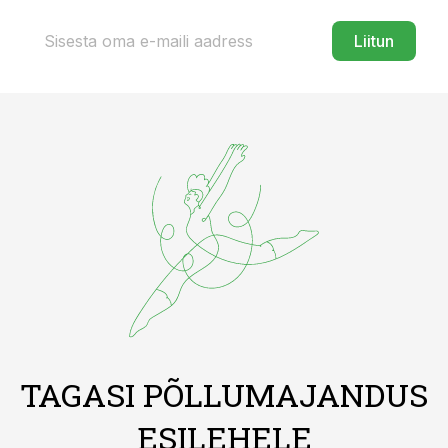
Liitun
TAGASI PÕLLUMAJANDUS
ESILEHELE