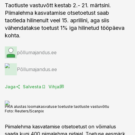
Taotluste vastuvõtt kestab 2.- 21. märtsini.
Piimalehma kasvatamise otsetoetust saab
taotleda hilinenult veel 15. aprillini, aga siis
vähendatakse toetust 1% iga hilinetud tööpäeva
kohta.
põllumajandus.ee
Põllumajandus.ee
Jaga
Salvesta
Vihja
PRIA alustas loomakasvatuse toetuste taotluste vastuvõttu
Foto:
Reuters/Scanpix
Piimalehma kasvatamise otsetoetust on võimalus
saada kuni 400 piimalehma pidajal. Toetuse eesmärk