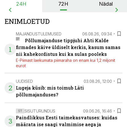
24H
72H
Nädal
ENIMLOETUD
MAJANDUSTULEMUSED
06.08.26, 09:34
Põllumajanduse tippjuhi Ahti Kalde
firmades käive üldiselt kerkis, kasum samas
1
nii kahekordistus kui ka sulas pooleks
E-Piimast laekumata piimaraha on enam kui 1,2 miljonit
eurot
UUDISED
03.08.26, 12:00
2
Lugeja küsib: mis toimub Läti
põllumajanduses?
SISUTURUNDUS
09.06.26, 16:46
ST
Paindlikkus Eesti taimekasvatuses: kuidas
3
määrata ise saagi valmimise aega ja