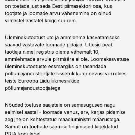
on toetada just seda Eesti piimasektori osa, kus
tootjate ja loomade arvu vähenemine on olnud
viimastel aastatel kõige suurem.
Üleminekutoetust ute ja ammlehma kasvatamiseks
saavad vastavate loomade pidajad. Uttesid peab
taotleja nimel registris olema vähemalt 10,
ammlehmade arvule piirmäära ei ole. Loomakasvatuse
üleminekutoetuste eesmärgiks on tasandada
põllumajandustootjate sissetuleku erinevusi võrreldes
teiste Euroopa Liidu liikmesriikide
põllumajandustootjatega
Nõuded toetuse saajatele on samasugused nagu
eelmisel aastal - loomade vanus, arv, karjas pidamise
aeg jne on kehtestatud maaeluministri määrustega.
Samuti on toetuste saamise tingimused kirjeldatud
PRIA kodulehel
.