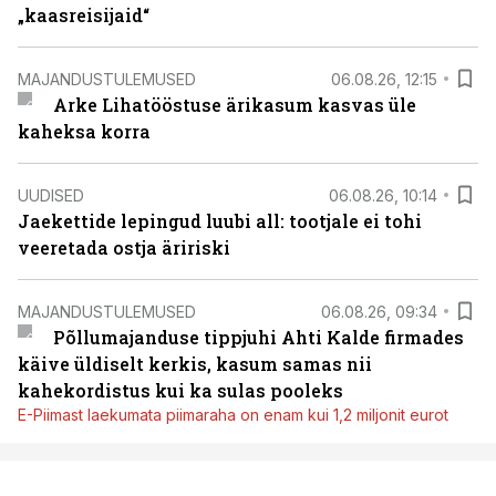
„kaasreisijaid“
MAJANDUSTULEMUSED
06.08.26, 12:15
Arke Lihatööstuse ärikasum kasvas üle
kaheksa korra
UUDISED
06.08.26, 10:14
Jaekettide lepingud luubi all: tootjale ei tohi
veeretada ostja äririski
MAJANDUSTULEMUSED
06.08.26, 09:34
Põllumajanduse tippjuhi Ahti Kalde firmades
käive üldiselt kerkis, kasum samas nii
kahekordistus kui ka sulas pooleks
E-Piimast laekumata piimaraha on enam kui 1,2 miljonit eurot