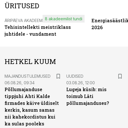
ÜRITUSED
8 akadeemilist tundi
Energiasäästli
ÄRIPÄEVA AKADEEMIA
Tehisintellekti meistriklass
2026
juhtidele - vundament
HETKEL KUUM
MAJANDUSTULEMUSED
UUDISED
06.08.26, 09:34
03.08.26, 12:00
Põllumajanduse
Lugeja küsib: mis
tippjuhi Ahti Kalde
toimub Läti
firmades käive üldiselt
põllumajanduses?
kerkis, kasum samas
nii kahekordistus kui
ka sulas pooleks