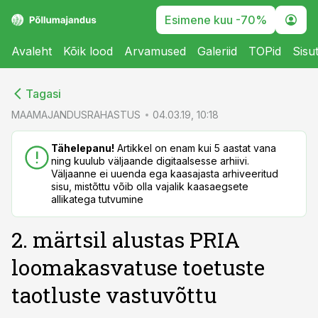
Esimene kuu -70%
Avaleht
Kõik lood
Arvamused
Galeriid
TOPid
Sisu
cebook
cebook
Tagasi
Twitter)
Twitter)
MAAMAJANDUSRAHASTUS
04.03.19, 10:18
kedIn
kedIn
Tähelepanu!
Artikkel on enam kui 5 aastat vana
ning kuulub väljaande digitaalsesse arhiivi.
ail
ail
Väljaanne ei uuenda ega kaasajasta arhiveeritud
sisu, mistõttu võib olla vajalik kaasaegsete
k
k
allikatega tutvumine
2. märtsil alustas PRIA
loomakasvatuse toetuste
taotluste vastuvõttu