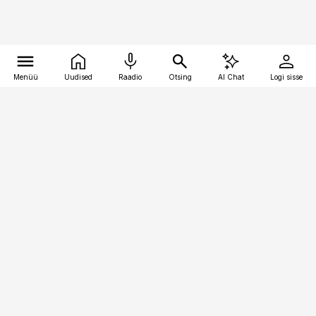
Menüü
Uudised
Raadio
Otsing
AI Chat
Logi sisse
Vana-Lõuna 39/1, 19094 Tallinn
(+372) 667 0111
pollumajandus@pollumajandus.ee
Telli
Reklaam
Firmast
Sisu kasutamisõigused
Ajakirjaniku
eetikakoodeks
Üldtingimused
Privaatsustingimused