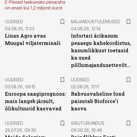
E-Piimast laekumata piimaraha
on enam kui 1,2 miljonit eurot
UUDISED
MAJANDUSTULEMUSED
04.08.26, 11:23
04.08.26, 12:14
Linas Agro avas
Infortari ärikasum
Muugal viljaterminali
peaaegu kahekordistus,
kasumlikkust toetasid
ka uued
põllumajandusettevõtted
UUDISED
UUDISED
03.08.26, 09:15
05.08.26, 11:17
Euroopa saagiprognoos:
Rahvusvaheline fond
mais langeb järsult,
paisutab Bioforce’i
õlikultuurid kasvavad
kasvu
ST
UUDISED
SISUTURUNDUS
29.07.26, 09:30
09.06.26, 16:46