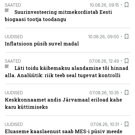
SAATED
10.08.26, 09:15
Suurinvesteering mitmekordistab Eesti
biogaasi tootja toodangu
UUDISED
10.08.26, 09:00
Inflatsioon püsib suvel madal
SAATED
07.08.26, 12:49
Läti toidu käibemaksu alandamine tõi hinnad
alla. Analüütik: riik teeb seal tugevat kontrolli
UUDISED
07.08.26, 10:35
Keskkonnaamet andis Järvamaal eriload kahe
karu küttimiseks
UUDISED
07.08.26, 10:31
Eluaseme kaaslaenust saab MES-i püsiv meede