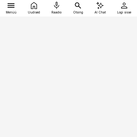
Menüü
Uudised
Raadio
Otsing
AI Chat
Logi sisse
Vana-Lõuna 39/1, 19094 Tallinn
(+372) 667 0111
pollumajandus@pollumajandus.ee
Telli
Reklaam
Firmast
Sisu kasutamisõigused
Ajakirjaniku
eetikakoodeks
Üldtingimused
Privaatsustingimused
Küpsiste poliitika
KKK
Eesti Meediaettevõtete
Eelistuste haldamine
Liit