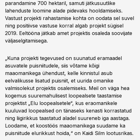
parandamine 700 hektaril, samuti jätkusuutlike
lahenduste loomine alade pidevaks hooldamiseks.
Vastust projekti rahastamise kohta on oodata sel suvel
ning positiivse vastuse korral algab projekt sügisel
2019. Eeltööna jätkab amet projektis osaleda soovijate
väljaselgitamisega.
„Kuna projekti tegevused on suunatud eramaadel
asuvatele puisniitudele, siis võtame kõigi
maaomanikega ühendust, kelle kinnistul asub
eelvalikusse lisatud puisniit, et uurida omanike
valmisolekut projektis osalemiseks. Meil on väga hea
kogemus suuremahulisest loopealsete taastamise
projektist „Elu loopealsetele“, kus eraomanikele
kuuluvad loopealsed on tänaseks kenasti korrastatud
ning liigirikkus taastatud aladel suureneb iga aastaga.
Loodame, et koostöös maaomanikega suudame ka
puisniitude elurikkust hoida,“ on Kaidi Silm lootusrikas.