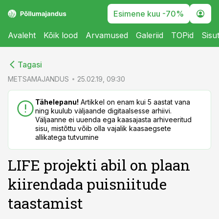
Esimene kuu -70%
Avaleht
Kõik lood
Arvamused
Galeriid
TOPid
Sisu
cebook
cebook
Tagasi
Twitter)
Twitter)
METSAMAJANDUS
25.02.19, 09:30
kedIn
kedIn
Tähelepanu!
Artikkel on enam kui 5 aastat vana
ning kuulub väljaande digitaalsesse arhiivi.
ail
ail
Väljaanne ei uuenda ega kaasajasta arhiveeritud
sisu, mistõttu võib olla vajalik kaasaegsete
k
k
allikatega tutvumine
LIFE projekti abil on plaan
kiirendada puisniitude
taastamist