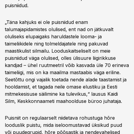
puisniidud.
„Täna kahjuks ei ole puisniidud enam
talumajapidamistes olulised, ent nad on jätkuvalt
oluliseks elupaigaks haruldastele looma- ja
taimeliikidele ning tolmeldajatele ning pakuvad
maastikulist silmailu. Looduskaitseliselt on meie
puisniidud väga olulised, olles ülisuure liigirikkuse
kandjad – ühel ruutmeetril võib kasvada üle 70 erineva
taimeliigi, mis on ka maailma mastaabis väga eriline.
Seetõttu ongi vajalik toetada nende alade taastamist ja
hooldamist, et tagada neile omase elustiku ja Eesti
mitmekesisuse säilimine ka tulevikus,“ lausus Kaidi
Silm, Keskkonnaameti maahoolduse büroo juhataja.
Puisniit on regulaarselt niidetava rohustuga hõre
looduslik puistu, mida iseloomustavad üksikud puud
või puudegrupid, hõre põõsastik ja nendevahelised