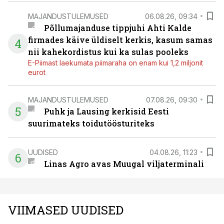
MAJANDUSTULEMUSED
06.08.26, 09:34
Põllumajanduse tippjuhi Ahti Kalde
firmades käive üldiselt kerkis, kasum samas
4
nii kahekordistus kui ka sulas pooleks
E-Piimast laekumata piimaraha on enam kui 1,2 miljonit
eurot
MAJANDUSTULEMUSED
07.08.26, 09:30
5
Puhk ja Lausing kerkisid Eesti
suurimateks toidutöösturiteks
UUDISED
04.08.26, 11:23
6
Linas Agro avas Muugal viljaterminali
VIIMASED UUDISED