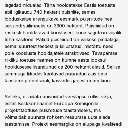
lagedad niidualad. Täna hooldatakse Eestis toetuste
abil ligikaudu 740 hektarit puisniite, samas
looduskaitse arengukava eesmärk puisniitude hea
seisundi säilimiseks on 3300 hektarit. Puisniidud on
raskesti hooldatavad kooslused, kuna sageli on vajalik
teha käsitööd. Paljud puisniidud on väikese pindalaga,
eemal suurtest teedest ja killustatud, mistõttu need
pole koosluste hooldajatele atraktiivsed. Tavapärase
riikliku toetuse raames on kümne aasta jooksul
hooldusesse lisandunud ca 200 hektarit alasid. Sellise
sammuga liikudes kaotavad puisniidud ajas oma
taastamispotentsiaali, kasvades järjest enam kinni.
Selleks, et aidata puisniidud vaeslapse rollist välja,
esitas Keskkonnaamet Euroopa Komisjonile
projektitaotluse puisniitude taastamiseks, mis
võimaldab suunata rohkem ressursse uute alade
taastamisse. Projekti eesmärgiks on elupaiga kvaliteedi