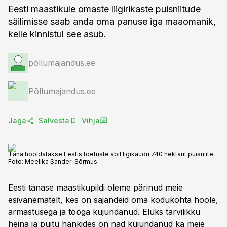
Eesti maastikule omaste liigirikaste puisniitude
säilimisse saab anda oma panuse iga maaomanik,
kelle kinnistul see asub.
põllumajandus.ee
Põllumajandus.ee
Jaga
Salvesta
Vihja
Täna hooldatakse Eestis toetuste abil ligikaudu 740 hektarit puisniite.
Foto:
Meelika Sander-Sõrmus
Eesti tänase maastikupildi oleme pärinud meie
esivanematelt, kes on sajandeid oma kodukohta hoole,
armastusega ja tööga kujundanud. Eluks tarvilikku
heina ja puitu hankides on nad kujundanud ka meie