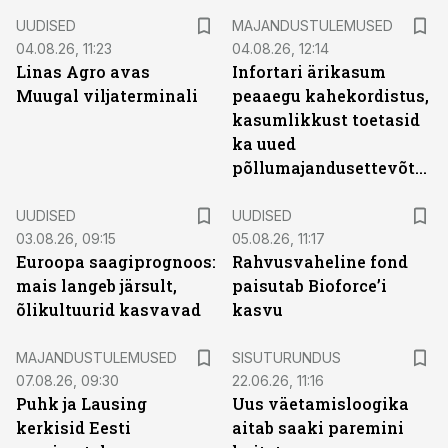
UUDISED
MAJANDUSTULEMUSED
04.08.26, 11:23
04.08.26, 12:14
Linas Agro avas
Infortari ärikasum
Muugal viljaterminali
peaaegu kahekordistus,
kasumlikkust toetasid
ka uued
põllumajandusettevõtted
UUDISED
UUDISED
03.08.26, 09:15
05.08.26, 11:17
Euroopa saagiprognoos:
Rahvusvaheline fond
mais langeb järsult,
paisutab Bioforce’i
õlikultuurid kasvavad
kasvu
ST
MAJANDUSTULEMUSED
SISUTURUNDUS
07.08.26, 09:30
22.06.26, 11:16
Puhk ja Lausing
Uus väetamisloogika
kerkisid Eesti
aitab saaki paremini