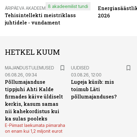
8 akadeemilist tundi
Energiasäästli
ÄRIPÄEVA AKADEEMIA
Tehisintellekti meistriklass
2026
juhtidele - vundament
HETKEL KUUM
MAJANDUSTULEMUSED
UUDISED
06.08.26, 09:34
03.08.26, 12:00
Põllumajanduse
Lugeja küsib: mis
tippjuhi Ahti Kalde
toimub Läti
firmades käive üldiselt
põllumajanduses?
kerkis, kasum samas
nii kahekordistus kui
ka sulas pooleks
E-Piimast laekumata piimaraha
on enam kui 1,2 miljonit eurot