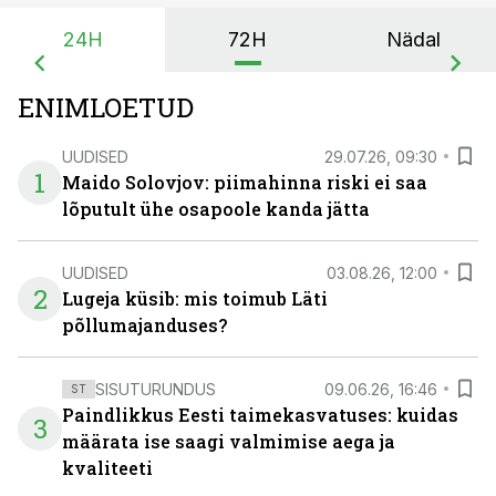
24H
72H
Nädal
ENIMLOETUD
UUDISED
29.07.26, 09:30
1
Maido Solovjov: piimahinna riski ei saa
lõputult ühe osapoole kanda jätta
UUDISED
03.08.26, 12:00
2
Lugeja küsib: mis toimub Läti
põllumajanduses?
SISUTURUNDUS
09.06.26, 16:46
ST
Paindlikkus Eesti taimekasvatuses: kuidas
3
määrata ise saagi valmimise aega ja
kvaliteeti