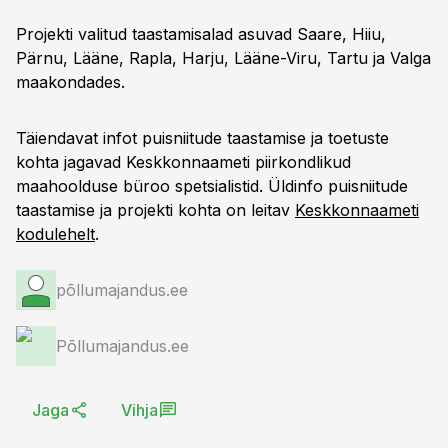
Projekti valitud taastamisalad asuvad Saare, Hiiu,
Pärnu, Lääne, Rapla, Harju, Lääne-Viru, Tartu ja Valga
maakondades.
Täiendavat infot puisniitude taastamise ja toetuste
kohta jagavad Keskkonnaameti piirkondlikud
maahoolduse büroo spetsialistid. Üldinfo puisniitude
taastamise ja projekti kohta on leitav
Keskkonnaameti
kodulehelt
.
põllumajandus.ee
Põllumajandus.ee
Jaga
Vihja