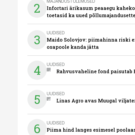
MAJANDUSTULEMUSED
2
Infortari ärikasum peaaegu kaheko
toetasid ka uued põllumajandusett
UUDISED
3
Maido Solovjov: piimahinna riski ei
osapoole kanda jätta
UUDISED
4
Rahvusvaheline fond paisutab B
UUDISED
5
Linas Agro avas Muugal viljate
UUDISED
6
Piima hind langes esimesel poolaast