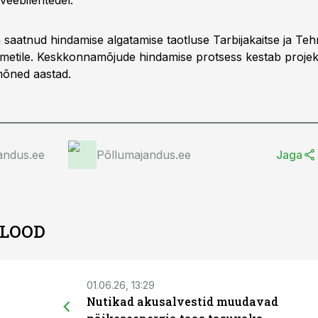
 veebilehtedel.
saatnud hindamise algatamise taotluse Tarbijakaitse ja Tehn
metile. Keskkonnamõjude hindamise protsess kestab projek
 mõned aastad.
andus.ee
Põllumajandus.ee
Jaga
 LOOD
01.06.26, 13:29
Nutikad akusalvestid muudavad