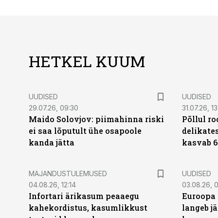
HETKEL KUUM
UUDISED
UUDISED
29.07.26, 09:30
31.07.26, 13
Maido Solovjov: piimahinna riski
Põllul r
ei saa lõputult ühe osapoole
delikates
kanda jätta
kasvab 6
MAJANDUSTULEMUSED
UUDISED
04.08.26, 12:14
03.08.26, 0
Infortari ärikasum peaaegu
Euroopa 
kahekordistus, kasumlikkust
langeb jä