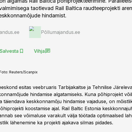
on algamas Rail Baltica põhiprojekteerimine. Paralleels
 valmimisega taotlevad Rail Baltica raudteeprojekti are
keskkonnamõjude hindamist.
andus.ee
Põllumajandus.ee
Salvesta
Vihja
Foto:
Reuters/Scanpix
eeskond esitas veebruaris Tarbijakaitse ja Tehnilise Järelev
konnamõjude hindamise algatamiseks. Kuna põhiprojekt võib
ema täiendava keskkonnamõju hindamise vajaduse, on mõistli
 põhiprojekti koostamise ajal. Rail Baltic Estonia keskkonnaju
annab see võimaluse varakult välja töötada optimaalsed la
stlik lähenemine ka projekti ajakava silmas pidades.