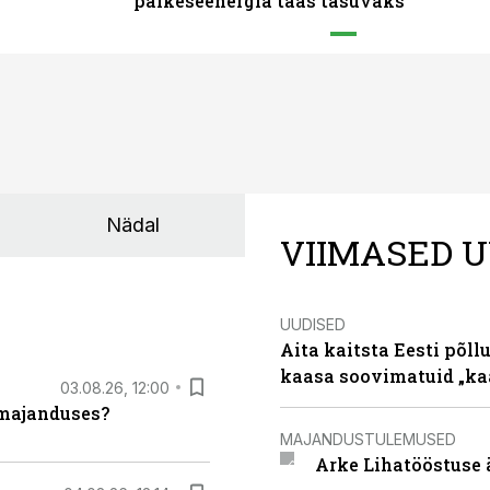
päikeseenergia taas tasuvaks
Nädal
VIIMASED U
UUDISED
Aita kaitsta Eesti põllu
kaasa soovimatuid „kaa
03.08.26, 12:00
umajanduses?
MAJANDUSTULEMUSED
Arke Lihatööstuse 