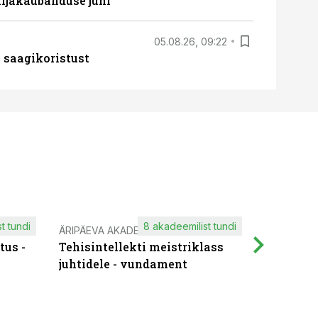
ljakaubanduse juhi
05.08.26, 09:22
 saagikoristust
t tundi
8 akadeemilist tundi
ÄRIPÄEVA AKADEEMIA
IT KOOLIT
tus -
Tehisintellekti meistriklass
Muutuste
juhtidele - vundament
praktilis