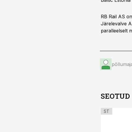
Baltic Estonia
RB Rail AS on 
Järelevalve A
paralleelselt
põllumaj
SEOTUD
ST