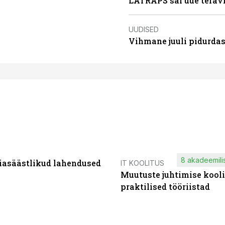
LATRAPS sai uue teravi
UUDISED
Vihmane juuli pidurdas
8 akadeemilis
iasäästlikud lahendused
IT KOOLITUS
Muutuste juhtimise kooli
praktilised tööriistad