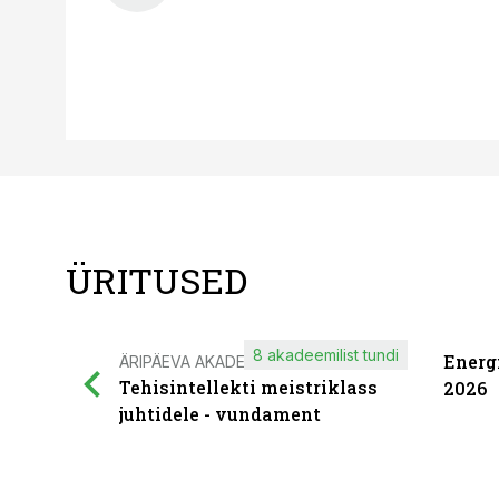
ÜRITUSED
8 akadeemilist tundi
Energ
ÄRIPÄEVA AKADEEMIA
Tehisintellekti meistriklass
2026
juhtidele - vundament