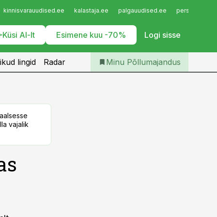
Iseteenindus
kinnisvarauudised.ee
kalastaja.ee
palgauudised.ee
personaliuudi
Telli Põllumajandus
Küsi AI-lt
Esimene kuu -70%
Logi sisse
ikud lingid
Radar
Minu Põllumajandus
taalsesse
la vajalik
as