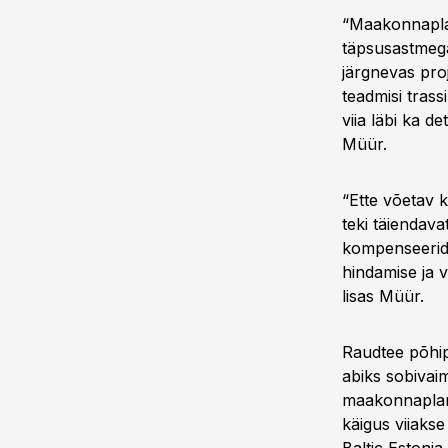
“Maakonnaplane
täpsusastmega
järgnevas pro
teadmisi trass
viia läbi ka d
Müür.
“Ette võetav 
teki täiendava
kompenseerida
hindamise ja 
lisas Müür.
Raudtee põhip
abiks sobivaim
maakonnaplane
käigus viiakse