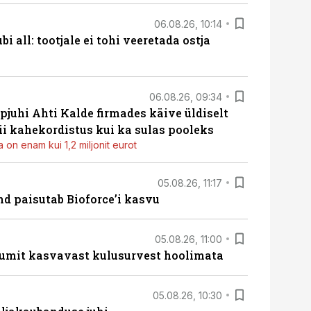
06.08.26, 10:14
i all: tootjale ei tohi veeretada ostja
06.08.26, 09:34
pjuhi Ahti Kalde firmades käive üldiselt
i kahekordistus kui ka sulas pooleks
 on enam kui 1,2 miljonit eurot
05.08.26, 11:17
d paisutab Bioforce’i kasvu
05.08.26, 11:00
umit kasvavast kulusurvest hoolimata
05.08.26, 10:30