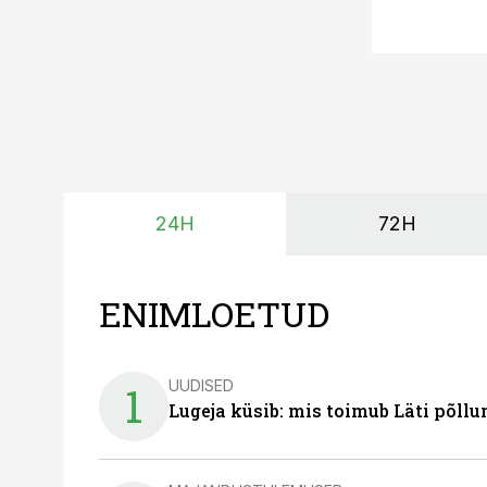
24H
72H
ENIMLOETUD
UUDISED
1
Lugeja küsib: mis toimub Läti põll