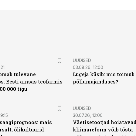
UUDISED
:21
03.08.26, 12:00
oomab tulevane
Lugeja küsib: mis toimub 
s: Eesti ainsas teofarmis
põllumajanduses?
00 000 tigu
UUDISED
9:15
30.07.26, 12:00
saagiprognoos: mais
Väetisetootjad hoiatavad
rsult, õlikultuurid
kliimareform võib tõsta