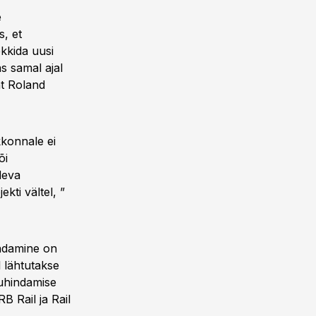
e
, et
kkida uusi
s samal ajal
ht Roland
konnale ei
õi
deva
kti vältel, ”
indamine on
l lähtutakse
uhindamise
RB Rail ja Rail