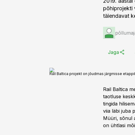
2019. aastal 
põhiprojekti
täiendavat 
põllumaj
Jaga
Rail Baltica projekt on jõudmas järgmisse etappi
Rail Baltica m
taotluse kesk
tingida hilis
viia läbi juba
Müüri, sõnul 
on ühtlasi mõi