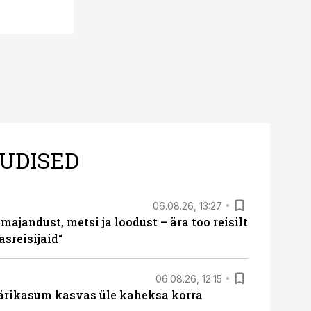
UDISED
06.08.26, 13:27
majandust, metsi ja loodust – ära too reisilt
sreisijaid“
06.08.26, 12:15
ärikasum kasvas üle kaheksa korra