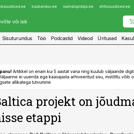
tikauudised.ee
kaubandus.ee
raamatupidaja.ee
ehitusuudised.ee
Infopank
Radar
Sisuturundus
Töö
Podcastid
Videod
Üritused
Kasul
panu!
Artikkel on enam kui 5 aastat vana ning kuulub väljaande digi
. Väljaanne ei uuenda ega kaasajasta arhiveeritud sisu, mistõttu võib ol
sete allikatega tutvumine
Baltica projekt on jõudm
isse etappi