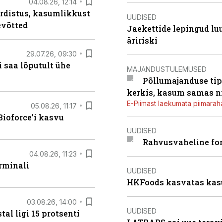
04.08.26, 12:14
rdistus, kasumlikkust
UUDISED
evõtted
Jaekettide lepingud luub
äririski
29.07.26, 09:30
 saa lõputult ühe
MAJANDUSTULEMUSED
Põllumajanduse tip
kerkis, kasum samas ni
E-Piimast laekumata piimaraha
05.08.26, 11:17
ioforce’i kasvu
UUDISED
Rahvusvaheline fon
04.08.26, 11:23
rminali
UUDISED
HKFoods kasvatas kas
03.08.26, 14:00
UUDISED
al ligi 15 protsenti