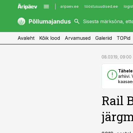
aripaev.ee
tööstusuudised.ee
logis
kaubandus.ee
imelineajalugu.ee
kinnisvarauudised.ee
imelineteadus.ee
Avaleht
Kõik lood
Arvamused
Galeriid
TOPid
cebook
cebook
08.03.19, 09:00
Twitter)
Twitter)
Tähele
kedIn
kedIn
arhiivi
kaasaeg
ail
ail
Rail 
k
k
järgm