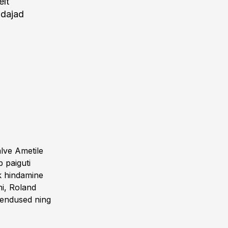
elt
ndajad
alve Ametile
 paiguti
k hindamine
hi, Roland
hendused ning