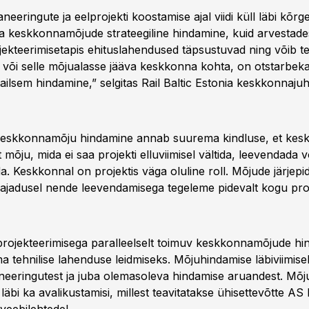
eringute ja eelprojekti koostamise ajal viidi küll läbi kõrg
 keskkonnamõjude strateegiline hindamine, kuid arvestades
jekteerimisetapis ehituslahendused täpsustuvad ning võib te
i või selle mõjualasse jääva keskkonna kohta, on otstarbeka
etailsem hindamine,” selgitas Rail Baltic Estonia keskkonnaju
keskkonnamõju hindamine annab suurema kindluse, et kesk
t mõju, mida ei saa projekti elluviimisel vältida, leevendada v
. Keskkonnal on projektis väga oluline roll. Mõjude järjepi
vajadusel nende leevendamisega tegeleme pidevalt kogu proje
rojekteerimisega paralleelselt toimuv keskkonnamõjude h
a tehnilise lahenduse leidmiseks. Mõjuhindamise läbiviimise
eringutest ja juba olemasoleva hindamise aruandest. Mõj
 läbi ka avalikustamisi, millest teavitatakse ühisettevõtte AS 