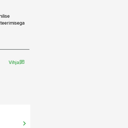
ilise
teerimisega
Vihja