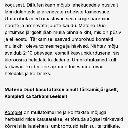
kogusest. Diflufenikaan mõjub lehekudedele püsivalt
läbi idulehtede ja arenevate roheliste taimeosade.
Umbrohutaimed omastavad seda kõige paremini
noorte ja arenevate juurte kaudu. Mateno Duo
pritsimise järgselt jääb mulla pinnale kiht, mis on püsiv
ja ei leostu. Tärkamisel saavad umbrohud kontakti
mullakihil oleva toimeainega ja hävivad. Nähtav mõju
avaldub 2-10 päevaga, esmalt kasvupidurdusena, siis
kloroosi ja heledate kudedena. Umbrohutaimed küll
tärkavad, kuid mõne aja möödudes muutuvad
heledaks ja kollaseks.
Mateno Duot kasutatakse ainult tärkamisjärgselt,
Kompleti ka tärkamiseelselt
Komplet
on mullatoimeline ja kontaktse mõjuga
herbitsiid mida kasutatakse, et tõrjuda sügisel tärkavaid
kõrrelisi ja laialehelisi umbrohtusid talinisu, talitritikale,