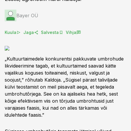
Bayer OÜ
Kuula
Jaga
Salvesta
Vihja
„Kultuurtaimedele konkurentsi pakkuvate umbrohude
likvideerimine tagab, et kultuurtaimed saavad kätte
vajalikus koguses toiteaineid, niiskust, valgust ja
soojust,” rõhutab Kaldoja. „Sügisel pärast taliviljade
külvi teostamist on meil piisavalt aega, et tegeleda
umbrohutõrjega. See on ka ajaliseks hea hetk, sest
kõige efektiivsem viis on tõrjuda umbrohtusid just
varajases faasis, kui nad on alles tärkamas või
idulehtede faasis.”