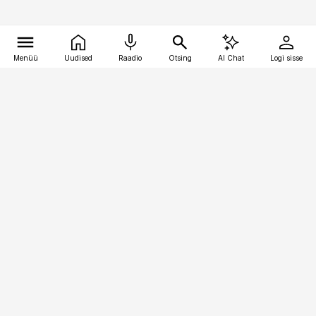
Menüü
Uudised
Raadio
Otsing
AI Chat
Logi sisse
Vana-Lõuna 39/1, 19094 Tallinn
(+372) 667 0111
pollumajandus@pollumajandus.ee
Telli
Reklaam
Firmast
Sisu kasutamisõigused
Ajakirjaniku
eetikakoodeks
Üldtingimused
Privaatsustingimused
Küpsiste poliitika
KKK