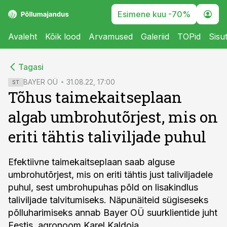
Esimene kuu -70%
Avaleht
Kõik lood
Arvamused
Galeriid
TOPid
Sisu
cebook
cebook
Tagasi
Twitter)
Twitter)
BAYER OÜ
31.08.22, 17:00
ST
Tõhus taimekaitseplaan
kedIn
kedIn
algab umbrohutõrjest, mis on
ail
ail
eriti tähtis taliviljade puhul
k
k
Efektiivne taimekaitseplaan saab alguse
umbrohutõrjest, mis on eriti tähtis just taliviljadele
puhul, sest umbrohupuhas põld on lisakindlus
taliviljade talvitumiseks. Näpunäiteid sügiseseks
põlluharimiseks annab Bayer OÜ suurklientide juht
Eestis, agronoom Karel Kaldoja.