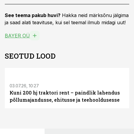
See teema pakub huvi?
Hakka neid märksõnu jälgima
ja saad alati teavituse, kui sel teemal ilmub midagi uut!
BAYER OÜ
SEOTUD LOOD
ST
03.07.26, 10:27
Kuni 200 hj traktori rent – paindlik lahendus
põllumajandusse, ehitusse ja teehooldusesse