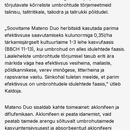
tõrjutavate kõrreliste umbrohtude tõrjemeetmeid
talinisu, talitritikale, taliodra ja talirukki põldudel.
„Soovitame Mateno Duo herbitsiidi kasutada parima
efektiivsuse saavutamiseks kulunormiga 0,35l/ha
tärkamisjärgselt kultuurtaime 1-3 lehe kasvufaasis
(BBCH 11-13), kui umbrohud on alles idulehtede faasis.
Laialeheliste umbrohtude tõrjumisel tasub eriti ära
märkida väga hea efektiivsus vesiheina, mailaste,
põldkannikese, verev iminõgese, litterheina ja
rapsivarise vastu. Siinkohal tuletan meelde, et parim
efektiivsus on umbrohtudele idulehtede faasis,” ütleb
Kaldoja.
Mateno Duo sisaldab kahte toimeainet: aklonifeen ja
diflufenikaan. Aklonifeen ei peata idanemist, vaid
peatab taimede arengu sõltuvalt umbrohutaimede
kasvuintensiivsusest ja absorbeeritud aklonifeeni