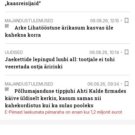
„kaasreisijaid“
MAJANDUSTULEMUSED
06.08.26, 12:15
Arke Lihatööstuse ärikasum kasvas üle
kaheksa korra
UUDISED
06.08.26, 10:14
Jaekettide lepingud luubi all: tootjale ei tohi
veeretada ostja äririski
MAJANDUSTULEMUSED
06.08.26, 09:34
Põllumajanduse tippjuhi Ahti Kalde firmades
käive üldiselt kerkis, kasum samas nii
kahekordistus kui ka sulas pooleks
E-Piimast laekumata piimaraha on enam kui 1,2 miljonit eurot