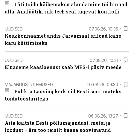
Läti toidu käibemaksu alandamine tõi hinnad
alla. Analüütik: riik teeb seal tugevat kontrolli
UUDISED
07.08.26, 10:35
Keskkonnaamet andis Järvamaal eriload kahe
karu küttimiseks
UUDISED
07.08.26, 10:31
Eluaseme kaaslaenust saab MES-i püsiv meede
MAJANDUSTULEMUSED
07.08.26, 09:30
Puhk ja Lausing kerkisid Eesti suurimateks
toidutöösturiteks
UUDISED
06.08.26, 13:27
Aita kaitsta Eesti põllumajandust, metsi ja
loodust – ära too reisilt kaasa soovimatuid