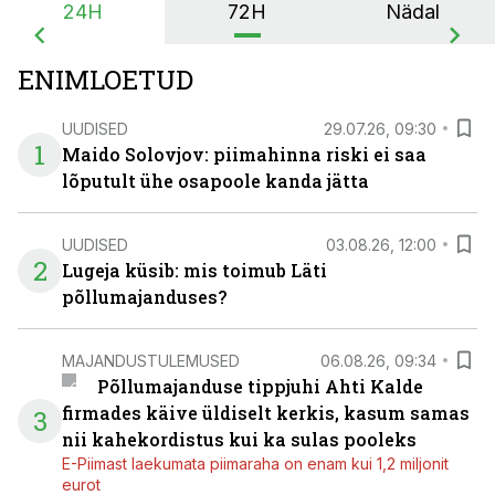
24H
72H
Nädal
ENIMLOETUD
UUDISED
29.07.26, 09:30
1
Maido Solovjov: piimahinna riski ei saa
lõputult ühe osapoole kanda jätta
UUDISED
03.08.26, 12:00
2
Lugeja küsib: mis toimub Läti
põllumajanduses?
MAJANDUSTULEMUSED
06.08.26, 09:34
Põllumajanduse tippjuhi Ahti Kalde
firmades käive üldiselt kerkis, kasum samas
3
nii kahekordistus kui ka sulas pooleks
E-Piimast laekumata piimaraha on enam kui 1,2 miljonit
eurot