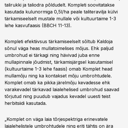
talirukki ja taliodra põldudelt. Kompleti soovitatakse
kasutada kulunormiga 0,5l/ha peale taliteravilja külvi
tärkamiseelselt mustale mullale või kultuurtaime 1-3
lehe kasvufaasis (BBCH 11-13).
Kompleti efektiivsus tärkamiseelselt sõltub Kaldoja
sõnul väga heas mullatoimelises mõjus. Ehk paljud
umbrohud ei tärkagi ning hävivad juba enne
mullapinnale jõudmist, tärkamisjärgsel kasutamisel
(kultuurtaime 1-3 lehe faasis) omab Komplet head
mullamõju ning ka kontakset mõju umbrohtudele.
Komplet omab ka pikka järelmõju kevadesse ehk
varakevadel tärkavad laialehelised umbrohud saavad
tõrjutud ning puudub vajadus kevadel uuesti teist
herbitsiidi kasutada.
„Komplet on väga laia tõrjespektriga erinevatele
laialehelistele umbrohtudele ning eriti tähtis on ära