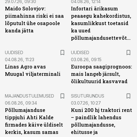
29.07.26, 09:30
04.08.26, 12:14
Maido Solovjov:
Infortari ärikasum
piimahinna riski ei saa
peaaegu kahekordistus,
lõputult ühe osapoole
kasumlikkust toetasid
kanda jätta
ka uued
põllumajandusettevõtted
UUDISED
UUDISED
04.08.26, 11:23
03.08.26, 09:15
Linas Agro avas
Euroopa saagiprognoos:
Muugal viljaterminali
mais langeb järsult,
õlikultuurid kasvavad
ST
MAJANDUSTULEMUSED
SISUTURUNDUS
06.08.26, 09:34
03.07.26, 10:27
Põllumajanduse
Kuni 200 hj traktori rent
tippjuhi Ahti Kalde
– paindlik lahendus
firmades käive üldiselt
põllumajandusse,
kerkis, kasum samas
ehitusse ja