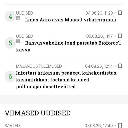
UUDISED
04.08.26, 11:23
4
Linas Agro avas Muugal viljaterminali
UUDISED
05.08.26, 11:17
5
Rahvusvaheline fond paisutab Bioforce’i
kasvu
MAJANDUSTULEMUSED
04.08.26, 12:14
Infortari ärikasum peaaegu kahekordistus,
6
kasumlikkust toetasid ka uued
põllumajandusettevõtted
VIIMASED UUDISED
SAATED
07.08.26, 12:49