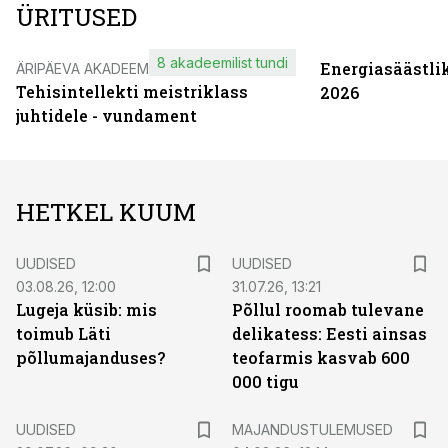
ÜRITUSED
8 akadeemilist tundi
Energiasäästli
ÄRIPÄEVA AKADEEMIA
Tehisintellekti meistriklass
2026
juhtidele - vundament
HETKEL KUUM
UUDISED
UUDISED
03.08.26, 12:00
31.07.26, 13:21
Lugeja küsib: mis
Põllul roomab tulevane
toimub Läti
delikatess: Eesti ainsas
põllumajanduses?
teofarmis kasvab 600
000 tigu
UUDISED
MAJANDUSTULEMUSED