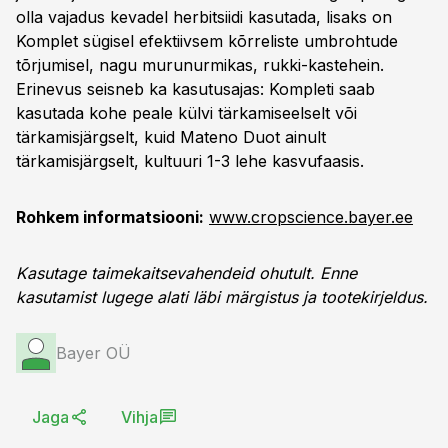
olla vajadus kevadel herbitsiidi kasutada, lisaks on
Komplet sügisel efektiivsem kõrreliste umbrohtude
tõrjumisel, nagu murunurmikas, rukki-kastehein.
Erinevus seisneb ka kasutusajas: Kompleti saab
kasutada kohe peale külvi tärkamiseelselt või
tärkamisjärgselt, kuid Mateno Duot ainult
tärkamisjärgselt, kultuuri 1-3 lehe kasvufaasis.
Rohkem informatsiooni:
www.cropscience.bayer.ee
Kasutage taimekaitsevahendeid ohutult. Enne
kasutamist lugege alati läbi märgistus ja tootekirjeldus.
Bayer OÜ
Jaga
Vihja