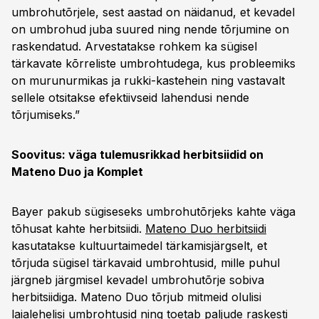
umbrohutõrjele, sest aastad on näidanud, et kevadel
on umbrohud juba suured ning nende tõrjumine on
raskendatud. Arvestatakse rohkem ka sügisel
tärkavate kõrreliste umbrohtudega, kus probleemiks
on murunurmikas ja rukki-kastehein ning vastavalt
sellele otsitakse efektiivseid lahendusi nende
tõrjumiseks.”
Soovitus: väga tulemusrikkad herbitsiidid on
Mateno Duo ja Komplet
Bayer pakub sügiseseks umbrohutõrjeks kahte väga
tõhusat kahte herbitsiidi.
Mateno Duo herbitsiidi
kasutatakse kultuurtaimedel tärkamisjärgselt, et
tõrjuda sügisel tärkavaid umbrohtusid, mille puhul
järgneb järgmisel kevadel umbrohutõrje sobiva
herbitsiidiga. Mateno Duo tõrjub mitmeid olulisi
laialehelisi umbrohtusid ning toetab paljude raskesti