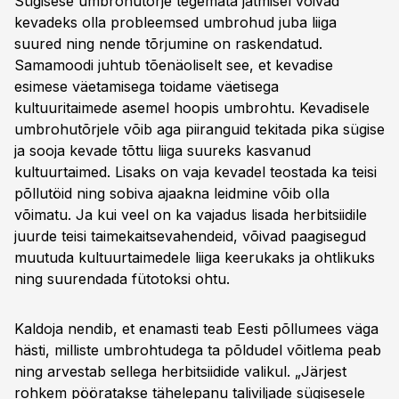
Sügisese umbrohutõrje tegemata jätmisel võivad
kevadeks olla probleemsed umbrohud juba liiga
suured ning nende tõrjumine on raskendatud.
Samamoodi juhtub tõenäoliselt see, et kevadise
esimese väetamisega toidame väetisega
kultuuritaimede asemel hoopis umbrohtu. Kevadisele
umbrohutõrjele võib aga piiranguid tekitada pika sügise
ja sooja kevade tõttu liiga suureks kasvanud
kultuurtaimed. Lisaks on vaja kevadel teostada ka teisi
põllutöid ning sobiva ajaakna leidmine võib olla
võimatu. Ja kui veel on ka vajadus lisada herbitsiidile
juurde teisi taimekaitsevahendeid, võivad paagisegud
muutuda kultuurtaimedele liiga keerukaks ja ohtlikuks
ning suurendada fütotoksi ohtu.
Kaldoja nendib, et enamasti teab Eesti põllumees väga
hästi, milliste umbrohtudega ta põldudel võitlema peab
ning arvestab sellega herbitsiidide valikul. „Järjest
rohkem pööratakse tähelepanu taliviljade sügisesele