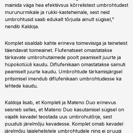
mainida väga hea efektiivsus kõrrelistest umbrohtudest
murunurmikale ja rukki-kasteheinale, sest neid
umbrohtusid saab edukalt tõrjuda ainult sügisel,”
nendib Kaldoja.
Komplet sisaldab kahte erineva toimeviisiga ja teineteist
täiendavat toimeainet. Flufenatseet omastatakse
tärkavate umbrohutaimede poolt peamiselt juurte ja
hüpokotüüli kaudu. Diflufenikaan omastatakse samuti
peamiselt juurte kaudu. Umbrohtude tärkamisjärgsel
pritsimisel imendub diflufenikaan umbrohtudesse ka
lehtede kaudu.
Kaldoja lisab, et Kompleti ja Mateno Duo erinevus
seisneb selles, et Mateno Duo kasutamisel sügisel on
vajalik kevadel teostada uus umbrohutõrje, sest
puudub järelmõju kevadesse. Komplet omab kevadel
järelmõju laialehelistele umbrohtudele ning ei pruugi