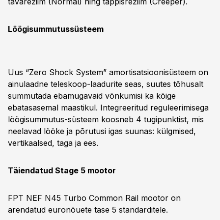
tavarežiim (Normal) ning täppisrežiim (Creeper).
Löögisummutussüsteem
Uus “Zero Shock System” amortisatsioonisüsteem on
ainulaadne teleskoop-laadurite seas, suutes tõhusalt
summutada ebamugavaid võnkumisi ka kõige
ebatasasemal maastikul. Integreeritud reguleerimisega
löögisummutus-süsteem koosneb 4 tugipunktist, mis
neelavad lööke ja põrutusi igas suunas: külgmised,
vertikaalsed, taga ja ees.
Täiendatud Stage 5 mootor
FPT NEF N45 Turbo Common Rail mootor on
arendatud euronõuete tase 5 standarditele.