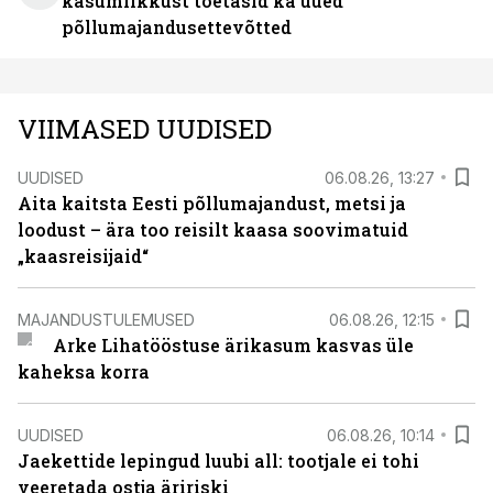
kasumlikkust toetasid ka uued
põllumajandusettevõtted
VIIMASED UUDISED
UUDISED
06.08.26, 13:27
Aita kaitsta Eesti põllumajandust, metsi ja
loodust – ära too reisilt kaasa soovimatuid
„kaasreisijaid“
MAJANDUSTULEMUSED
06.08.26, 12:15
Arke Lihatööstuse ärikasum kasvas üle
kaheksa korra
UUDISED
06.08.26, 10:14
Jaekettide lepingud luubi all: tootjale ei tohi
veeretada ostja äririski