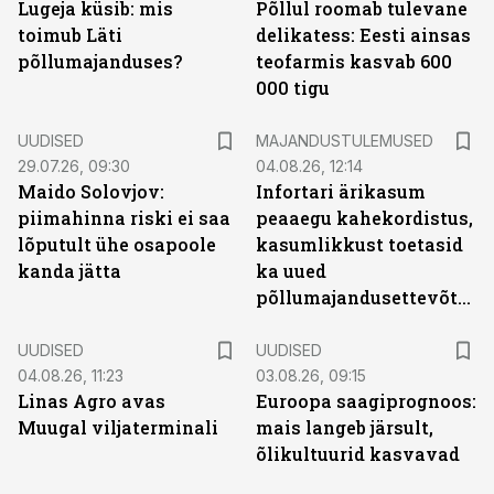
Lugeja küsib: mis
Põllul roomab tulevane
toimub Läti
delikatess: Eesti ainsas
põllumajanduses?
teofarmis kasvab 600
000 tigu
UUDISED
MAJANDUSTULEMUSED
29.07.26, 09:30
04.08.26, 12:14
Maido Solovjov:
Infortari ärikasum
piimahinna riski ei saa
peaaegu kahekordistus,
lõputult ühe osapoole
kasumlikkust toetasid
kanda jätta
ka uued
põllumajandusettevõtted
UUDISED
UUDISED
04.08.26, 11:23
03.08.26, 09:15
Linas Agro avas
Euroopa saagiprognoos:
Muugal viljaterminali
mais langeb järsult,
õlikultuurid kasvavad