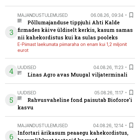
MAJANDUSTULEMUSED
06.08.26, 09:34
Põllumajanduse tippjuhi Ahti Kalde
firmades käive üldiselt kerkis, kasum samas
3
nii kahekordistus kui ka sulas pooleks
E-Piimast laekumata piimaraha on enam kui 1,2 miljonit
eurot
UUDISED
04.08.26, 11:23
4
Linas Agro avas Muugal viljaterminali
UUDISED
05.08.26, 11:17
5
Rahvusvaheline fond paisutab Bioforce’i
kasvu
MAJANDUSTULEMUSED
04.08.26, 12:14
Infortari ärikasum peaaegu kahekordistus,
6