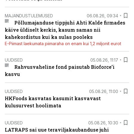
MAJANDUSTULEMUSED
06.08.26, 09:34
Põllumajanduse tippjuhi Ahti Kalde firmades
käive üldiselt kerkis, kasum samas nii
kahekordistus kui ka sulas pooleks
E-Piimast laekumata piimaraha on enam kui 1,2 miljonit eurot
UUDISED
05.08.26, 11:17
Rahvusvaheline fond paisutab Bioforce’i
kasvu
UUDISED
05.08.26, 11:00
HKFoods kasvatas kasumit kasvavast
kulusurvest hoolimata
UUDISED
05.08.26, 10:30
LATRAPS sai uue teraviljakaubanduse juhi