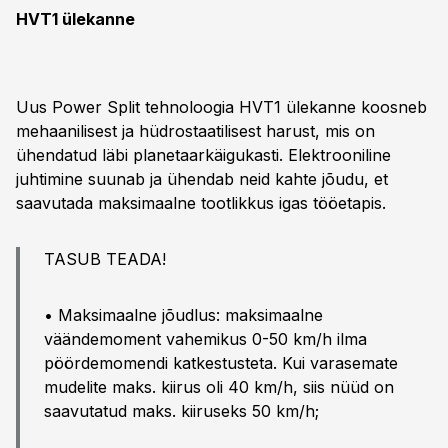
HVT1 ülekanne
Uus Power Split tehnoloogia HVT1 ülekanne koosneb
mehaanilisest ja hüdrostaatilisest harust, mis on
ühendatud läbi planetaarkäigukasti. Elektrooniline
juhtimine suunab ja ühendab neid kahte jõudu, et
saavutada maksimaalne tootlikkus igas tööetapis.
TASUB TEADA!
• Maksimaalne jõudlus: maksimaalne
väändemoment vahemikus 0-50 km/h ilma
pöördemomendi katkestusteta. Kui varasemate
mudelite maks. kiirus oli 40 km/h, siis nüüd on
saavutatud maks. kiiruseks 50 km/h;