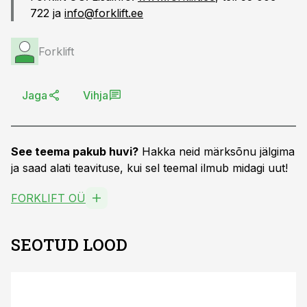
722 ja
info@forklift.ee
Forklift
Jaga
Vihja
See teema pakub huvi?
Hakka neid märksõnu jälgima
ja saad alati teavituse, kui sel teemal ilmub midagi uut!
FORKLIFT OÜ
SEOTUD LOOD
ST