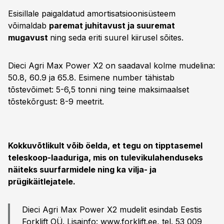
Esisillale paigaldatud amortisatsioonisüsteem
võimaldab
paremat juhitavust ja suuremat
mugavust
ning seda eriti suurel kiirusel sõites.
Dieci Agri Max Power X2 on saadaval kolme mudelina:
50.8, 60.9 ja 65.8. Esimene number tähistab
tõstevõimet: 5-6,5 tonni ning teine maksimaalset
tõstekõrgust: 8-9 meetrit.
Kokkuvõtlikult võib öelda, et tegu on tipptasemel
teleskoop-laaduriga, mis on tulevikulahenduseks
näiteks suurfarmidele ning ka vilja- ja
prügikäitlejatele.
Dieci Agri Max Power X2 mudelit esindab Eestis
Forklift OÜ. Lisainfo:
www.forklift.ee
, tel. 53 009