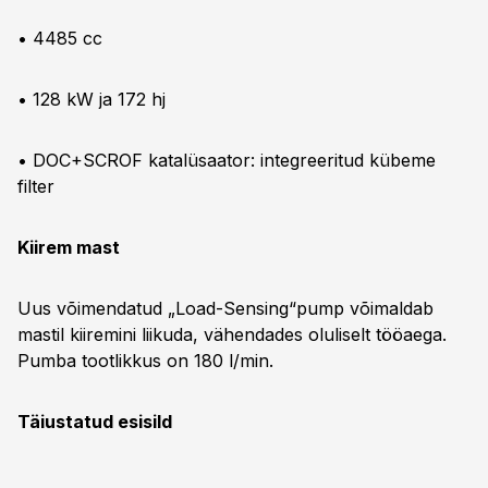
• 4485 cc
• 128 kW ja 172 hj
• DOC+SCROF katalüsaator: integreeritud kübeme
filter
Kiirem mast
Uus võimendatud „Load-Sensing“pump võimaldab
mastil kiiremini liikuda, vähendades oluliselt tööaega.
Pumba tootlikkus on 180 l/min.
Täiustatud esisild