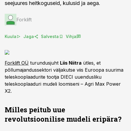
seejuures heitkoguseid, kulusid ja aega.
Forklift
Kuula
Jaga
Salvesta
Vihja
Forklift OÜ
turundusjuht
Liis Niitra
ütles, et
põllumajandussektori väljakutse viis Euroopa suurima
teleskooplaadurite tootja DIECI uuendusliku
teleskooplaaduri mudeli loomiseni – Agri Max Power
X2.
Milles peitub uue
revolutsioonilise mudeli eripära?