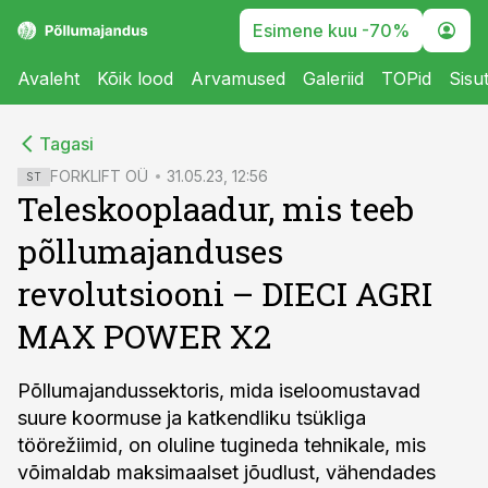
Esimene kuu -70%
Avaleht
Kõik lood
Arvamused
Galeriid
TOPid
Sisu
cebook
cebook
Tagasi
Twitter)
Twitter)
FORKLIFT OÜ
31.05.23, 12:56
ST
Teleskooplaadur, mis teeb
kedIn
kedIn
põllumajanduses
ail
ail
revolutsiooni – DIECI AGRI
k
k
MAX POWER X2
Põllumajandussektoris, mida iseloomustavad
suure koormuse ja katkendliku tsükliga
töörežiimid, on oluline tugineda tehnikale, mis
võimaldab maksimaalset jõudlust, vähendades