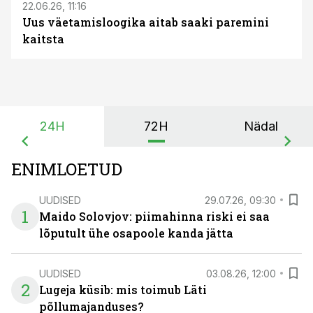
22.06.26, 11:16
Uus väetamisloogika aitab saaki paremini
kaitsta
24H
72H
Nädal
ENIMLOETUD
UUDISED
29.07.26, 09:30
1
Maido Solovjov: piimahinna riski ei saa
lõputult ühe osapoole kanda jätta
UUDISED
03.08.26, 12:00
2
Lugeja küsib: mis toimub Läti
põllumajanduses?