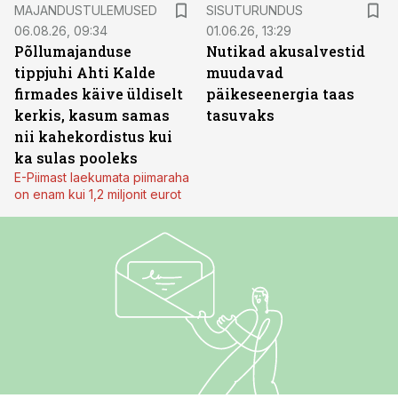
ST
MAJANDUSTULEMUSED
SISUTURUNDUS
06.08.26, 09:34
01.06.26, 13:29
Põllumajanduse
Nutikad akusalvestid
tippjuhi Ahti Kalde
muudavad
firmades käive üldiselt
päikeseenergia taas
kerkis, kasum samas
tasuvaks
nii kahekordistus kui
ka sulas pooleks
E-Piimast laekumata piimaraha
on enam kui 1,2 miljonit eurot