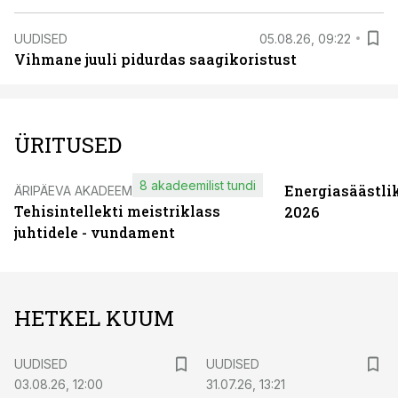
UUDISED
05.08.26, 09:22
Vihmane juuli pidurdas saagikoristust
ÜRITUSED
8 akadeemilist tundi
Energiasäästli
ÄRIPÄEVA AKADEEMIA
Tehisintellekti meistriklass
2026
juhtidele - vundament
HETKEL KUUM
UUDISED
UUDISED
03.08.26, 12:00
31.07.26, 13:21