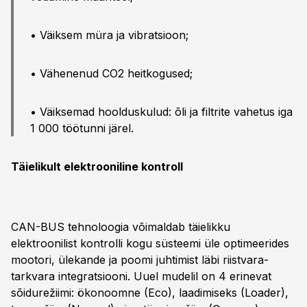
• Väiksem müra ja vibratsioon;
• Vähenenud CO2 heitkogused;
• Väiksemad hoolduskulud: õli ja filtrite vahetus iga
1 000 töötunni järel.
Täielikult elektrooniline kontroll
CAN-BUS tehnoloogia võimaldab täielikku
elektroonilist kontrolli kogu süsteemi üle optimeerides
mootori, ülekande ja poomi juhtimist läbi riistvara-
tarkvara integratsiooni. Uuel mudelil on 4 erinevat
sõidurežiimi: ökonoomne (Eco), laadimiseks (Loader),