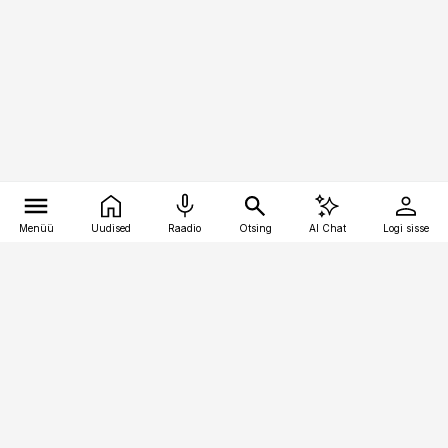
Menüü
Uudised
Raadio
Otsing
AI Chat
Logi sisse
Vana-Lõuna 39/1, 19094 Tallinn
(+372) 667 0111
pollumajandus@pollumajandus.ee
Telli
Reklaam