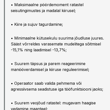
• Maksimaalne pöördemoment ratastel
seisutingimustes ja madalal kiirusel;
• Kiire ja sujuv tagurdamine;
• Minimaalne kütusekulu suurima jõudluse juures.
Sääst võrreldes varasemate mudelitega sõitmisel
-15,1% ning laadimisel -13,7%;
• Suurem täpsus ja parem reageerimine
manööverdamisel ja kiiruse reguleerimisel;
• Operaator saab valida pehmema või
agressiivsema seadistuse iga tööfunktsiooni jaoks;
• Suurem veojõud ratastel: mugavam haagise
vedamine maanteel;