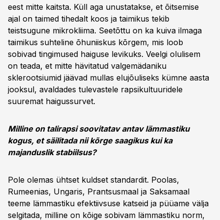
eest mitte kaitsta. Küll aga unustatakse, et õitsemise
ajal on taimed tihedalt koos ja taimikus tekib
teistsugune mikrokliima. Seetõttu on ka kuiva ilmaga
taimikus suhteline õhuniiskus kõrgem, mis loob
sobivad tingimused haiguse levikuks. Veelgi olulisem
on teada, et mitte hävitatud valgemädaniku
sklerootsiumid jäävad mullas elujõuliseks kümne aasta
jooksul, avaldades tulevastele rapsikultuuridele
suuremat haigussurvet.
Milline on talirapsi soovitatav antav lämmastiku
kogus, et säilitada nii kõrge saagikus kui ka
majanduslik stabiilsus?
Pole olemas ühtset kuldset standardit. Poolas,
Rumeenias, Ungaris, Prantsusmaal ja Saksamaal
teeme lämmastiku efektiivsuse katseid ja püüame välja
selgitada, milline on kõige sobivam lämmastiku norm,