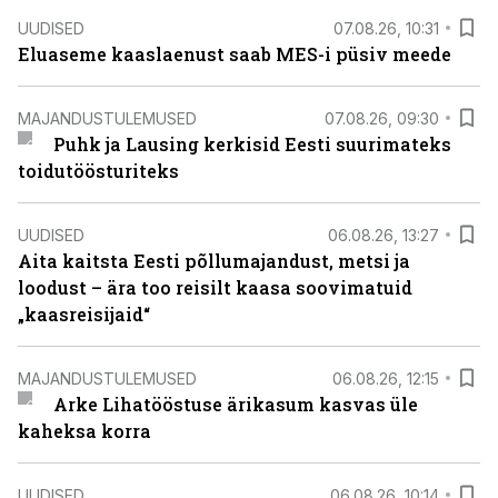
UUDISED
07.08.26, 10:31
Eluaseme kaaslaenust saab MES-i püsiv meede
MAJANDUSTULEMUSED
07.08.26, 09:30
Puhk ja Lausing kerkisid Eesti suurimateks
toidutöösturiteks
UUDISED
06.08.26, 13:27
Aita kaitsta Eesti põllumajandust, metsi ja
loodust – ära too reisilt kaasa soovimatuid
„kaasreisijaid“
MAJANDUSTULEMUSED
06.08.26, 12:15
Arke Lihatööstuse ärikasum kasvas üle
kaheksa korra
UUDISED
06.08.26, 10:14