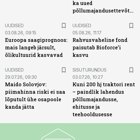
ka uued
põllumajandusettevõtted
UUDISED
UUDISED
03.08.26, 09:15
05.08.26, 11:17
Euroopa saagiprognoos:
Rahvusvaheline fond
mais langeb järsult,
paisutab Bioforce’i
õlikultuurid kasvavad
kasvu
ST
UUDISED
SISUTURUNDUS
29.07.26, 09:30
03.07.26, 10:27
Maido Solovjov:
Kuni 200 hj traktori rent
piimahinna riski ei saa
– paindlik lahendus
lõputult ühe osapoole
põllumajandusse,
kanda jätta
ehitusse ja
teehooldusesse