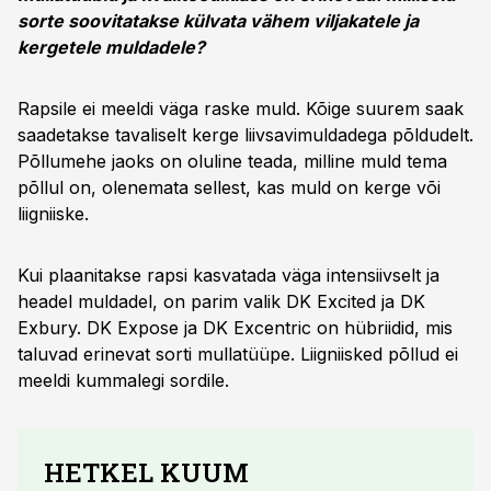
sorte soovitatakse külvata vähem viljakatele ja
kergetele muldadele?
Rapsile ei meeldi väga raske muld. Kõige suurem saak
saadetakse tavaliselt kerge liivsavimuldadega põldudelt.
Põllumehe jaoks on oluline teada, milline muld tema
põllul on, olenemata sellest, kas muld on kerge või
liigniiske.
Kui plaanitakse rapsi kasvatada väga intensiivselt ja
headel muldadel, on parim valik DK Excited ja DK
Exbury. DK Expose ja DK Excentric on hübriidid, mis
taluvad erinevat sorti mullatüüpe. Liigniisked põllud ei
meeldi kummalegi sordile.
HETKEL KUUM