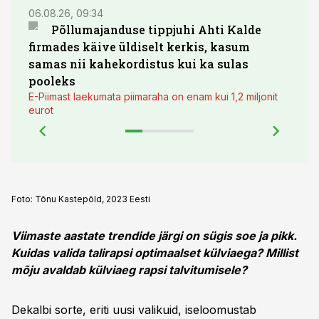
06.08.26, 09:34
03.08.
Põllumajanduse tippjuhi Ahti Kalde
Luge
firmades käive üldiselt kerkis, kasum
põll
samas nii kahekordistus kui ka sulas
pooleks
E-Piimast laekumata piimaraha on enam kui 1,2 miljonit
eurot
Foto:
Tõnu Kastepõld, 2023 Eesti
Viimaste aastate trendide järgi on sügis soe ja pikk.
Kuidas valida talirapsi optimaalset külviaega? Millist
mõju avaldab külviaeg rapsi talvitumisele?
Dekalbi sorte, eriti uusi valikuid, iseloomustab