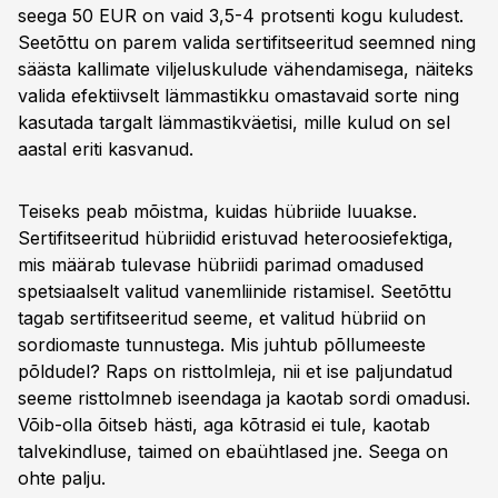
seega 50 EUR on vaid 3,5-4 protsenti kogu kuludest.
Seetõttu on parem valida sertifitseeritud seemned ning
säästa kallimate viljeluskulude vähendamisega, näiteks
valida efektiivselt lämmastikku omastavaid sorte ning
kasutada targalt lämmastikväetisi, mille kulud on sel
aastal eriti kasvanud.
Teiseks peab mõistma, kuidas hübriide luuakse.
Sertifitseeritud hübriidid eristuvad heteroosiefektiga,
mis määrab tulevase hübriidi parimad omadused
spetsiaalselt valitud vanemliinide ristamisel. Seetõttu
tagab sertifitseeritud seeme, et valitud hübriid on
sordiomaste tunnustega. Mis juhtub põllumeeste
põldudel? Raps on risttolmleja, nii et ise paljundatud
seeme risttolmneb iseendaga ja kaotab sordi omadusi.
Võib-olla õitseb hästi, aga kõtrasid ei tule, kaotab
talvekindluse, taimed on ebaühtlased jne. Seega on
ohte palju.