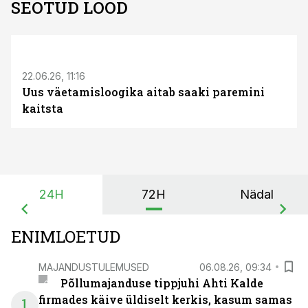
SEOTUD LOOD
ST
22.06.26, 11:16
Uus väetamisloogika aitab saaki paremini
kaitsta
24H
72H
Nädal
ENIMLOETUD
MAJANDUSTULEMUSED
06.08.26, 09:34
Põllumajanduse tippjuhi Ahti Kalde
firmades käive üldiselt kerkis, kasum samas
1