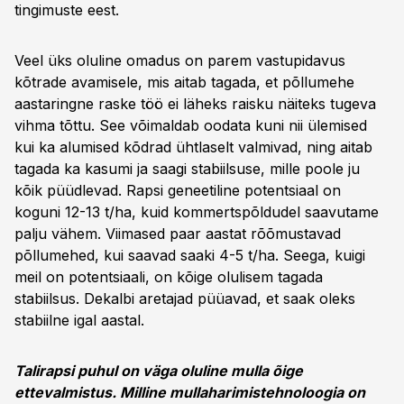
tingimuste eest.
Veel üks oluline omadus on parem vastupidavus
kõtrade avamisele, mis aitab tagada, et põllumehe
aastaringne raske töö ei läheks raisku näiteks tugeva
vihma tõttu. See võimaldab oodata kuni nii ülemised
kui ka alumised kõdrad ühtlaselt valmivad, ning aitab
tagada ka kasumi ja saagi stabiilsuse, mille poole ju
kõik püüdlevad. Rapsi geneetiline potentsiaal on
koguni 12-13 t/ha, kuid kommertspõldudel saavutame
palju vähem. Viimased paar aastat rõõmustavad
põllumehed, kui saavad saaki 4-5 t/ha. Seega, kuigi
meil on potentsiaali, on kõige olulisem tagada
stabiilsus. Dekalbi aretajad püüavad, et saak oleks
stabiilne igal aastal.
Talirapsi puhul on väga oluline mulla õige
ettevalmistus. Milline mullaharimistehnoloogia on