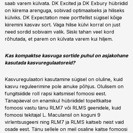
saab varem külvata. DK Excited ja DK Exbury hübriidid
on kiirema arenguga, sobivad optimaalseks ja hiliseks
külviks. DK Expectation meie portfellist sügisel kõige
kiiremini kasvav sort. Väga hilise külvi korral on just
need sordid sobivaim valik. Siiski tahan veel kord
rõhutada, et parem on külvata varem kui hiljem.
Kas kompaktse kasvuga sortide puhul on asjakohane
kasutada kasvuregulaatoreid?
Kasvuregulaatori kasutamine sügisel on oluline, kuid
kasvu reguleerimine pole ainuke põhjus. Olulisem on
fungitsiidide roll rapsi kaitsmisel fomoosi eest.
Tänapäeval on enamikul hübriididel topeltkaitse
fomoosi vastu tänu RLM7 või RLMS geenidele, kuid
fomoosi tekitajal L. Maculansil on koguni 9
virlentsusgeeni ning RLM7 ja RLMS kaitseb neist vaid
osade eest. Tänu sellele on meil osaline kaitse fomoosi