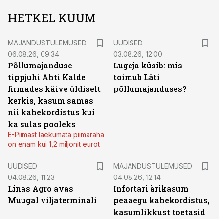
HETKEL KUUM
MAJANDUSTULEMUSED
UUDISED
06.08.26, 09:34
03.08.26, 12:00
Põllumajanduse
Lugeja küsib: mis
tippjuhi Ahti Kalde
toimub Läti
firmades käive üldiselt
põllumajanduses?
kerkis, kasum samas
nii kahekordistus kui
ka sulas pooleks
E-Piimast laekumata piimaraha
on enam kui 1,2 miljonit eurot
UUDISED
MAJANDUSTULEMUSED
04.08.26, 11:23
04.08.26, 12:14
Linas Agro avas
Infortari ärikasum
Muugal viljaterminali
peaaegu kahekordistus,
kasumlikkust toetasid