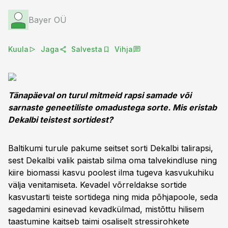
Bayer OÜ
Kuula
Jaga
Salvesta
Vihja
Tänapäeval on turul mitmeid rapsi samade või
sarnaste geneetiliste omadustega sorte. Mis eristab
Dekalbi teistest sortidest?
Baltikumi turule pakume seitset sorti Dekalbi talirapsi,
sest Dekalbi valik paistab silma oma talvekindluse ning
kiire biomassi kasvu poolest ilma tugeva kasvukuhiku
välja venitamiseta. Kevadel võrreldakse sortide
kasvustarti teiste sortidega ning mida põhjapoole, seda
sagedamini esinevad kevadkülmad, mistõttu hilisem
taastumine kaitseb taimi osaliselt stressirohkete