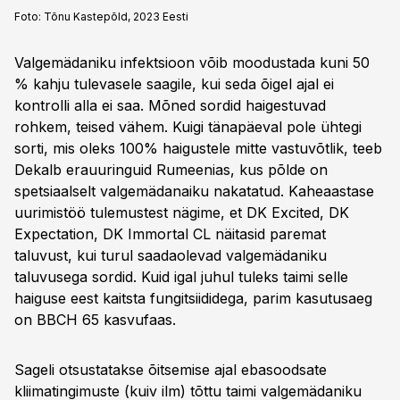
Foto:
Tõnu Kastepõld, 2023 Eesti
Valgemädaniku infektsioon võib moodustada kuni 50
% kahju tulevasele saagile, kui seda õigel ajal ei
kontrolli alla ei saa. Mõned sordid haigestuvad
rohkem, teised vähem. Kuigi tänapäeval pole ühtegi
sorti, mis oleks 100% haigustele mitte vastuvõtlik, teeb
Dekalb erauuringuid Rumeenias, kus põlde on
spetsiaalselt valgemädanaiku nakatatud. Kaheaastase
uurimistöö tulemustest nägime, et DK Excited, DK
Expectation, DK Immortal CL näitasid paremat
taluvust, kui turul saadaolevad valgemädaniku
taluvusega sordid. Kuid igal juhul tuleks taimi selle
haiguse eest kaitsta fungitsiididega, parim kasutusaeg
on BBCH 65 kasvufaas.
Sageli otsustatakse õitsemise ajal ebasoodsate
kliimatingimuste (kuiv ilm) tõttu taimi valgemädaniku