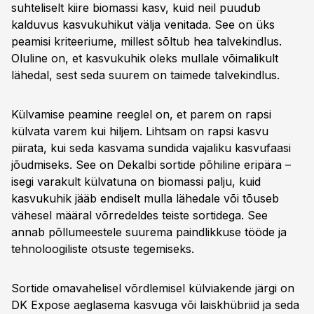
suhteliselt kiire biomassi kasv, kuid neil puudub
kalduvus kasvukuhikut välja venitada. See on üks
peamisi kriteeriume, millest sõltub hea talvekindlus.
Oluline on, et kasvukuhik oleks mullale võimalikult
lähedal, sest seda suurem on taimede talvekindlus.
Külvamise peamine reeglel on, et parem on rapsi
külvata varem kui hiljem. Lihtsam on rapsi kasvu
piirata, kui seda kasvama sundida vajaliku kasvufaasi
jõudmiseks. See on Dekalbi sortide põhiline eripära –
isegi varakult külvatuna on biomassi palju, kuid
kasvukuhik jääb endiselt mulla lähedale või tõuseb
vähesel määral võrredeldes teiste sortidega. See
annab põllumeestele suurema paindlikkuse tööde ja
tehnoloogiliste otsuste tegemiseks.
Sortide omavahelisel võrdlemisel külviakende järgi on
DK Expose aeglasema kasvuga või laiskhübriid ja seda