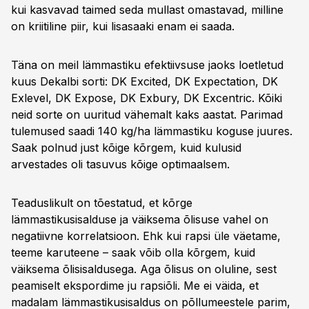
kui kasvavad taimed seda mullast omastavad, milline
on kriitiline piir, kui lisasaaki enam ei saada.
Täna on meil lämmastiku efektiivsuse jaoks loetletud
kuus Dekalbi sorti: DK Excited, DK Expectation, DK
Exlevel, DK Expose, DK Exbury, DK Excentric. Kõiki
neid sorte on uuritud vähemalt kaks aastat. Parimad
tulemused saadi 140 kg/ha lämmastiku koguse juures.
Saak polnud just kõige kõrgem, kuid kulusid
arvestades oli tasuvus kõige optimaalsem.
Teaduslikult on tõestatud, et kõrge
lämmastikusisalduse ja väiksema õlisuse vahel on
negatiivne korrelatsioon. Ehk kui rapsi üle väetame,
teeme karuteene – saak võib olla kõrgem, kuid
väiksema õlisisaldusega. Aga õlisus on oluline, sest
peamiselt ekspordime ju rapsiõli. Me ei väida, et
madalam lämmastikusisaldus on põllumeestele parim,