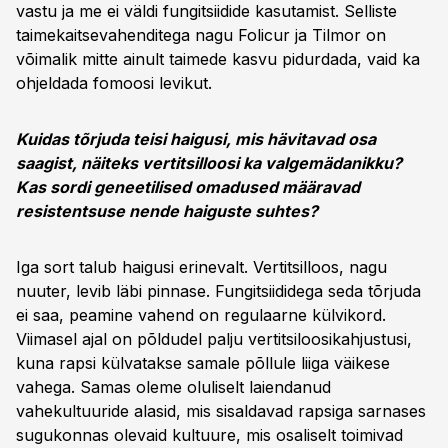
vastu ja me ei väldi fungitsiidide kasutamist. Selliste
taimekaitsevahenditega nagu Folicur ja Tilmor on
võimalik mitte ainult taimede kasvu pidurdada, vaid ka
ohjeldada fomoosi levikut.
Kuidas tõrjuda teisi haigusi, mis hävitavad osa
saagist, näiteks vertitsilloosi ka valgemädanikku?
Kas sordi geneetilised omadused määravad
resistentsuse nende haiguste suhtes?
Iga sort talub haigusi erinevalt. Vertitsilloos, nagu
nuuter, levib läbi pinnase. Fungitsiididega seda tõrjuda
ei saa, peamine vahend on regulaarne külvikord.
Viimasel ajal on põldudel palju vertitsiloosikahjustusi,
kuna rapsi külvatakse samale põllule liiga väikese
vahega. Samas oleme oluliselt laiendanud
vahekultuuride alasid, mis sisaldavad rapsiga sarnases
sugukonnas olevaid kultuure, mis osaliselt toimivad