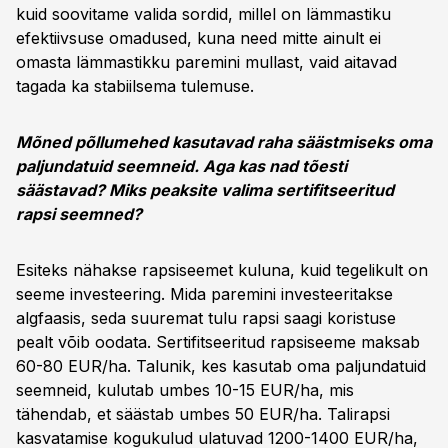
kuid soovitame valida sordid, millel on lämmastiku
efektiivsuse omadused, kuna need mitte ainult ei
omasta lämmastikku paremini mullast, vaid aitavad
tagada ka stabiilsema tulemuse.
Mõned põllumehed kasutavad raha säästmiseks oma
paljundatuid seemneid. Aga kas nad tõesti
säästavad? Miks peaksite valima sertifitseeritud
rapsi seemned?
Esiteks nähakse rapsiseemet kuluna, kuid tegelikult on
seeme investeering. Mida paremini investeeritakse
algfaasis, seda suuremat tulu rapsi saagi koristuse
pealt võib oodata. Sertifitseeritud rapsiseeme maksab
60-80 EUR/ha. Talunik, kes kasutab oma paljundatuid
seemneid, kulutab umbes 10-15 EUR/ha, mis
tähendab, et säästab umbes 50 EUR/ha. Talirapsi
kasvatamise kogukulud ulatuvad 1200-1400 EUR/ha,