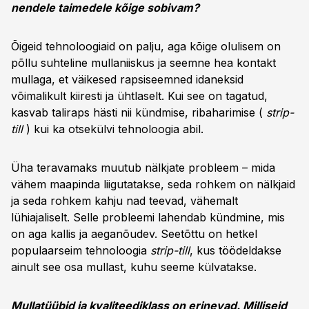
nendele taimedele kõige sobivam?
Õigeid tehnoloogiaid on palju, aga kõige olulisem on
põllu suhteline mullaniiskus ja seemne hea kontakt
mullaga, et väikesed rapsiseemned idaneksid
võimalikult kiiresti ja ühtlaselt. Kui see on tagatud,
kasvab taliraps hästi nii kündmise, ribaharimise (
strip-
till
) kui ka otsekülvi tehnoloogia abil.
Üha teravamaks muutub nälkjate probleem – mida
vähem maapinda liigutatakse, seda rohkem on nälkjaid
ja seda rohkem kahju nad teevad, vähemalt
lühiajaliselt. Selle probleemi lahendab kündmine, mis
on aga kallis ja aeganõudev. Seetõttu on hetkel
populaarseim tehnoloogia
strip-till
, kus töödeldakse
ainult see osa mullast, kuhu seeme külvatakse.
Mullatüübid ja kvaliteediklass on erinevad. Milliseid