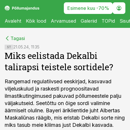
Esimene kuu -70%
Avaleht
Kõik lood
Arvamused
Galeriid
TOPid
Sisu
cebook
cebook
Tagasi
Twitter)
Twitter)
21.05.24, 11:35
ST
Miks eelistada Dekalbi
kedIn
kedIn
talirapsi teistele sortidele?
ail
ail
k
k
Rangemad regulatiivsed eeskirjad, kasvavad
viljeluskulud ja raskesti prognoositavad
ilmastikutingimused pakuvad põllumeestele palju
väljakutseid. Seetõttu on õige sordi valimine
äärmiselt oluline. Bayeri äriklientide juht Albertas
Maskaliūnas räägib, mis eristab Dekalbi sorte ning
miks tasub meie kliimas just Dekalbi kasvada.