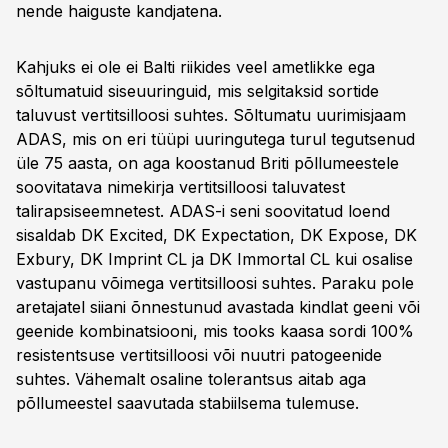
nende haiguste kandjatena.
Kahjuks ei ole ei Balti riikides veel ametlikke ega
sõltumatuid siseuuringuid, mis selgitaksid sortide
taluvust vertitsilloosi suhtes. Sõltumatu uurimisjaam
ADAS, mis on eri tüüpi uuringutega turul tegutsenud
üle 75 aasta, on aga koostanud Briti põllumeestele
soovitatava nimekirja vertitsilloosi taluvatest
talirapsiseemnetest. ADAS-i seni soovitatud loend
sisaldab DK Excited, DK Expectation, DK Expose, DK
Exbury, DK Imprint CL ja DK Immortal CL kui osalise
vastupanu võimega vertitsilloosi suhtes. Paraku pole
aretajatel siiani õnnestunud avastada kindlat geeni või
geenide kombinatsiooni, mis tooks kaasa sordi 100%
resistentsuse vertitsilloosi või nuutri patogeenide
suhtes. Vähemalt osaline tolerantsus aitab aga
põllumeestel saavutada stabiilsema tulemuse.