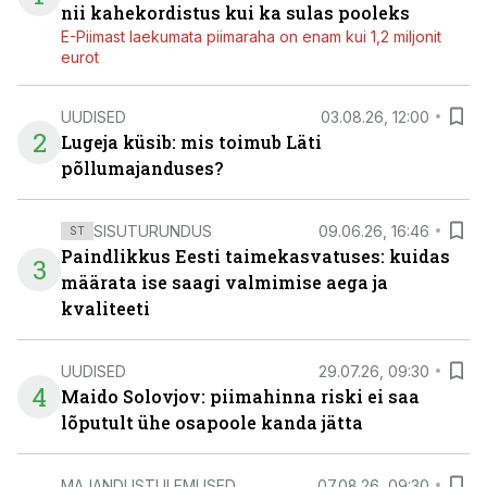
nii kahekordistus kui ka sulas pooleks
E-Piimast laekumata piimaraha on enam kui 1,2 miljonit
eurot
UUDISED
03.08.26, 12:00
2
Lugeja küsib: mis toimub Läti
põllumajanduses?
SISUTURUNDUS
09.06.26, 16:46
ST
Paindlikkus Eesti taimekasvatuses: kuidas
3
määrata ise saagi valmimise aega ja
kvaliteeti
UUDISED
29.07.26, 09:30
4
Maido Solovjov: piimahinna riski ei saa
lõputult ühe osapoole kanda jätta
MAJANDUSTULEMUSED
07.08.26, 09:30