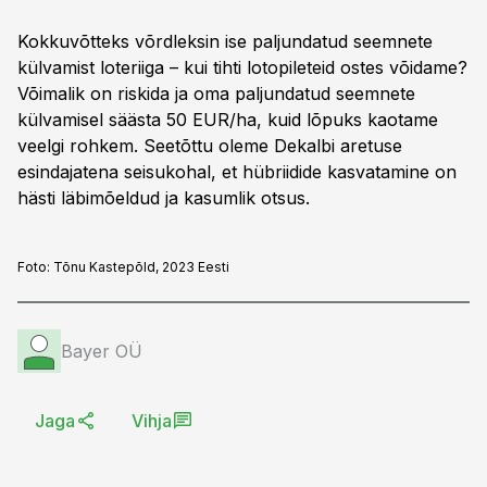
Kokkuvõtteks võrdleksin ise paljundatud seemnete
külvamist loteriiga – kui tihti lotopileteid ostes võidame?
Võimalik on riskida ja oma paljundatud seemnete
külvamisel säästa 50 EUR/ha, kuid lõpuks kaotame
veelgi rohkem. Seetõttu oleme Dekalbi aretuse
esindajatena seisukohal, et hübriidide kasvatamine on
hästi läbimõeldud ja kasumlik otsus.
Foto:
Tõnu Kastepõld, 2023 Eesti
Bayer OÜ
Jaga
Vihja