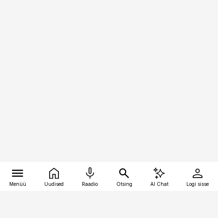
Menüü
Uudised
Raadio
Otsing
AI Chat
Logi sisse