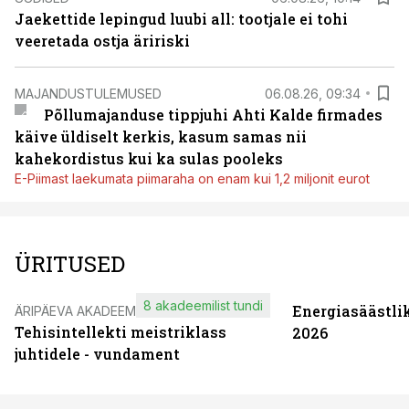
Jaekettide lepingud luubi all: tootjale ei tohi
veeretada ostja äririski
MAJANDUSTULEMUSED
06.08.26, 09:34
Põllumajanduse tippjuhi Ahti Kalde firmades
käive üldiselt kerkis, kasum samas nii
kahekordistus kui ka sulas pooleks
E-Piimast laekumata piimaraha on enam kui 1,2 miljonit eurot
ÜRITUSED
8 akadeemilist tundi
Energiasäästli
ÄRIPÄEVA AKADEEMIA
Tehisintellekti meistriklass
2026
juhtidele - vundament