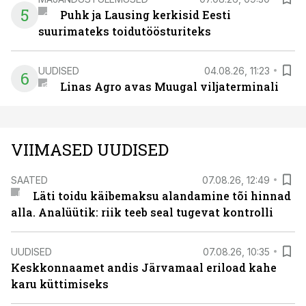
5
Puhk ja Lausing kerkisid Eesti
suurimateks toidutöösturiteks
UUDISED
04.08.26, 11:23
6
Linas Agro avas Muugal viljaterminali
VIIMASED UUDISED
SAATED
07.08.26, 12:49
Läti toidu käibemaksu alandamine tõi hinnad
alla. Analüütik: riik teeb seal tugevat kontrolli
UUDISED
07.08.26, 10:35
Keskkonnaamet andis Järvamaal eriload kahe
karu küttimiseks