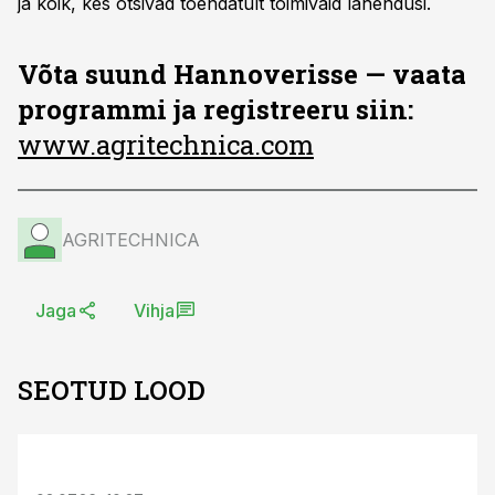
ja kõik, kes otsivad tõendatult toimivaid lahendusi.
Võta suund Hannoverisse — vaata
programmi ja registreeru siin:
www.agritechnica.com
AGRITECHNICA
Jaga
Vihja
SEOTUD LOOD
ST