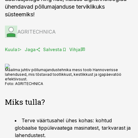
ühendavad põllumajanduse terviklikuks
süsteemiks!
AGRITECHNICA
Kuula
Jaga
Salvesta
Vihja
Maailma juhtiv põllumajandustehnika mess toob Hannoverisse
lahendused, mis tõstavad tootlikkust, kestlikkust ja igapäevatöö
efektiivsust.
Foto:
AGRITECHNICA
Miks tulla?
Terve väärtusahel ühes kohas: kohtud
globaalse tippülevaatega masinatest, tarkvarast ja
lahendustest.