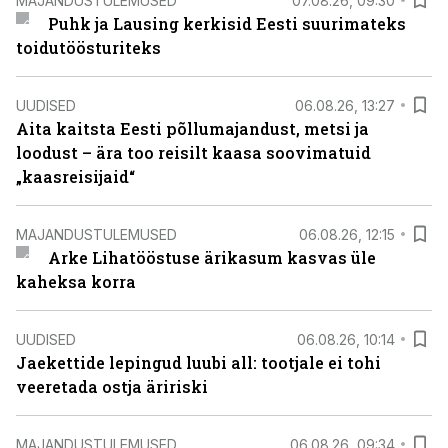
MAJANDUSTULEMUSED
07.08.26, 09:30
Puhk ja Lausing kerkisid Eesti suurimateks
toidutöösturiteks
UUDISED
06.08.26, 13:27
Aita kaitsta Eesti põllumajandust, metsi ja
loodust – ära too reisilt kaasa soovimatuid
„kaasreisijaid“
MAJANDUSTULEMUSED
06.08.26, 12:15
Arke Lihatööstuse ärikasum kasvas üle
kaheksa korra
UUDISED
06.08.26, 10:14
Jaekettide lepingud luubi all: tootjale ei tohi
veeretada ostja äririski
MAJANDUSTULEMUSED
06.08.26, 09:34