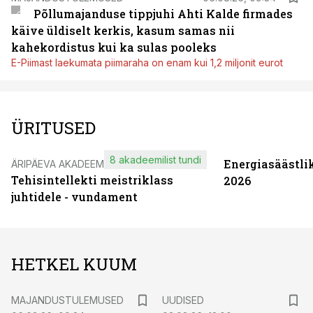
Põllumajanduse tippjuhi Ahti Kalde firmades
käive üldiselt kerkis, kasum samas nii
kahekordistus kui ka sulas pooleks
E-Piimast laekumata piimaraha on enam kui 1,2 miljonit eurot
ÜRITUSED
8 akadeemilist tundi
Energiasäästli
ÄRIPÄEVA AKADEEMIA
Tehisintellekti meistriklass
2026
juhtidele - vundament
HETKEL KUUM
MAJANDUSTULEMUSED
UUDISED