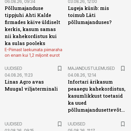
06.08.26, 09:34
03.08.26, 12:00
Põllumajanduse
Lugeja küsib: mis
tippjuhi Ahti Kalde
toimub Läti
firmades käive üldiselt
põllumajanduses?
kerkis, kasum samas
nii kahekordistus kui
ka sulas pooleks
E-Piimast laekumata piimaraha
on enam kui 1,2 miljonit eurot
UUDISED
MAJANDUSTULEMUSED
04.08.26, 11:23
04.08.26, 12:14
Linas Agro avas
Infortari ärikasum
Muugal viljaterminali
peaaegu kahekordistus,
kasumlikkust toetasid
ka uued
põllumajandusettevõtted
UUDISED
UUDISED
03.08.26, 09:15
05.08.26, 11:17