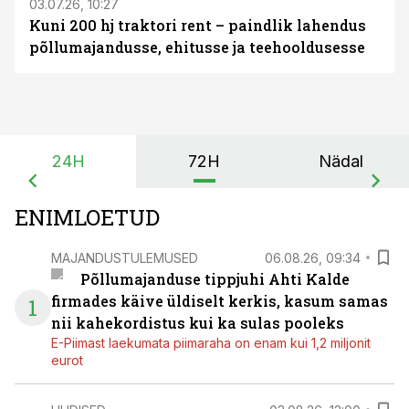
03.07.26, 10:27
Kuni 200 hj traktori rent – paindlik lahendus
põllumajandusse, ehitusse ja teehooldusesse
24H
72H
Nädal
ENIMLOETUD
MAJANDUSTULEMUSED
06.08.26, 09:34
Põllumajanduse tippjuhi Ahti Kalde
firmades käive üldiselt kerkis, kasum samas
1
nii kahekordistus kui ka sulas pooleks
E-Piimast laekumata piimaraha on enam kui 1,2 miljonit
eurot