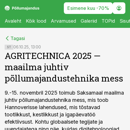
Esimene kuu -70%
Avaleht
Kõik lood
Arvamused
Galeriid
TOPid
Sisu
cebook
cebook
Tagasi
Twitter)
Twitter)
06.10.25, 13:00
ST
AGRITECHNICA 2025 —
kedIn
kedIn
maailma juhtiv
ail
ail
põllumajandustehnika mess
k
k
9.-15. novembril 2025 toimub Saksamaal maailma
juhtiv põllumajandustehnika mess, mis toob
Hannoverisse lahendused, mis tõstavad
tootlikkust, kestlikkust ja igapäevatöö
efektiivsust. Kohtu globaalsete tegijate ja
uuendajatega ning näe, kuidas digitehnoloogiad