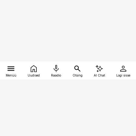
Menüü
Uudised
Raadio
Otsing
AI Chat
Logi sisse
Vana-Lõuna 39/1, 19094 Tallinn
(+372) 667 0111
pollumajandus@pollumajandus.ee