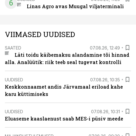
6
Linas Agro avas Muugal viljaterminali
VIIMASED UUDISED
SAATED
07.08.26, 12:49
Läti toidu käibemaksu alandamine tõi hinnad
alla. Analüütik: riik teeb seal tugevat kontrolli
UUDISED
07.08.26, 10:35
Keskkonnaamet andis Järvamaal eriload kahe
karu küttimiseks
UUDISED
07.08.26, 10:31
Eluaseme kaaslaenust saab MES-i püsiv meede