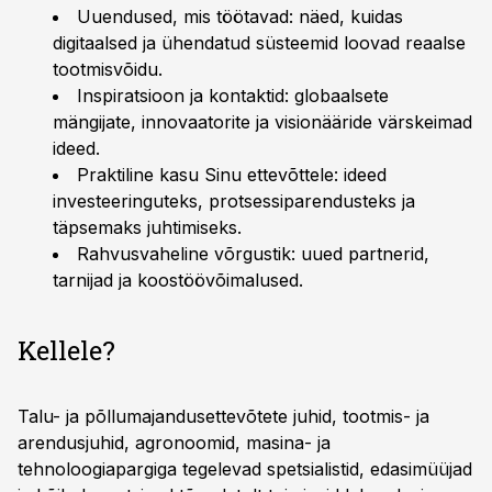
Uuendused, mis töötavad: näed, kuidas
digitaalsed ja ühendatud süsteemid loovad reaalse
tootmisvõidu.
Inspiratsioon ja kontaktid: globaalsete
mängijate, innovaatorite ja visionääride värskeimad
ideed.
Praktiline kasu Sinu ettevõttele: ideed
investeeringuteks, protsessiparendusteks ja
täpsemaks juhtimiseks.
Rahvusvaheline võrgustik: uued partnerid,
tarnijad ja koostöövõimalused.
Kellele?
Talu- ja põllumajandusettevõtete juhid, tootmis- ja
arendusjuhid, agronoomid, masina- ja
tehnoloogiapargiga tegelevad spetsialistid, edasimüüjad