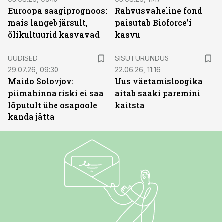
Euroopa saagiprognoos:
Rahvusvaheline fond
mais langeb järsult,
paisutab Bioforce’i
õlikultuurid kasvavad
kasvu
ST
UUDISED
SISUTURUNDUS
29.07.26, 09:30
22.06.26, 11:16
Maido Solovjov:
Uus väetamisloogika
piimahinna riski ei saa
aitab saaki paremini
lõputult ühe osapoole
kaitsta
kanda jätta