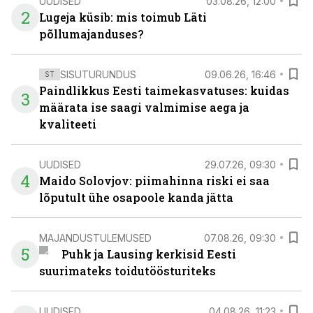
UUDISED
03.08.26, 12:00
2
Lugeja küsib: mis toimub Läti
põllumajanduses?
SISUTURUNDUS
09.06.26, 16:46
ST
Paindlikkus Eesti taimekasvatuses: kuidas
3
määrata ise saagi valmimise aega ja
kvaliteeti
UUDISED
29.07.26, 09:30
4
Maido Solovjov: piimahinna riski ei saa
lõputult ühe osapoole kanda jätta
MAJANDUSTULEMUSED
07.08.26, 09:30
5
Puhk ja Lausing kerkisid Eesti
suurimateks toidutöösturiteks
UUDISED
04.08.26, 11:23