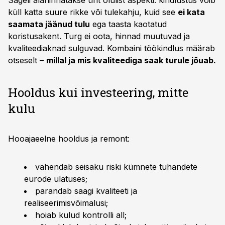
Sageli alahinnatakse üht olulist aspekti: kindlustus võib
küll katta suure rikke või tulekahju, kuid see
ei kata
saamata jäänud tulu
ega taasta kaotatud
koristusakent. Turg ei oota, hinnad muutuvad ja
kvaliteediaknad sulguvad. Kombaini töökindlus määrab
otseselt –
millal ja mis kvaliteediga saak turule jõuab.
Hooldus kui investeering, mitte
kulu
Hooajaeelne hooldus ja remont:
vähendab seisaku riski kümnete tuhandete
eurode ulatuses;
parandab saagi kvaliteeti ja
realiseerimisvõimalusi;
hoiab kulud kontrolli all;