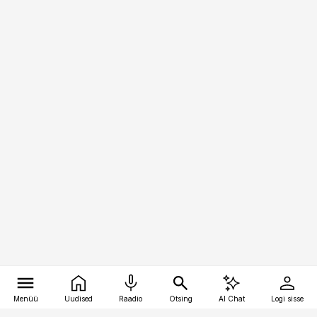
Menüü
Uudised
Raadio
Otsing
AI Chat
Logi sisse