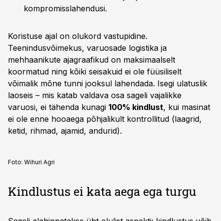
kompromisslahendusi.
Koristuse ajal on olukord vastupidine.
Teenindusvõimekus, varuosade logistika ja
mehhaanikute ajagraafikud on maksimaalselt
koormatud ning kõiki seisakuid ei ole füüsiliselt
võimalik mõne tunni jooksul lahendada. Isegi ulatuslik
laoseis – mis katab valdava osa sageli vajalikke
varuosi, ei tähenda kunagi
100% kindlust
, kui masinat
ei ole enne hooaega põhjalikult kontrollitud (laagrid,
ketid, rihmad, ajamid, andurid).
Foto:
Wihuri Agri
Kindlustus ei kata aega ega turgu