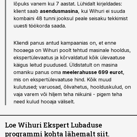
lõpuks vanem kui 7 aastat. Lühidalt kirjeldades:
klient saab
asendusmasina
, kui Wihuri ei suuda
kombaini 48 tunni jooksul peale seisaku tekkimist
uuesti töökorda saada.
Kliendi panus antud kampaanias on, et enne
hooaega on Wihuri poolt tehtud masinale hooldus,
ekspertülevaatus ja kõrvaldatud kõik ülevaatuse
käigus leitud puudused. Üldistatult on masina
omaniku panus oma
meelerahusse 699 eurot
,
mis on ekspertülevaatuse hind. Kõik muud
kulutused; varuosad, õlivahetus, hoolduskulud, on
vaja varem või hiljem teha niikuinii - pigem teha
need kulud hooaja väliselt.
Loe Wihuri Ekspert Lubaduse
programmi kohta lähemalt
siit
.