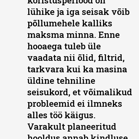
koristusperiood on
lühike ja iga seisak võib
põllumehele kalliks
maksma minna. Enne
hooaega tuleb üle
vaadata nii õlid, filtrid,
tarkvara kui ka masina
üldine tehniline
seisukord, et võimalikud
probleemid ei ilmneks
alles töö käigus.
Varakult planeeritud
hooldus annab kindluse,