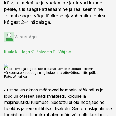
külv, taimekaitse ja väetamine jaotuvad kuude
peale, siis saagi kättesaamine ja realiseerimine
toimub sageli väga lühikese ajavahemiku jooksul –
kõigest 2-4 nädalaga.
Wihuri Agri
Kuula
Jaga
Salvesta
Vihja
Heas korras ja õigesti seadistatud kombain töötab kiiremini,
väiksemate kadudega ning hoiab raha ettevõttes, mitte põllul.
Foto:
Wihuri Agri
Just selles aknas määravad kombaini töökindlus ja
jõudlus otseselt saagi kvaliteedi, koguse ja
majandusliku tulemuse. Seetõttu ei ole hooajaeelne
hooldus ja remont lihtsalt lisakulu. See on riskijuhtimise
tööriist, mille tegelik rahaline mõju võib olla kordades