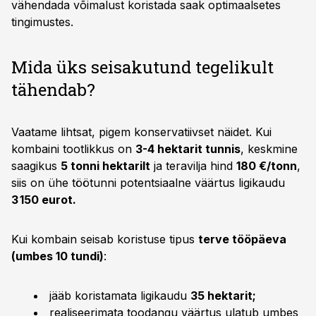
vähendada võimalust koristada saak optimaalsetes
tingimustes.
Mida üks seisakutund tegelikult
tähendab?
Vaatame lihtsat, pigem konservatiivset näidet. Kui
kombaini tootlikkus on
3-4 hektarit tunnis
, keskmine
saagikus
5 tonni hektarilt
ja teravilja hind
180 €/tonn
,
siis on ühe töötunni potentsiaalne väärtus ligikaudu
3 150 eurot.
Kui kombain seisab koristuse tipus
terve tööpäeva
(umbes 10 tundi)
:
jääb koristamata ligikaudu
35 hektarit;
realiseerimata toodangu väärtus ulatub umbes