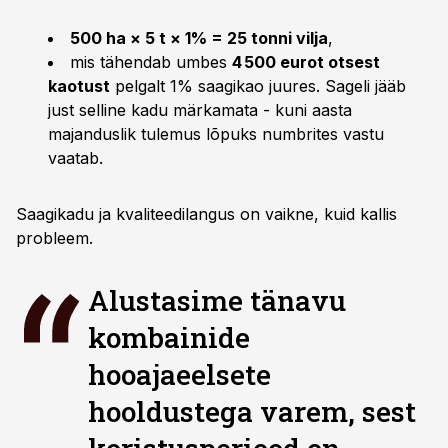
500 ha × 5 t × 1% = 25 tonni vilja
,
mis tähendab umbes
4 500 eurot otsest
kaotust
pelgalt 1% saagikao juures. Sageli jääb
just selline kadu märkamata - kuni aasta
majanduslik tulemus lõpuks numbrites vastu
vaatab.
Saagikadu ja kvaliteedilangus on vaikne, kuid kallis
probleem.
Alustasime tänavu
kombainide
hooajaeelsete
hooldustega varem, sest