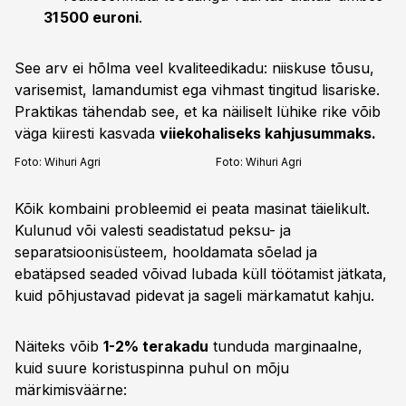
31 500 euroni
.
See arv ei hõlma veel kvaliteedikadu: niiskuse tõusu,
varisemist, lamandumist ega vihmast tingitud lisariske.
Praktikas tähendab see, et ka näiliselt lühike rike võib
väga kiiresti kasvada
viiekohaliseks kahjusummaks.
Foto:
Wihuri Agri
Foto:
Wihuri Agri
Kõik kombaini probleemid ei peata masinat täielikult.
Kulunud või valesti seadistatud peksu- ja
separatsioonisüsteem, hooldamata sõelad ja
ebatäpsed seaded võivad lubada küll töötamist jätkata,
kuid põhjustavad pidevat ja sageli märkamatut kahju.
Näiteks võib
1-2% terakadu
tunduda marginaalne,
kuid suure koristuspinna puhul on mõju
märkimisväärne: