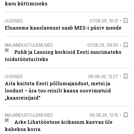
karu küttimiseks
UUDISED
07.08.26, 10:31
Eluaseme kaaslaenust saab MES-i püsiv meede
MAJANDUSTULEMUSED
07.08.26, 09:30
Puhk ja Lausing kerkisid Eesti suurimateks
toidutöösturiteks
UUDISED
06.08.26, 13:27
Aita kaitsta Eesti põllumajandust, metsi ja
loodust – ära too reisilt kaasa soovimatuid
„kaasreisijaid“
MAJANDUSTULEMUSED
06.08.26, 12:15
Arke Lihatööstuse ärikasum kasvas üle
kaheksa korra