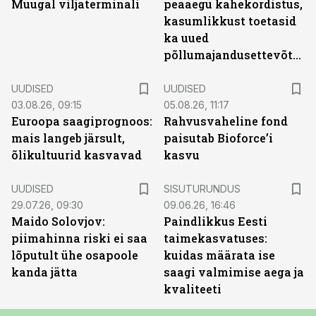
Muugal viljaterminali
peaaegu kahekordistus,
kasumlikkust toetasid
ka uued
põllumajandusettevõtted
UUDISED
UUDISED
03.08.26, 09:15
05.08.26, 11:17
Euroopa saagiprognoos:
Rahvusvaheline fond
mais langeb järsult,
paisutab Bioforce’i
õlikultuurid kasvavad
kasvu
ST
UUDISED
SISUTURUNDUS
29.07.26, 09:30
09.06.26, 16:46
Maido Solovjov:
Paindlikkus Eesti
piimahinna riski ei saa
taimekasvatuses:
lõputult ühe osapoole
kuidas määrata ise
kanda jätta
saagi valmimise aega ja
kvaliteeti