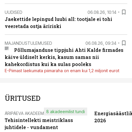
UUDISED
06.08.26, 10:14
Jaekettide lepingud luubi all: tootjale ei tohi
veeretada ostja äririski
MAJANDUSTULEMUSED
06.08.26, 09:34
Põllumajanduse tippjuhi Ahti Kalde firmades
käive üldiselt kerkis, kasum samas nii
kahekordistus kui ka sulas pooleks
E-Piimast laekumata piimaraha on enam kui 1,2 miljonit eurot
ÜRITUSED
8 akadeemilist tundi
Energiasäästli
ÄRIPÄEVA AKADEEMIA
Tehisintellekti meistriklass
2026
juhtidele - vundament