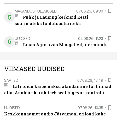
MAJANDUSTULEMUSED
07.08.26, 09:30
5
Puhk ja Lausing kerkisid Eesti
suurimateks toidutöösturiteks
UUDISED
04.08.26, 11:23
6
Linas Agro avas Muugal viljaterminali
VIIMASED UUDISED
SAATED
07.08.26, 12:49
Läti toidu käibemaksu alandamine tõi hinnad
alla. Analüütik: riik teeb seal tugevat kontrolli
UUDISED
07.08.26, 10:35
Keskkonnaamet andis Järvamaal eriload kahe