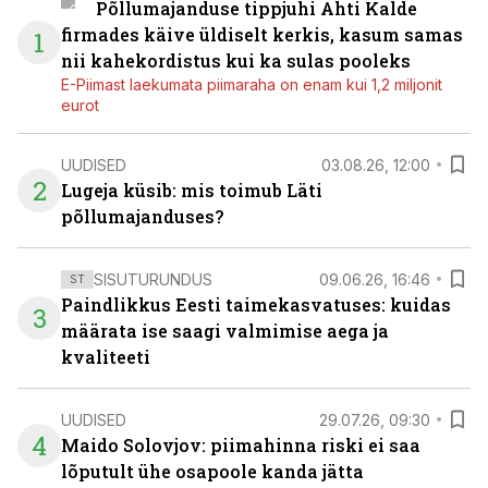
Põllumajanduse tippjuhi Ahti Kalde
firmades käive üldiselt kerkis, kasum samas
1
nii kahekordistus kui ka sulas pooleks
E-Piimast laekumata piimaraha on enam kui 1,2 miljonit
eurot
UUDISED
03.08.26, 12:00
2
Lugeja küsib: mis toimub Läti
põllumajanduses?
SISUTURUNDUS
09.06.26, 16:46
ST
Paindlikkus Eesti taimekasvatuses: kuidas
3
määrata ise saagi valmimise aega ja
kvaliteeti
UUDISED
29.07.26, 09:30
4
Maido Solovjov: piimahinna riski ei saa
lõputult ühe osapoole kanda jätta