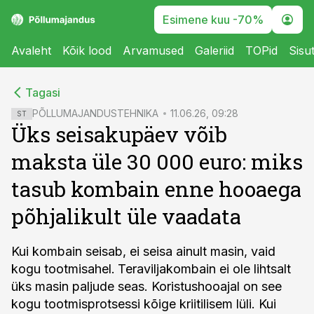
Esimene kuu -70%
Avaleht
Kõik lood
Arvamused
Galeriid
TOPid
Sisu
cebook
cebook
Tagasi
Twitter)
Twitter)
PÕLLUMAJANDUSTEHNIKA
11.06.26, 09:28
ST
Üks seisakupäev võib
kedIn
kedIn
maksta üle 30 000 euro: miks
ail
ail
tasub kombain enne hooaega
k
k
põhjalikult üle vaadata
Kui kombain seisab, ei seisa ainult masin, vaid
kogu tootmisahel.
Teraviljakombain ei ole lihtsalt
üks masin paljude seas. Koristushooajal on see
kogu tootmisprotsessi kõige kriitilisem lüli. Kui