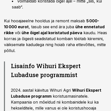
võimaldab koristada õigel ajal – mitte „siis, kui
saab“.
Kui hooajaeelne hooldus ja remont maksab
5 000-
10 000 eurot
, tasub see end ära juba
ühe ennetatud
rikke
või
ühe õigel ajal koristatud päeva
kaudu. Heas
korras ja õigesti seadistatud kombain töötab kiiremini,
väiksemate kadudega ning hoiab raha ettevõttes, mitte
põllul.
Lisainfo Wihuri Ekspert
Lubaduse programmist
2024. aastal käivitus Wihuri Agri
Wihuri Ekspert
Lubaduse programm
koristusmasinatele.
Kampaania on mõeldud nii kombainidele kui ka
hekselditele, mille vanus ei ole koristushooaja