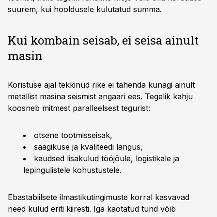
suurem, kui hooldusele kulutatud summa.
Kui kombain seisab, ei seisa ainult
masin
Koristuse ajal tekkinud rike ei tähenda kunagi ainult
metallist masina seismist angaari ees. Tegelik kahju
koosneb mitmest paralleelsest tegurist:
otsene tootmisseisak,
saagikuse ja kvaliteedi langus,
kaudsed lisakulud tööjõule, logistikale ja
lepingulistele kohustustele.
Ebastabiilsete ilmastikutingimuste korral kasvavad
need kulud eriti kiiresti. Iga kaotatud tund võib