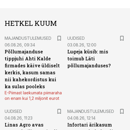
HETKEL KUUM
MAJANDUSTULEMUSED
UUDISED
06.08.26, 09:34
03.08.26, 12:00
Põllumajanduse
Lugeja küsib: mis
tippjuhi Ahti Kalde
toimub Läti
firmades käive üldiselt
põllumajanduses?
kerkis, kasum samas
nii kahekordistus kui
ka sulas pooleks
E-Piimast laekumata piimaraha
on enam kui 1,2 miljonit eurot
UUDISED
MAJANDUSTULEMUSED
04.08.26, 11:23
04.08.26, 12:14
Linas Agro avas
Infortari ärikasum