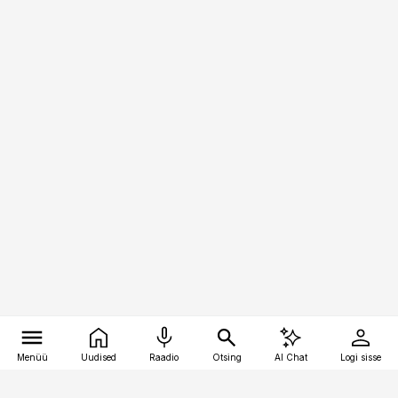
Menüü
Uudised
Raadio
Otsing
AI Chat
Logi sisse