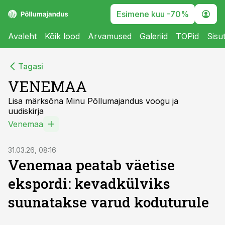
Esimene kuu -70%
Avaleht
Kõik lood
Arvamused
Galeriid
TOPid
Sisu
Tagasi
VENEMAA
Lisa märksõna Minu Põllumajandus voogu ja
uudiskirja
Venemaa
31.03.26, 08:16
Venemaa peatab väetise
ekspordi: kevadkülviks
suunatakse varud koduturule