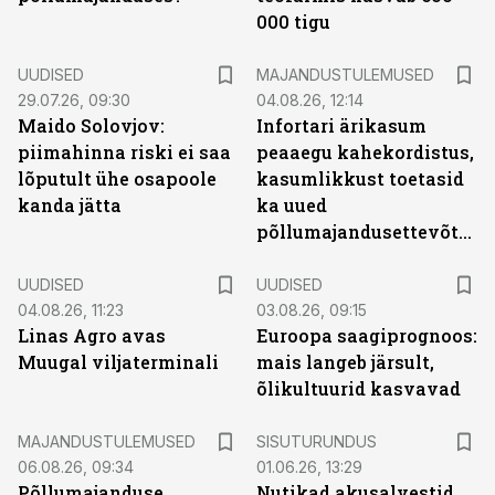
000 tigu
UUDISED
MAJANDUSTULEMUSED
29.07.26, 09:30
04.08.26, 12:14
Maido Solovjov:
Infortari ärikasum
piimahinna riski ei saa
peaaegu kahekordistus,
lõputult ühe osapoole
kasumlikkust toetasid
kanda jätta
ka uued
põllumajandusettevõtted
UUDISED
UUDISED
04.08.26, 11:23
03.08.26, 09:15
Linas Agro avas
Euroopa saagiprognoos:
Muugal viljaterminali
mais langeb järsult,
õlikultuurid kasvavad
ST
MAJANDUSTULEMUSED
SISUTURUNDUS
06.08.26, 09:34
01.06.26, 13:29
Põllumajanduse
Nutikad akusalvestid