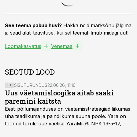
See teema pakub huvi?
Hakka neid märksõnu jälgima
ja saad alati teavituse, kui sel teemal ilmub midagi uut!
Loomakasvatus
Venemaa
SEOTUD LOOD
SISUTURUNDUS
22.06.26, 11:16
ST
Uus väetamisloogika aitab saaki
paremini kaitsta
Eesti põllumajanduses on väetamisstrateegiad liikumas
üha teadlikuma ja paindlikuma suuna poole. Yara on
toonud turule uue väetise YaraMila® NPK 13-5-17,
mille eesmärk on mitte ainult parandada saagikust,