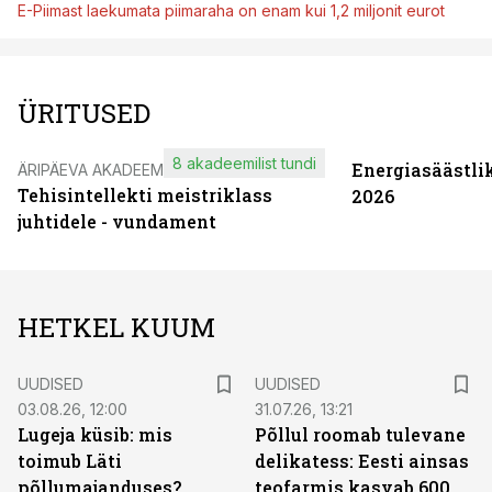
E-Piimast laekumata piimaraha on enam kui 1,2 miljonit eurot
ÜRITUSED
8 akadeemilist tundi
Energiasäästli
ÄRIPÄEVA AKADEEMIA
Tehisintellekti meistriklass
2026
juhtidele - vundament
HETKEL KUUM
UUDISED
UUDISED
03.08.26, 12:00
31.07.26, 13:21
Lugeja küsib: mis
Põllul roomab tulevane
toimub Läti
delikatess: Eesti ainsas
põllumajanduses?
teofarmis kasvab 600