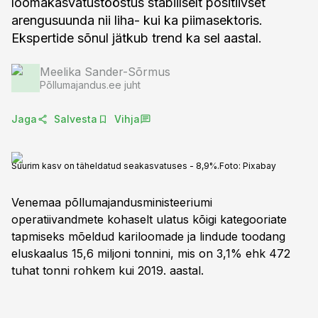
loomakasvatustööstus stabiilselt positiivset
arengusuunda nii liha- kui ka piimasektoris.
Ekspertide sõnul jätkub trend ka sel aastal.
Meelika Sander-Sõrmus
Põllumajandus.ee juht
Jaga
Salvesta
Vihja
Suurim kasv on täheldatud seakasvatuses - 8,9%.
Foto:
Pixabay
Venemaa põllumajandusministeeriumi
operatiivandmete kohaselt ulatus kõigi kategooriate
tapmiseks mõeldud kariloomade ja lindude toodang
eluskaalus 15,6 miljoni tonnini, mis on 3,1% ehk 472
tuhat tonni rohkem kui 2019. aastal.