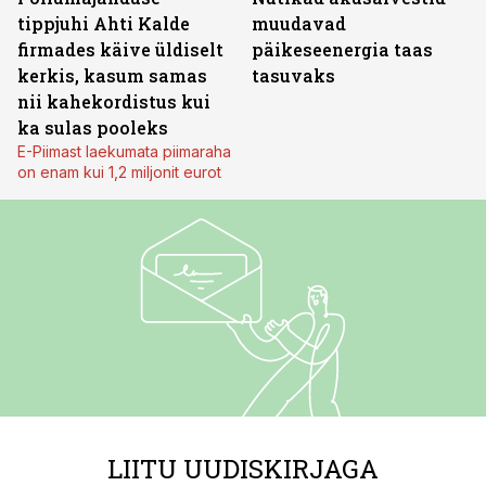
tippjuhi Ahti Kalde
muudavad
firmades käive üldiselt
päikeseenergia taas
kerkis, kasum samas
tasuvaks
nii kahekordistus kui
ka sulas pooleks
E-Piimast laekumata piimaraha
on enam kui 1,2 miljonit eurot
LIITU UUDISKIRJAGA