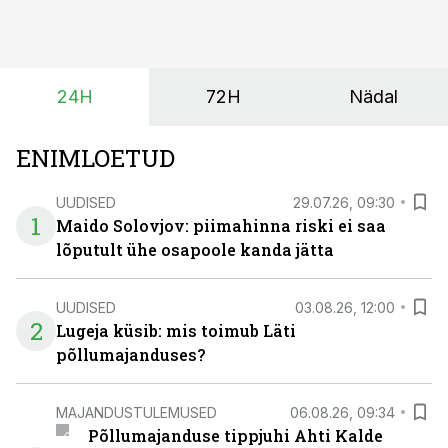
vaid ka muuta põllumeeste mõtteviisi väetamise
ajastuse ja koguste osas.
24H
72H
Nädal
ENIMLOETUD
UUDISED
29.07.26, 09:30
1
Maido Solovjov: piimahinna riski ei saa
lõputult ühe osapoole kanda jätta
UUDISED
03.08.26, 12:00
2
Lugeja küsib: mis toimub Läti
põllumajanduses?
MAJANDUSTULEMUSED
06.08.26, 09:34
Põllumajanduse tippjuhi Ahti Kalde