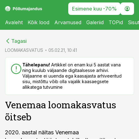
Esimene kuu -70%
Avaleht
Kõik lood
Arvamused
Galeriid
TOPid
Sisu
cebook
Tagasi
Twitter)
LOOMAKASVATUS
05.02.21, 10:41
kedIn
Tähelepanu!
Artikkel on enam kui 5 aastat vana
ning kuulub väljaande digitaalsesse arhiivi.
ail
Väljaanne ei uuenda ega kaasajasta arhiveeritud
sisu, mistõttu võib olla vajalik kaasaegsete
k
allikatega tutvumine
Venemaa loomakasvatus
õitseb
2020. aastal näitas Venemaa