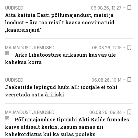
UUDISED
06.08.26, 13:27
Aita kaitsta Eesti põllumajandust, metsi ja
loodust – ära too reisilt kaasa soovimatuid
„kaasreisijaid“
MAJANDUSTULEMUSED
06.08.26, 12:15
Arke Lihatööstuse ärikasum kasvas üle
kaheksa korra
UUDISED
06.08.26, 10:14
Jaekettide lepingud luubi all: tootjale ei tohi
veeretada ostja äririski
MAJANDUSTULEMUSED
06.08.26, 09:34
Põllumajanduse tippjuhi Ahti Kalde firmades
käive üldiselt kerkis, kasum samas nii
kahekordistus kui ka sulas pooleks