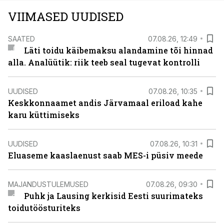
VIIMASED UUDISED
SAATED
07.08.26, 12:49
Läti toidu käibemaksu alandamine tõi hinnad
alla. Analüütik: riik teeb seal tugevat kontrolli
UUDISED
07.08.26, 10:35
Keskkonnaamet andis Järvamaal eriload kahe
karu küttimiseks
UUDISED
07.08.26, 10:31
Eluaseme kaaslaenust saab MES-i püsiv meede
MAJANDUSTULEMUSED
07.08.26, 09:30
Puhk ja Lausing kerkisid Eesti suurimateks
toidutöösturiteks