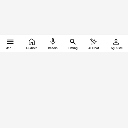
Menüü
Uudised
Raadio
Otsing
AI Chat
Logi sisse
Vana-Lõuna 39/1, 19094 Tallinn
(+372) 667 0111
pollumajandus@pollumajandus.ee
Telli
Reklaam
Firmast