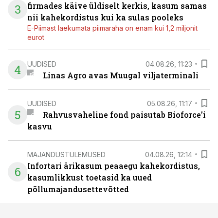
firmades käive üldiselt kerkis, kasum samas
3
nii kahekordistus kui ka sulas pooleks
E-Piimast laekumata piimaraha on enam kui 1,2 miljonit
eurot
UUDISED
04.08.26, 11:23
4
Linas Agro avas Muugal viljaterminali
UUDISED
05.08.26, 11:17
5
Rahvusvaheline fond paisutab Bioforce’i
kasvu
MAJANDUSTULEMUSED
04.08.26, 12:14
Infortari ärikasum peaaegu kahekordistus,
6
kasumlikkust toetasid ka uued
põllumajandusettevõtted