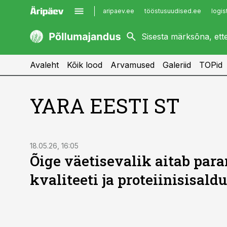
aripaev.ee
tööstusuudised.ee
logis
kaubandus.ee
imelineajalugu.ee
kinnisvarauudised.ee
imelineteadus.ee
Avaleht
Kõik lood
Arvamused
Galeriid
TOPid
YARA EESTI ST
ST
18.05.26, 16:05
Õige väetisevalik aitab para
kvaliteeti ja proteiinisisaldu