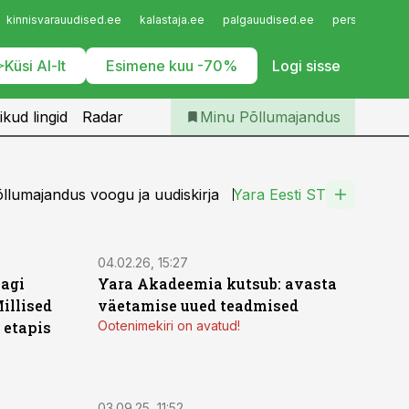
Iseteenindus
kinnisvarauudised.ee
kalastaja.ee
palgauudised.ee
personaliuudi
Telli Põllumajandus
Küsi AI-lt
Esimene kuu -70%
Logi sisse
ikud lingid
Radar
Minu Põllumajandus
llumajandus voogu ja uudiskirja
Yara Eesti ST
ST
04.02.26, 15:27
aagi
Yara Akadeemia kutsub: avasta
illised
väetamise uued teadmised
 etapis
Ootenimekiri on avatud!
ST
03.09.25, 11:52