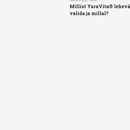
Millist YaraVita® lehevä
valida ja millal?