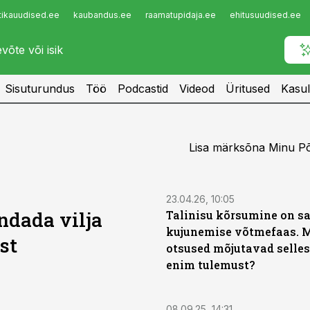
tikauudised.ee
kaubandus.ee
raamatupidaja.ee
ehitusuudised.ee
Infopank
Radar
Sisuturundus
Töö
Podcastid
Videod
Üritused
Kasul
Lisa märksõna Minu Põ
ST
23.04.26, 10:05
ndada vilja
Talinisu kõrsumine on s
kujunemise võtmefaas. M
st
otsused mõjutavad selles
enim tulemust?
ST
08.09.25, 14:31