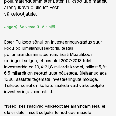
põllumajandusminister Ester Tuiksoo uue maaelu
arengukava olulisust Eesti
väiketootjatele.
Jaga
Salvesta
Vihja
Ester Tuiksoo sõnul on investeeringuvajadus suur
kogu põllumajandussektoris, teatas
põllumajandusministeerium. Eesti Maaülikooli
uuringust selgub, et aastatel 2007-2013 tuleb
investeerida ca 19,4-21,8 miljardit krooni, millest 5,8-
6,5 miljardit on seotud uute nõuetega, ülejäänud aga
1990. aastatel tegemata investeeringute mõjuga.
Tuiksoo sõnul on kohatu rääkida vaid väiketootjate
investeeringuvajadustest.
“Need, kes räägivad väiketootjate alahindamisest, ei
ole endale ilmselt selgeks teinud uue maaelu