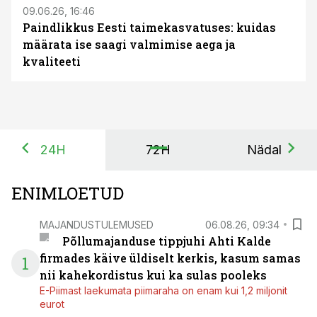
09.06.26, 16:46
Paindlikkus Eesti taimekasvatuses: kuidas
määrata ise saagi valmimise aega ja
kvaliteeti
24H
72H
Nädal
ENIMLOETUD
MAJANDUSTULEMUSED
06.08.26, 09:34
Põllumajanduse tippjuhi Ahti Kalde
firmades käive üldiselt kerkis, kasum samas
1
nii kahekordistus kui ka sulas pooleks
E-Piimast laekumata piimaraha on enam kui 1,2 miljonit
eurot