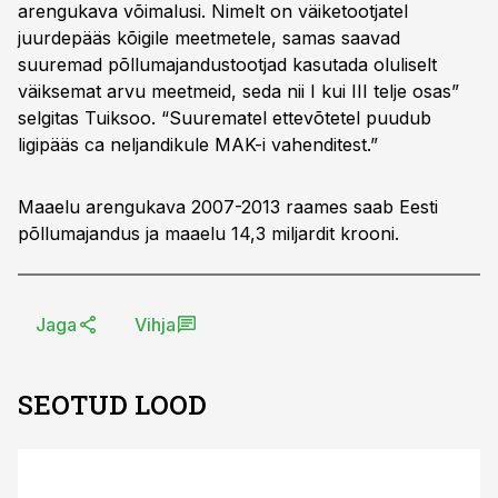
arengukava võimalusi. Nimelt on väiketootjatel
juurdepääs kõigile meetmetele, samas saavad
suuremad põllumajandustootjad kasutada oluliselt
väiksemat arvu meetmeid, seda nii I kui III telje osas”
selgitas Tuiksoo. “Suurematel ettevõtetel puudub
ligipääs ca neljandikule MAK-i vahenditest.”
Maaelu arengukava 2007-2013 raames saab Eesti
põllumajandus ja maaelu 14,3 miljardit krooni.
Jaga
Vihja
SEOTUD LOOD
ST