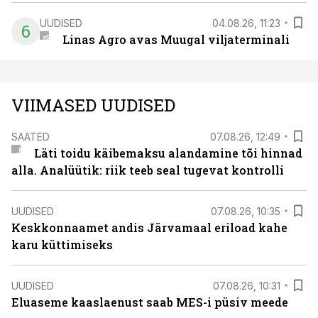
UUDISED
04.08.26, 11:23
6
Linas Agro avas Muugal viljaterminali
VIIMASED UUDISED
SAATED
07.08.26, 12:49
Läti toidu käibemaksu alandamine tõi hinnad
alla. Analüütik: riik teeb seal tugevat kontrolli
UUDISED
07.08.26, 10:35
Keskkonnaamet andis Järvamaal eriload kahe
karu küttimiseks
UUDISED
07.08.26, 10:31
Eluaseme kaaslaenust saab MES-i püsiv meede