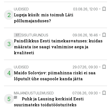
UUDISED
03.08.26, 12:00
2
Lugeja küsib: mis toimub Läti
põllumajanduses?
SISUTURUNDUS
09.06.26, 16:46
ST
Paindlikkus Eesti taimekasvatuses: kuidas
3
määrata ise saagi valmimise aega ja
kvaliteeti
UUDISED
29.07.26, 09:30
4
Maido Solovjov: piimahinna riski ei saa
lõputult ühe osapoole kanda jätta
MAJANDUSTULEMUSED
07.08.26, 09:30
5
Puhk ja Lausing kerkisid Eesti
suurimateks toidutöösturiteks