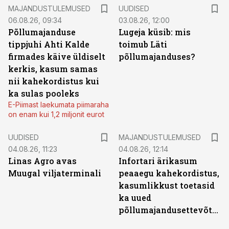
MAJANDUSTULEMUSED
UUDISED
06.08.26, 09:34
03.08.26, 12:00
Põllumajanduse
Lugeja küsib: mis
tippjuhi Ahti Kalde
toimub Läti
firmades käive üldiselt
põllumajanduses?
kerkis, kasum samas
nii kahekordistus kui
ka sulas pooleks
E-Piimast laekumata piimaraha
on enam kui 1,2 miljonit eurot
UUDISED
MAJANDUSTULEMUSED
04.08.26, 11:23
04.08.26, 12:14
Linas Agro avas
Infortari ärikasum
Muugal viljaterminali
peaaegu kahekordistus,
kasumlikkust toetasid
ka uued
põllumajandusettevõtted