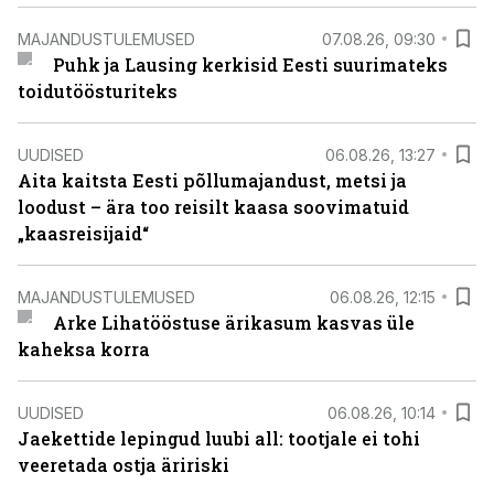
MAJANDUSTULEMUSED
07.08.26, 09:30
Puhk ja Lausing kerkisid Eesti suurimateks
toidutöösturiteks
UUDISED
06.08.26, 13:27
Aita kaitsta Eesti põllumajandust, metsi ja
loodust – ära too reisilt kaasa soovimatuid
„kaasreisijaid“
MAJANDUSTULEMUSED
06.08.26, 12:15
Arke Lihatööstuse ärikasum kasvas üle
kaheksa korra
UUDISED
06.08.26, 10:14
Jaekettide lepingud luubi all: tootjale ei tohi
veeretada ostja äririski