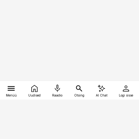
Menüü
Uudised
Raadio
Otsing
AI Chat
Logi sisse
Vana-Lõuna 39/1, 19094 Tallinn
(+372) 667 0111