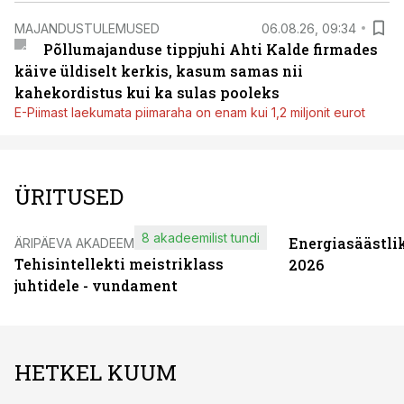
MAJANDUSTULEMUSED
06.08.26, 09:34
Põllumajanduse tippjuhi Ahti Kalde firmades
käive üldiselt kerkis, kasum samas nii
kahekordistus kui ka sulas pooleks
E-Piimast laekumata piimaraha on enam kui 1,2 miljonit eurot
ÜRITUSED
8 akadeemilist tundi
Energiasäästli
ÄRIPÄEVA AKADEEMIA
Tehisintellekti meistriklass
2026
juhtidele - vundament
HETKEL KUUM