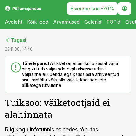
Esimene kuu -70%
Avaleht
Kõik lood
Arvamused
Galeriid
TOPid
Sisu
cebook
cebook
Tagasi
Twitter)
Twitter)
22.11.06, 14:46
kedIn
kedIn
Tähelepanu!
Artikkel on enam kui 5 aastat vana
ning kuulub väljaande digitaalsesse arhiivi.
ail
ail
Väljaanne ei uuenda ega kaasajasta arhiveeritud
sisu, mistõttu võib olla vajalik kaasaegsete
k
k
allikatega tutvumine
Tuiksoo: väiketootjaid ei
alahinnata
Riigikogu infotunnis esinedes rõhutas