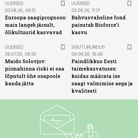
UUDISED
UUDISED
03.08.26, 09:15
05.08.26, 11:17
Euroopa saagiprognoos:
Rahvusvaheline fond
mais langeb järsult,
paisutab Bioforce’i
õlikultuurid kasvavad
kasvu
ST
UUDISED
SISUTURUNDUS
29.07.26, 09:30
09.06.26, 16:46
Maido Solovjov:
Paindlikkus Eesti
piimahinna riski ei saa
taimekasvatuses:
lõputult ühe osapoole
kuidas määrata ise
kanda jätta
saagi valmimise aega ja
kvaliteeti