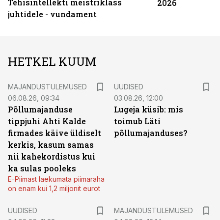
Tehisintellekti meistriklass
2026
juhtidele - vundament
HETKEL KUUM
MAJANDUSTULEMUSED
UUDISED
06.08.26, 09:34
03.08.26, 12:00
Põllumajanduse
Lugeja küsib: mis
tippjuhi Ahti Kalde
toimub Läti
firmades käive üldiselt
põllumajanduses?
kerkis, kasum samas
nii kahekordistus kui
ka sulas pooleks
E-Piimast laekumata piimaraha
on enam kui 1,2 miljonit eurot
UUDISED
MAJANDUSTULEMUSED