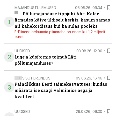
MAJANDUSTULEMUSED
06.08.26, 09:34
Põllumajanduse tippjuhi Ahti Kalde
firmades käive üldiselt kerkis, kasum samas
1
nii kahekordistus kui ka sulas pooleks
E-Piimast laekumata piimaraha on enam kui 1,2 miljonit
eurot
UUDISED
03.08.26, 12:00
2
Lugeja küsib: mis toimub Läti
põllumajanduses?
SISUTURUNDUS
09.06.26, 16:46
ST
Paindlikkus Eesti taimekasvatuses: kuidas
3
määrata ise saagi valmimise aega ja
kvaliteeti
UUDISED
29.07.26, 09:30