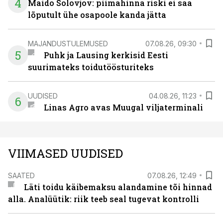
4
Maido Solovjov: piimahinna riski ei saa
lõputult ühe osapoole kanda jätta
MAJANDUSTULEMUSED
07.08.26, 09:30
5
Puhk ja Lausing kerkisid Eesti
suurimateks toidutöösturiteks
UUDISED
04.08.26, 11:23
6
Linas Agro avas Muugal viljaterminali
VIIMASED UUDISED
SAATED
07.08.26, 12:49
Läti toidu käibemaksu alandamine tõi hinnad
alla. Analüütik: riik teeb seal tugevat kontrolli