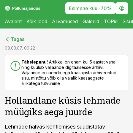
Esimene kuu -70%
Avaleht
Kõik lood
Arvamused
Galeriid
TOPid
Sisu
cebook
cebook
Tagasi
Twitter)
Twitter)
09.03.07, 09:22
kedIn
kedIn
Tähelepanu!
Artikkel on enam kui 5 aastat vana
ning kuulub väljaande digitaalsesse arhiivi.
ail
ail
Väljaanne ei uuenda ega kaasajasta arhiveeritud
sisu, mistõttu võib olla vajalik kaasaegsete
k
k
allikatega tutvumine
Hollandlane küsis lehmade
müügiks aega juurde
Lehmade halvas kohtlemises süüdistatav