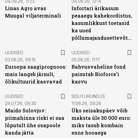
04.08.26, 11:23
04.08.26, 12:14
Linas Agro avas
Infortari ärikasum
Muugal viljaterminali
peaaegu kahekordistus,
kasumlikkust toetasid
ka uued
põllumajandusettevõtted
UUDISED
UUDISED
03.08.26, 09:15
05.08.26, 11:17
Euroopa saagiprognoos:
Rahvusvaheline fond
mais langeb järsult,
paisutab Bioforce’i
õlikultuurid kasvavad
kasvu
ST
UUDISED
SISUTURUNDUS
29.07.26, 09:30
11.06.26, 09:28
Maido Solovjov:
Üks seisakupäev võib
piimahinna riski ei saa
maksta üle 30 000 euro:
lõputult ühe osapoole
miks tasub kombain
kanda jätta
enne hooaega