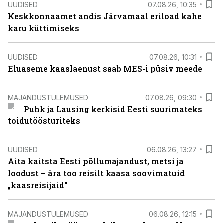
UUDISED
07.08.26, 10:35
Keskkonnaamet andis Järvamaal eriload kahe
karu küttimiseks
UUDISED
07.08.26, 10:31
Eluaseme kaaslaenust saab MES-i püsiv meede
MAJANDUSTULEMUSED
07.08.26, 09:30
Puhk ja Lausing kerkisid Eesti suurimateks
toidutöösturiteks
UUDISED
06.08.26, 13:27
Aita kaitsta Eesti põllumajandust, metsi ja
loodust – ära too reisilt kaasa soovimatuid
„kaasreisijaid“
MAJANDUSTULEMUSED
06.08.26, 12:15