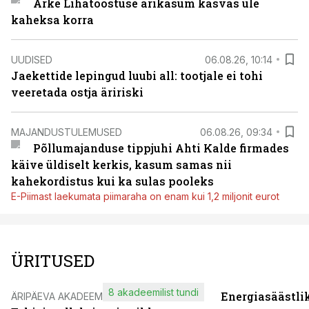
Arke Lihatööstuse ärikasum kasvas üle
kaheksa korra
UUDISED
06.08.26, 10:14
Jaekettide lepingud luubi all: tootjale ei tohi
veeretada ostja äririski
MAJANDUSTULEMUSED
06.08.26, 09:34
Põllumajanduse tippjuhi Ahti Kalde firmades
käive üldiselt kerkis, kasum samas nii
kahekordistus kui ka sulas pooleks
E-Piimast laekumata piimaraha on enam kui 1,2 miljonit eurot
ÜRITUSED
8 akadeemilist tundi
Energiasäästli
ÄRIPÄEVA AKADEEMIA