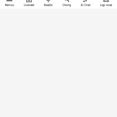
Menüü
Uudised
Raadio
Otsing
AI Chat
Logi sisse
Vana-Lõuna 39/1, 19094 Tallinn
(+372) 667 0111
pollumajandus@pollumajandus.ee
Telli
Reklaam
Firmast
Sisu kasutamisõigused
Ajakirjaniku
eetikakoodeks
Üldtingimused
Privaatsustingimused
Küpsiste poliitika
KKK
Eesti Meediaettevõtete
Eelistuste haldamine
Liit