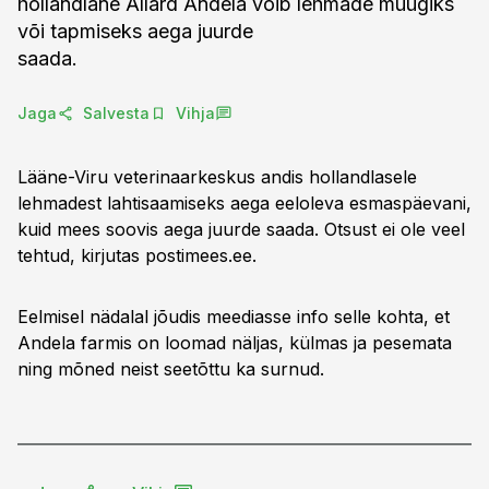
hollandlane Allard Andela võib lehmade müügiks
või tapmiseks aega juurde
saada.
Jaga
Salvesta
Vihja
Lääne-Viru veterinaarkeskus andis hollandlasele
lehmadest lahtisaamiseks aega eeloleva esmaspäevani,
kuid mees soovis aega juurde saada. Otsust ei ole veel
tehtud, kirjutas postimees.ee.
Eelmisel nädalal jõudis meediasse info selle kohta, et
Andela farmis on loomad näljas, külmas ja pesemata
ning mõned neist seetõttu ka surnud.