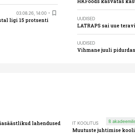
HKFoods kasvatas kas
03.08.26, 14:00
UUDISED
al ligi 15 protsenti
LATRAPS sai uue teravi
UUDISED
Vihmane juuli pidurdas
8 akadeemilis
iasäästlikud lahendused
IT KOOLITUS
Muutuste juhtimise kooli