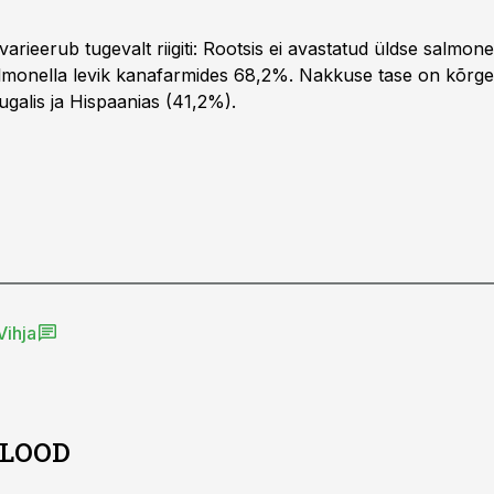
varieerub tugevalt riigiti: Rootsis ei avastatud üldse salmone
almonella levik kanafarmides 68,2%. Nakkuse tase on kõrg
ugalis ja Hispaanias (41,2%).
Vihja
 LOOD