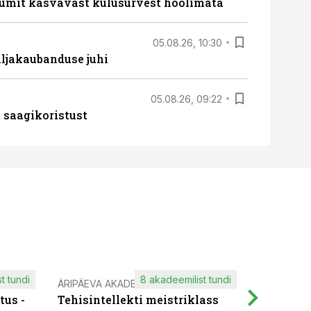
umit kasvavast kulusurvest hoolimata
05.08.26, 10:30
ljakaubanduse juhi
05.08.26, 09:22
 saagikoristust
t tundi
8 akadeemilist tundi
ÄRIPÄEVA AKADEEMIA
IT KOOLIT
tus -
Tehisintellekti meistriklass
Muutuste