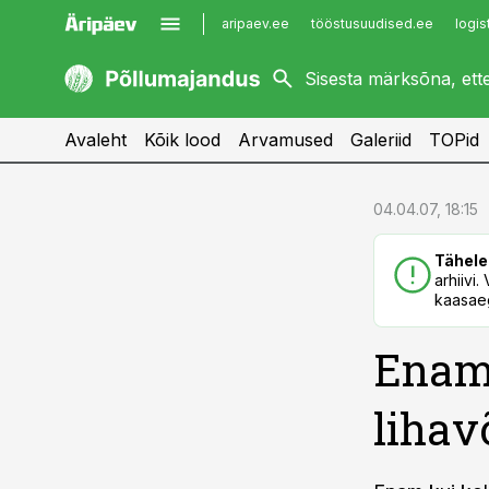
aripaev.ee
tööstusuudised.ee
logis
kaubandus.ee
imelineajalugu.ee
kinnisvarauudised.ee
imelineteadus.ee
Avaleht
Kõik lood
Arvamused
Galeriid
TOPid
cebook
cebook
04.04.07, 18:15
Twitter)
Twitter)
Tähele
kedIn
kedIn
arhiivi
kaasaeg
ail
ail
Enam 
k
k
lihav