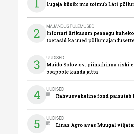
1
Lugeja küsib: mis toimub Läti põll
MAJANDUSTULEMUSED
2
Infortari ärikasum peaaegu kaheko
toetasid ka uued põllumajandusett
UUDISED
3
Maido Solovjov: piimahinna riski ei
osapoole kanda jätta
UUDISED
4
Rahvusvaheline fond paisutab B
UUDISED
5
Linas Agro avas Muugal viljate