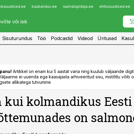
tikauudised.ee
kaubandus.ee
raamatupidaja.ee
ehitusuudised.ee
Infopank
Radar
Sisuturundus
Töö
Podcastid
Videod
Üritused
Kasul
panu!
Artikkel on enam kui 5 aastat vana ning kuulub väljaande digi
. Väljaanne ei uuenda ega kaasajasta arhiveeritud sisu, mistõttu võib ol
sete allikatega tutvumine
kui kolmandikus Eesti
õttemunades on salmone