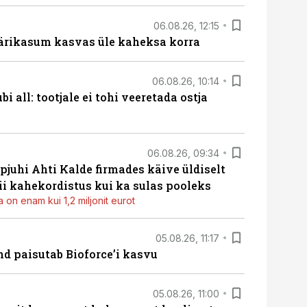
06.08.26, 12:15
ärikasum kasvas üle kaheksa korra
06.08.26, 10:14
i all: tootjale ei tohi veeretada ostja
06.08.26, 09:34
pjuhi Ahti Kalde firmades käive üldiselt
i kahekordistus kui ka sulas pooleks
 on enam kui 1,2 miljonit eurot
05.08.26, 11:17
d paisutab Bioforce’i kasvu
05.08.26, 11:00