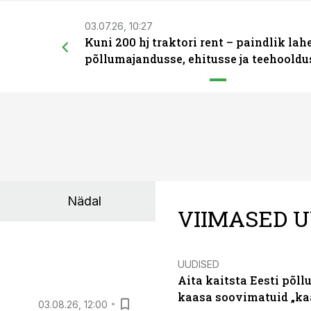
03.07.26, 10:27
Kuni 200 hj traktori rent – paindlik la
põllumajandusse, ehitusse ja teehooldu
Nädal
VIIMASED U
UUDISED
Aita kaitsta Eesti põllu
kaasa soovimatuid „kaa
03.08.26, 12:00