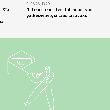
01.06.26, 13:29
: ELi
Nutikad akusalvestid muudavad
päikeseenergia taas tasuvaks
ia