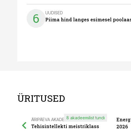
UUDISED
6
Piima hind langes esimesel poolaast
ÜRITUSED
8 akadeemilist tundi
Energ
ÄRIPÄEVA AKADEEMIA
Tehisintellekti meistriklass
2026