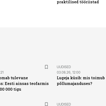
praktilised tööriistad
UUDISED
:21
03.08.26, 12:00
oomab tulevane
Lugeja küsib: mis toimub 
s: Eesti ainsas teofarmis
põllumajanduses?
00 000 tigu
UUDISED