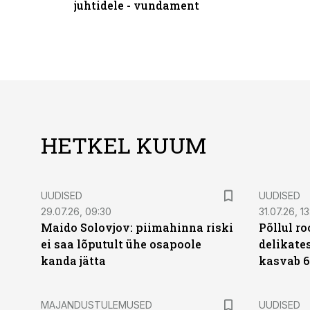
juhtidele - vundament
HETKEL KUUM
UUDISED
UUDISED
29.07.26, 09:30
31.07.26, 13
Maido Solovjov: piimahinna riski
Põllul r
ei saa lõputult ühe osapoole
delikates
kanda jätta
kasvab 6
MAJANDUSTULEMUSED
UUDISED