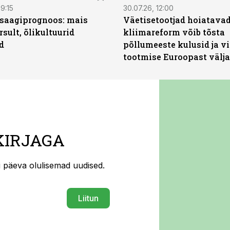
9:15
30.07.26, 12:00
saagiprognoos: mais
Väetisetootjad hoiatavad
rsult, õlikultuurid
kliimareform võib tõsta
d
põllumeeste kulusid ja vi
tootmise Euroopast välja
KIRJAGA
ti päeva olulisemad uudised.
Liitun