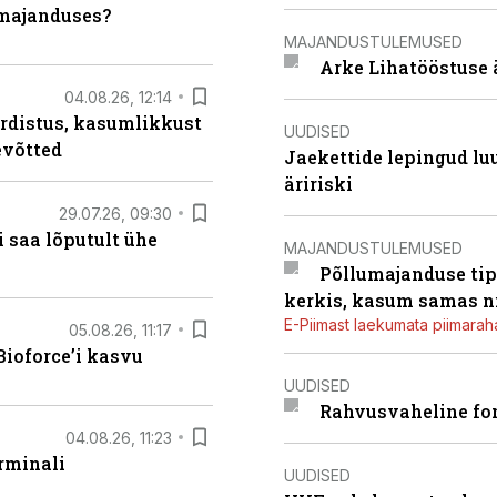
umajanduses?
MAJANDUSTULEMUSED
Arke Lihatööstuse 
04.08.26, 12:14
rdistus, kasumlikkust
UUDISED
evõtted
Jaekettide lepingud luub
äririski
29.07.26, 09:30
 saa lõputult ühe
MAJANDUSTULEMUSED
Põllumajanduse tip
kerkis, kasum samas ni
E-Piimast laekumata piimaraha
05.08.26, 11:17
ioforce’i kasvu
UUDISED
Rahvusvaheline fon
04.08.26, 11:23
rminali
UUDISED