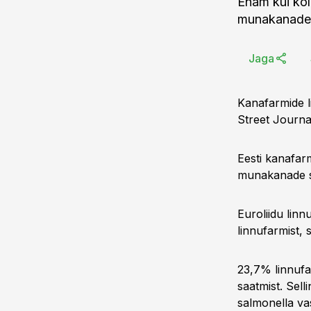
Enam kui ko
munakanade s
Jaga
Kanafarmide l
Street Journa
Eesti kanafar
munakanade s
Euroliidu linn
linnufarmist, 
23,7% linnufa
saatmist. Sell
salmonella va