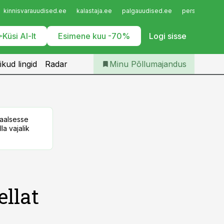
Iseteenindus
kinnisvarauudised.ee
kalastaja.ee
palgauudised.ee
personaliuudi
Telli Põllumajandus
Küsi AI-lt
Esimene kuu -70%
Logi sisse
ikud lingid
Radar
Minu Põllumajandus
taalsesse
la vajalik
llat