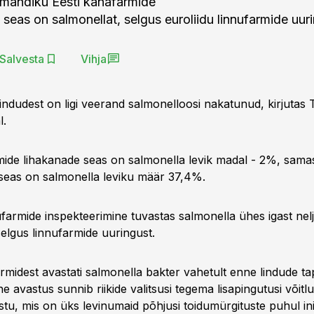
lmandiku Eesti kanafarmide
eas on salmonellat, selgus euroliidu linnufarmide uuri
Salvesta
Vihja
indudest on ligi veerand salmonelloosi nakatunud, kirjutas 
l.
mide lihakanade seas on salmonella levik madal - 2%, sama
eas on salmonella leviku määr 37,4%.
ufarmide inspekteerimine tuvastas salmonella ühes igast nelj
selgus linnufarmide uuringust.
rmidest avastati salmonella bakter vahetult enne lindude ta
ine avastus sunnib riikide valitsusi tegema lisapingutusi võitl
stu, mis on üks levinumaid põhjusi toidumürgituste puhul in