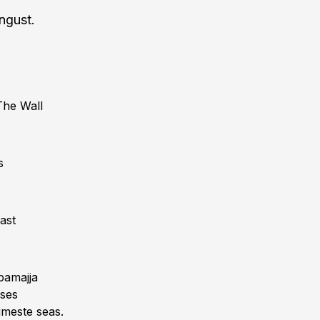
ngust.
The Wall
s
ast
pamajja
uses
imeste seas.