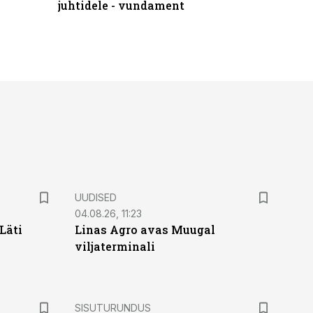
juhtidele - vundament
praktilis
UUDISED
04.08.26, 11:23
Läti
Linas Agro avas Muugal
viljaterminali
ST
SISUTURUNDUS