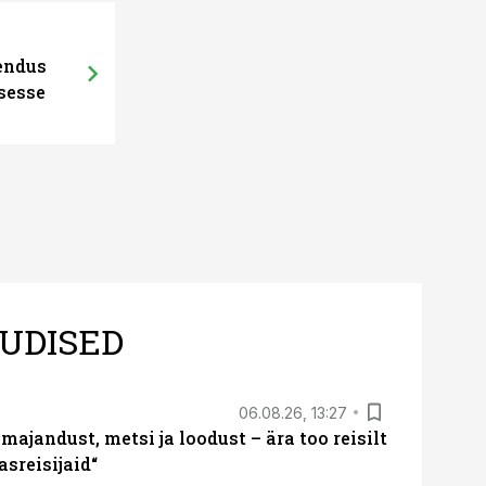
hendus
sesse
UDISED
06.08.26, 13:27
majandust, metsi ja loodust – ära too reisilt
sreisijaid“