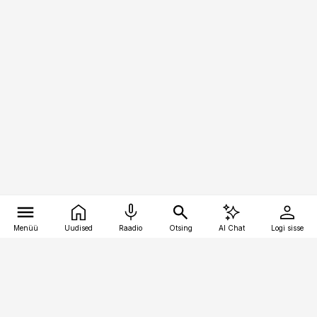
Menüü
Uudised
Raadio
Otsing
AI Chat
Logi sisse
Vana-Lõuna 39/1, 19094 Tallinn
(+372) 667 0111