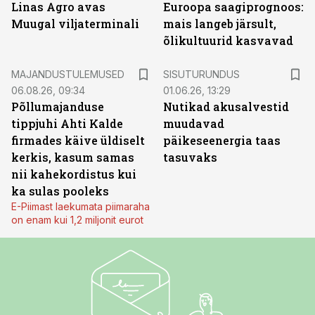
Linas Agro avas
Euroopa saagiprognoos:
Muugal viljaterminali
mais langeb järsult,
õlikultuurid kasvavad
ST
MAJANDUSTULEMUSED
SISUTURUNDUS
06.08.26, 09:34
01.06.26, 13:29
Põllumajanduse
Nutikad akusalvestid
tippjuhi Ahti Kalde
muudavad
firmades käive üldiselt
päikeseenergia taas
kerkis, kasum samas
tasuvaks
nii kahekordistus kui
ka sulas pooleks
E-Piimast laekumata piimaraha
on enam kui 1,2 miljonit eurot