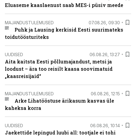
Eluaseme kaaslaenust saab MES-i püsiv meede
MAJANDUSTULEMUSED
07.08.26, 09:30
Puhk ja Lausing kerkisid Eesti suurimateks
toidutöösturiteks
UUDISED
06.08.26, 13:27
Aita kaitsta Eesti põllumajandust, metsi ja
loodust – ära too reisilt kaasa soovimatuid
„kaasreisijaid“
MAJANDUSTULEMUSED
06.08.26, 12:15
Arke Lihatööstuse ärikasum kasvas üle
kaheksa korra
UUDISED
06.08.26, 10:14
Jaekettide lepingud luubi all: tootjale ei tohi