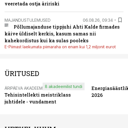
veeretada ostja äririski
MAJANDUSTULEMUSED
06.08.26, 09:34
Põllumajanduse tippjuhi Ahti Kalde firmades
käive üldiselt kerkis, kasum samas nii
kahekordistus kui ka sulas pooleks
E-Piimast laekumata piimaraha on enam kui 1,2 miljonit eurot
ÜRITUSED
8 akadeemilist tundi
Energiasäästli
ÄRIPÄEVA AKADEEMIA
Tehisintellekti meistriklass
2026
juhtidele - vundament