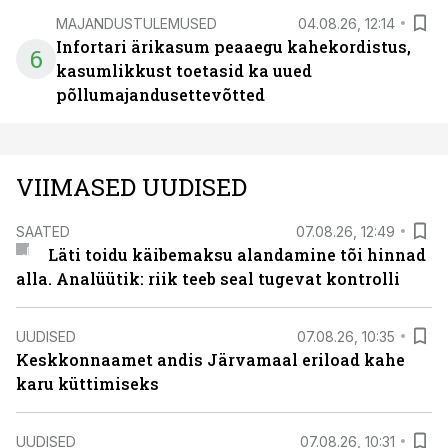
MAJANDUSTULEMUSED
04.08.26, 12:14
Infortari ärikasum peaaegu kahekordistus,
6
kasumlikkust toetasid ka uued
põllumajandusettevõtted
VIIMASED UUDISED
SAATED
07.08.26, 12:49
Läti toidu käibemaksu alandamine tõi hinnad
alla. Analüütik: riik teeb seal tugevat kontrolli
UUDISED
07.08.26, 10:35
Keskkonnaamet andis Järvamaal eriload kahe
karu küttimiseks
UUDISED
07.08.26, 10:31