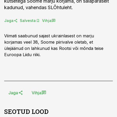
kutsetega Soome marju korjama, on salapäraselt
kadunud, vahendas SLÕhtuleht.
Jaga
Salvesta
Vihja
Viimati saabunud sajast ukrainlasest on marju
korjamas veel 38, Soome piirivalve oletab, et
ülejäänud on lahkunud kas Rootsi või mõnda teise
Euroopa Liidu riiki.
Jaga
Vihja
SEOTUD LOOD