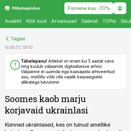
Esimene kuu -70%
Avaleht
Kõik lood
Arvamused
Galeriid
TOPid
Sisu
cebook
cebook
Tagasi
Twitter)
Twitter)
13.08.07, 09:10
kedIn
kedIn
Tähelepanu!
Artikkel on enam kui 5 aastat vana
ning kuulub väljaande digitaalsesse arhiivi.
ail
ail
Väljaanne ei uuenda ega kaasajasta arhiveeritud
sisu, mistõttu võib olla vajalik kaasaegsete
k
k
allikatega tutvumine
Soomes kaob marju
korjavaid ukrainlasi
Kümned ukrainlased, kes on tulnud ametlike