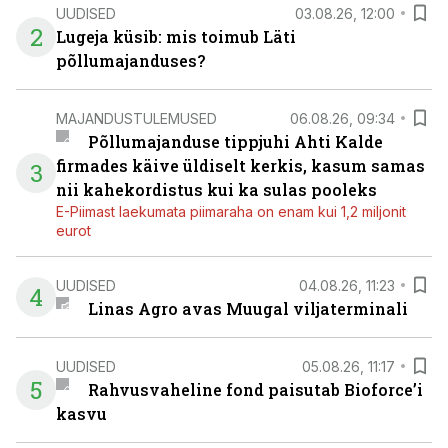
UUDISED
03.08.26, 12:00
2
Lugeja küsib: mis toimub Läti
põllumajanduses?
MAJANDUSTULEMUSED
06.08.26, 09:34
Põllumajanduse tippjuhi Ahti Kalde
firmades käive üldiselt kerkis, kasum samas
3
nii kahekordistus kui ka sulas pooleks
E-Piimast laekumata piimaraha on enam kui 1,2 miljonit
eurot
UUDISED
04.08.26, 11:23
4
Linas Agro avas Muugal viljaterminali
UUDISED
05.08.26, 11:17
5
Rahvusvaheline fond paisutab Bioforce’i
kasvu