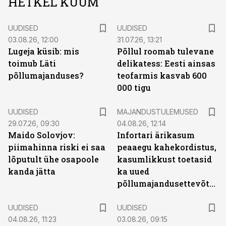
HETKEL KUUM
UUDISED
UUDISED
03.08.26, 12:00
31.07.26, 13:21
Lugeja küsib: mis
Põllul roomab tulevane
toimub Läti
delikatess: Eesti ainsas
põllumajanduses?
teofarmis kasvab 600
000 tigu
UUDISED
MAJANDUSTULEMUSED
29.07.26, 09:30
04.08.26, 12:14
Maido Solovjov:
Infortari ärikasum
piimahinna riski ei saa
peaaegu kahekordistus,
lõputult ühe osapoole
kasumlikkust toetasid
kanda jätta
ka uued
põllumajandusettevõtted
UUDISED
UUDISED
04.08.26, 11:23
03.08.26, 09:15