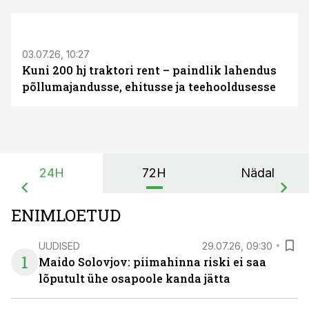
ST
03.07.26, 10:27
Kuni 200 hj traktori rent – paindlik lahendus
põllumajandusse, ehitusse ja teehooldusesse
24H
72H
Nädal
ENIMLOETUD
UUDISED
29.07.26, 09:30
1
Maido Solovjov: piimahinna riski ei saa
lõputult ühe osapoole kanda jätta