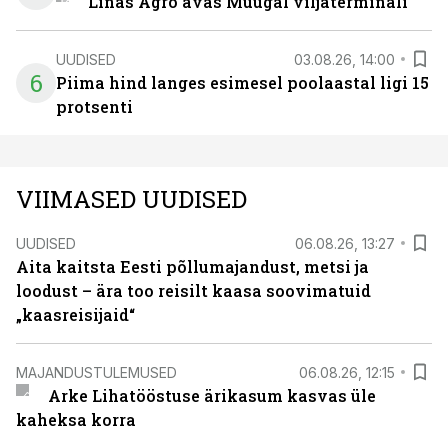
Linas Agro avas Muugal viljaterminali
UUDISED
03.08.26, 14:00
6
Piima hind langes esimesel poolaastal ligi 15
protsenti
VIIMASED UUDISED
UUDISED
06.08.26, 13:27
Aita kaitsta Eesti põllumajandust, metsi ja
loodust – ära too reisilt kaasa soovimatuid
„kaasreisijaid“
MAJANDUSTULEMUSED
06.08.26, 12:15
Arke Lihatööstuse ärikasum kasvas üle
kaheksa korra