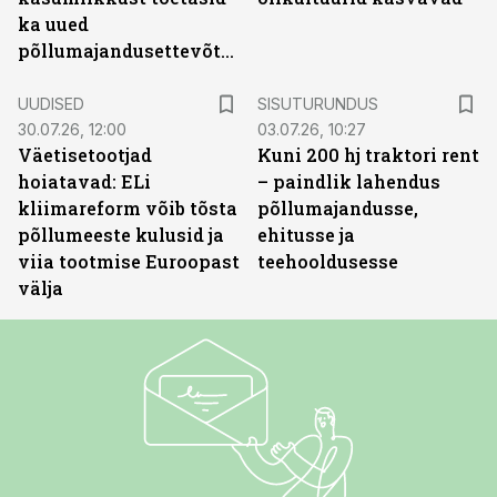
ka uued
põllumajandusettevõtted
ST
UUDISED
SISUTURUNDUS
30.07.26, 12:00
03.07.26, 10:27
Väetisetootjad
Kuni 200 hj traktori rent
hoiatavad: ELi
– paindlik lahendus
kliimareform võib tõsta
põllumajandusse,
põllumeeste kulusid ja
ehitusse ja
viia tootmise Euroopast
teehooldusesse
välja