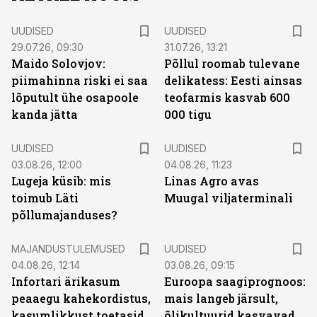
UUDISED
UUDISED
29.07.26, 09:30
31.07.26, 13:21
Maido Solovjov:
Põllul roomab tulevane
piimahinna riski ei saa
delikatess: Eesti ainsas
lõputult ühe osapoole
teofarmis kasvab 600
kanda jätta
000 tigu
UUDISED
UUDISED
03.08.26, 12:00
04.08.26, 11:23
Lugeja küsib: mis
Linas Agro avas
toimub Läti
Muugal viljaterminali
põllumajanduses?
MAJANDUSTULEMUSED
UUDISED
04.08.26, 12:14
03.08.26, 09:15
Infortari ärikasum
Euroopa saagiprognoos:
peaaegu kahekordistus,
mais langeb järsult,
kasumlikkust toetasid
õlikultuurid kasvavad