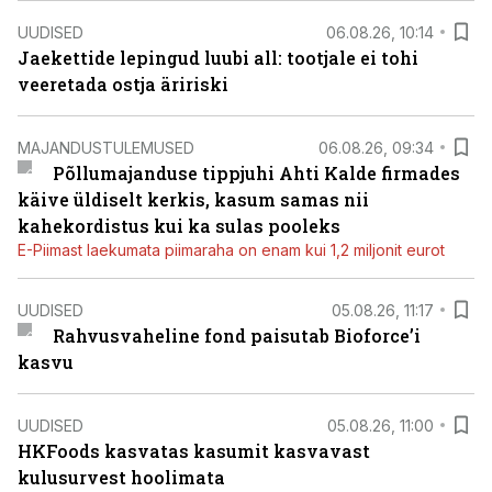
UUDISED
06.08.26, 10:14
Jaekettide lepingud luubi all: tootjale ei tohi
veeretada ostja äririski
MAJANDUSTULEMUSED
06.08.26, 09:34
Põllumajanduse tippjuhi Ahti Kalde firmades
käive üldiselt kerkis, kasum samas nii
kahekordistus kui ka sulas pooleks
E-Piimast laekumata piimaraha on enam kui 1,2 miljonit eurot
UUDISED
05.08.26, 11:17
Rahvusvaheline fond paisutab Bioforce’i
kasvu
UUDISED
05.08.26, 11:00
HKFoods kasvatas kasumit kasvavast
kulusurvest hoolimata