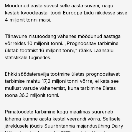
Möödunud aasta suvest selle aasta suveni, nagu
kestab kvoodiaasta, toodi Euroopa Liidu riikidesse sisse
4 miljonit tonni maisi.
Tänavune nisutoodang vähenes möödunud aastaga
võrreldes 10 miljonit tonni. „Prognoositav tarbimine
ületab tootmist 16 miljonit tonni,“ rääkis Laansalu
statistikale tuginedes.
Ehkki söödateravilja tootmine ületas prognoositavat
tarbimise mahtu 17,2 miljoni tonni võrra, ei kata see
mullust varude vähenemist, kuna tarbimine ületas
toona 36,3 miljonit tonni.
Piimatoodete tarbimine kogu maailmas suureneb
lähema kümne aasta kestel veerandi võrra. Sellisele
järeldusele jõudis Suurbritannia majandusühing Dairy