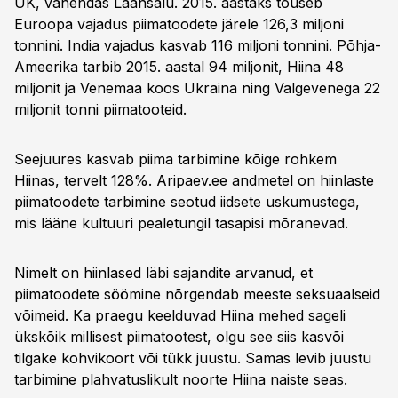
UK, vahendas Laansalu. 2015. aastaks tõuseb
Euroopa vajadus piimatoodete järele 126,3 miljoni
tonnini. India vajadus kasvab 116 miljoni tonnini. Põhja-
Ameerika tarbib 2015. aastal 94 miljonit, Hiina 48
miljonit ja Venemaa koos Ukraina ning Valgevenega 22
miljonit tonni piimatooteid.
Seejuures kasvab piima tarbimine kõige rohkem
Hiinas, tervelt 128%. Aripaev.ee andmetel on hiinlaste
piimatoodete tarbimine seotud iidsete uskumustega,
mis lääne kultuuri pealetungil tasapisi mõranevad.
Nimelt on hiinlased läbi sajandite arvanud, et
piimatoodete söömine nõrgendab meeste seksuaalseid
võimeid. Ka praegu keelduvad Hiina mehed sageli
ükskõik millisest piimatootest, olgu see siis kasvõi
tilgake kohvikoort või tükk juustu. Samas levib juustu
tarbimine plahvatuslikult noorte Hiina naiste seas.