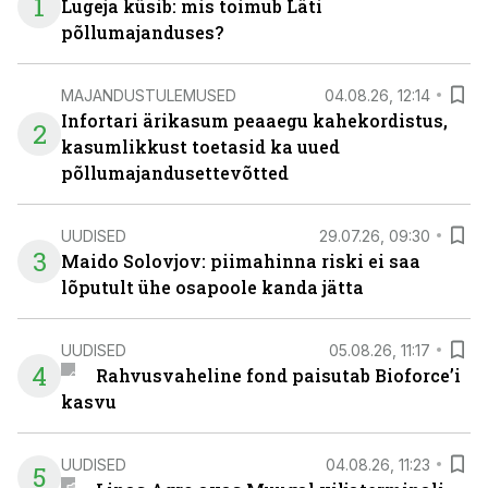
1
Lugeja küsib: mis toimub Läti
põllumajanduses?
MAJANDUSTULEMUSED
04.08.26, 12:14
Infortari ärikasum peaaegu kahekordistus,
2
kasumlikkust toetasid ka uued
põllumajandusettevõtted
UUDISED
29.07.26, 09:30
3
Maido Solovjov: piimahinna riski ei saa
lõputult ühe osapoole kanda jätta
UUDISED
05.08.26, 11:17
4
Rahvusvaheline fond paisutab Bioforce’i
kasvu
UUDISED
04.08.26, 11:23
5