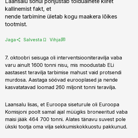
Laansalu sõnul põhjustab toiduainete kiiret
kallinemist fakt, et
nende tarbimine ületab kogu maakera lõikes
tootmist.
Jaga
Salvesta
Vihja
7. oktoobri seisuga oli interventsiooniteravilja vaba
varu ainult 1600 tonni nisu, mis moodustab ELi
aastasest teravilja tarbimise mahust vaid protsendi
murdosa. Aastaga söövad eurooplased ja nende
kasvatatavad loomad 260 miljonit tonni teravilja.
Laansalu lisas, et Euroopa siseturule oli Euroopa
Komisjoni poolt samal ajal müügiks broneeritud vaba
maisi jääk 464 700 tonni. Alates tänavu suvest pole
ükski tootja oma vilja sekkumiskokkuostu pakkunud.