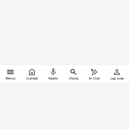
Menüü
Uudised
Raadio
Otsing
AI Chat
Logi sisse
Vana-Lõuna 39/1, 19094 Tallinn
(+372) 667 0111
pollumajandus@pollumajandus.ee