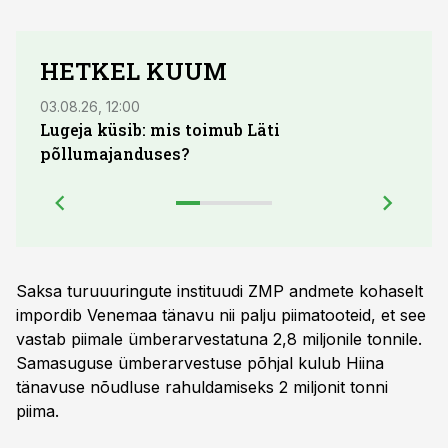
HETKEL KUUM
03.08.26, 12:00
04.08.
Lugeja küsib: mis toimub Läti
põllumajanduses?
Saksa turuuuringute instituudi ZMP andmete kohaselt
impordib Venemaa tänavu nii palju piimatooteid, et see
vastab piimale ümberarvestatuna 2,8 miljonile tonnile.
Samasuguse ümberarvestuse põhjal kulub Hiina
tänavuse nõudluse rahuldamiseks 2 miljonit tonni
piima.