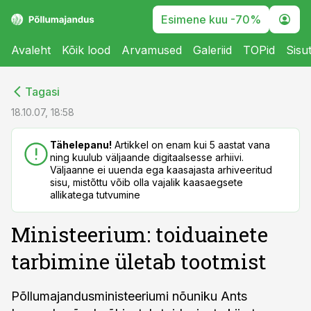
Esimene kuu -70%
Avaleht
Kõik lood
Arvamused
Galeriid
TOPid
Sisu
cebook
cebook
Tagasi
Twitter)
Twitter)
18.10.07, 18:58
kedIn
kedIn
Tähelepanu!
Artikkel on enam kui 5 aastat vana
ning kuulub väljaande digitaalsesse arhiivi.
ail
ail
Väljaanne ei uuenda ega kaasajasta arhiveeritud
sisu, mistõttu võib olla vajalik kaasaegsete
k
k
allikatega tutvumine
Ministeerium: toiduainete
tarbimine ületab tootmist
Põllumajandusministeeriumi nõuniku Ants