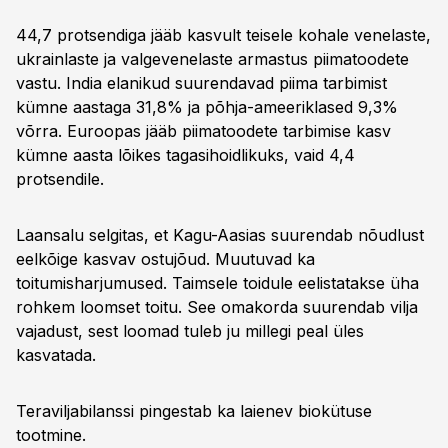
44,7 protsendiga jääb kasvult teisele kohale venelaste,
ukrainlaste ja valgevenelaste armastus piimatoodete
vastu. India elanikud suurendavad piima tarbimist
kümne aastaga 31,8% ja põhja-ameeriklased 9,3%
võrra. Euroopas jääb piimatoodete tarbimise kasv
kümne aasta lõikes tagasihoidlikuks, vaid 4,4
protsendile.
Laansalu selgitas, et Kagu-Aasias suurendab nõudlust
eelkõige kasvav ostujõud. Muutuvad ka
toitumisharjumused. Taimsele toidule eelistatakse üha
rohkem loomset toitu. See omakorda suurendab vilja
vajadust, sest loomad tuleb ju millegi peal üles
kasvatada.
Teraviljabilanssi pingestab ka laienev biokütuse
tootmine.