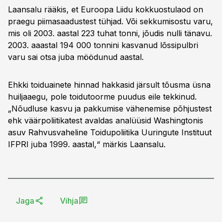
Laansalu rääkis, et Euroopa Liidu kokkuostulaod on
praegu piimasaadustest tühjad. Või sekkumisostu varu,
mis oli 2003. aastal 223 tuhat tonni, jõudis nulli tänavu.
2003. aaastal 194 000 tonnini kasvanud lõssipulbri
varu sai otsa juba möödunud aastal.
Ehkki toiduainete hinnad hakkasid järsult tõusma üsna
huiljaaegu, pole toidutoorme puudus eile tekkinud.
„Nõudluse kasvu ja pakkumise vähenemise põhjustest
ehk väärpoliitikatest avaldas analüüsid Washingtonis
asuv Rahvusvaheline Toidupoliitika Uuringute Instituut
IFPRI juba 1999. aastal,“ märkis Laansalu.
Jaga
Vihja