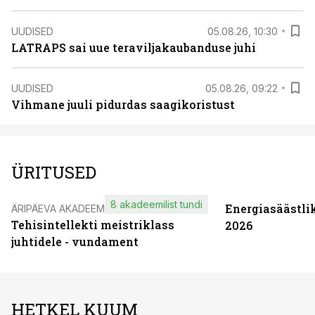
UUDISED
05.08.26, 10:30
LATRAPS sai uue teraviljakaubanduse juhi
UUDISED
05.08.26, 09:22
Vihmane juuli pidurdas saagikoristust
ÜRITUSED
8 akadeemilist tundi
Energiasäästli
ÄRIPÄEVA AKADEEMIA
Tehisintellekti meistriklass
2026
juhtidele - vundament
HETKEL KUUM