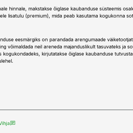
ale hinnale, makstakse õiglase kaubanduse süsteemis osal
tele lisatulu (premium), mida peab kasutama kogukonna sot
nduse eesmärgiks on parandada arengumaade väiketootjate
ing võimaldada neil areneda majanduslikult tasuvateks ja sot
ks kogukondadeks, kirjutatakse õiglase kaubanduse tutvust
lehel.
Vihja