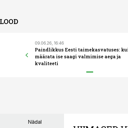
 LOOD
09.06.26, 16:46
Paindlikkus Eesti taimekasvatuses: ku
määrata ise saagi valmimise aega ja
kvaliteeti
Nädal