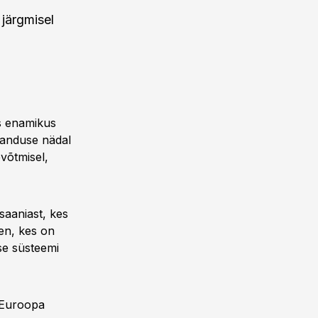
 järgmisel
s enamikus
banduse nädal
võtmisel,
saaniast, kes
nen, kes on
se süsteemi
d Euroopa