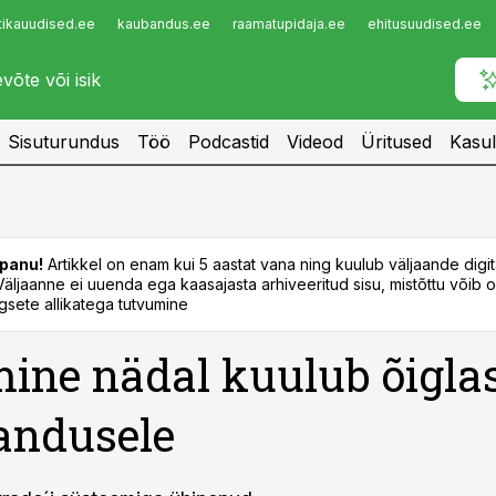
tikauudised.ee
kaubandus.ee
raamatupidaja.ee
ehitusuudised.ee
Infopank
Radar
Sisuturundus
Töö
Podcastid
Videod
Üritused
Kasul
panu!
Artikkel on enam kui 5 aastat vana ning kuulub väljaande digi
. Väljaanne ei uuenda ega kaasajasta arhiveeritud sisu, mistõttu võib ol
sete allikatega tutvumine
ine nädal kuulub õigla
andusele