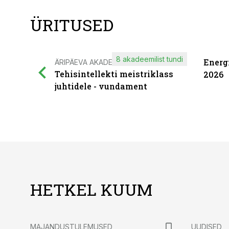
ÜRITUSED
8 akadeemilist tundi
Energ
ÄRIPÄEVA AKADEEMIA
Tehisintellekti meistriklass
2026
juhtidele - vundament
HETKEL KUUM
MAJANDUSTULEMUSED
UUDISED