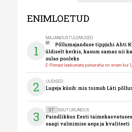
ENIMLOETUD
MAJANDUSTULEMUSED
Põllumajanduse tippjuhi Ahti K
1
üldiselt kerkis, kasum samas nii k
sulas pooleks
E-Piimast laekumata piimaraha on enam kui 1,2
UUDISED
2
Lugeja küsib: mis toimub Läti põll
ST
SISUTURUNDUS
3
Paindlikkus Eesti taimekasvatuses
saagi valmimise aega ja kvaliteeti