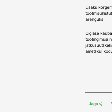
Lisaks kõrgem
tootmisühistu
arenguks
Õiglase kauba
töötingimusi n
jätkusuutlike
ametlikul kodu
Jaga