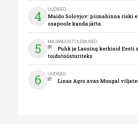
UUDISED
4
Maido Solovjov: piimahinna riski ei
osapoole kanda jätta
MAJANDUSTULEMUSED
5
Puhk ja Lausing kerkisid Eesti
toidutöösturiteks
UUDISED
6
Linas Agro avas Muugal viljate