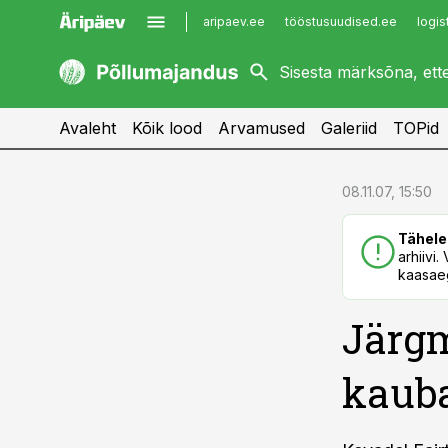
aripaev.ee
tööstusuudised.ee
logis
kaubandus.ee
imelineajalugu.ee
kinnisvarauudised.ee
imelineteadus.ee
Avaleht
Kõik lood
Arvamused
Galeriid
TOPid
cebook
cebook
08.11.07, 15:50
Twitter)
Twitter)
Tähele
kedIn
kedIn
arhiivi
kaasaeg
ail
ail
Järgm
k
k
kaub