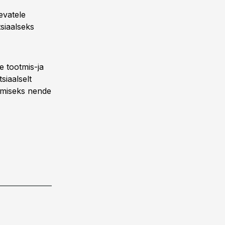
evatele
siaalseks
 tootmis-ja
siaalselt
amiseks nende