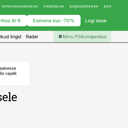
Iseteenindus
kinnisvarauudised.ee
kalastaja.ee
palgauudised.ee
personaliuudi
Telli Põllumajandus
Küsi AI-lt
Esimene kuu -70%
Logi sisse
ikud lingid
Radar
Minu Põllumajandus
taalsesse
la vajalik
sele