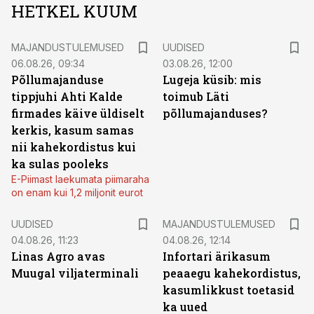
HETKEL KUUM
MAJANDUSTULEMUSED
UUDISED
06.08.26, 09:34
03.08.26, 12:00
Põllumajanduse
Lugeja küsib: mis
tippjuhi Ahti Kalde
toimub Läti
firmades käive üldiselt
põllumajanduses?
kerkis, kasum samas
nii kahekordistus kui
ka sulas pooleks
E-Piimast laekumata piimaraha
on enam kui 1,2 miljonit eurot
UUDISED
MAJANDUSTULEMUSED
04.08.26, 11:23
04.08.26, 12:14
Linas Agro avas
Infortari ärikasum
Muugal viljaterminali
peaaegu kahekordistus,
kasumlikkust toetasid
ka uued