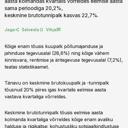
aasta kolmandas kvartalis võrreldes eelmise aasta
sama perioodiga 20,2%,
keskmine brutotunnipalk kasvas 22,7%.
Jaga
Salvesta
Vihja
Kõige enam tõusis kuupalk põllumajanduse ja
jahinduse tegevusalal (28,6%) ning kõige vähem
kinnisvara, rentimise ja äritegevuse tegevusalal (7,2%),
teatas statistikaamet.
Tänavu on keskmine brutokuupalk ja -tunnipalk
tõusnud 20% piires igas kvartalis eelmise aasta
vastava kvartaliga võrreldes.
Keskmine brutotunnipalk tõusis eelmise aasta
kolmanda kvartaliga võrreldes kõige enam avaliku
halduse ja riigikaitse; kohustusliku sotsiaalkindlustuse