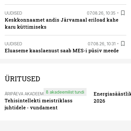
UUDISED
07.08.26, 10:35
Keskkonnaamet andis Järvamaal eriload kahe
karu küttimiseks
UUDISED
07.08.26, 10:31
Eluaseme kaaslaenust saab MES-i püsiv meede
ÜRITUSED
8 akadeemilist tundi
Energiasäästli
ÄRIPÄEVA AKADEEMIA
Tehisintellekti meistriklass
2026
juhtidele - vundament