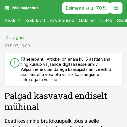
Esimene kuu -70%
Avaleht
Kõik lood
Arvamused
Galeriid
TOPid
Sisu
cebook
cebook
Tagasi
Twitter)
Twitter)
23.11.07, 10:00
kedIn
kedIn
Tähelepanu!
Artikkel on enam kui 5 aastat vana
ning kuulub väljaande digitaalsesse arhiivi.
ail
ail
Väljaanne ei uuenda ega kaasajasta arhiveeritud
sisu, mistõttu võib olla vajalik kaasaegsete
k
k
allikatega tutvumine
Palgad kasvavad endiselt
mühinal
Eesti keskmine brutokuupalk tõusis selle