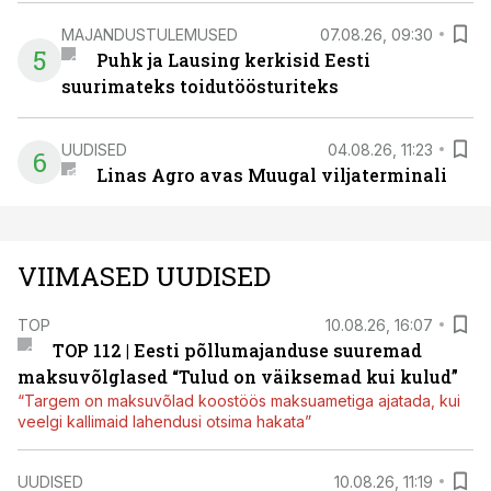
MAJANDUSTULEMUSED
07.08.26, 09:30
5
Puhk ja Lausing kerkisid Eesti
suurimateks toidutöösturiteks
UUDISED
04.08.26, 11:23
6
Linas Agro avas Muugal viljaterminali
VIIMASED UUDISED
TOP
10.08.26, 16:07
TOP 112 | Eesti põllumajanduse suuremad
maksuvõlglased “Tulud on väiksemad kui kulud”
“Targem on maksuvõlad koostöös maksuametiga ajatada, kui
veelgi kallimaid lahendusi otsima hakata”
UUDISED
10.08.26, 11:19