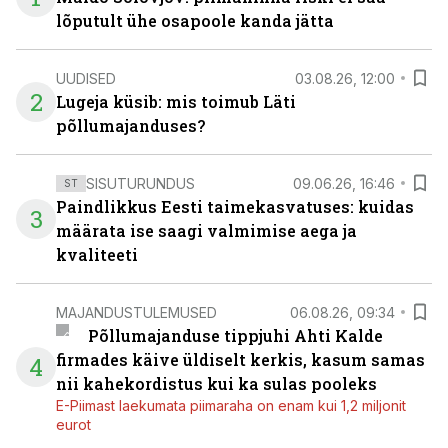
lõputult ühe osapoole kanda jätta
UUDISED
03.08.26, 12:00
2
Lugeja küsib: mis toimub Läti
põllumajanduses?
SISUTURUNDUS
09.06.26, 16:46
ST
Paindlikkus Eesti taimekasvatuses: kuidas
3
määrata ise saagi valmimise aega ja
kvaliteeti
MAJANDUSTULEMUSED
06.08.26, 09:34
Põllumajanduse tippjuhi Ahti Kalde
firmades käive üldiselt kerkis, kasum samas
4
nii kahekordistus kui ka sulas pooleks
E-Piimast laekumata piimaraha on enam kui 1,2 miljonit
eurot