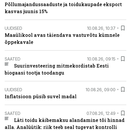
Põllumajandussaaduste ja toidukaupade eksport
kasvas juunis 15%
UUDISED
10.08.26, 10:37
Maaülikool avas täiendava vastuvõtu kümnele
õppekavale
SAATED
10.08.26, 09:15
Suurinvesteering mitmekordistab Eesti
biogaasi tootja toodangu
UUDISED
10.08.26, 09:00
Inflatsioon püsib suvel madal
SAATED
07.08.26, 12:49
Läti toidu käibemaksu alandamine tõi hinnad
alla. Analüütik: riik teeb seal tugevat kontrolli