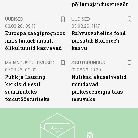
põllumajandusettevõtted
UUDISED
UUDISED
03.08.26, 09:15
05.08.26, 11:17
Euroopa saagiprognoos:
Rahvusvaheline fond
mais langeb järsult,
paisutab Bioforce’i
õlikultuurid kasvavad
kasvu
ST
MAJANDUSTULEMUSED
SISUTURUNDUS
07.08.26, 09:30
01.06.26, 13:29
Puhk ja Lausing
Nutikad akusalvestid
kerkisid Eesti
muudavad
suurimateks
päikeseenergia taas
toidutöösturiteks
tasuvaks