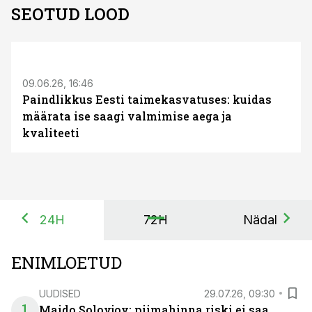
SEOTUD LOOD
ST
09.06.26, 16:46
Paindlikkus Eesti taimekasvatuses: kuidas
määrata ise saagi valmimise aega ja
kvaliteeti
24H
72H
Nädal
ENIMLOETUD
UUDISED
29.07.26, 09:30
1
Maido Solovjov: piimahinna riski ei saa