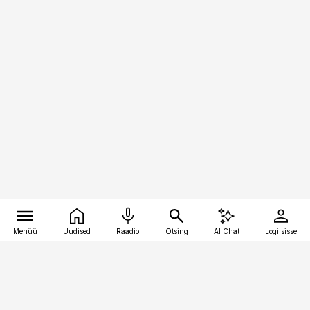
Menüü
Uudised
Raadio
Otsing
AI Chat
Logi sisse
Vana-Lõuna 39/1, 19094 Tallinn