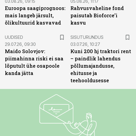
03.08.26, 09:15
05.08.26, 11:17
Euroopa saagiprognoos:
Rahvusvaheline fond
mais langeb järsult,
paisutab Bioforce’i
õlikultuurid kasvavad
kasvu
ST
UUDISED
SISUTURUNDUS
29.07.26, 09:30
03.07.26, 10:27
Maido Solovjov:
Kuni 200 hj traktori rent
piimahinna riski ei saa
– paindlik lahendus
lõputult ühe osapoole
põllumajandusse,
kanda jätta
ehitusse ja
teehooldusesse