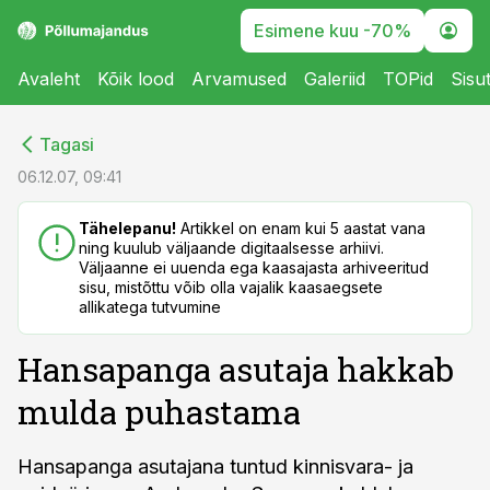
Esimene kuu -70%
Avaleht
Kõik lood
Arvamused
Galeriid
TOPid
Sisu
cebook
cebook
Tagasi
Twitter)
Twitter)
06.12.07, 09:41
kedIn
kedIn
Tähelepanu!
Artikkel on enam kui 5 aastat vana
ning kuulub väljaande digitaalsesse arhiivi.
ail
ail
Väljaanne ei uuenda ega kaasajasta arhiveeritud
sisu, mistõttu võib olla vajalik kaasaegsete
k
k
allikatega tutvumine
Hansapanga asutaja hakkab
mulda puhastama
Hansapanga asutajana tuntud kinnisvara- ja