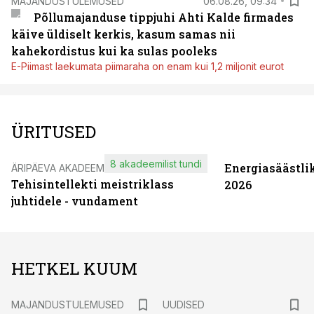
MAJANDUSTULEMUSED
06.08.26, 09:34
Põllumajanduse tippjuhi Ahti Kalde firmades
käive üldiselt kerkis, kasum samas nii
kahekordistus kui ka sulas pooleks
E-Piimast laekumata piimaraha on enam kui 1,2 miljonit eurot
ÜRITUSED
8 akadeemilist tundi
Energiasäästli
ÄRIPÄEVA AKADEEMIA
Tehisintellekti meistriklass
2026
juhtidele - vundament
HETKEL KUUM
MAJANDUSTULEMUSED
UUDISED