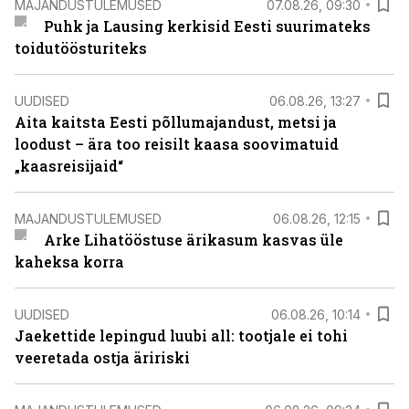
MAJANDUSTULEMUSED
07.08.26, 09:30
Puhk ja Lausing kerkisid Eesti suurimateks
toidutöösturiteks
UUDISED
06.08.26, 13:27
Aita kaitsta Eesti põllumajandust, metsi ja
loodust – ära too reisilt kaasa soovimatuid
„kaasreisijaid“
MAJANDUSTULEMUSED
06.08.26, 12:15
Arke Lihatööstuse ärikasum kasvas üle
kaheksa korra
UUDISED
06.08.26, 10:14
Jaekettide lepingud luubi all: tootjale ei tohi
veeretada ostja äririski