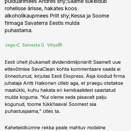
puiduärimees Andres shy;Saame sukeldub
rohelisse ärisse, hakates koos
alkoholikaupmees Priit shy;Kessa ja Soome
firmaga Savaterra Eestis mulda
puhastama.
Jaga
Salvesta
Vihja
Eesti ühelt jõukamalt dividendimiljonärilt Saamelt uue
ettevõtmise SavaClean kohta kommentaare saada ei
õnnestunud, kirjutas Eesti Ekspress. Äsja loodud firma
juhataja Antti Haikonen ütleb aga, et praegu otsitakse
maatükki, kuhu hakata eri kemikaalidest saastatud
mulda koguma. “Kui oleme seda piisavalt palju
kogunud, toome tükkhaaval Soomest siia
puhastusjaama,” ütles ta.
Kaheteistkümne rekka peale mahtuv mobiilne