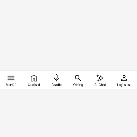
Menüü
Uudised
Raadio
Otsing
AI Chat
Logi sisse
Vana-Lõuna 39/1, 19094 Tallinn
(+372) 667 0111
pollumajandus@pollumajandus.ee