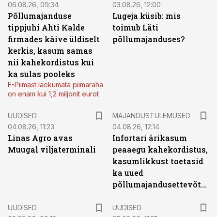
06.08.26, 09:34
03.08.26, 12:00
Põllumajanduse
Lugeja küsib: mis
tippjuhi Ahti Kalde
toimub Läti
firmades käive üldiselt
põllumajanduses?
kerkis, kasum samas
nii kahekordistus kui
ka sulas pooleks
E-Piimast laekumata piimaraha
on enam kui 1,2 miljonit eurot
UUDISED
MAJANDUSTULEMUSED
04.08.26, 11:23
04.08.26, 12:14
Linas Agro avas
Infortari ärikasum
Muugal viljaterminali
peaaegu kahekordistus,
kasumlikkust toetasid
ka uued
põllumajandusettevõtted
UUDISED
UUDISED