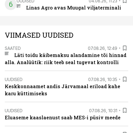
UUDISED
04.08.26, 11:23
6
Linas Agro avas Muugal viljaterminali
VIIMASED UUDISED
SAATED
07.08.26, 12:49
Läti toidu käibemaksu alandamine tõi hinnad
alla. Analüütik: riik teeb seal tugevat kontrolli
UUDISED
07.08.26, 10:35
Keskkonnaamet andis Järvamaal eriload kahe
karu küttimiseks
UUDISED
07.08.26, 10:31
Eluaseme kaaslaenust saab MES-i püsiv meede