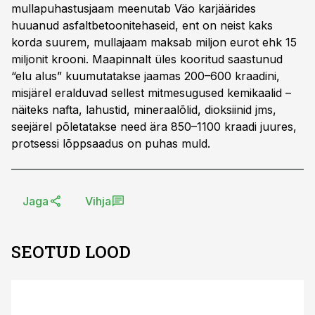
mullapuhastusjaam meenutab Väo karjäärides
huuanud asfaltbetoonitehaseid, ent on neist kaks
korda suurem, mullajaam maksab miljon eurot ehk 15
miljonit krooni. Maapinnalt üles kooritud saastunud
“elu alus” kuumutatakse jaamas 200–600 kraadini,
misjärel eralduvad sellest mitmesugused kemikaalid –
näiteks nafta, lahustid, mineraalõlid, dioksiinid jms,
seejärel põletatakse need ära 850–1100 kraadi juures,
protsessi lõppsaadus on puhas muld.
Jaga
Vihja
SEOTUD LOOD
ST