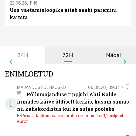
22.06.26, 11:16
Uus väetamisloogika aitab saaki paremini
kaitsta
24H
72H
Nädal
ENIMLOETUD
MAJANDUSTULEMUSED
06.08.26, 09:34
Põllumajanduse tippjuhi Ahti Kalde
firmades käive üldiselt kerkis, kasum samas
1
nii kahekordistus kui ka sulas pooleks
E-Piimast laekumata piimaraha on enam kui 1,2 miljonit
eurot