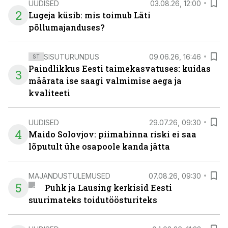
UUDISED
03.08.26, 12:00
2
Lugeja küsib: mis toimub Läti
põllumajanduses?
SISUTURUNDUS
09.06.26, 16:46
ST
Paindlikkus Eesti taimekasvatuses: kuidas
3
määrata ise saagi valmimise aega ja
kvaliteeti
UUDISED
29.07.26, 09:30
4
Maido Solovjov: piimahinna riski ei saa
lõputult ühe osapoole kanda jätta
MAJANDUSTULEMUSED
07.08.26, 09:30
5
Puhk ja Lausing kerkisid Eesti
suurimateks toidutöösturiteks