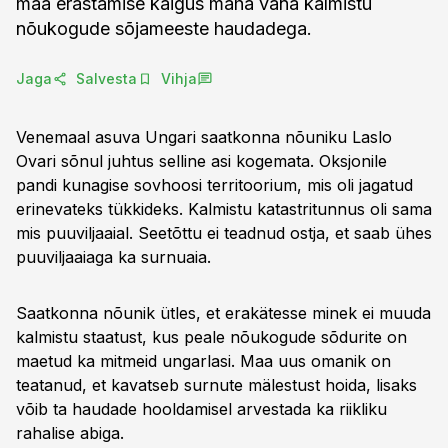
maa erastamise käigus maha vana kalmistu
nõukogude sõjameeste haudadega.
Jaga
Salvesta
Vihja
Venemaal asuva Ungari saatkonna nõuniku Laslo
Ovari sõnul juhtus selline asi kogemata. Oksjonile
pandi kunagise sovhoosi territoorium, mis oli jagatud
erinevateks tükkideks. Kalmistu katastritunnus oli sama
mis puuviljaaial. Seetõttu ei teadnud ostja, et saab ühes
puuviljaaiaga ka surnuaia.
Saatkonna nõunik ütles, et erakätesse minek ei muuda
kalmistu staatust, kus peale nõukogude sõdurite on
maetud ka mitmeid ungarlasi. Maa uus omanik on
teatanud, et kavatseb surnute mälestust hoida, lisaks
võib ta haudade hooldamisel arvestada ka riikliku
rahalise abiga.