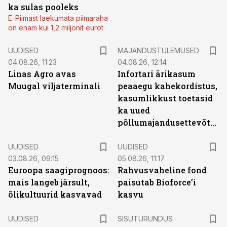
ka sulas pooleks
E-Piimast laekumata piimaraha
on enam kui 1,2 miljonit eurot
UUDISED
MAJANDUSTULEMUSED
04.08.26, 11:23
04.08.26, 12:14
Linas Agro avas
Infortari ärikasum
Muugal viljaterminali
peaaegu kahekordistus,
kasumlikkust toetasid
ka uued
põllumajandusettevõtted
UUDISED
UUDISED
03.08.26, 09:15
05.08.26, 11:17
Euroopa saagiprognoos:
Rahvusvaheline fond
mais langeb järsult,
paisutab Bioforce’i
õlikultuurid kasvavad
kasvu
ST
UUDISED
SISUTURUNDUS