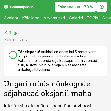
Esimene kuu -70%
Avaleht
Kõik lood
Arvamused
Galeriid
TOPid
Sisu
cebook
cebook
Tagasi
Twitter)
Twitter)
29.01.08, 21:32
kedIn
kedIn
Tähelepanu!
Artikkel on enam kui 5 aastat vana
ning kuulub väljaande digitaalsesse arhiivi.
ail
ail
Väljaanne ei uuenda ega kaasajasta arhiveeritud
sisu, mistõttu võib olla vajalik kaasaegsete
k
k
allikatega tutvumine
Ungari müüs nõukogude
sõjahauad oksjonil maha
Interfaksi teatel müüs Ungari ühe sovhoosi