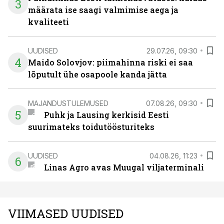
3
määrata ise saagi valmimise aega ja
kvaliteeti
UUDISED
29.07.26, 09:30
4
Maido Solovjov: piimahinna riski ei saa
lõputult ühe osapoole kanda jätta
MAJANDUSTULEMUSED
07.08.26, 09:30
5
Puhk ja Lausing kerkisid Eesti
suurimateks toidutöösturiteks
UUDISED
04.08.26, 11:23
6
Linas Agro avas Muugal viljaterminali
VIIMASED UUDISED