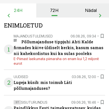
24H
72H
Nädal
ENIMLOETUD
MAJANDUSTULEMUSED
06.08.26, 09:34
Põllumajanduse tippjuhi Ahti Kalde
firmades käive üldiselt kerkis, kasum samas
1
nii kahekordistus kui ka sulas pooleks
E-Piimast laekumata piimaraha on enam kui 1,2 miljonit
eurot
UUDISED
03.08.26, 12:00
2
Lugeja küsib: mis toimub Läti
põllumajanduses?
SISUTURUNDUS
09.06.26, 16:46
ST
Paindlikkus Eesti taimekasvatuses: kuidas