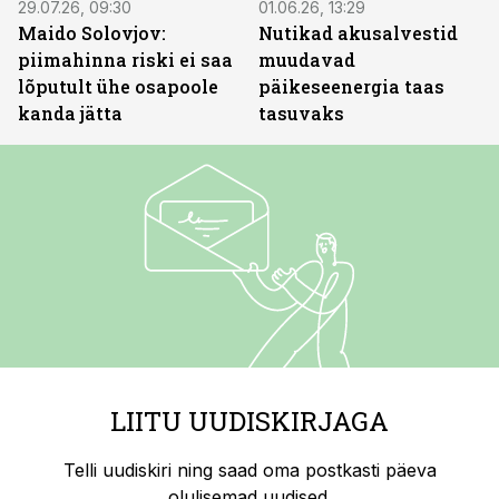
29.07.26, 09:30
01.06.26, 13:29
Maido Solovjov:
Nutikad akusalvestid
piimahinna riski ei saa
muudavad
lõputult ühe osapoole
päikeseenergia taas
kanda jätta
tasuvaks
LIITU UUDISKIRJAGA
Telli uudiskiri ning saad oma postkasti päeva
olulisemad uudised.