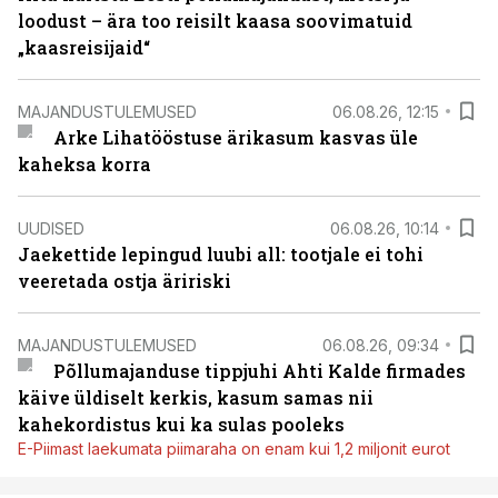
loodust – ära too reisilt kaasa soovimatuid
„kaasreisijaid“
MAJANDUSTULEMUSED
06.08.26, 12:15
Arke Lihatööstuse ärikasum kasvas üle
kaheksa korra
UUDISED
06.08.26, 10:14
Jaekettide lepingud luubi all: tootjale ei tohi
veeretada ostja äririski
MAJANDUSTULEMUSED
06.08.26, 09:34
Põllumajanduse tippjuhi Ahti Kalde firmades
käive üldiselt kerkis, kasum samas nii
kahekordistus kui ka sulas pooleks
E-Piimast laekumata piimaraha on enam kui 1,2 miljonit eurot