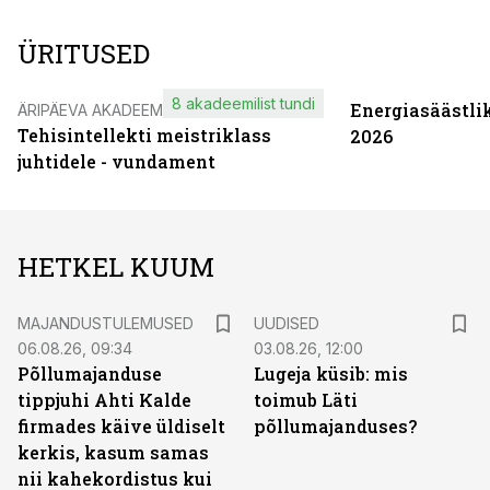
ÜRITUSED
8 akadeemilist tundi
Energiasäästli
ÄRIPÄEVA AKADEEMIA
Tehisintellekti meistriklass
2026
juhtidele - vundament
HETKEL KUUM
MAJANDUSTULEMUSED
UUDISED
06.08.26, 09:34
03.08.26, 12:00
Põllumajanduse
Lugeja küsib: mis
tippjuhi Ahti Kalde
toimub Läti
firmades käive üldiselt
põllumajanduses?
kerkis, kasum samas
nii kahekordistus kui