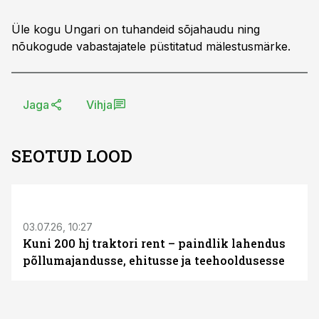
Üle kogu Ungari on tuhandeid sõjahaudu ning
nõukogude vabastajatele püstitatud mälestusmärke.
Jaga
Vihja
SEOTUD LOOD
ST
03.07.26, 10:27
Kuni 200 hj traktori rent – paindlik lahendus
põllumajandusse, ehitusse ja teehooldusesse