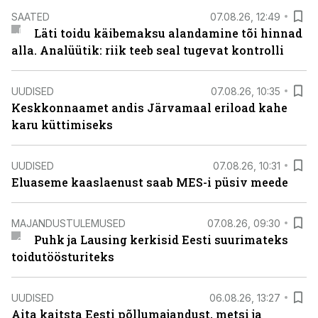
SAATED
07.08.26, 12:49
Läti toidu käibemaksu alandamine tõi hinnad
alla. Analüütik: riik teeb seal tugevat kontrolli
UUDISED
07.08.26, 10:35
Keskkonnaamet andis Järvamaal eriload kahe
karu küttimiseks
UUDISED
07.08.26, 10:31
Eluaseme kaaslaenust saab MES-i püsiv meede
MAJANDUSTULEMUSED
07.08.26, 09:30
Puhk ja Lausing kerkisid Eesti suurimateks
toidutöösturiteks
UUDISED
06.08.26, 13:27
Aita kaitsta Eesti põllumajandust, metsi ja