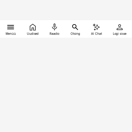
Menüü
Uudised
Raadio
Otsing
AI Chat
Logi sisse
Vana-Lõuna 39/1, 19094 Tallinn
(+372) 667 0111
pollumajandus@pollumajandus.ee
Telli
Reklaam
Firmast
Sisu kasutamisõigused
Ajakirjaniku
eetikakoodeks
Üldtingimused
Privaatsustingimused