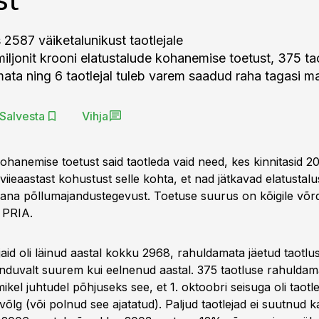
2587 väiketalunikust taotlejale
ljonit krooni elatustalude kohanemise toetust, 375 taot
ata ning 6 taotlejal tuleb varem saadud raha tagasi m
Salvesta
Vihja
ohanemise toetust said taotleda vaid need, kes kinnitasid 2
viieaastast kohustust selle kohta, et nad jätkavad elatustalus
õtjana põllumajandustegevust. Toetuse suurus on kõigile võ
s PRIA.
jaid oli läinud aastal kokku 2968, rahuldamata jäetud taotlus
nduvalt suurem kui eelnenud aastal. 375 taotluse rahuldama
ikel juhtudel põhjuseks see, et 1. oktoobri seisuga oli taotleja
lg (või polnud see ajatatud). Paljud taotlejad ei suutnud 