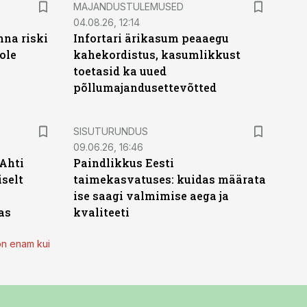
MAJANDUSTULEMUSED
04.08.26, 12:14
nna riski
Infortari ärikasum peaaegu
ole
kahekordistus, kasumlikkust
toetasid ka uued
põllumajandusettevõtted
ST
SISUTURUNDUS
09.06.26, 16:46
 Ahti
Paindlikkus Eesti
iselt
taimekasvatuses: kuidas määrata
ise saagi valmimise aega ja
as
kvaliteeti
on enam kui