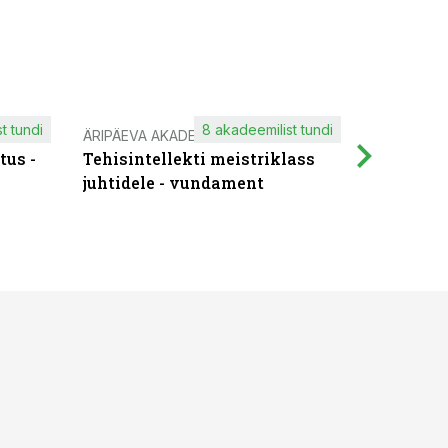
t tundi
8 akadeemilist tundi
ÄRIPÄEVA AKADEEMIA
IT KOOLIT
tus -
Tehisintellekti meistriklass
Muutuste
juhtidele - vundament
praktilis