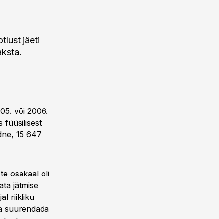
lust jäeti
aksta.
005. või 2006.
 füüsilisest
rdne, 15 647
te osakaal oli
ta jätmise
l riikliku
ka suurendada