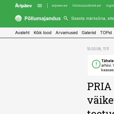
aripaev.ee
tööstusuudised.ee
logis
kaubandus.ee
imelineajalugu.ee
kinnisvarauudised.ee
imelineteadus.ee
Avaleht
Kõik lood
Arvamused
Galeriid
TOPid
cebook
cebook
10.03.08, 11:11
Twitter)
Twitter)
Tähele
kedIn
kedIn
arhiivi
kaasaeg
ail
ail
PRIA 
k
k
väike
toetu