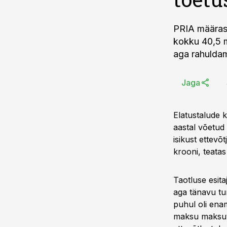
PRIA määras 
kokku 40,5 mi
aga rahuldam
Jaga
Elatustalude k
aastal võetud 
isikust ettev
krooni, teata
Taotluse esita
aga tänavu tu
puhul oli enam
maksu maksuvõ