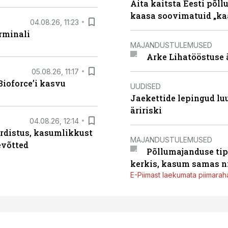
Aita kaitsta Eesti põllu
kaasa soovimatuid „kaa
04.08.26, 11:23
rminali
MAJANDUSTULEMUSED
Arke Lihatööstuse 
05.08.26, 11:17
ioforce’i kasvu
UUDISED
Jaekettide lepingud luub
äririski
04.08.26, 12:14
rdistus, kasumlikkust
MAJANDUSTULEMUSED
evõtted
Põllumajanduse tip
kerkis, kasum samas ni
E-Piimast laekumata piimaraha