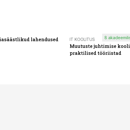
8 akadeemilis
iasäästlikud lahendused
IT KOOLITUS
Muutuste juhtimise kooli
praktilised tööriistad