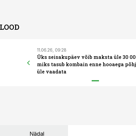
 LOOD
11.06.26, 09:28
Üks seisakupäev võib maksta üle 30 00
miks tasub kombain enne hooaega põhj
üle vaadata
Nädal