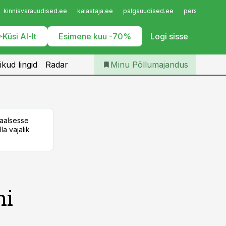
Iseteenindus
kinnisvarauudised.ee
kalastaja.ee
palgauudised.ee
personaliuudi
Telli Põllumajandus
Küsi AI-lt
Esimene kuu -70%
Logi sisse
ikud lingid
Radar
Minu Põllumajandus
taalsesse
la vajalik
ni