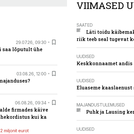
VIIMASED U
SAATED
Läti toidu käibema
riik teeb seal tugevat k
29.07.26, 09:30
 saa lõputult ühe
UUDISED
Keskkonnaamet andis J
03.08.26, 12:00
umajanduses?
UUDISED
Eluaseme kaaslaenust 
06.08.26, 09:34
MAJANDUSTULEMUSED
alde firmades käive
Puhk ja Lausing ke
ahekordistus kui ka
UUDISED
 miljonit eurot