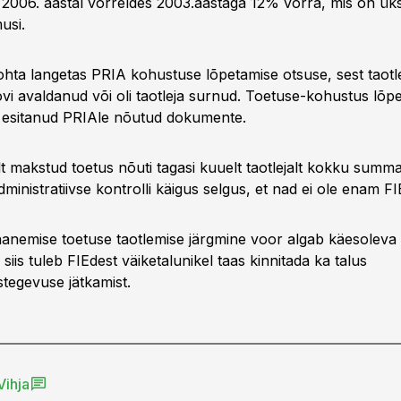
u 2006. aastal võrreldes 2003.aastaga 12% võrra, mis on ük
usi.
ohta langetas PRIA kohustuse lõpetamise otsuse, sest taotle
ovi avaldanud või oli taotleja surnud. Toetuse-kohustus lõp
i esitanud PRIAle nõutud dokumente.
t makstud toetus nõuti tagasi kuuelt taotlejalt kokku summ
dministratiivse kontrolli käigus selgus, et nad ei ole enam FI
hanemise toetuse taotlemise järgmine voor algab käesoleva
siis tuleb FIEdest väiketalunikel taas kinnitada ka talus
tegevuse jätkamist.
Vihja