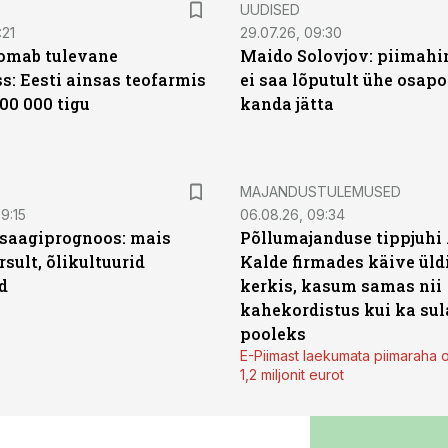
UUDISED
:21
29.07.26, 09:30
oomab tulevane
Maido Solovjov: piimahi
s: Eesti ainsas teofarmis
ei saa lõputult ühe osapo
00 000 tigu
kanda jätta
MAJANDUSTULEMUSED
9:15
06.08.26, 09:34
saagiprognoos: mais
Põllumajanduse tippjuhi
rsult, õlikultuurid
Kalde firmades käive üld
d
kerkis, kasum samas nii
kahekordistus kui ka sul
pooleks
E-Piimast laekumata piimaraha 
1,2 miljonit eurot