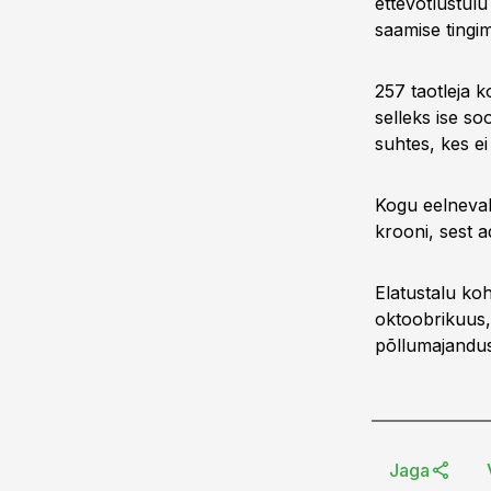
ettevõtlustul
saamise tingim
257 taotleja k
selleks ise so
suhtes, kes e
Kogu eelneval
krooni, sest a
Elatustalu ko
oktoobrikuus, 
põllumajandus
Jaga