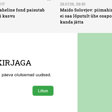
:17
29.07.26, 09:30
heline fond paisutab
Maido Solovjov: piimahi
’i kasvu
ei saa lõputult ühe osapo
kanda jätta
KIRJAGA
ti päeva olulisemad uudised.
Liitun