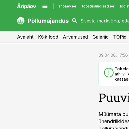
aripaev.ee
tööstusuudised.ee
logis
kaubandus.ee
imelineajalugu.ee
kinnisvarauudised.ee
imelineteadus.ee
Avaleht
Kõik lood
Arvamused
Galeriid
TOPid
cebook
cebook
09.04.08, 17:56
Twitter)
Twitter)
Tähele
kedIn
kedIn
arhiivi
kaasaeg
ail
ail
Puuvi
k
k
Müümata puuv
ühendriikide
põllumajandu