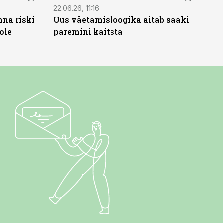
22.06.26, 11:16
nna riski
Uus väetamisloogika aitab saaki
ole
paremini kaitsta