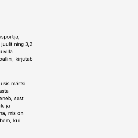
sportija,
juulit ning 3,2
uvilla
llini, kirjutab
õusis märtsi
asta
eneb, sest
le ja
ina, mis on
ähem, kui