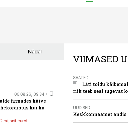
Nädal
VIIMASED U
SAATED
Läti toidu käibema
riik teeb seal tugevat k
06.08.26, 09:34
alde firmades käive
ahekordistus kui ka
UUDISED
Keskkonnaamet andis J
 miljonit eurot