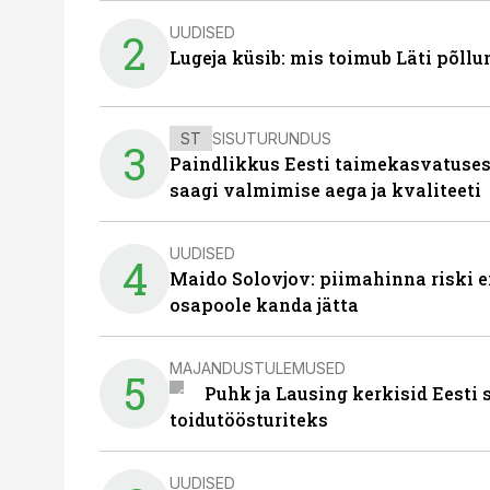
UUDISED
2
Lugeja küsib: mis toimub Läti põll
ST
SISUTURUNDUS
3
Paindlikkus Eesti taimekasvatuses
saagi valmimise aega ja kvaliteeti
UUDISED
4
Maido Solovjov: piimahinna riski ei
osapoole kanda jätta
MAJANDUSTULEMUSED
5
Puhk ja Lausing kerkisid Eesti
toidutöösturiteks
UUDISED