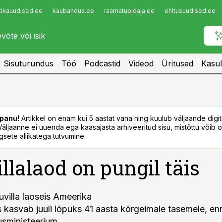
tikauudised.ee
kaubandus.ee
raamatupidaja.ee
ehitusuudised.ee
Infopank
Radar
Sisuturundus
Töö
Podcastid
Videod
Üritused
Kasul
panu!
Artikkel on enam kui 5 aastat vana ning kuulub väljaande digi
. Väljaanne ei uuenda ega kaasajasta arhiveeritud sisu, mistõttu võib ol
sete allikatega tutvumine
llalaod on pungil täis
illa laoseis Ameerika
s kasvab juuli lõpuks 41 aasta kõrgeimale tasemele, 
sministeerium.