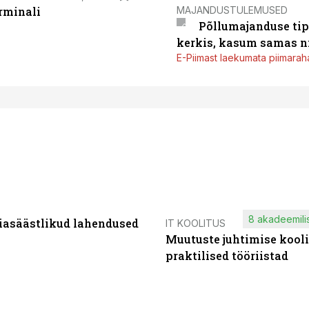
MAJANDUSTULEMUSED
rminali
Põllumajanduse tip
kerkis, kasum samas ni
E-Piimast laekumata piimaraha
8 akadeemilis
iasäästlikud lahendused
IT KOOLITUS
Muutuste juhtimise kooli
praktilised tööriistad