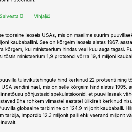
Salvesta
Vihja
use tooraine laoseis USAs, mis on maailma suurim puuvillaek
joni kaubaballini. See on kõrgeim laoseis alates 1967. aasta 
ra kõrgem, kui ministeerium hindas veel kuu aega tagasi. Pu
 tõstis ministeerium 1,9 protsendi võrra 19,4 miljoni kaubaba
puuvilla tulevikutehingute hind kerkinud 22 protsenti ning t
 USA sendini nael, mis on selle kõrgeim hind alates 1995. a
Hinnatõusu põhjustasid spekulatsioonid, et puuvillasaak väh
tavad üha rohkem viimastel aastatel ülikiirelt kerkinud nisu
uuvilla globaalne tarbimine on 124,9 miljonit kaubaballi. Hi
 tarbija, impordib 12,3 miljonit palli ehk veerand miljonit v
lnevalt.