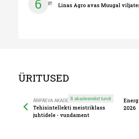
6
Linas Agro avas Muugal viljate
ÜRITUSED
8 akadeemilist tundi
Energ
ÄRIPÄEVA AKADEEMIA
Tehisintellekti meistriklass
2026
juhtidele - vundament