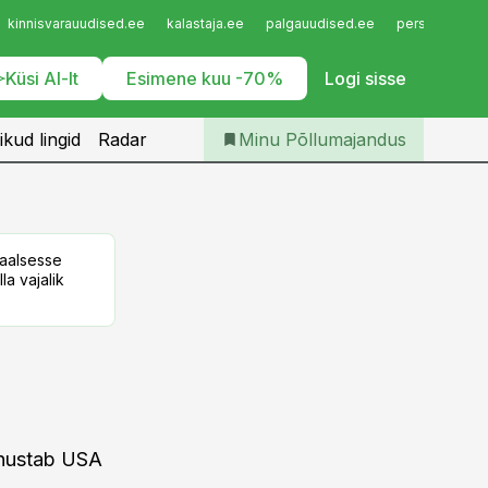
Iseteenindus
kinnisvarauudised.ee
kalastaja.ee
palgauudised.ee
personaliuudi
Telli Põllumajandus
Küsi AI-lt
Esimene kuu -70%
Logi sisse
ikud lingid
Radar
Minu Põllumajandus
taalsesse
la vajalik
ennustab USA