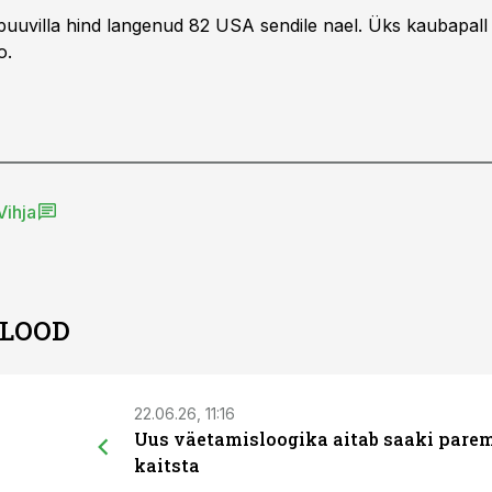
uuvilla hind langenud 82 USA sendile nael. Üks kaubapall 
o.
Vihja
 LOOD
22.06.26, 11:16
Uus väetamisloogika aitab saaki pare
kaitsta