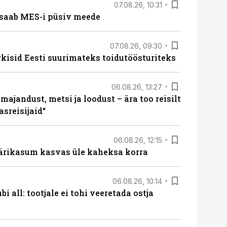
07.08.26, 10:31
saab MES-i püsiv meede
07.08.26, 09:30
rkisid Eesti suurimateks toidutöösturiteks
06.08.26, 13:27
majandust, metsi ja loodust – ära too reisilt
sreisijaid“
06.08.26, 12:15
ärikasum kasvas üle kaheksa korra
06.08.26, 10:14
i all: tootjale ei tohi veeretada ostja