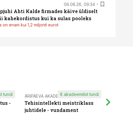
06.08.26, 09:34
pjuhi Ahti Kalde firmades käive üldiselt
i kahekordistus kui ka sulas pooleks
 on enam kui 1,2 miljonit eurot
t tundi
8 akadeemilist tundi
ÄRIPÄEVA AKADEEMIA
IT KOOLIT
tus -
Tehisintellekti meistriklass
Muutuste
juhtidele - vundament
praktilis