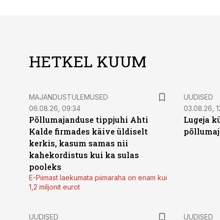
HETKEL KUUM
MAJANDUSTULEMUSED
UUDISED
06.08.26, 09:34
03.08.26, 1
Põllumajanduse tippjuhi Ahti
Lugeja kü
Kalde firmades käive üldiselt
põllumaj
kerkis, kasum samas nii
kahekordistus kui ka sulas
pooleks
E-Piimast laekumata piimaraha on enam kui
1,2 miljonit eurot
UUDISED
UUDISED