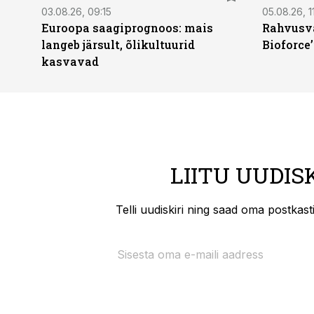
03.08.26, 09:15
05.08.26, 11
Euroopa saagiprognoos: mais
Rahvusva
langeb järsult, õlikultuurid
Bioforce
kasvavad
LIITU UUDIS
Telli uudiskiri ning saad oma postkas