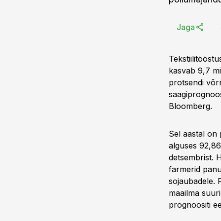
Jaga
Tekstiilitööst
kasvab 9,7 mil
protsendi võr
saagiprognoosi
Bloomberg.
Sel aastal on 
alguses 92,86
detsembrist. 
farmerid panus
sojaubadele. P
maailma suurim
prognoositi ee