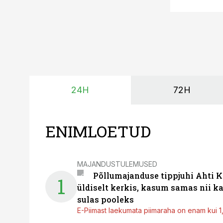
24H
72H
ENIMLOETUD
MAJANDUSTULEMUSED
Põllumajanduse tippjuhi Ahti K
1
üldiselt kerkis, kasum samas nii k
sulas pooleks
E-Piimast laekumata piimaraha on enam kui 1,2