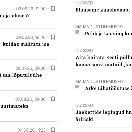
UUDISED
03.08.26, 12:00
Eluaseme kaaslaenust 
umajanduses?
MAJANDUSTULEMUSED
Puhk ja Lausing ke
09.06.26, 16:46
: kuidas määrata ise
UUDISED
Aita kaitsta Eesti põllu
kaasa soovimatuid „kaa
29.07.26, 09:30
 saa lõputult ühe
MAJANDUSTULEMUSED
Arke Lihatööstuse 
07.08.26, 09:30
UUDISED
 suurimateks
Jaekettide lepingud luub
äririski
04.08.26, 11:23