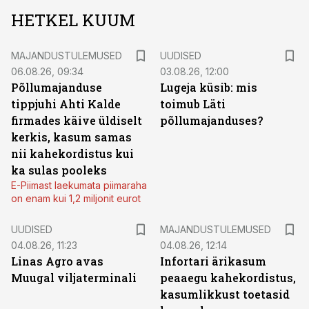
HETKEL KUUM
MAJANDUSTULEMUSED
UUDISED
06.08.26, 09:34
03.08.26, 12:00
Põllumajanduse
Lugeja küsib: mis
tippjuhi Ahti Kalde
toimub Läti
firmades käive üldiselt
põllumajanduses?
kerkis, kasum samas
nii kahekordistus kui
ka sulas pooleks
E-Piimast laekumata piimaraha
on enam kui 1,2 miljonit eurot
UUDISED
MAJANDUSTULEMUSED
04.08.26, 11:23
04.08.26, 12:14
Linas Agro avas
Infortari ärikasum
Muugal viljaterminali
peaaegu kahekordistus,
kasumlikkust toetasid