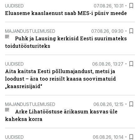
UUDISED
07.08.26, 10:31
Eluaseme kaaslaenust saab MES-i püsiv meede
MAJANDUSTULEMUSED
07.08.26, 09:30
Puhk ja Lausing kerkisid Eesti suurimateks
toidutöösturiteks
UUDISED
06.08.26, 13:27
Aita kaitsta Eesti põllumajandust, metsi ja
loodust – ära too reisilt kaasa soovimatuid
„kaasreisijaid“
MAJANDUSTULEMUSED
06.08.26, 12:15
Arke Lihatööstuse ärikasum kasvas üle
kaheksa korra
UUDISED
06.08.26, 10:14