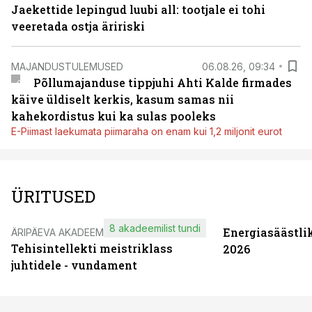
Jaekettide lepingud luubi all: tootjale ei tohi
veeretada ostja äririski
MAJANDUSTULEMUSED
06.08.26, 09:34
Põllumajanduse tippjuhi Ahti Kalde firmades
käive üldiselt kerkis, kasum samas nii
kahekordistus kui ka sulas pooleks
E-Piimast laekumata piimaraha on enam kui 1,2 miljonit eurot
ÜRITUSED
8 akadeemilist tundi
Energiasäästli
ÄRIPÄEVA AKADEEMIA
Tehisintellekti meistriklass
2026
juhtidele - vundament