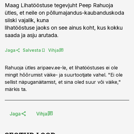
Maag Lihatööstuse tegevjuht Peep Rahuoja
ütles, et neile on põllumajandus-kaubanduskoda
siiski vajalik, kuna
lihatööstuse jaoks on see ainus koht, kus kokku
saada ja asju arutada.
Jaga
Salvesta
Vihja
Rahuoja ütles aripaev.ee-le, et lihatööstuses ei ole
mingit hõõrumist väike- ja suurtootjate vahel. "Ei ole
sellist näpuganäitamist, et sina oled suur või väike,"
märkis ta.
Jaga
Vihja