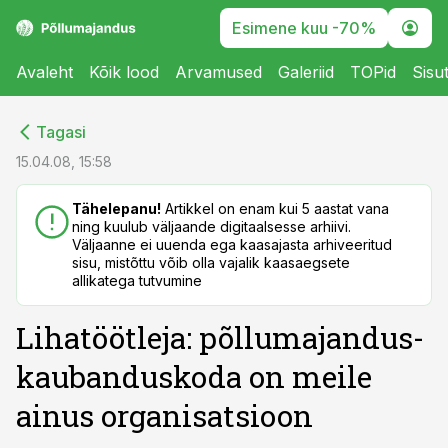
Esimene kuu -70%
Avaleht
Kõik lood
Arvamused
Galeriid
TOPid
Sisu
cebook
cebook
Tagasi
Twitter)
Twitter)
15.04.08, 15:58
kedIn
kedIn
Tähelepanu!
Artikkel on enam kui 5 aastat vana
ning kuulub väljaande digitaalsesse arhiivi.
ail
ail
Väljaanne ei uuenda ega kaasajasta arhiveeritud
sisu, mistõttu võib olla vajalik kaasaegsete
k
k
allikatega tutvumine
Lihatöötleja: põllumajandus-
kaubanduskoda on meile
ainus organisatsioon