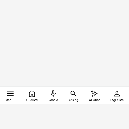
Menüü
Uudised
Raadio
Otsing
AI Chat
Logi sisse
Vana-Lõuna 39/1, 19094 Tallinn