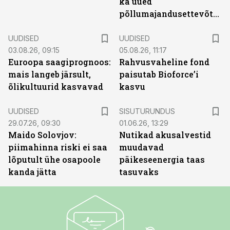
ka uued
põllumajandusettevõtted
UUDISED
UUDISED
03.08.26, 09:15
05.08.26, 11:17
Euroopa saagiprognoos:
Rahvusvaheline fond
mais langeb järsult,
paisutab Bioforce’i
õlikultuurid kasvavad
kasvu
ST
UUDISED
SISUTURUNDUS
29.07.26, 09:30
01.06.26, 13:29
Maido Solovjov:
Nutikad akusalvestid
piimahinna riski ei saa
muudavad
lõputult ühe osapoole
päikeseenergia taas
kanda jätta
tasuvaks