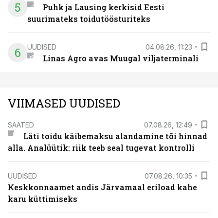
5
Puhk ja Lausing kerkisid Eesti
suurimateks toidutöösturiteks
UUDISED
04.08.26, 11:23
6
Linas Agro avas Muugal viljaterminali
VIIMASED UUDISED
SAATED
07.08.26, 12:49
Läti toidu käibemaksu alandamine tõi hinnad
alla. Analüütik: riik teeb seal tugevat kontrolli
UUDISED
07.08.26, 10:35
Keskkonnaamet andis Järvamaal eriload kahe
karu küttimiseks