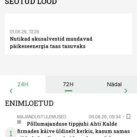
SEOTUD LOOD
ST
01.06.26, 13:29
Nutikad akusalvestid muudavad
päikeseenergia taas tasuvaks
24H
72H
Nädal
ENIMLOETUD
MAJANDUSTULEMUSED
06.08.26, 09:34
Põllumajanduse tippjuhi Ahti Kalde
firmades käive üldiselt kerkis, kasum samas
1