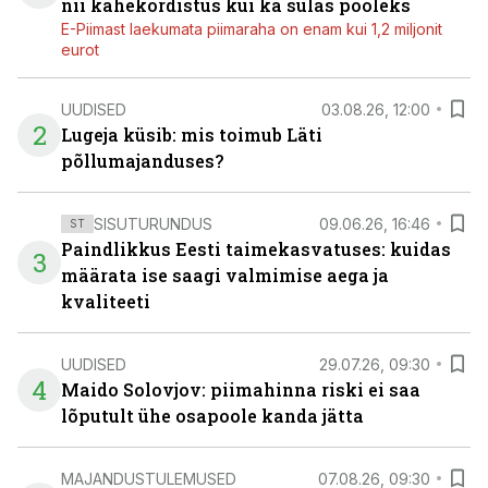
nii kahekordistus kui ka sulas pooleks
E-Piimast laekumata piimaraha on enam kui 1,2 miljonit
eurot
UUDISED
03.08.26, 12:00
2
Lugeja küsib: mis toimub Läti
põllumajanduses?
SISUTURUNDUS
09.06.26, 16:46
ST
Paindlikkus Eesti taimekasvatuses: kuidas
3
määrata ise saagi valmimise aega ja
kvaliteeti
UUDISED
29.07.26, 09:30
4
Maido Solovjov: piimahinna riski ei saa
lõputult ühe osapoole kanda jätta
MAJANDUSTULEMUSED
07.08.26, 09:30