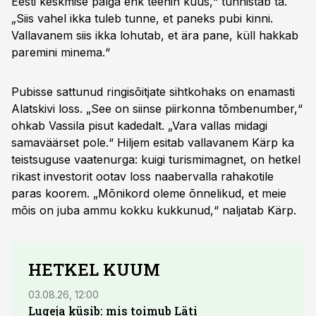
Eesti keskmise palga ehk teenin kuus,“ tunnistab ta.
„Siis vahel ikka tuleb tunne, et paneks pubi kinni.
Vallavanem siis ikka lohutab, et ära pane, küll hakkab
paremini minema.“
Pubisse sattunud ringisõitjate sihtkohaks on enamasti
Alatskivi loss. „See on siinse piirkonna tõmbenumber,“
ohkab Vassila pisut kadedalt. „Vara vallas midagi
samaväärset pole.“ Hiljem esitab vallavanem Kärp ka
teistsuguse vaatenurga: kuigi turismimagnet, on hetkel
rikast investorit ootav loss naabervalla rahakotile
paras koorem. „Mõnikord oleme õnnelikud, et meie
mõis on juba ammu kokku kukkunud,“ naljatab Kärp.
HETKEL KUUM
03.08.26, 12:00
04.08.
Lugeja küsib: mis toimub Läti