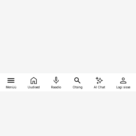
Menüü
Uudised
Raadio
Otsing
AI Chat
Logi sisse
Vana-Lõuna 39/1, 19094 Tallinn
(+372) 667 0111
pollumajandus@pollumajandus.ee