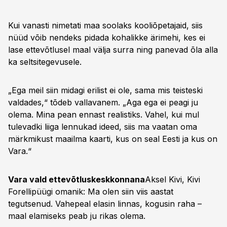
Kui vanasti nimetati maa soolaks kooliõpetajaid, siis
nüüd võib nendeks pidada kohalikke ärimehi, kes ei
lase ettevõtlusel maal välja surra ning panevad õla alla
ka seltsitegevusele.
„Ega meil siin midagi erilist ei ole, sama mis teisteski
valdades,“ tõdeb vallavanem. „Aga ega ei peagi ju
olema. Mina pean ennast realistiks. Vahel, kui mul
tulevadki liiga lennukad ideed, siis ma vaatan oma
märkmikust maailma kaarti, kus on seal Eesti ja kus on
Vara.“
Vara vald ettevõtluskeskkonnana
Aksel Kivi, Kivi
Forellipüügi omanik: Ma olen siin viis aastat
tegutsenud. Vahepeal elasin linnas, kogusin raha –
maal elamiseks peab ju rikas olema.