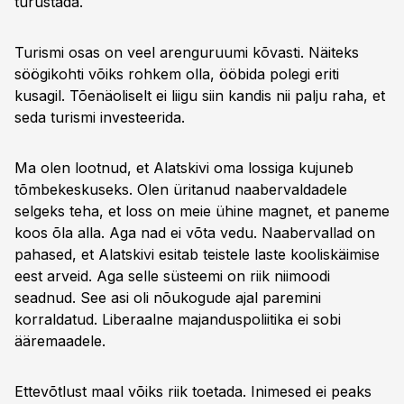
turustada.
Turismi osas on veel arenguruumi kõvasti. Näiteks
söögikohti võiks rohkem olla, ööbida polegi eriti
kusagil. Tõenäoliselt ei liigu siin kandis nii palju raha, et
seda turismi investeerida.
Ma olen lootnud, et Alatskivi oma lossiga kujuneb
tõmbekeskuseks. Olen üritanud naabervaldadele
selgeks teha, et loss on meie ühine magnet, et paneme
koos õla alla. Aga nad ei võta vedu. Naabervallad on
pahased, et Alatskivi esitab teistele laste kooliskäimise
eest arveid. Aga selle süsteemi on riik niimoodi
seadnud. See asi oli nõukogude ajal paremini
korraldatud. Liberaalne majanduspoliitika ei sobi
ääremaadele.
Ettevõtlust maal võiks riik toetada. Inimesed ei peaks