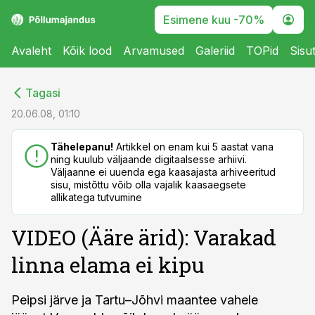
Esimene kuu -70%
Avaleht
Kõik lood
Arvamused
Galeriid
TOPid
Sisu
cebook
cebook
Tagasi
Twitter)
Twitter)
20.06.08, 01:10
kedIn
kedIn
Tähelepanu!
Artikkel on enam kui 5 aastat vana
ning kuulub väljaande digitaalsesse arhiivi.
ail
ail
Väljaanne ei uuenda ega kaasajasta arhiveeritud
sisu, mistõttu võib olla vajalik kaasaegsete
k
k
allikatega tutvumine
VIDEO (Ääre ärid): Varakad
linna elama ei kipu
Peipsi järve ja Tartu–Jõhvi maantee vahele