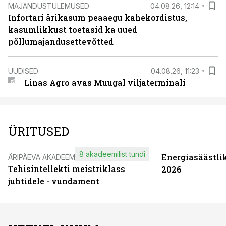
MAJANDUSTULEMUSED
04.08.26, 12:14
Infortari ärikasum peaaegu kahekordistus,
kasumlikkust toetasid ka uued
põllumajandusettevõtted
UUDISED
04.08.26, 11:23
Linas Agro avas Muugal viljaterminali
ÜRITUSED
8 akadeemilist tundi
Energiasäästli
ÄRIPÄEVA AKADEEMIA
Tehisintellekti meistriklass
2026
juhtidele - vundament