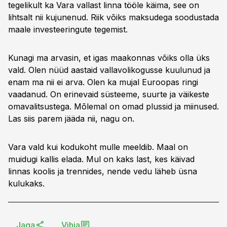
tegelikult ka Vara vallast linna tööle käima, see on
lihtsalt nii kujunenud. Riik võiks maksudega soodustada
maale investeeringute tegemist.
Kunagi ma arvasin, et igas maakonnas võiks olla üks
vald. Olen nüüd aastaid vallavolikogusse kuulunud ja
enam ma nii ei arva. Olen ka mujal Euroopas ringi
vaadanud. On erinevaid süsteeme, suurte ja väikeste
omavalitsustega. Mõlemal on omad plussid ja miinused.
Las siis parem jääda nii, nagu on.
Vara vald kui kodukoht mulle meeldib. Maal on
muidugi kallis elada. Mul on kaks last, kes käivad
linnas koolis ja trennides, nende vedu läheb üsna
kulukaks.
Jaga
Vihja