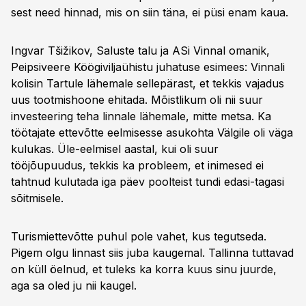
sest need hinnad, mis on siin täna, ei püsi enam kaua.
Ingvar Tšižikov, Saluste talu ja ASi Vinnal omanik,
Peipsiveere Köögiviljaühistu juhatuse esimees: Vinnali
kolisin Tartule lähemale sellepärast, et tekkis vajadus
uus tootmishoone ehitada. Mõistlikum oli nii suur
investeering teha linnale lähemale, mitte metsa. Ka
töötajate ettevõtte eelmisesse asukohta Välgile oli väga
kulukas. Üle-eelmisel aastal, kui oli suur
tööjõupuudus, tekkis ka probleem, et inimesed ei
tahtnud kulutada iga päev poolteist tundi edasi-tagasi
sõitmisele.
Turismiettevõtte puhul pole vahet, kus tegutseda.
Pigem olgu linnast siis juba kaugemal. Tallinna tuttavad
on küll öelnud, et tuleks ka korra kuus sinu juurde,
aga sa oled ju nii kaugel.