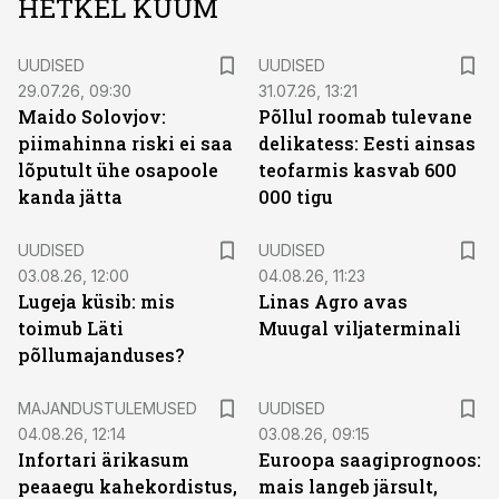
HETKEL KUUM
UUDISED
UUDISED
29.07.26, 09:30
31.07.26, 13:21
Maido Solovjov:
Põllul roomab tulevane
piimahinna riski ei saa
delikatess: Eesti ainsas
lõputult ühe osapoole
teofarmis kasvab 600
kanda jätta
000 tigu
UUDISED
UUDISED
03.08.26, 12:00
04.08.26, 11:23
Lugeja küsib: mis
Linas Agro avas
toimub Läti
Muugal viljaterminali
põllumajanduses?
MAJANDUSTULEMUSED
UUDISED
04.08.26, 12:14
03.08.26, 09:15
Infortari ärikasum
Euroopa saagiprognoos:
peaaegu kahekordistus,
mais langeb järsult,