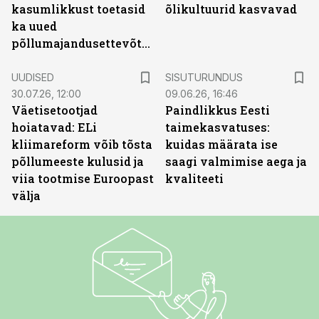
kasumlikkust toetasid
õlikultuurid kasvavad
ka uued
põllumajandusettevõtted
ST
UUDISED
SISUTURUNDUS
30.07.26, 12:00
09.06.26, 16:46
Väetisetootjad
Paindlikkus Eesti
hoiatavad: ELi
taimekasvatuses:
kliimareform võib tõsta
kuidas määrata ise
põllumeeste kulusid ja
saagi valmimise aega ja
viia tootmise Euroopast
kvaliteeti
välja