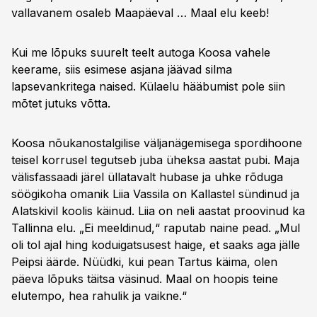
vallavanem osaleb Maapäeval … Maal elu keeb!
Kui me lõpuks suurelt teelt autoga Koosa vahele
keerame, siis esimese asjana jäävad silma
lapsevankritega naised. Külaelu hääbumist pole siin
mõtet jutuks võtta.
Koosa nõukanostalgilise väljanägemisega spordihoone
teisel korrusel tegutseb juba üheksa aastat pubi. Maja
välisfassaadi järel üllatavalt hubase ja uhke rõduga
söögikoha omanik Liia Vassila on Kallastel sündinud ja
Alatskivil koolis käinud. Liia on neli aastat proovinud ka
Tallinna elu. „Ei meeldinud,“ raputab naine pead. „Mul
oli tol ajal hing koduigatsusest haige, et saaks aga jälle
Peipsi äärde. Nüüdki, kui pean Tartus käima, olen
päeva lõpuks täitsa väsinud. Maal on hoopis teine
elutempo, hea rahulik ja vaikne.“