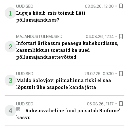
UUDISED
03.08.26, 12:00
1
Lugeja küsib: mis toimub Läti
põllumajanduses?
MAJANDUSTULEMUSED
04.08.26, 12:14
Infortari ärikasum peaaegu kahekordistus,
2
kasumlikkust toetasid ka uued
põllumajandusettevõtted
UUDISED
29.07.26, 09:30
3
Maido Solovjov: piimahinna riski ei saa
lõputult ühe osapoole kanda jätta
UUDISED
05.08.26, 11:17
4
Rahvusvaheline fond paisutab Bioforce’i
kasvu