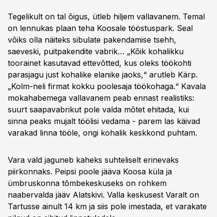
Tegelikult on tal õigus, ütleb hiljem vallavanem. Temal
on lennukas plaan teha Koosale tööstuspark. Seal
võiks olla näiteks sibulate pakendamise tsehh,
saeveski, puitpakendite vabrik… „Kõik kohalikku
toorainet kasutavad ettevõtted, kus oleks töökohti
parasjagu just kohalike elanike jaoks,“ arutleb Kärp.
„Kolm-neli firmat kokku poolesaja töökohaga.“ Kavala
mokahabemega vallavanem peab ennast realistiks:
suurt saapavabrikut pole valda mõtet ehitada, kui
sinna peaks mujalt töölisi vedama - parem las käivad
varakad linna tööle, ongi kohalik keskkond puhtam.
Vara vald jaguneb kaheks suhteliselt erinevaks
piirkonnaks. Peipsi poole jääva Koosa küla ja
ümbruskonna tõmbekeskuseks on rohkem
naabervalda jääv Alatskivi. Valla keskusest Varalt on
Tartusse ainult 14 km ja siis pole imestada, et varakate