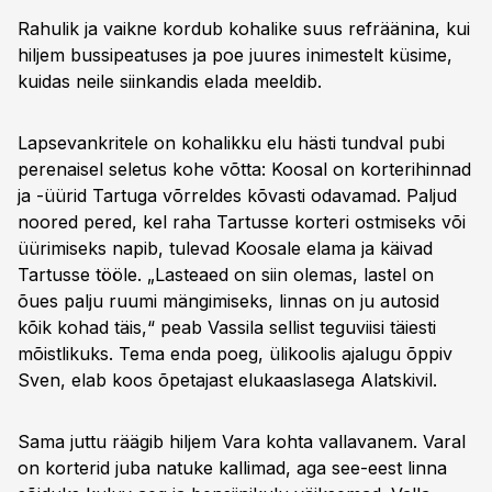
Rahulik ja vaikne kordub kohalike suus refräänina, kui
hiljem bussipeatuses ja poe juures inimestelt küsime,
kuidas neile siinkandis elada meeldib.
Lapsevankritele on kohalikku elu hästi tundval pubi
perenaisel seletus kohe võtta: Koosal on korterihinnad
ja -üürid Tartuga võrreldes kõvasti odavamad. Paljud
noored pered, kel raha Tartusse korteri ostmiseks või
üürimiseks napib, tulevad Koosale elama ja käivad
Tartusse tööle. „Lasteaed on siin olemas, lastel on
õues palju ruumi mängimiseks, linnas on ju autosid
kõik kohad täis,“ peab Vassila sellist teguviisi täiesti
mõistlikuks. Tema enda poeg, ülikoolis ajalugu õppiv
Sven, elab koos õpetajast elukaaslasega Alatskivil.
Sama juttu räägib hiljem Vara kohta vallavanem. Varal
on korterid juba natuke kallimad, aga see-eest linna