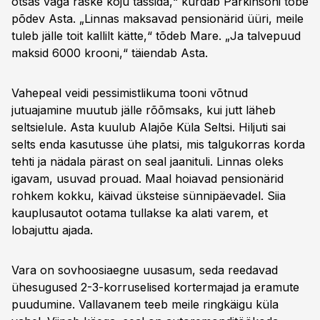
otsas väga raske koju tassida,“ kurdab Parkinsoni tõbe
põdev Asta. „Linnas maksavad pensionärid üüri, meile
tuleb jälle toit kallilt kätte,“ tõdeb Mare. „Ja talvepuud
maksid 6000 krooni,“ täiendab Asta.
Vahepeal veidi pessimistlikuma tooni võtnud
jutuajamine muutub jälle rõõmsaks, kui jutt läheb
seltsielule. Asta kuulub Alajõe Küla Seltsi. Hiljuti sai
selts enda kasutusse ühe platsi, mis talgukorras korda
tehti ja nädala pärast on seal jaanituli. Linnas oleks
igavam, usuvad prouad. Maal hoiavad pensionärid
rohkem kokku, käivad üksteise sünnipäevadel. Siia
kauplusautot ootama tullakse ka alati varem, et
lobajuttu ajada.
Vara on sovhoosiaegne uusasum, seda reedavad
ühesugused 2-3-korruselised kortermajad ja eramute
puudumine. Vallavanem teeb meile ringkäigu küla