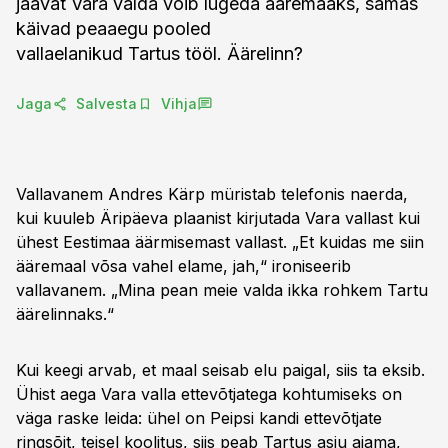
jäävat Vara valda võib lugeda ääremaaks, samas
käivad peaaegu pooled
vallaelanikud Tartus tööl. Äärelinn?
Jaga
Salvesta
Vihja
Vallavanem Andres Kärp müristab telefonis naerda,
kui kuuleb Äripäeva plaanist kirjutada Vara vallast kui
ühest Eestimaa äärmisemast vallast. „Et kuidas me siin
ääremaal võsa vahel elame, jah,“ ironiseerib
vallavanem. „Mina pean meie valda ikka rohkem Tartu
äärelinnaks.“
Kui keegi arvab, et maal seisab elu paigal, siis ta eksib.
Ühist aega Vara valla ettevõtjatega kohtumiseks on
väga raske leida: ühel on Peipsi kandi ettevõtjate
ringsõit, teisel koolitus, siis peab Tartus asju ajama,