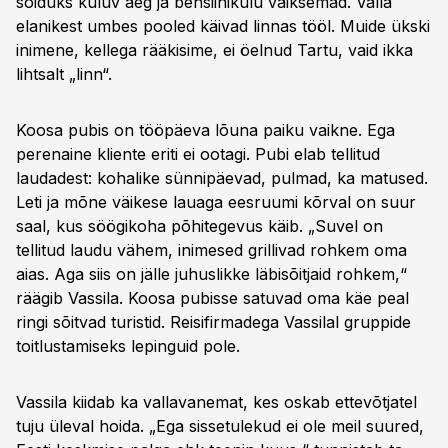
sõiduks kuluv aeg ja bensiinikulu väiksemad. Valla
elanikest umbes pooled käivad linnas tööl. Muide ükski
inimene, kellega rääkisime, ei öelnud Tartu, vaid ikka
lihtsalt „linn“.
Koosa pubis on tööpäeva lõuna paiku vaikne. Ega
perenaine kliente eriti ei ootagi. Pubi elab tellitud
laudadest: kohalike sünnipäevad, pulmad, ka matused.
Leti ja mõne väikese lauaga eesruumi kõrval on suur
saal, kus söögikoha põhitegevus käib. „Suvel on
tellitud laudu vähem, inimesed grillivad rohkem oma
aias. Aga siis on jälle juhuslikke läbisõitjaid rohkem,“
räägib Vassila. Koosa pubisse satuvad oma käe peal
ringi sõitvad turistid. Reisifirmadega Vassilal gruppide
toitlustamiseks lepinguid pole.
Vassila kiidab ka vallavanemat, kes oskab ettevõtjatel
tuju üleval hoida. „Ega sissetulekud ei ole meil suured,