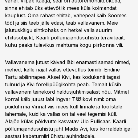
vahel. Viipab käega, seal on autoremonditöökoda,
sinna ehitab üks ettevõtlik mees küla kolmandat
kauplust. Oma rahast ehitab, vahepeal käib Soomes
tööl ja siis teeb jälle edasi, teab vallavanem. Meie
jalutuskäigu sihtkohaks on hetkel valla suurim
ehitusobjekt, Kaarli põllumajandusühistu teraviljaait,
kuhu peaks tulevikus mahtuma kogu piirkonna vili.
Vallavanema jutust käivad läbi enamasti samad nimed,
mehed, kelle najal vallas ettevõtlus toimib. Endine
Tartu abilinnapea Aksel Kivi, kes kodukanti tagasi
tulnud ja Kivi forellipüügikohta peab. Temalt küsib
vallavanem teinekord haldusjuhtimisalast nõu. Mitmel
korral käib jutust läbi Ingvar Tšižikovi nimi: oma
puidufirma Vinnal viis mees küll linnale ja töölistele
lähemale, kuid ka vallas on tal veel tegemisi küll.
Alajõe külas põldvutte kasvatav Ülo Pullisaar. Kaarli
põllumajandusühistu juht Madis Avi, kes korraldab iga-
aastast kabeturniiri ühistu auhindadele.