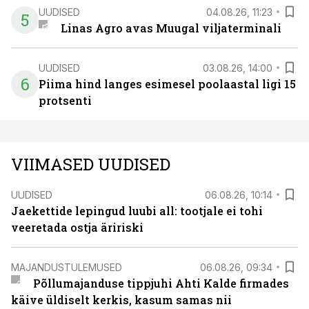
UUDISED
04.08.26, 11:23
5
Linas Agro avas Muugal viljaterminali
UUDISED
03.08.26, 14:00
6
Piima hind langes esimesel poolaastal ligi 15
protsenti
VIIMASED UUDISED
UUDISED
06.08.26, 10:14
Jaekettide lepingud luubi all: tootjale ei tohi
veeretada ostja äririski
MAJANDUSTULEMUSED
06.08.26, 09:34
Põllumajanduse tippjuhi Ahti Kalde firmades
käive üldiselt kerkis, kasum samas nii