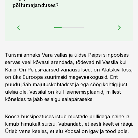
põllumajanduses?
Turismi annaks Vara vallas ja üldse Peipsi siinpoolses
servas veel kõvasti arendada, tõdevad nii Vassila kui
Kärp. On Peipsi-äärsed vanausulised, on Alatskivi loss,
on üks Euroopa suurimaid mageveekogusid. Ent
puudu jääb majutuskohtadest ja ega söögikohtigi just
üleliia ole. Vassilal on küll laienemisplaanid, millest
kõneldes ta jääb esialgu salapäraseks.
Koosa bussipeatuses istub mustade prillidega naine ja
kimub himukalt suitsu. Vabandab, et eesti keelt ei räägi.
Ütleb vene keeles, et elu Koosal on igav ja tööd pole.