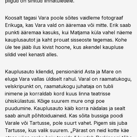
pilgud on sihitud linnatuledele.
Koosalt tagasi Vara poole sõites vaidleme fotograaf
Erikuga, kas Vara vald on ääremaa või mitte. Erik saab
punkti ääremaa kasuks, kui Matjama küla vahel näeme
kauplusautot ja kaht prouat sisseoste tegemas. Kohe
üle tee jääb ilus kivist hoone, kus akendel kaupluse
sildid veel kenasti alles.
Kauplusauto kliendid, pensionärid Asta ja Mare on
eluga Vara vallas üldiselt rahul. Varal on raamatukogu,
velskripunkt on, raamatukogu juhataja on tubli
inimene ja korraldab kord kuus linna teatrisse
ühiskülastusi. Kõige suurem mure ongi poe
puudumine. Kauplusauto käib korra nädalas ja sealt
saab ainult põhitoiduaineid. Kas sõita bussiga poodi
Varale või Tartusse, pole suurt vahet. Pigem siis juba
Tartusse, kus valik suurem. „Pärast on neid kotte käe