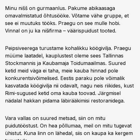
Minu nišš on gurmaanlus. Pakume abikaasaga
omavalmistatud õhtusööke. Võtame vähe gruppe, et
see ei muutuks tööks. Praegu on see mulle hobi.
Vinnal on ju ka nišifirma – väärispuidust tooted.
Peipsiveerega turustame kohalikku köögivilja. Praegu
müüme laatadel, kauplustest oleme sees Tallinnas
Stockmannis ja Kaubamaja Toidumaailmas. Suured
ketid meid väga ei taha, meie kauba hinnad pole
konkurentsivõimelised. Eestis paraku pole võimalik
kasvatada köögivilja nii odavalt, nagu neis riikides, kust
Rimi-sugused ketid oma kauba toovad. Järgmisel
nädalal hakkan pidama läbirääkimisi restoranidega.
Vara vallas on suured metsad, siin on mitu
puidutööstust. On hea põllumaa, meil on mitu tugevat
ühistut. Kuna linn on lähedal, siis on kaupa ka kergem