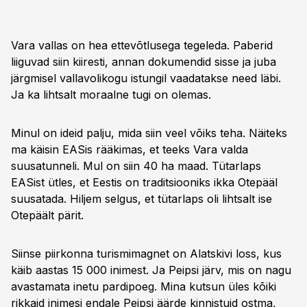
Vara vallas on hea ettevõtlusega tegeleda. Paberid
liiguvad siin kiiresti, annan dokumendid sisse ja juba
järgmisel vallavolikogu istungil vaadatakse need läbi.
Ja ka lihtsalt moraalne tugi on olemas.
Minul on ideid palju, mida siin veel võiks teha. Näiteks
ma käisin EASis rääkimas, et teeks Vara valda
suusatunneli. Mul on siin 40 ha maad. Tütarlaps
EASist ütles, et Eestis on traditsiooniks ikka Otepääl
suusatada. Hiljem selgus, et tütarlaps oli lihtsalt ise
Otepäält pärit.
Siinse piirkonna turismimagnet on Alatskivi loss, kus
käib aastas 15 000 inimest. Ja Peipsi järv, mis on nagu
avastamata inetu pardipoeg. Mina kutsun üles kõiki
rikkaid inimesi endale Peipsi äärde kinnistuid ostma,