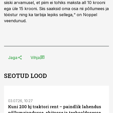
siiski arvamusel, et piim ei tohiks maksta all 10 krooni
ega üle 15 krooni. Siis saaksid oma osa nii põllumees ja
tööstur ning ka tarbija lepiks sellega,“ on Noppel
veendunud.
Jaga
Vihja
SEOTUD LOOD
ST
03.07.26, 10:27
Kuni 200 hj traktori rent – paindlik lahendus
põllumajandusse, ehitusse ja teehooldusesse