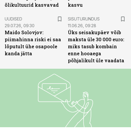
õlikultuurid kasvavad
kasvu
ST
UUDISED
SISUTURUNDUS
29.07.26, 09:30
11.06.26, 09:28
Maido Solovjov:
Üks seisakupäev võib
piimahinna riski ei saa
maksta üle 30 000 euro:
lõputult ühe osapoole
miks tasub kombain
kanda jätta
enne hooaega
põhjalikult üle vaadata