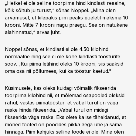
„Hetkel ei ole selline toorpiima hind kindlasti reaalne,
kõik sõltub ju turust,“ sõnas Noppel. „Mina olen
arvamusel, et kilepakis piim peaks poeletil maksma 10
krooni. Mitte 7 krooni nagu praegu. See on natukene
alahinnatud,“ arvas juht.
Noppel sõnas, et kindlasti ei ole 4.50 kilohind
normaalne ning see ei ole kohe kindlasti töösturite
soov. „Kui piima letihind oleks 10 krooni, siis saaksid
oma osa nii põllumees, kui ka tööstur kaetud."
Küsimusele, kas oleks kuidagi võimalik fikseerida
toorpiima kilohind nii, et mõlemad osapooled oleksid
rahul, vastas piimatööstur, et vabal turul on väga
raske hinda fikseerida. „Vabal turul on midagi
fikseerida väga raske. Eks olete ka ise täheldanud, et
mõned tooted on poodides pikka aega ühe ja sama
hinnaga. Piim kahjuks selline toode ei ole. Mina olen