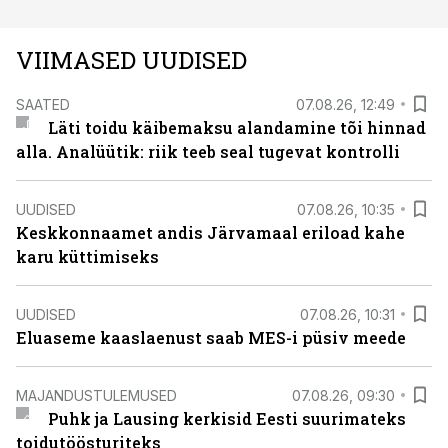
VIIMASED UUDISED
SAATED
07.08.26, 12:49
Läti toidu käibemaksu alandamine tõi hinnad
alla. Analüütik: riik teeb seal tugevat kontrolli
UUDISED
07.08.26, 10:35
Keskkonnaamet andis Järvamaal eriload kahe
karu küttimiseks
UUDISED
07.08.26, 10:31
Eluaseme kaaslaenust saab MES-i püsiv meede
MAJANDUSTULEMUSED
07.08.26, 09:30
Puhk ja Lausing kerkisid Eesti suurimateks
toidutöösturiteks