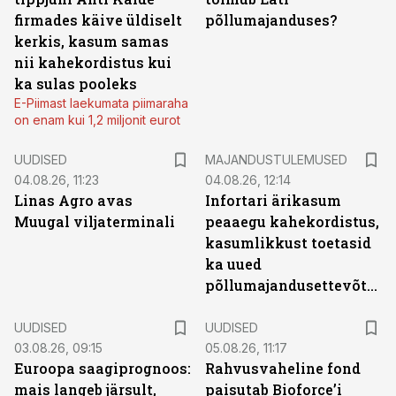
firmades käive üldiselt
põllumajanduses?
kerkis, kasum samas
nii kahekordistus kui
ka sulas pooleks
E-Piimast laekumata piimaraha
on enam kui 1,2 miljonit eurot
UUDISED
MAJANDUSTULEMUSED
04.08.26, 11:23
04.08.26, 12:14
Linas Agro avas
Infortari ärikasum
Muugal viljaterminali
peaaegu kahekordistus,
kasumlikkust toetasid
ka uued
põllumajandusettevõtted
UUDISED
UUDISED
03.08.26, 09:15
05.08.26, 11:17
Euroopa saagiprognoos:
Rahvusvaheline fond
mais langeb järsult,
paisutab Bioforce’i