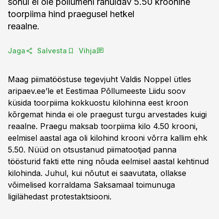
sõnul ei ole põllumehi rahuldav 5.50 kroonine
toorpiima hind praegusel hetkel
reaalne.
Jaga
Salvesta
Vihja
Maag piimatööstuse tegevjuht Valdis Noppel ütles
aripaev.ee’le et Eestimaa Põllumeeste Liidu soov
küsida toorpiima kokkuostu kilohinna eest kroon
kõrgemat hinda ei ole praegust turgu arvestades kuigi
reaalne. Praegu maksab toorpiima kilo 4.50 krooni,
eelmisel aastal aga oli kilohind krooni võrra kallim ehk
5.50. Nüüd on otsustanud piimatootjad panna
töösturid fakti ette ning nõuda eelmisel aastal kehtinud
kilohinda. Juhul, kui nõutut ei saavutata, ollakse
võimelised korraldama Saksamaal toimunuga
ligilähedast protestaktsiooni.