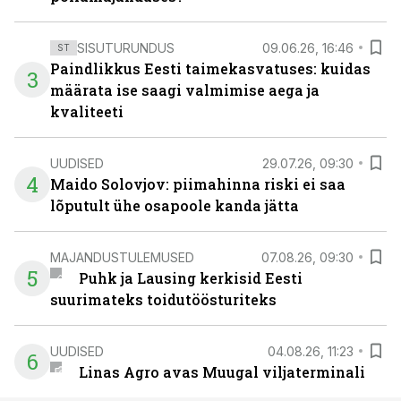
SISUTURUNDUS
09.06.26, 16:46
ST
Paindlikkus Eesti taimekasvatuses: kuidas
3
määrata ise saagi valmimise aega ja
kvaliteeti
UUDISED
29.07.26, 09:30
4
Maido Solovjov: piimahinna riski ei saa
lõputult ühe osapoole kanda jätta
MAJANDUSTULEMUSED
07.08.26, 09:30
5
Puhk ja Lausing kerkisid Eesti
suurimateks toidutöösturiteks
UUDISED
04.08.26, 11:23
6
Linas Agro avas Muugal viljaterminali