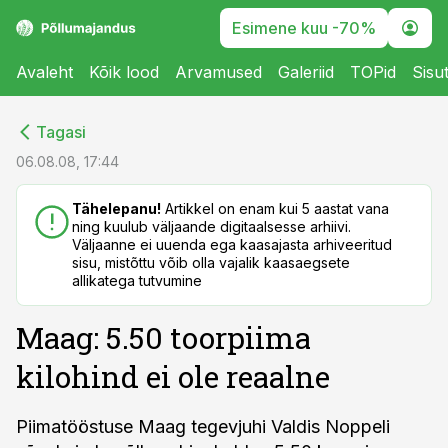
Esimene kuu -70%
Avaleht
Kõik lood
Arvamused
Galeriid
TOPid
Sisu
cebook
cebook
Tagasi
Twitter)
Twitter)
06.08.08, 17:44
kedIn
kedIn
Tähelepanu!
Artikkel on enam kui 5 aastat vana
ning kuulub väljaande digitaalsesse arhiivi.
ail
ail
Väljaanne ei uuenda ega kaasajasta arhiveeritud
sisu, mistõttu võib olla vajalik kaasaegsete
k
k
allikatega tutvumine
Maag: 5.50 toorpiima
kilohind ei ole reaalne
Piimatööstuse Maag tegevjuhi Valdis Noppeli