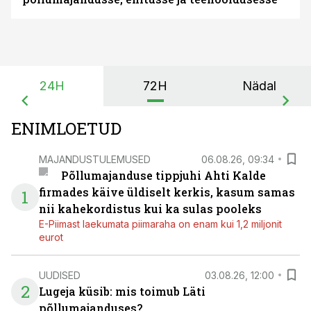
24H
72H
Nädal
ENIMLOETUD
MAJANDUSTULEMUSED
06.08.26, 09:34
Põllumajanduse tippjuhi Ahti Kalde
firmades käive üldiselt kerkis, kasum samas
1
nii kahekordistus kui ka sulas pooleks
E-Piimast laekumata piimaraha on enam kui 1,2 miljonit
eurot
UUDISED
03.08.26, 12:00
2
Lugeja küsib: mis toimub Läti
põllumajanduses?