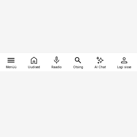
Menüü
Uudised
Raadio
Otsing
AI Chat
Logi sisse
Vana-Lõuna 39/1, 19094 Tallinn
(+372) 667 0111
pollumajandus@pollumajandus.ee
Telli
Reklaam
Firmast