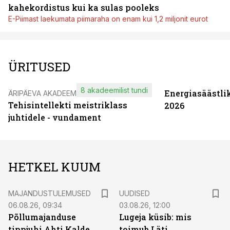
kahekordistus kui ka sulas pooleks
E-Piimast laekumata piimaraha on enam kui 1,2 miljonit eurot
ÜRITUSED
8 akadeemilist tundi
Energiasäästli
ÄRIPÄEVA AKADEEMIA
Tehisintellekti meistriklass
2026
juhtidele - vundament
HETKEL KUUM
MAJANDUSTULEMUSED
UUDISED
06.08.26, 09:34
03.08.26, 12:00
Põllumajanduse
Lugeja küsib: mis
tippjuhi Ahti Kalde
toimub Läti