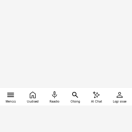
Menüü
Uudised
Raadio
Otsing
AI Chat
Logi sisse
Vana-Lõuna 39/1, 19094 Tallinn