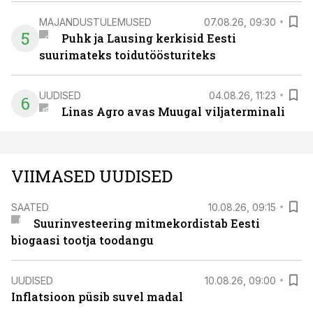
MAJANDUSTULEMUSED
07.08.26, 09:30
5
Puhk ja Lausing kerkisid Eesti
suurimateks toidutöösturiteks
UUDISED
04.08.26, 11:23
6
Linas Agro avas Muugal viljaterminali
VIIMASED UUDISED
SAATED
10.08.26, 09:15
Suurinvesteering mitmekordistab Eesti
biogaasi tootja toodangu
UUDISED
10.08.26, 09:00
Inflatsioon püsib suvel madal