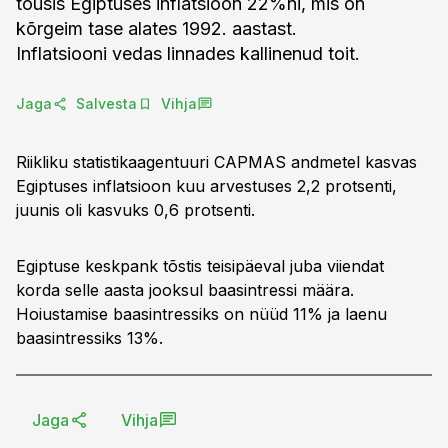
tõusis Egiptuses inflatsioon 22%ni, mis on
kõrgeim tase alates 1992. aastast.
Inflatsiooni vedas linnades kallinenud toit.
Jaga
Salvesta
Vihja
Riikliku statistikaagentuuri CAPMAS andmetel kasvas
Egiptuses inflatsioon kuu arvestuses 2,2 protsenti,
juunis oli kasvuks 0,6 protsenti.
Egiptuse keskpank tõstis teisipäeval juba viiendat
korda selle aasta jooksul baasintressi määra.
Hoiustamise baasintressiks on nüüd 11% ja laenu
baasintressiks 13%.
Jaga
Vihja