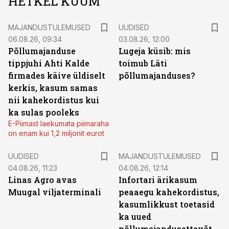
HETKEL KUUM
MAJANDUSTULEMUSED
UUDISED
06.08.26, 09:34
03.08.26, 12:00
Põllumajanduse
Lugeja küsib: mis
tippjuhi Ahti Kalde
toimub Läti
firmades käive üldiselt
põllumajanduses?
kerkis, kasum samas
nii kahekordistus kui
ka sulas pooleks
E-Piimast laekumata piimaraha
on enam kui 1,2 miljonit eurot
UUDISED
MAJANDUSTULEMUSED
04.08.26, 11:23
04.08.26, 12:14
Linas Agro avas
Infortari ärikasum
Muugal viljaterminali
peaaegu kahekordistus,
kasumlikkust toetasid
ka uued
põllumajandusettevõtted