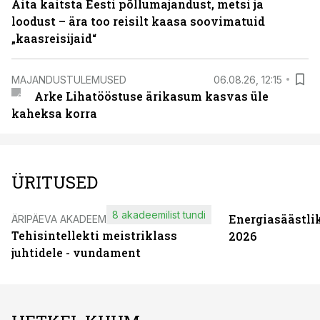
Aita kaitsta Eesti põllumajandust, metsi ja
loodust – ära too reisilt kaasa soovimatuid
„kaasreisijaid“
MAJANDUSTULEMUSED
06.08.26, 12:15
Arke Lihatööstuse ärikasum kasvas üle
kaheksa korra
ÜRITUSED
8 akadeemilist tundi
Energiasäästli
ÄRIPÄEVA AKADEEMIA
Tehisintellekti meistriklass
2026
juhtidele - vundament