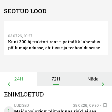
SEOTUD LOOD
ST
03.07.26, 10:27
Kuni 200 hj traktori rent – paindlik lahendus
põllumajandusse, ehitusse ja teehooldusesse
24H
72H
Nädal
ENIMLOETUD
UUDISED
29.07.26, 09:30
1
Maido Solovjov: piimahinna riski ei saa