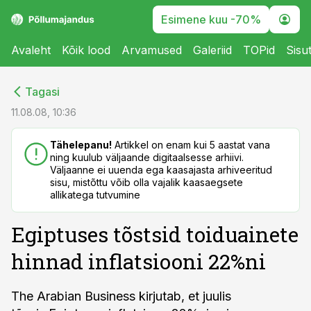
Esimene kuu -70%
Avaleht
Kõik lood
Arvamused
Galeriid
TOPid
Sisu
cebook
cebook
Tagasi
Twitter)
Twitter)
11.08.08, 10:36
kedIn
kedIn
Tähelepanu!
Artikkel on enam kui 5 aastat vana
ning kuulub väljaande digitaalsesse arhiivi.
ail
ail
Väljaanne ei uuenda ega kaasajasta arhiveeritud
sisu, mistõttu võib olla vajalik kaasaegsete
k
k
allikatega tutvumine
Egiptuses tõstsid toiduainete
hinnad inflatsiooni 22%ni
The Arabian Business kirjutab, et juulis