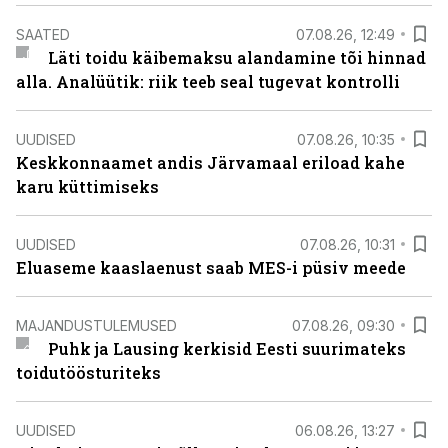
SAATED
07.08.26, 12:49
Läti toidu käibemaksu alandamine tõi hinnad
alla. Analüütik: riik teeb seal tugevat kontrolli
UUDISED
07.08.26, 10:35
Keskkonnaamet andis Järvamaal eriload kahe
karu küttimiseks
UUDISED
07.08.26, 10:31
Eluaseme kaaslaenust saab MES-i püsiv meede
MAJANDUSTULEMUSED
07.08.26, 09:30
Puhk ja Lausing kerkisid Eesti suurimateks
toidutöösturiteks
UUDISED
06.08.26, 13:27