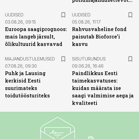
UUDISED
UUDISED
03.08.26, 09:15
05.08.26, 11:17
Euroopa saagiprognoos:
Rahvusvaheline fond
mais langeb järsult,
paisutab Bioforce’i
õlikultuurid kasvavad
kasvu
ST
MAJANDUSTULEMUSED
SISUTURUNDUS
07.08.26, 09:30
09.06.26, 16:46
Puhk ja Lausing
Paindlikkus Eesti
kerkisid Eesti
taimekasvatuses:
suurimateks
kuidas määrata ise
toidutöösturiteks
saagi valmimise aega ja
kvaliteeti