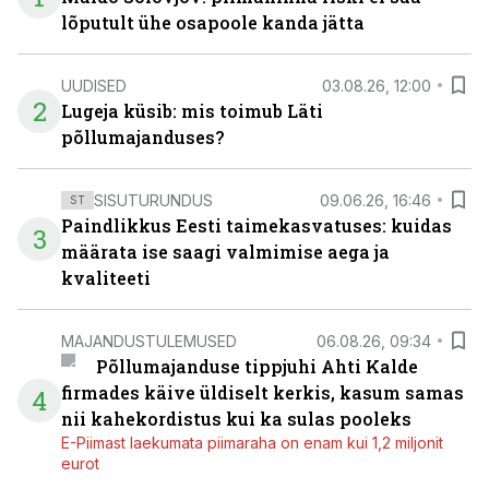
lõputult ühe osapoole kanda jätta
UUDISED
03.08.26, 12:00
2
Lugeja küsib: mis toimub Läti
põllumajanduses?
SISUTURUNDUS
09.06.26, 16:46
ST
Paindlikkus Eesti taimekasvatuses: kuidas
3
määrata ise saagi valmimise aega ja
kvaliteeti
MAJANDUSTULEMUSED
06.08.26, 09:34
Põllumajanduse tippjuhi Ahti Kalde
firmades käive üldiselt kerkis, kasum samas
4
nii kahekordistus kui ka sulas pooleks
E-Piimast laekumata piimaraha on enam kui 1,2 miljonit
eurot