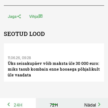
Jaga
Vihja
SEOTUD LOOD
ST
11.06.26, 09:28
Üks seisakupäev võib maksta üle 30 000 euro:
miks tasub kombain enne hooaega põhjalikult
üle vaadata
24H
72H
Nädal