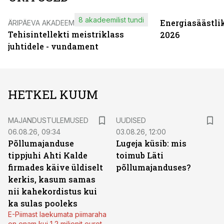
8 akadeemilist tundi
Energiasäästli
ÄRIPÄEVA AKADEEMIA
Tehisintellekti meistriklass
2026
juhtidele - vundament
HETKEL KUUM
MAJANDUSTULEMUSED
UUDISED
06.08.26, 09:34
03.08.26, 12:00
Põllumajanduse
Lugeja küsib: mis
tippjuhi Ahti Kalde
toimub Läti
firmades käive üldiselt
põllumajanduses?
kerkis, kasum samas
nii kahekordistus kui
ka sulas pooleks
E-Piimast laekumata piimaraha
on enam kui 1,2 miljonit eurot