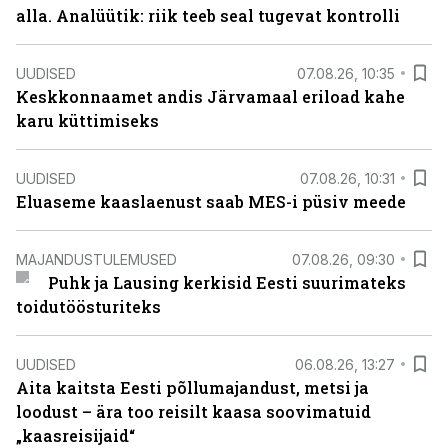
alla. Analüütik: riik teeb seal tugevat kontrolli
UUDISED
07.08.26, 10:35
Keskkonnaamet andis Järvamaal eriload kahe
karu küttimiseks
UUDISED
07.08.26, 10:31
Eluaseme kaaslaenust saab MES-i püsiv meede
MAJANDUSTULEMUSED
07.08.26, 09:30
Puhk ja Lausing kerkisid Eesti suurimateks
toidutöösturiteks
UUDISED
06.08.26, 13:27
Aita kaitsta Eesti põllumajandust, metsi ja
loodust – ära too reisilt kaasa soovimatuid
„kaasreisijaid“