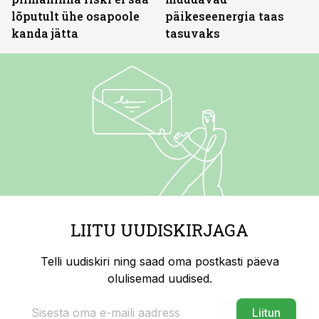
lõputult ühe osapoole
päikeseenergia taas
kanda jätta
tasuvaks
LIITU UUDISKIRJAGA
Telli uudiskiri ning saad oma postkasti päeva
olulisemad uudised.
Liitun