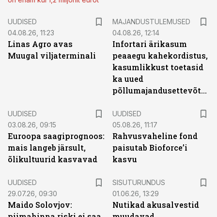
UUDISED
MAJANDUSTULEMUSED
04.08.26, 11:23
04.08.26, 12:14
Linas Agro avas
Infortari ärikasum
Muugal viljaterminali
peaaegu kahekordistus,
kasumlikkust toetasid
ka uued
põllumajandusettevõtted
UUDISED
UUDISED
03.08.26, 09:15
05.08.26, 11:17
Euroopa saagiprognoos:
Rahvusvaheline fond
mais langeb järsult,
paisutab Bioforce’i
õlikultuurid kasvavad
kasvu
ST
UUDISED
SISUTURUNDUS
29.07.26, 09:30
01.06.26, 13:29
Maido Solovjov:
Nutikad akusalvestid
piimahinna riski ei saa
muudavad