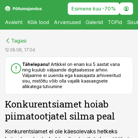
Esimene kuu -70%
Avaleht
Kõik lood
Arvamused
Galeriid
TOPid
Sisu
cebook
cebook
Tagasi
Twitter)
Twitter)
12.08.08, 17:04
kedIn
kedIn
Tähelepanu!
Artikkel on enam kui 5 aastat vana
ning kuulub väljaande digitaalsesse arhiivi.
ail
ail
Väljaanne ei uuenda ega kaasajasta arhiveeritud
sisu, mistõttu võib olla vajalik kaasaegsete
k
k
allikatega tutvumine
Konkurentsiamet hoiab
piimatootjatel silma peal
Konkurentsiamet ei ole käesolevaks hetkeks