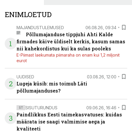
ENIMLOETUD
MAJANDUSTULEMUSED
06.08.26, 09:34
Põllumajanduse tippjuhi Ahti Kalde
firmades käive üldiselt kerkis, kasum samas
1
nii kahekordistus kui ka sulas pooleks
E-Piimast laekumata piimaraha on enam kui 1,2 miljonit
eurot
UUDISED
03.08.26, 12:00
2
Lugeja küsib: mis toimub Läti
põllumajanduses?
SISUTURUNDUS
09.06.26, 16:46
ST
Paindlikkus Eesti taimekasvatuses: kuidas
3
määrata ise saagi valmimise aega ja
kvaliteeti