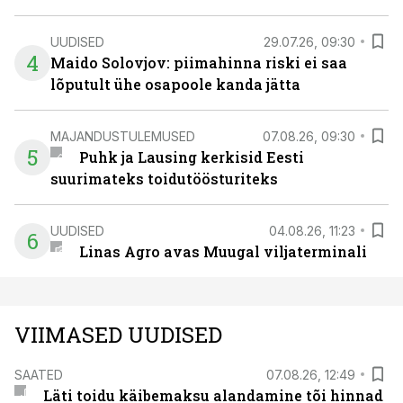
UUDISED
29.07.26, 09:30
4
Maido Solovjov: piimahinna riski ei saa
lõputult ühe osapoole kanda jätta
MAJANDUSTULEMUSED
07.08.26, 09:30
5
Puhk ja Lausing kerkisid Eesti
suurimateks toidutöösturiteks
UUDISED
04.08.26, 11:23
6
Linas Agro avas Muugal viljaterminali
VIIMASED UUDISED
SAATED
07.08.26, 12:49
Läti toidu käibemaksu alandamine tõi hinnad