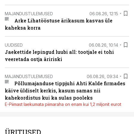
MAJANDUSTULEMUSED
06.08.26, 12:15
Arke Lihatööstuse ärikasum kasvas üle
kaheksa korra
UUDISED
06.08.26, 10:14
Jaekettide lepingud luubi all: tootjale ei tohi
veeretada ostja äririski
MAJANDUSTULEMUSED
06.08.26, 09:34
Põllumajanduse tippjuhi Ahti Kalde firmades
käive üldiselt kerkis, kasum samas nii
kahekordistus kui ka sulas pooleks
E-Piimast laekumata piimaraha on enam kui 1,2 miljonit eurot
ÜRITUSED