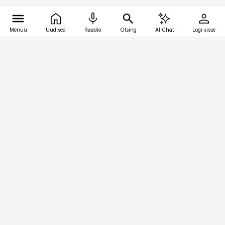
Menüü
Uudised
Raadio
Otsing
AI Chat
Logi sisse
Vana-Lõuna 39/1, 19094 Tallinn
(+372) 667 0111
pollumajandus@pollumajandus.ee
Telli
Reklaam
Firmast
Sisu kasutamisõigused
Ajakirjaniku
eetikakoodeks
Üldtingimused
Privaatsustingimused
Küpsiste poliitika
KKK
Eesti Meediaettevõtete
Eelistuste haldamine