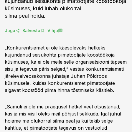
kujundanud seisukohta piimatootjate koostöökoja
küsimuses, kuid lubab olukorral
silma peal hoida.
Jaga
Salvesta
Vihja
„Konkurentsiamet ei ole käesolevaks hetkeks
kujundanud seisukohta piimatootjate koostöökoja
küsimuses, ka ei ole meile selle organisatsiooni täpsem
sisu ja tegevus päris selged,” vastas konkurentsiameti
järelevalveosakonna juhataja Juhan Põldroos
küsimusele, kuidas konkurentsiamet piimatootjate
algavat koostööd piima hinna tõstmiseks käsitleb.
„Samuti ei ole me praegusel hetkel veel otsustanud,
kas ja mis viisil oleks meil põhjust sekkuda. Igal juhul
hoiame me olukorral silma peal ja kui tekib selge
kahtlus, et piimatootjate tegevus on vastuolud