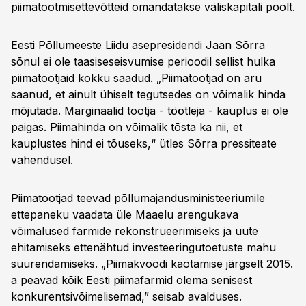
piimatootmisettevõtteid omandatakse väliskapitali poolt.
Eesti Põllumeeste Liidu asepresidendi Jaan Sõrra
sõnul ei ole taasiseseisvumise perioodil sellist hulka
piimatootjaid kokku saadud. „Piimatootjad on aru
saanud, et ainult ühiselt tegutsedes on võimalik hinda
mõjutada. Marginaalid tootja - töötleja - kauplus ei ole
paigas. Piimahinda on võimalik tõsta ka nii, et
kauplustes hind ei tõuseks,“ ütles Sõrra pressiteate
vahendusel.
Piimatootjad teevad põllumajandusministeeriumile
ettepaneku vaadata üle Maaelu arengukava
võimalused farmide rekonstrueerimiseks ja uute
ehitamiseks ettenähtud investeeringutoetuste mahu
suurendamiseks. „Piimakvoodi kaotamise järgselt 2015.
a peavad kõik Eesti piimafarmid olema senisest
konkurentsivõimelisemad,” seisab avalduses.