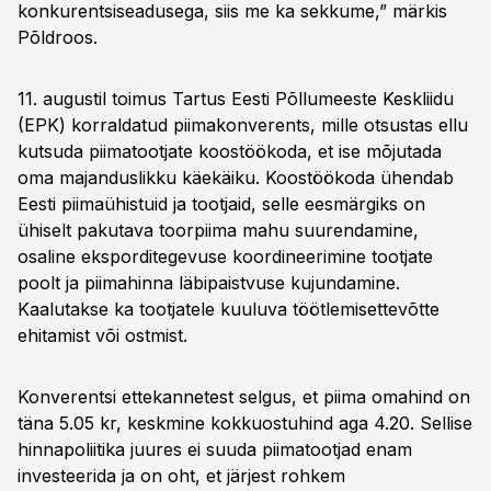
konkurentsiseadusega, siis me ka sekkume,” märkis
Põldroos.
11. augustil toimus Tartus Eesti Põllumeeste Keskliidu
(EPK) korraldatud piimakonverents, mille otsustas ellu
kutsuda piimatootjate koostöökoda, et ise mõjutada
oma majanduslikku käekäiku. Koostöökoda ühendab
Eesti piimaühistuid ja tootjaid, selle eesmärgiks on
ühiselt pakutava toorpiima mahu suurendamine,
osaline eksporditegevuse koordineerimine tootjate
poolt ja piimahinna läbipaistvuse kujundamine.
Kaalutakse ka tootjatele kuuluva töötlemisettevõtte
ehitamist või ostmist.
Konverentsi ettekannetest selgus, et piima omahind on
täna 5.05 kr, keskmine kokkuostuhind aga 4.20. Sellise
hinnapoliitika juures ei suuda piimatootjad enam
investeerida ja on oht, et järjest rohkem