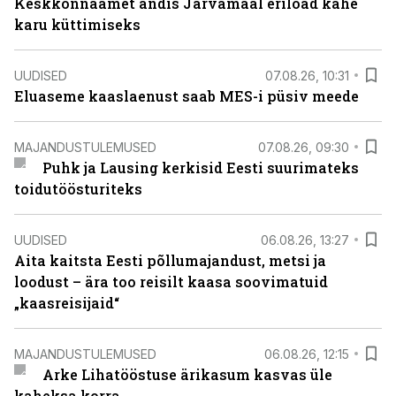
Keskkonnaamet andis Järvamaal eriload kahe
karu küttimiseks
UUDISED
07.08.26, 10:31
Eluaseme kaaslaenust saab MES-i püsiv meede
MAJANDUSTULEMUSED
07.08.26, 09:30
Puhk ja Lausing kerkisid Eesti suurimateks
toidutöösturiteks
UUDISED
06.08.26, 13:27
Aita kaitsta Eesti põllumajandust, metsi ja
loodust – ära too reisilt kaasa soovimatuid
„kaasreisijaid“
MAJANDUSTULEMUSED
06.08.26, 12:15
Arke Lihatööstuse ärikasum kasvas üle
kaheksa korra