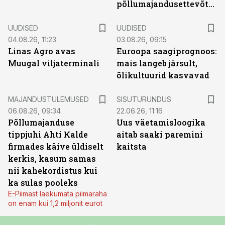
põllumajandusettevõtted
UUDISED
UUDISED
04.08.26, 11:23
03.08.26, 09:15
Linas Agro avas
Euroopa saagiprognoos:
Muugal viljaterminali
mais langeb järsult,
õlikultuurid kasvavad
ST
MAJANDUSTULEMUSED
SISUTURUNDUS
06.08.26, 09:34
22.06.26, 11:16
Põllumajanduse
Uus väetamisloogika
tippjuhi Ahti Kalde
aitab saaki paremini
firmades käive üldiselt
kaitsta
kerkis, kasum samas
nii kahekordistus kui
ka sulas pooleks
E-Piimast laekumata piimaraha
on enam kui 1,2 miljonit eurot