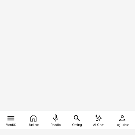
Menüü
Uudised
Raadio
Otsing
AI Chat
Logi sisse