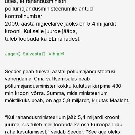
ütles, et rahandusministri
põllumajandusministeeriumile antud
kontrollnumber
2009. aasta riigieelarve jaoks on 5,4 miljardit
krooni. Kui selle juurde jääda,
tuleb loobuda ka ELi rahadest.
Jaga
Salvesta
Vihja
Seeder peab tuleval aastal põllumajandustoetusi
vähendama. Oma valitsemisalas peab
põllumajandusminister kokku kulutusi kärpima 430
mln krooni võrra. Summa, mida ministeerium
mõistlikuks peab, on aga 5,8 miljardit, kirjutas Maaleht.
“Kui rahandusministeerium jääb 5,4 miljardi krooni
juurde, siis tuleb meil loobuda ka osa Euroopa Liidu
raha kasutamisest,” väidab Seeder. “See aga oleks