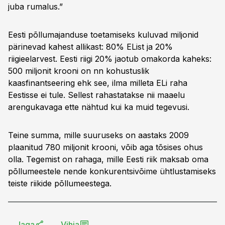
juba rumalus.”
Eesti põllumajanduse toetamiseks kuluvad miljonid
pärinevad kahest allikast: 80% EList ja 20%
riigieelarvest. Eesti riigi 20% jaotub omakorda kaheks:
500 miljonit krooni on nn kohustuslik
kaasfinantseering ehk see, ilma milleta ELi raha
Eestisse ei tule. Sellest rahastatakse nii maaelu
arengukavaga ette nähtud kui ka muid tegevusi.
Teine summa, mille suuruseks on aastaks 2009
plaanitud 780 miljonit krooni, võib aga tõsises ohus
olla. Tegemist on rahaga, mille Eesti riik maksab oma
põllumeestele nende konkurentsivõime ühtlustamiseks
teiste riikide põllumeestega.
Jaga
Vihja