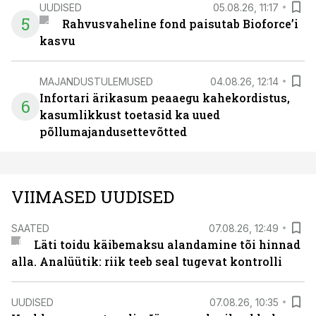
UUDISED
05.08.26, 11:17
5
Rahvusvaheline fond paisutab Bioforce’i
kasvu
MAJANDUSTULEMUSED
04.08.26, 12:14
Infortari ärikasum peaaegu kahekordistus,
6
kasumlikkust toetasid ka uued
põllumajandusettevõtted
VIIMASED UUDISED
SAATED
07.08.26, 12:49
Läti toidu käibemaksu alandamine tõi hinnad
alla. Analüütik: riik teeb seal tugevat kontrolli
UUDISED
07.08.26, 10:35