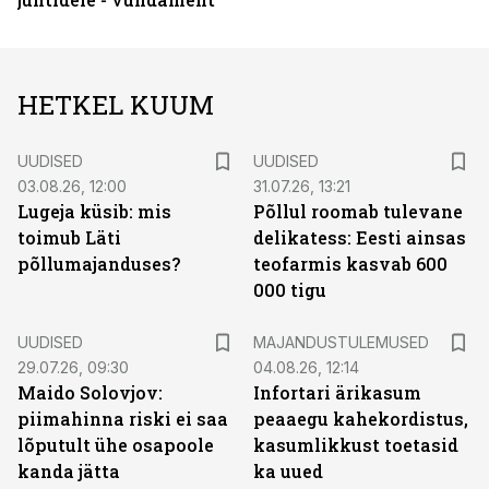
HETKEL KUUM
UUDISED
UUDISED
03.08.26, 12:00
31.07.26, 13:21
Lugeja küsib: mis
Põllul roomab tulevane
toimub Läti
delikatess: Eesti ainsas
põllumajanduses?
teofarmis kasvab 600
000 tigu
UUDISED
MAJANDUSTULEMUSED
29.07.26, 09:30
04.08.26, 12:14
Maido Solovjov:
Infortari ärikasum
piimahinna riski ei saa
peaaegu kahekordistus,
lõputult ühe osapoole
kasumlikkust toetasid
kanda jätta
ka uued