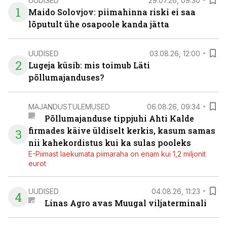
UUDISED
29.07.26, 09:30
1
Maido Solovjov: piimahinna riski ei saa
lõputult ühe osapoole kanda jätta
UUDISED
03.08.26, 12:00
2
Lugeja küsib: mis toimub Läti
põllumajanduses?
MAJANDUSTULEMUSED
06.08.26, 09:34
Põllumajanduse tippjuhi Ahti Kalde
firmades käive üldiselt kerkis, kasum samas
3
nii kahekordistus kui ka sulas pooleks
E-Piimast laekumata piimaraha on enam kui 1,2 miljonit
eurot
UUDISED
04.08.26, 11:23
4
Linas Agro avas Muugal viljaterminali