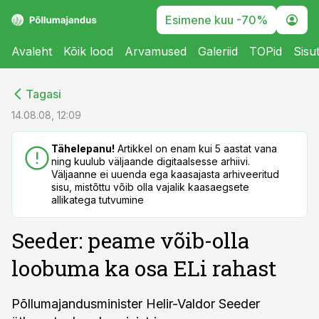
Esimene kuu -70%
Avaleht
Kõik lood
Arvamused
Galeriid
TOPid
Sisu
cebook
cebook
Tagasi
Twitter)
Twitter)
14.08.08, 12:09
kedIn
kedIn
Tähelepanu!
Artikkel on enam kui 5 aastat vana
ning kuulub väljaande digitaalsesse arhiivi.
ail
ail
Väljaanne ei uuenda ega kaasajasta arhiveeritud
sisu, mistõttu võib olla vajalik kaasaegsete
k
k
allikatega tutvumine
Seeder: peame võib-olla
loobuma ka osa ELi rahast
Põllumajandusminister Helir-Valdor Seeder