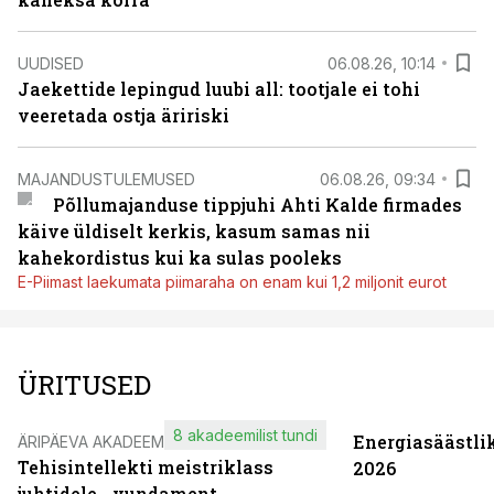
UUDISED
06.08.26, 10:14
Jaekettide lepingud luubi all: tootjale ei tohi
veeretada ostja äririski
MAJANDUSTULEMUSED
06.08.26, 09:34
Põllumajanduse tippjuhi Ahti Kalde firmades
käive üldiselt kerkis, kasum samas nii
kahekordistus kui ka sulas pooleks
E-Piimast laekumata piimaraha on enam kui 1,2 miljonit eurot
ÜRITUSED
8 akadeemilist tundi
Energiasäästli
ÄRIPÄEVA AKADEEMIA
Tehisintellekti meistriklass
2026
juhtidele - vundament