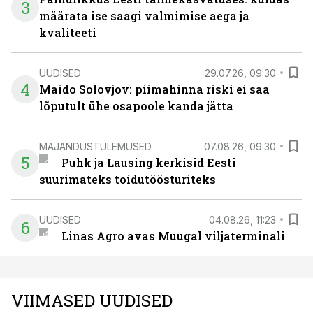
3
määrata ise saagi valmimise aega ja
kvaliteeti
UUDISED
29.07.26, 09:30
4
Maido Solovjov: piimahinna riski ei saa
lõputult ühe osapoole kanda jätta
MAJANDUSTULEMUSED
07.08.26, 09:30
5
Puhk ja Lausing kerkisid Eesti
suurimateks toidutöösturiteks
UUDISED
04.08.26, 11:23
6
Linas Agro avas Muugal viljaterminali
VIIMASED UUDISED