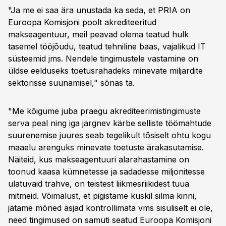
"Ja me ei saa ära unustada ka seda, et PRIA on
Euroopa Komisjoni poolt akrediteeritud
makseagentuur, meil peavad olema teatud hulk
tasemel tööjõudu, teatud tehniline baas, vajalikud IT
süsteemid jms. Nendele tingimustele vastamine on
üldse eelduseks toetusrahadeks minevate miljardite
sektorisse suunamisel," sõnas ta.
"Me kõigume juba praegu akrediteerimistingimuste
serva peal ning iga järgnev kärbe selliste töömahtude
suurenemise juures seab tegelikult tõsiselt ohtu kogu
maaelu arenguks minevate toetuste ärakasutamise.
Näiteid, kus makseagentuuri alarahastamine on
toonud kaasa kümnetesse ja sadadesse miljonitesse
ulatuvaid trahve, on teistest liikmesriikidest tuua
mitmeid. Võimalust, et pigistame kuskil silma kinni,
jätame mõned asjad kontrollimata vms sisuliselt ei ole,
need tingimused on samuti seatud Euroopa Komisjoni