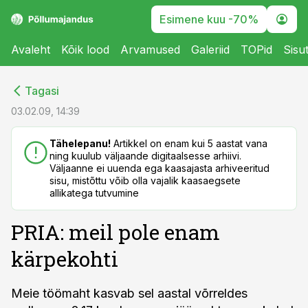
Esimene kuu -70%
Avaleht
Kõik lood
Arvamused
Galeriid
TOPid
Sisu
cebook
cebook
Tagasi
Twitter)
Twitter)
03.02.09, 14:39
kedIn
kedIn
Tähelepanu!
Artikkel on enam kui 5 aastat vana
ning kuulub väljaande digitaalsesse arhiivi.
ail
ail
Väljaanne ei uuenda ega kaasajasta arhiveeritud
sisu, mistõttu võib olla vajalik kaasaegsete
k
k
allikatega tutvumine
PRIA: meil pole enam
kärpekohti
Meie töömaht kasvab sel aastal võrreldes