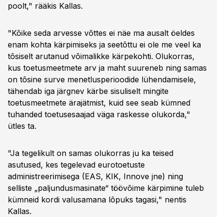
poolt," rääkis Kallas.
"Kõike seda arvesse võttes ei näe ma ausalt öeldes
enam kohta kärpimiseks ja seetõttu ei ole me veel ka
tõsiselt arutanud võimalikke kärpekohti. Olukorras,
kus toetusmeetmete arv ja maht suureneb ning samas
on tõsine surve menetlusperioodide lühendamisele,
tähendab iga järgnev kärbe sisuliselt mingite
toetusmeetmete ärajätmist, kuid see seab kümned
tuhanded toetusesaajad väga raskesse olukorda,"
ütles ta.
"Ja tegelikult on samas olukorras ju ka teised
asutused, kes tegelevad eurotoetuste
administreerimisega (EAS, KIK, Innove jne) ning
selliste „paljundusmasinate“ töövõime kärpimine tuleb
kümneid kordi valusamana lõpuks tagasi," nentis
Kallas.