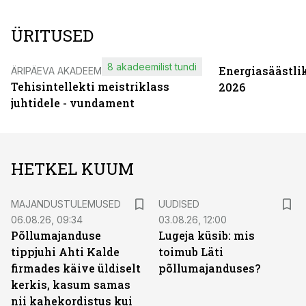
ÜRITUSED
8 akadeemilist tundi
Energiasäästli
ÄRIPÄEVA AKADEEMIA
Tehisintellekti meistriklass
2026
juhtidele - vundament
HETKEL KUUM
MAJANDUSTULEMUSED
UUDISED
06.08.26, 09:34
03.08.26, 12:00
Põllumajanduse
Lugeja küsib: mis
tippjuhi Ahti Kalde
toimub Läti
firmades käive üldiselt
põllumajanduses?
kerkis, kasum samas
nii kahekordistus kui