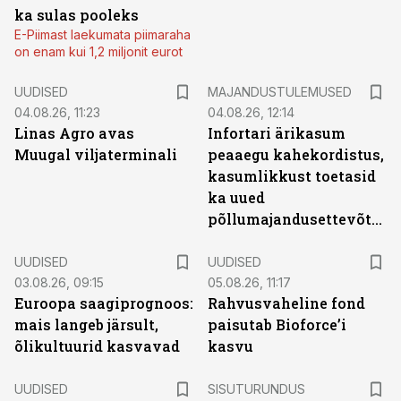
ka sulas pooleks
E-Piimast laekumata piimaraha
on enam kui 1,2 miljonit eurot
UUDISED
MAJANDUSTULEMUSED
04.08.26, 11:23
04.08.26, 12:14
Linas Agro avas
Infortari ärikasum
Muugal viljaterminali
peaaegu kahekordistus,
kasumlikkust toetasid
ka uued
põllumajandusettevõtted
UUDISED
UUDISED
03.08.26, 09:15
05.08.26, 11:17
Euroopa saagiprognoos:
Rahvusvaheline fond
mais langeb järsult,
paisutab Bioforce’i
õlikultuurid kasvavad
kasvu
ST
UUDISED
SISUTURUNDUS