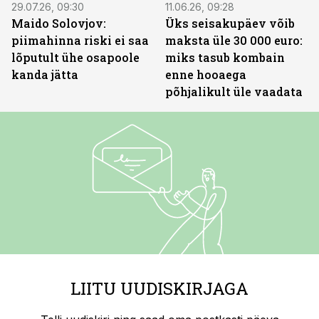
29.07.26, 09:30
11.06.26, 09:28
Maido Solovjov:
Üks seisakupäev võib
piimahinna riski ei saa
maksta üle 30 000 euro:
lõputult ühe osapoole
miks tasub kombain
kanda jätta
enne hooaega
põhjalikult üle vaadata
LIITU UUDISKIRJAGA