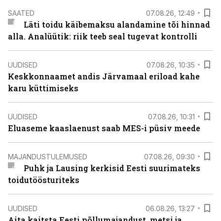
SAATED
07.08.26, 12:49
Läti toidu käibemaksu alandamine tõi hinnad
alla. Analüütik: riik teeb seal tugevat kontrolli
UUDISED
07.08.26, 10:35
Keskkonnaamet andis Järvamaal eriload kahe
karu küttimiseks
UUDISED
07.08.26, 10:31
Eluaseme kaaslaenust saab MES-i püsiv meede
MAJANDUSTULEMUSED
07.08.26, 09:30
Puhk ja Lausing kerkisid Eesti suurimateks
toidutöösturiteks
UUDISED
06.08.26, 13:27
Aita kaitsta Eesti põllumajandust, metsi ja