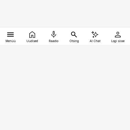
Menüü
Uudised
Raadio
Otsing
AI Chat
Logi sisse
Vana-Lõuna 39/1, 19094 Tallinn
(+372) 667 0111
pollumajandus@pollumajandus.ee
Telli
Reklaam
Firmast
Sisu kasutamisõigused
Ajakirjaniku