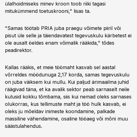
ülalhoidmiseks minev kroon toob riiki tagasi
mitukümmend toetuskrooni," lisas ta.
"Samas töötab PRIA juba praegu võimete piiril või
pisut üle selle ja täiendavatest tegevuskulu kärbetest ei
ole ausalt öeldes enam võimalik rääkida," tõdes
peadirektor.
Kallas rääkis, et meie töömaht kasvab sel aastal
võrreldes möödunuga 2,17 korda, samas tegevuskulu
on juba väiksem kui mullu. Kui paljud ärimaailma juhid
räägivad täna, et ka avalik sektor peab sarnaselt neile
kulusid kokku tõmbama, siis kui nemad oleks sarnases
olukorras, kus tellimuste maht ja töö hulk kasvab, ei
oleks ju mõeldav inimeste koondamine, palkade
massiline vähendamine, osaline tööaeg või mõni muu
säästulahendus.