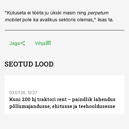
"Kütuseta ei tööta ju ükski masin ning
perpetum
mobilet
pole ka avalikus sektoris olemas," lisas ta.
Jaga
Vihja
SEOTUD LOOD
ST
03.07.26, 10:27
Kuni 200 hj traktori rent – paindlik lahendus
põllumajandusse, ehitusse ja teehooldusesse