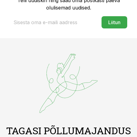
Telli uudiskiri ning saad oma postkasti päeva
olulisemad uudised.
Liitun
TAGASI PÕLLUMAJANDUS