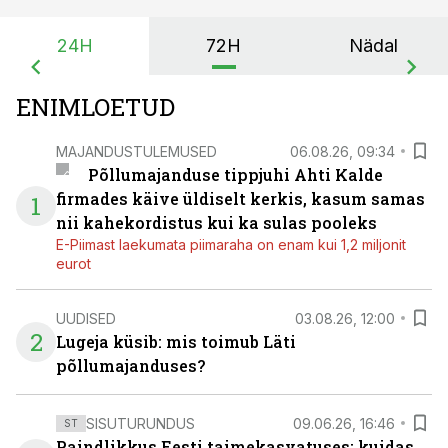
24H
72H
Nädal
ENIMLOETUD
MAJANDUSTULEMUSED
06.08.26, 09:34
Põllumajanduse tippjuhi Ahti Kalde
firmades käive üldiselt kerkis, kasum samas
1
nii kahekordistus kui ka sulas pooleks
E-Piimast laekumata piimaraha on enam kui 1,2 miljonit
eurot
UUDISED
03.08.26, 12:00
2
Lugeja küsib: mis toimub Läti
põllumajanduses?
SISUTURUNDUS
09.06.26, 16:46
ST
Paindlikkus Eesti taimekasvatuses: kuidas