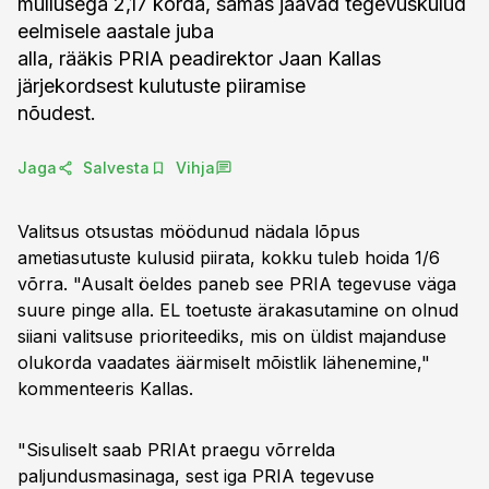
mullusega 2,17 korda, samas jäävad tegevuskulud
eelmisele aastale juba
alla, rääkis PRIA peadirektor Jaan Kallas
järjekordsest kulutuste piiramise
nõudest.
Jaga
Salvesta
Vihja
Valitsus otsustas möödunud nädala lõpus
ametiasutuste kulusid piirata, kokku tuleb hoida 1/6
võrra. "Ausalt öeldes paneb see PRIA tegevuse väga
suure pinge alla. EL toetuste ärakasutamine on olnud
siiani valitsuse prioriteediks, mis on üldist majanduse
olukorda vaadates äärmiselt mõistlik lähenemine,"
kommenteeris Kallas.
"Sisuliselt saab PRIAt praegu võrrelda
paljundusmasinaga, sest iga PRIA tegevuse