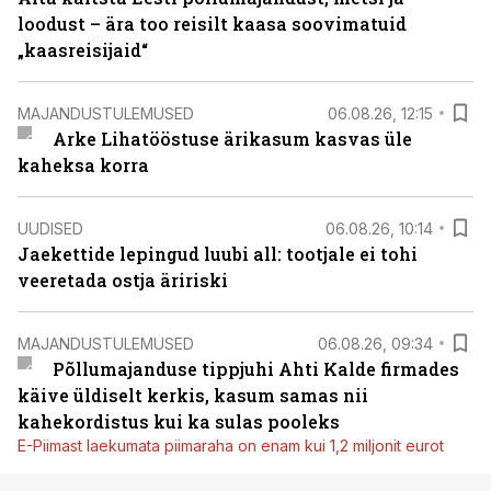
loodust – ära too reisilt kaasa soovimatuid
„kaasreisijaid“
MAJANDUSTULEMUSED
06.08.26, 12:15
Arke Lihatööstuse ärikasum kasvas üle
kaheksa korra
UUDISED
06.08.26, 10:14
Jaekettide lepingud luubi all: tootjale ei tohi
veeretada ostja äririski
MAJANDUSTULEMUSED
06.08.26, 09:34
Põllumajanduse tippjuhi Ahti Kalde firmades
käive üldiselt kerkis, kasum samas nii
kahekordistus kui ka sulas pooleks
E-Piimast laekumata piimaraha on enam kui 1,2 miljonit eurot