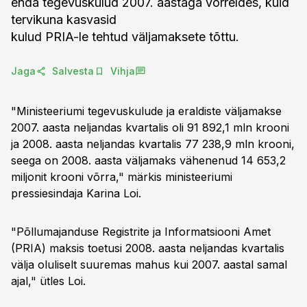
enda tegevuskulud 2007. aastaga võrreldes, kuid
tervikuna kasvasid
kulud PRIA-le tehtud väljamaksete tõttu.
Jaga
Salvesta
Vihja
"Ministeeriumi tegevuskulude ja eraldiste väljamakse
2007. aasta neljandas kvartalis oli 91 892,1 mln krooni
ja 2008. aasta neljandas kvartalis 77 238,9 mln krooni,
seega on 2008. aasta väljamaks vähenenud 14 653,2
miljonit krooni võrra," märkis ministeeriumi
pressiesindaja Karina Loi.
"Põllumajanduse Registrite ja Informatsiooni Amet
(PRIA) maksis toetusi 2008. aasta neljandas kvartalis
välja oluliselt suuremas mahus kui 2007. aastal samal
ajal," ütles Loi.