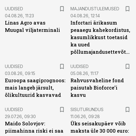
UUDISED
MAJANDUSTULEMUSED
04.08.26, 11:23
04.08.26, 12:14
Linas Agro avas
Infortari ärikasum
Muugal viljaterminali
peaaegu kahekordistus,
kasumlikkust toetasid
ka uued
põllumajandusettevõtted
UUDISED
UUDISED
03.08.26, 09:15
05.08.26, 11:17
Euroopa saagiprognoos:
Rahvusvaheline fond
mais langeb järsult,
paisutab Bioforce’i
õlikultuurid kasvavad
kasvu
ST
UUDISED
SISUTURUNDUS
29.07.26, 09:30
11.06.26, 09:28
Maido Solovjov:
Üks seisakupäev võib
piimahinna riski ei saa
maksta üle 30 000 euro: