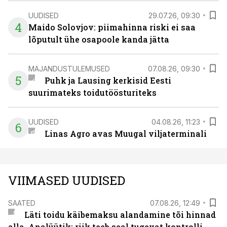
UUDISED
29.07.26, 09:30
4
Maido Solovjov: piimahinna riski ei saa
lõputult ühe osapoole kanda jätta
MAJANDUSTULEMUSED
07.08.26, 09:30
5
Puhk ja Lausing kerkisid Eesti
suurimateks toidutöösturiteks
UUDISED
04.08.26, 11:23
6
Linas Agro avas Muugal viljaterminali
VIIMASED UUDISED
SAATED
07.08.26, 12:49
Läti toidu käibemaksu alandamine tõi hinnad
alla. Analüütik: riik teeb seal tugevat kontrolli