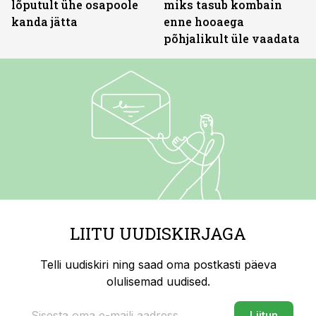
lõputult ühe osapoole
miks tasub kombain
kanda jätta
enne hooaega
põhjalikult üle vaadata
LIITU UUDISKIRJAGA
Telli uudiskiri ning saad oma postkasti päeva
olulisemad uudised.
Liitun