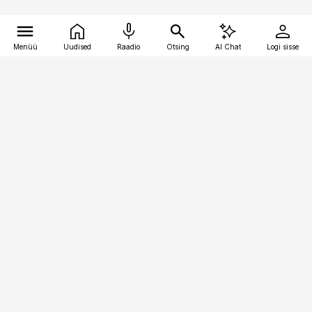
Menüü
Uudised
Raadio
Otsing
AI Chat
Logi sisse
Vana-Lõuna 39/1, 19094 Tallinn
(+372) 667 0111
pollumajandus@pollumajandus.ee
Telli
Reklaam
Firmast
Sisu kasutamisõigused
Ajakirjaniku
eetikakoodeks
Üldtingimused
Privaatsustingimused
Küpsiste poliitika
KKK
Eesti Meediaettevõtete
Eelistuste haldamine