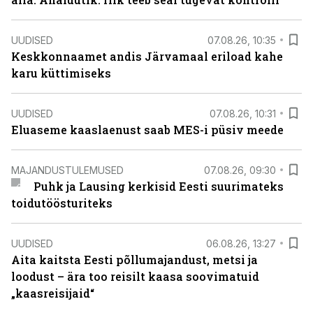
UUDISED
07.08.26, 10:35
Keskkonnaamet andis Järvamaal eriload kahe
karu küttimiseks
UUDISED
07.08.26, 10:31
Eluaseme kaaslaenust saab MES-i püsiv meede
MAJANDUSTULEMUSED
07.08.26, 09:30
Puhk ja Lausing kerkisid Eesti suurimateks
toidutöösturiteks
UUDISED
06.08.26, 13:27
Aita kaitsta Eesti põllumajandust, metsi ja
loodust – ära too reisilt kaasa soovimatuid
„kaasreisijaid“