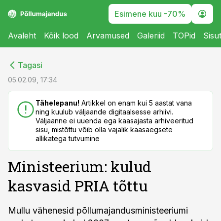
Esimene kuu -70%
Avaleht
Kõik lood
Arvamused
Galeriid
TOPid
Sisu
cebook
cebook
Tagasi
Twitter)
Twitter)
05.02.09, 17:34
kedIn
kedIn
Tähelepanu!
Artikkel on enam kui 5 aastat vana
ning kuulub väljaande digitaalsesse arhiivi.
ail
ail
Väljaanne ei uuenda ega kaasajasta arhiveeritud
sisu, mistõttu võib olla vajalik kaasaegsete
k
k
allikatega tutvumine
Ministeerium: kulud
kasvasid PRIA tõttu
Mullu vähenesid põllumajandusministeeriumi