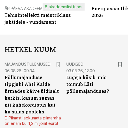
8 akadeemilist tundi
Energiasäästli
ÄRIPÄEVA AKADEEMIA
Tehisintellekti meistriklass
2026
juhtidele - vundament
HETKEL KUUM
MAJANDUSTULEMUSED
UUDISED
06.08.26, 09:34
03.08.26, 12:00
Põllumajanduse
Lugeja küsib: mis
tippjuhi Ahti Kalde
toimub Läti
firmades käive üldiselt
põllumajanduses?
kerkis, kasum samas
nii kahekordistus kui
ka sulas pooleks
E-Piimast laekumata piimaraha
on enam kui 1,2 miljonit eurot