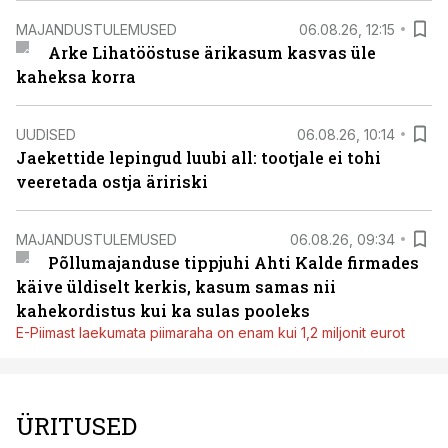
MAJANDUSTULEMUSED
06.08.26, 12:15
Arke Lihatööstuse ärikasum kasvas üle
kaheksa korra
UUDISED
06.08.26, 10:14
Jaekettide lepingud luubi all: tootjale ei tohi
veeretada ostja äririski
MAJANDUSTULEMUSED
06.08.26, 09:34
Põllumajanduse tippjuhi Ahti Kalde firmades
käive üldiselt kerkis, kasum samas nii
kahekordistus kui ka sulas pooleks
E-Piimast laekumata piimaraha on enam kui 1,2 miljonit eurot
ÜRITUSED