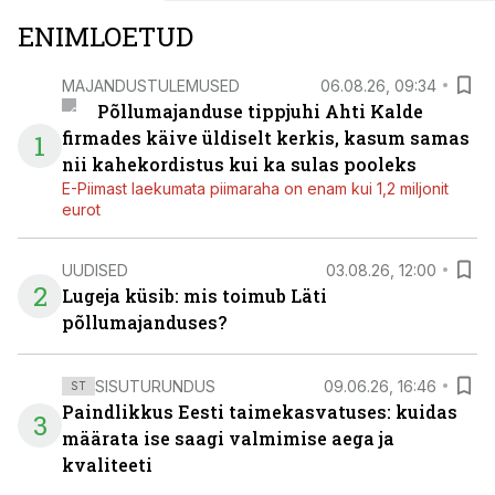
ENIMLOETUD
MAJANDUSTULEMUSED
06.08.26, 09:34
Põllumajanduse tippjuhi Ahti Kalde
firmades käive üldiselt kerkis, kasum samas
1
nii kahekordistus kui ka sulas pooleks
E-Piimast laekumata piimaraha on enam kui 1,2 miljonit
eurot
UUDISED
03.08.26, 12:00
2
Lugeja küsib: mis toimub Läti
põllumajanduses?
SISUTURUNDUS
09.06.26, 16:46
ST
Paindlikkus Eesti taimekasvatuses: kuidas
3
määrata ise saagi valmimise aega ja
kvaliteeti