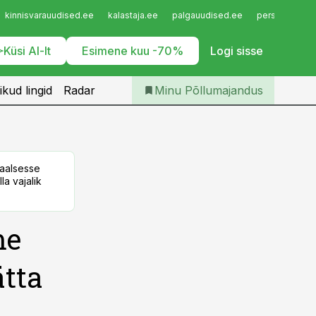
Iseteenindus
kinnisvarauudised.ee
kalastaja.ee
palgauudised.ee
personaliuudi
Telli Põllumajandus
Küsi AI-lt
Esimene kuu -70%
Logi sisse
ikud lingid
Radar
Minu Põllumajandus
taalsesse
la vajalik
me
ätta