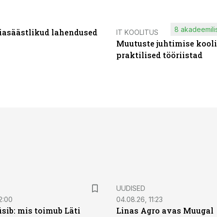
8 akadeemilis
iasäästlikud lahendused
IT KOOLITUS
Muutuste juhtimise kooli
praktilised tööriistad
UUDISED
2:00
04.08.26, 11:23
sib: mis toimub Läti
Linas Agro avas Muugal