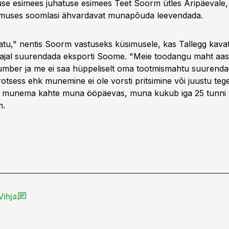
tuse esimees juhatuse esimees Teet Soorm ütles Äripäevale,
imuses soomlasi ähvardavat munapõuda leevendada.
tu," nentis Soorm vastuseks küsimusele, kas Tallegg kava
al suurendada eksporti Soome. "Meie toodangu maht aast
mber ja me ei saa hüppeliselt oma tootmismahtu suurenda
rotsess ehk munemine ei ole vorsti pritsimine või juustu te
a munema kahte muna ööpäevas, muna kukub iga 25 tunni 
m.
Vihja