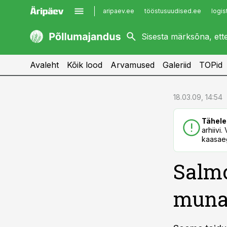
aripaev.ee
tööstusuudised.ee
logis
kaubandus.ee
imelineajalugu.ee
kinnisvarauudised.ee
imelineteadus.ee
Avaleht
Kõik lood
Arvamused
Galeriid
TOPid
cebook
cebook
18.03.09, 14:54
Twitter)
Twitter)
Tähele
kedIn
kedIn
arhiivi
kaasaeg
ail
ail
Salm
k
k
munad