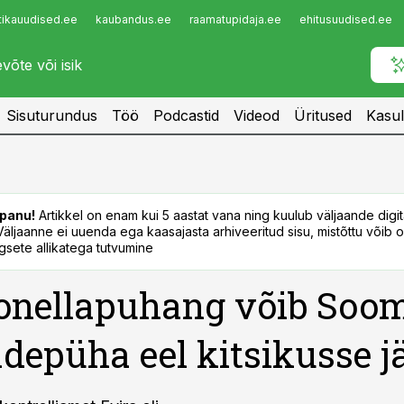
tikauudised.ee
kaubandus.ee
raamatupidaja.ee
ehitusuudised.ee
Infopank
Radar
Sisuturundus
Töö
Podcastid
Videod
Üritused
Kasul
panu!
Artikkel on enam kui 5 aastat vana ning kuulub väljaande digi
. Väljaanne ei uuenda ega kaasajasta arhiveeritud sisu, mistõttu võib ol
sete allikatega tutvumine
onellapuhang võib Soo
epüha eel kitsikusse j