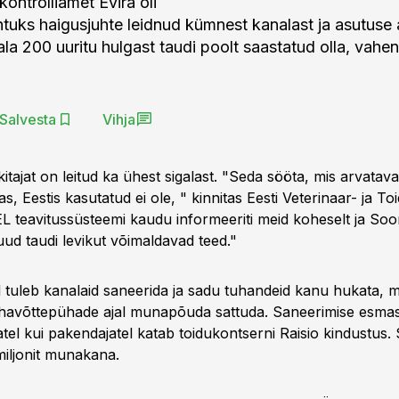
ontrolliamet Evira oli
htuks haigusjuhte leidnud kümnest kanalast ja asutuse 
ala 200 uuritu hulgast taudi poolt saastatud olla, vah
Salvesta
Vihja
itajat on leitud ka ühest sigalast. "Seda sööta, mis arvata
s, Eestis kasutatud ei ole, " kinnitas Eesti Veterinaar- ja To
EL teavitussüsteemi kaudu informeeriti meid koheselt ja So
uud taudi levikut võimaldavad teed."
l tuleb kanalaid saneerida ja sadu tuhandeid kanu hukata, m
havõttepühade ajal munapõuda sattuda. Saneerimise esmas
jatel kui pakendajatel katab toidukontserni Raisio kindustu
miljonit munakana.