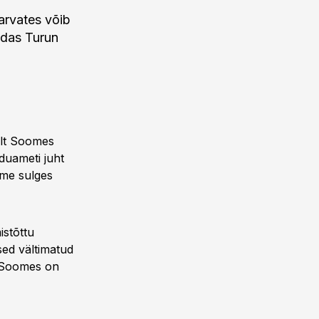
arvates võib
endas Turun
valt Soomes
iduameti juht
ome sulges
istõttu
ed vältimatud
s. Soomes on