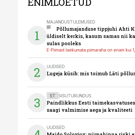
ENIMLOETUD
MAJANDUSTULEMUSED
Põllumajanduse tippjuhi Ahti K
1
üldiselt kerkis, kasum samas nii k
sulas pooleks
E-Piimast laekumata piimaraha on enam kui 1,2
UUDISED
2
Lugeja küsib: mis toimub Läti põll
ST
SISUTURUNDUS
3
Paindlikkus Eesti taimekasvatuses
saagi valmimise aega ja kvaliteeti
UUDISED
4
Maido Solovjov: piimahinna riski ei