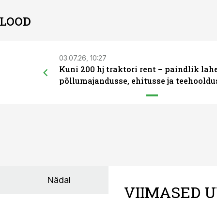
 LOOD
03.07.26, 10:27
Kuni 200 hj traktori rent – paindlik la
põllumajandusse, ehitusse ja teehooldu
Nädal
VIIMASED U