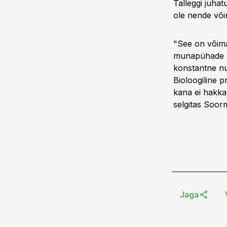
Talleggi juha
ole nende võ
"See on võima
munapühade aj
konstantne nu
Bioloogiline p
kana ei hakk
selgitas Soor
Jaga