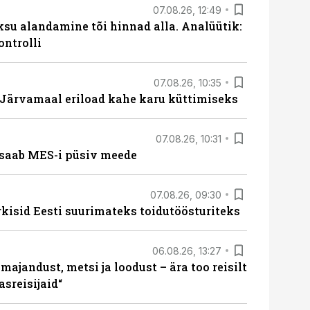
07.08.26, 12:49
ksu alandamine tõi hinnad alla. Analüütik:
ontrolli
07.08.26, 10:35
ärvamaal eriload kahe karu küttimiseks
07.08.26, 10:31
saab MES-i püsiv meede
07.08.26, 09:30
rkisid Eesti suurimateks toidutöösturiteks
06.08.26, 13:27
majandust, metsi ja loodust – ära too reisilt
sreisijaid“