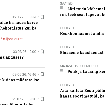
SAATED
Läti toidu käibema
riik teeb seal tugevat k
06.08.26, 09:34
alde firmades käive
ahekordistus kui ka
UUDISED
Keskkonnaamet andis J
 miljonit eurot
UUDISED
03.08.26, 12:00
Eluaseme kaaslaenust 
umajanduses?
MAJANDUSTULEMUSED
Puhk ja Lausing ke
09.06.26, 16:46
: kuidas määrata ise
UUDISED
Aita kaitsta Eesti põllu
kaasa soovimatuid „kaa
29.07.26, 09:30
 saa lõputult ühe