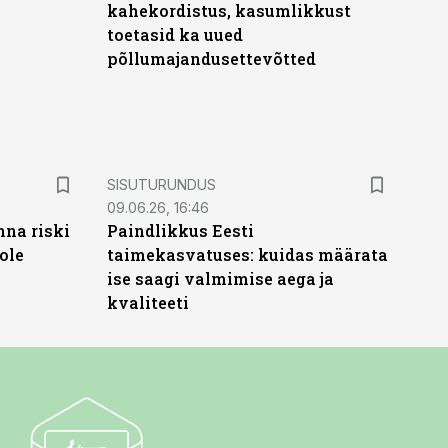
kahekordistus, kasumlikkust
toetasid ka uued
põllumajandusettevõtted
ST
SISUTURUNDUS
09.06.26, 16:46
nna riski
Paindlikkus Eesti
ole
taimekasvatuses: kuidas määrata
ise saagi valmimise aega ja
kvaliteeti