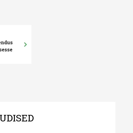
hendus
sesse
UDISED