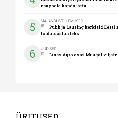
osapoole kanda jätta
MAJANDUSTULEMUSED
5
Puhk ja Lausing kerkisid Eesti
toidutöösturiteks
UUDISED
6
Linas Agro avas Muugal viljate
ÜRITUSED