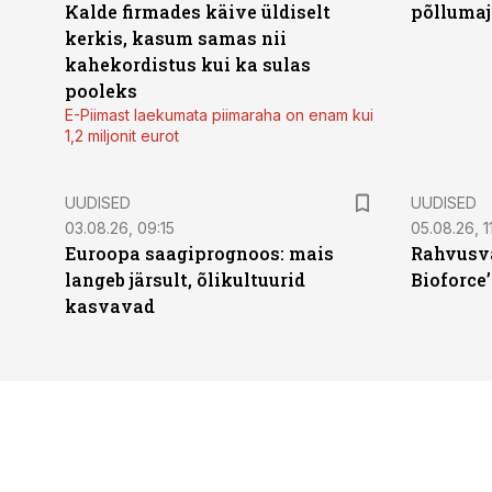
Kalde firmades käive üldiselt
põllumaj
kerkis, kasum samas nii
kahekordistus kui ka sulas
pooleks
E-Piimast laekumata piimaraha on enam kui
1,2 miljonit eurot
UUDISED
UUDISED
03.08.26, 09:15
05.08.26, 11
Euroopa saagiprognoos: mais
Rahvusva
langeb järsult, õlikultuurid
Bioforce
kasvavad