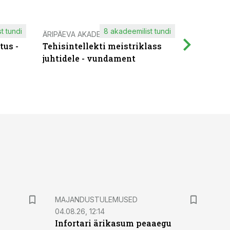
t tundi
8 akadeemilist tundi
ÄRIPÄEVA AKADEEMIA
IT KOOLIT
tus -
Tehisintellekti meistriklass
Muutuste
juhtidele - vundament
praktilis
MAJANDUSTULEMUSED
04.08.26, 12:14
Infortari ärikasum peaaegu