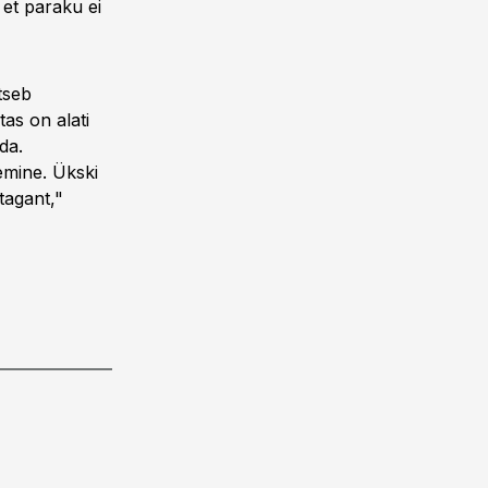
 et paraku ei
tseb
as on alati
da.
gemine. Ükski
tagant,"