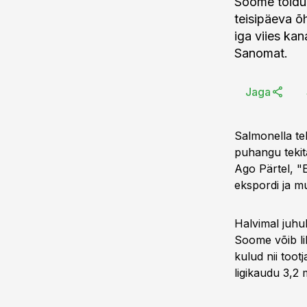
Soome toiduk
teisipäeva õ
iga viies kan
Sanomat.
Jaga
Salmonella tek
puhangu tekita
Ago Pärtel, "
ekspordi ja m
Halvimal juhu
Soome võib li
kulud nii toot
ligikaudu 3,2 