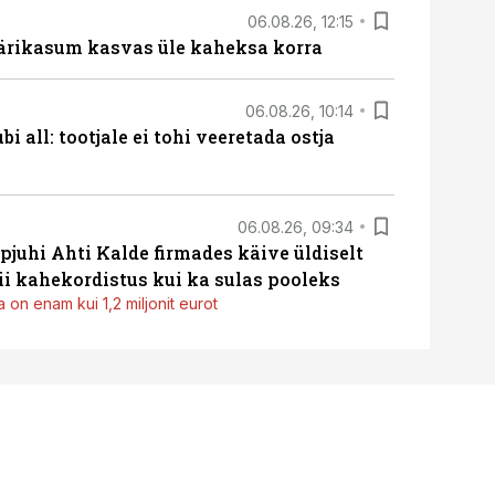
06.08.26, 12:15
ärikasum kasvas üle kaheksa korra
06.08.26, 10:14
i all: tootjale ei tohi veeretada ostja
06.08.26, 09:34
pjuhi Ahti Kalde firmades käive üldiselt
i kahekordistus kui ka sulas pooleks
 on enam kui 1,2 miljonit eurot