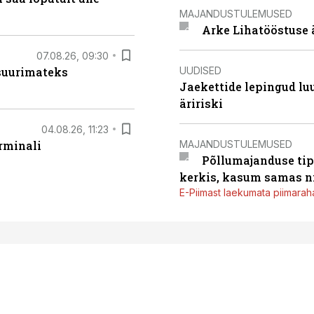
MAJANDUSTULEMUSED
Arke Lihatööstuse 
07.08.26, 09:30
UUDISED
 suurimateks
Jaekettide lepingud luub
äririski
04.08.26, 11:23
MAJANDUSTULEMUSED
rminali
Põllumajanduse tip
kerkis, kasum samas ni
E-Piimast laekumata piimaraha