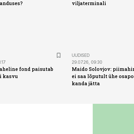
anduses?
viljaterminali
UUDISED
:17
29.07.26, 09:30
heline fond paisutab
Maido Solovjov: piimahi
’i kasvu
ei saa lõputult ühe osapo
kanda jätta