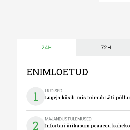
24H
72H
ENIMLOETUD
UUDISED
1
Lugeja küsib: mis toimub Läti põll
MAJANDUSTULEMUSED
2
Infortari ärikasum peaaegu kaheko