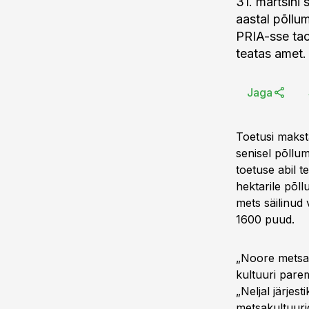
31. märtsini
aastal põllu
PRIA-sse tao
teatas amet.
Jaga
Toetusi maks
senisel põllum
toetuse abil 
hektarile põll
mets säilinud
1600 puud.
„Noore metsak
kultuuri parem
„Neljal järjes
metsakultuuri