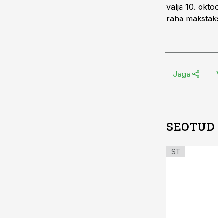
välja 10. okt
raha makstaks
Jaga
SEOTUD
ST