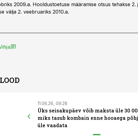
oobriks 2009.a. Hooldustoetuse määramise otsus tehakse 2. 
e välja 2. veebruariks 2010.a.
Vihja
 LOOD
11.06.26, 09:28
Üks seisakupäev võib maksta üle 30 00
miks tasub kombain enne hooaega põhj
üle vaadata