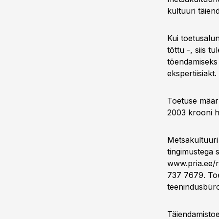
kultuuri täien
Kui toetusalun
tõttu -, siis t
tõendamiseks 
ekspertiisiakt.
Toetuse määr 
2003 krooni he
Metsakultuuri
tingimustega 
www.pria.ee/ri
737 7679. Toe
teenindusbüroo
Täiendamistoe