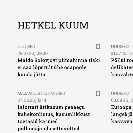
HETKEL KUUM
UUDISED
UUDISED
29.07.26, 09:30
31.07.26, 13
Maido Solovjov: piimahinna riski
Põllul r
ei saa lõputult ühe osapoole
delikates
kanda jätta
kasvab 6
MAJANDUSTULEMUSED
UUDISED
04.08.26, 12:14
03.08.26, 0
Infortari ärikasum peaaegu
Euroopa 
kahekordistus, kasumlikkust
langeb jä
toetasid ka uued
kasvava
põllumajandusettevõtted