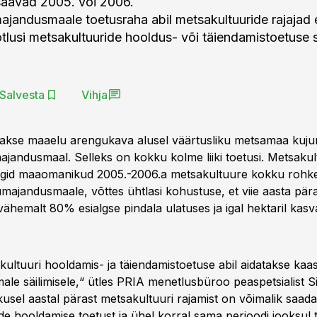
 saavad 2005. või 2006.
majandusmaale toetusraha abil metsakultuuride rajajad 
tlusi metsakultuuride hooldus- või täiendamistoetuse 
Salvesta
Vihja
takse maaelu arengukava alusel väärtusliku metsamaa kuj
ajandusmaal. Selleks on kokku kolme liiki toetusi. Metsakul
tegid maaomanikud 2005.-2006.a metsakultuure kokku rohk
umajandusmaale, võttes ühtlasi kohustuse, et viie aasta pär
 vähemalt 80% esialgse pindala ulatuses ja igal hektaril kas
ultuuri hooldamis- ja täiendamistoetuse abil aidatakse kaas
ale säilimisele,“ ütles PRIA menetlusbüroo peaspetsialist S
tikusel aastal pärast metsakultuuri rajamist on võimalik saada
de hooldamise toetust ja ühel korral sama perioodi jooksul 