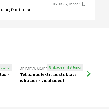
05.08.26, 09:22
 saagikoristust
t tundi
8 akadeemilist tundi
ÄRIPÄEVA AKADEEMIA
IT KOOLIT
tus -
Tehisintellekti meistriklass
Muutuste
juhtidele - vundament
praktilis