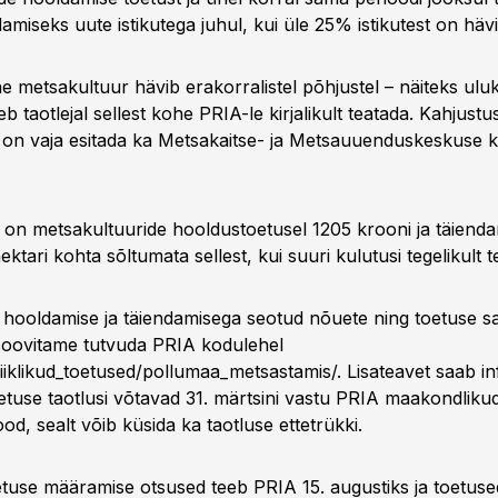
damiseks uute istikutega juhul, kui üle 25% istikutest on häv
e metsakultuur hävib erakorralistel põhjustel – näiteks ulu
uleb taotlejal sellest kohe PRIA-le kirjalikult teatada. Kahjustu
on vaja esitada ka Metsakaitse- ja Metsauuenduskeskuse 
on metsakultuuride hooldustoetusel 1205 krooni ja täienda
ktari kohta sõltumata sellest, kui suuri kulutusi tegelikult te
 hooldamise ja täiendamisega seotud nõuete ning toetuse s
soovitame tutvuda PRIA kodulehel
iklikud_toetused/pollumaa_metsastamis/. Lisateavet saab inf
tuse taotlusi võtavad 31. märtsini vastu PRIA maakondliku
d, sealt võib küsida ka taotluse ettetrükki.
tuse määramise otsused teeb PRIA 15. augustiks ja toetus