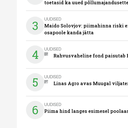
toetasid ka uued põllumajandusett
UUDISED
3
Maido Solovjov: piimahinna riski ei
osapoole kanda jätta
UUDISED
4
Rahvusvaheline fond paisutab B
UUDISED
5
Linas Agro avas Muugal viljate
UUDISED
6
Piima hind langes esimesel poolaast