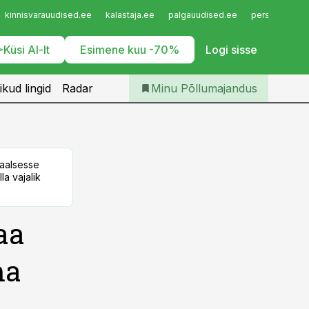
Iseteenindus
kinnisvarauudised.ee
kalastaja.ee
palgauudised.ee
personaliuudi
Telli Põllumajandus
Küsi AI-lt
Esimene kuu -70%
Logi sisse
ikud lingid
Radar
Minu Põllumajandus
taalsesse
la vajalik
aa
ma