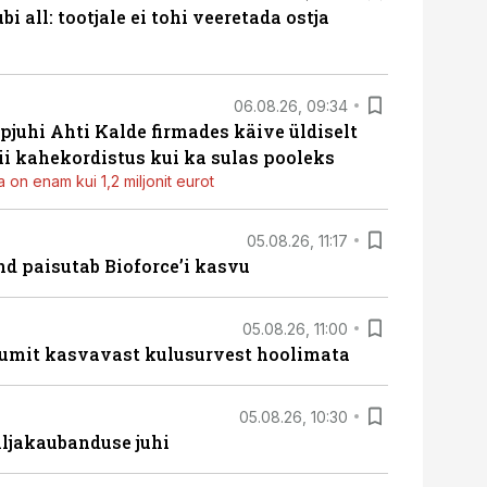
i all: tootjale ei tohi veeretada ostja
06.08.26, 09:34
pjuhi Ahti Kalde firmades käive üldiselt
i kahekordistus kui ka sulas pooleks
 on enam kui 1,2 miljonit eurot
05.08.26, 11:17
d paisutab Bioforce’i kasvu
05.08.26, 11:00
umit kasvavast kulusurvest hoolimata
05.08.26, 10:30
ljakaubanduse juhi