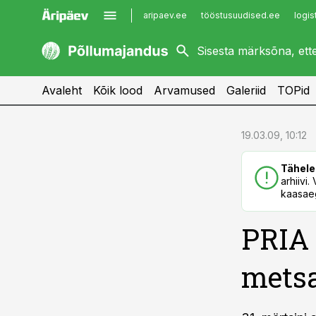
aripaev.ee
tööstusuudised.ee
logis
kaubandus.ee
imelineajalugu.ee
kinnisvarauudised.ee
imelineteadus.ee
Avaleht
Kõik lood
Arvamused
Galeriid
TOPid
cebook
cebook
19.03.09, 10:12
Twitter)
Twitter)
Tähele
kedIn
kedIn
arhiivi
kaasaeg
ail
ail
PRIA
k
k
metsa