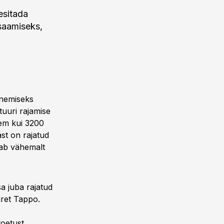
esitada
saamiseks,
unemiseks
tuuri rajamise
em kui 3200
ast on rajatud
vab vähemalt
a juba rajatud
iret Tappo.
toetust