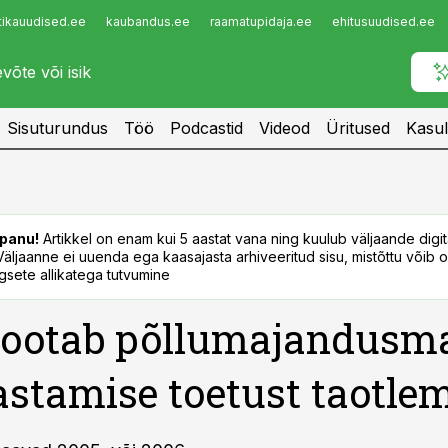
tikauudised.ee
kaubandus.ee
raamatupidaja.ee
ehitusuudised.ee
Infopank
Radar
Sisuturundus
Töö
Podcastid
Videod
Üritused
Kasul
panu!
Artikkel on enam kui 5 aastat vana ning kuulub väljaande digi
. Väljaanne ei uuenda ega kaasajasta arhiveeritud sisu, mistõttu võib ol
sete allikatega tutvumine
 ootab põllumajandusm
stamise toetust taotle