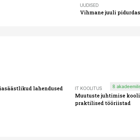
UUDISED
Vihmane juuli pidurdas
8 akadeemilis
iasäästlikud lahendused
IT KOOLITUS
Muutuste juhtimise kooli
praktilised tööriistad