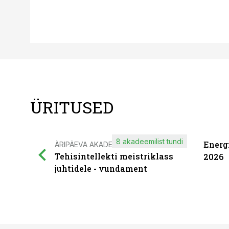
ÜRITUSED
8 akadeemilist tundi
Energ
ÄRIPÄEVA AKADEEMIA
Tehisintellekti meistriklass
2026
juhtidele - vundament