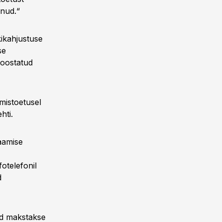
inud.“
kikahjustuse
se
koostatud
mistoetusel
hti.
aamise
otelefonil
d
ed makstakse