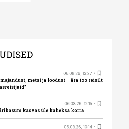
UDISED
06.08.26, 13:27
majandust, metsi ja loodust – ära too reisilt
sreisijaid“
06.08.26, 12:15
ärikasum kasvas üle kaheksa korra
06.08.26, 10:14