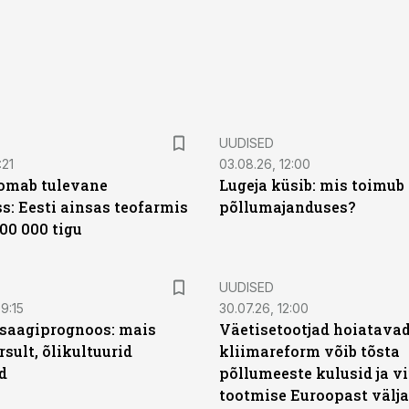
UUDISED
:21
03.08.26, 12:00
oomab tulevane
Lugeja küsib: mis toimub 
s: Eesti ainsas teofarmis
põllumajanduses?
00 000 tigu
UUDISED
9:15
30.07.26, 12:00
saagiprognoos: mais
Väetisetootjad hoiatavad
rsult, õlikultuurid
kliimareform võib tõsta
d
põllumeeste kulusid ja vi
tootmise Euroopast välja