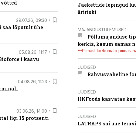
evõtted
Jaekettide lepingud luub
äririski
29.07.26, 09:30
 saa lõputult ühe
MAJANDUSTULEMUSED
Põllumajanduse tip
kerkis, kasum samas ni
E-Piimast laekumata piimaraha
05.08.26, 11:17
ioforce’i kasvu
UUDISED
Rahvusvaheline fon
04.08.26, 11:23
rminali
UUDISED
HKFoods kasvatas kas
03.08.26, 14:00
UUDISED
al ligi 15 protsenti
LATRAPS sai uue teravi